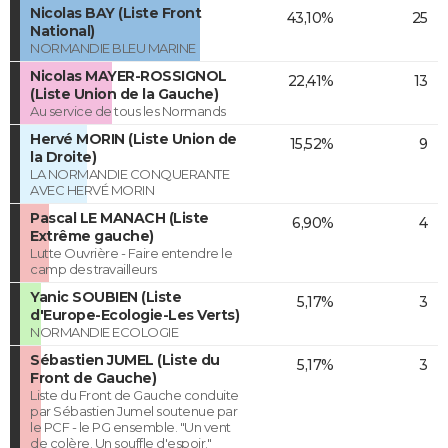
Nicolas BAY (Liste Front
43,10%
25
National)
NORMANDIE BLEU MARINE
Nicolas MAYER-ROSSIGNOL
22,41%
13
(Liste Union de la Gauche)
Au service de tous les Normands
Hervé MORIN (Liste Union de
15,52%
9
la Droite)
LA NORMANDIE CONQUERANTE
AVEC HERVÉ MORIN
Pascal LE MANACH (Liste
6,90%
4
Extrême gauche)
Lutte Ouvrière - Faire entendre le
camp des travailleurs
Yanic SOUBIEN (Liste
5,17%
3
d'Europe-Ecologie-Les Verts)
NORMANDIE ECOLOGIE
Sébastien JUMEL (Liste du
5,17%
3
Front de Gauche)
Liste du Front de Gauche conduite
par Sébastien Jumel soutenue par
le PCF - le PG ensemble. "Un vent
de colère. Un souffle d'espoir."