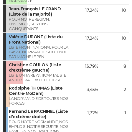
NORMANDIE
Jean-François LE GRAND
17,24%
10
(Liste de la majorité)
POUR NOTRE REGION,
ENSEMBLE, SOYONS
CONQUERANTS
Valérie DUPONT (Liste du
17,24%
10
Front National)
LISTE FRONT NATIONAL POUR LA
BASSE NORMANDIE SOUTENUE
PAR MARINE LE PEN
Christine COULON (Liste
13,79%
8
d'extrême gauche)
LISTE UNITAIRE ANTICAPITALISTE
ANTILIBERALE et ECOLOGISTE
Rodolphe THOMAS (Liste
3,45%
2
Centre-MoDem)
LA NORMANDIE DE TOUTES NOS
FORCES
Fernand LE RACHINEL (Liste
1,72%
1
d'extrême droite)
POUR NOTRE NORMANDIE, NOS
EMPLOIS, NOTRE SECURITE, NOS
FAMILLES, NOS TRADITIONS,