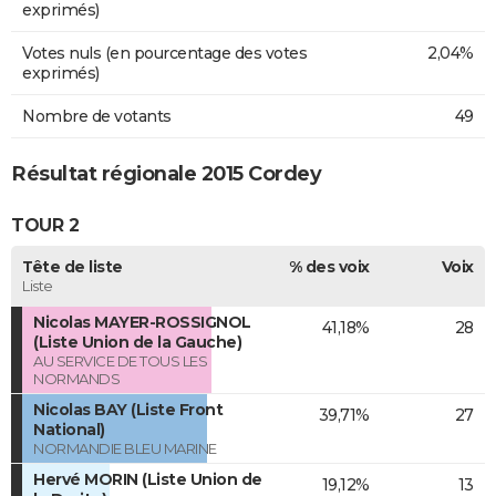
exprimés)
Votes nuls (en pourcentage des votes
2,04%
exprimés)
Nombre de votants
49
Résultat régionale 2015 Cordey
TOUR 2
Tête de liste
% des voix
Voix
Liste
Nicolas MAYER-ROSSIGNOL
41,18%
28
(Liste Union de la Gauche)
AU SERVICE DE TOUS LES
NORMANDS
Nicolas BAY (Liste Front
39,71%
27
National)
NORMANDIE BLEU MARINE
Hervé MORIN (Liste Union de
19,12%
13