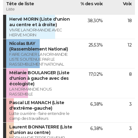
Tête de liste
% des voix
Voix
Liste
Hervé MORIN (Liste d'union
38,30%
18
au centre et à droite)
VIVRE LA NORMANDIE AVEC
HERVE MORIN
Nicolas BAY
25,53%
12
(Rassemblement National)
FAIRE GAGNER LA NORMANDIE
LISTE SOUTENUE PAR LE
RASSEMBLEMENT NATIONAL
Mélanie BOULANGER (Liste
17,02%
8
d'union à gauche avec des
écologiste)
LA NORMANDIE NOUS
RASSEMBLE
Pascal LE MANACH (Liste
6,38%
3
d'extrême-gauche)
Lutte ouvrière - faire entendre le
camp des travailleurs
Laurent BONNATERRE (Liste
6,38%
3
d'union au centre)
NORMANDIE TERRE D'AVENIR