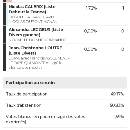
Nicolas CALBRIX (Liste
1,72%
1
Debout la France)
DEBOUT LA FRANCE AVEC
NICOLAS DUPONT-AIGNAN
Alexandra LECOEUR (Liste
0,00%
0
Divers gauche)
NOUVELLE DONNE NORMANDIE
Jean-Christophe LOUTRE
0,00%
0
(Liste Divers)
L'UPR, avec François ASSELINEAU -
LE PARTI QUI MONTE malgré le
silence des médias
Participation au scrutin
Taux de participation
49,17%
Taux d'abstention
50,83%
Votes blancs (en pourcentage des votes
1,69%
exprimés)