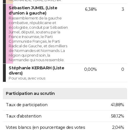
Sébastien JUMEL (Liste
6,38%
3
d'union à gauche)
Rassemblement de la gauche
combative, républicaine et
écologiste, conduit par Sébastien
Jumel, député, soutenu par la
France Insoumise, le Parti
Communiste Français, le Parti
Radical de Gauche, et des milliers
de Normandes et Normands. La
région qui prend soin, la
Normandie qui nous ressemble.
Stéphanie KERBARH (Liste
0,00%
0
divers)
Pour vous, avec vous
Participation au scrutin
Taux de participation
41,88%
Taux d'abstention
58,12%
Votes blancs (en pourcentage des votes
2,04%