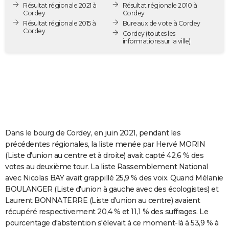
Résultat régionale 2021 à
Résultat régionale 2010 à
City break
Voyage de noces
Climat
Destinations
Voyage nature
Forum
+
PHOTO
Cordey
Cordey
Résultat régionale 2015 à
Bureaux de vote à Cordey
Cordey
GUIDES D'ACHAT
Cordey
(toutes les
informations sur la ville)
BONS PLANS
CARTE DE VOEUX
Carte Bonne année
Carte Pâques
Carte de Noël
Carte Saint-Valentin
Carte d'anniversaire
DICTIONNAIRE
Biographies
Expressions
Dictionnaire
Citations
Proverbes
PROGRAMME TV
Dans le bourg de Cordey, en juin 2021, pendant les
COPAINS D'AVANT
précédentes régionales, la liste menée par Hervé MORIN
(Liste d'union au centre et à droite) avait capté 42,6 % des
Se connecter
Collèges
Universités
Service militaire
S'inscrire
Lycées
Primaires
Entreprises
Avis de recherche
AVIS DE DÉCÈS
votes au deuxième tour. La liste Rassemblement National
avec Nicolas BAY avait grappillé 25,9 % des voix. Quand Mélanie
FORUM
BOULANGER (Liste d'union à gauche avec des écologistes) et
Lifestyle
Sport
Television
Cinema
Bricolage
Culture
Auto
Voyage
Laurent BONNATERRE (Liste d'union au centre) avaient
récupéré respectivement 20,4 % et 11,1 % des suffrages. Le
pourcentage d'abstention s'élevait à ce moment-là à 53,9 % à