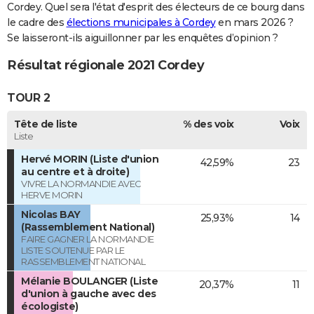
Cordey. Quel sera l'état d'esprit des électeurs de ce bourg dans
le cadre des
élections municipales à Cordey
en mars 2026 ?
Se laisseront-ils aiguillonner par les enquêtes d’opinion ?
Résultat régionale 2021 Cordey
TOUR 2
Tête de liste
% des voix
Voix
Liste
Hervé MORIN (Liste d'union
42,59%
23
au centre et à droite)
VIVRE LA NORMANDIE AVEC
HERVE MORIN
Nicolas BAY
25,93%
14
(Rassemblement National)
FAIRE GAGNER LA NORMANDIE
LISTE SOUTENUE PAR LE
RASSEMBLEMENT NATIONAL
Mélanie BOULANGER (Liste
20,37%
11
d'union à gauche avec des
écologiste)