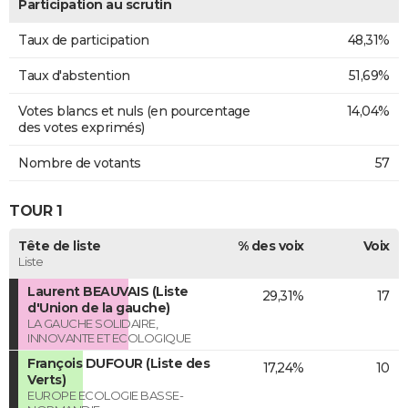
Participation au scrutin
Taux de participation
48,31%
Taux d'abstention
51,69%
Votes blancs et nuls (en pourcentage
14,04%
des votes exprimés)
Nombre de votants
57
TOUR 1
Tête de liste
% des voix
Voix
Liste
Laurent BEAUVAIS (Liste
29,31%
17
d'Union de la gauche)
LA GAUCHE SOLIDAIRE,
INNOVANTE ET ECOLOGIQUE
François DUFOUR (Liste des
17,24%
10
Verts)
EUROPE ECOLOGIE BASSE-