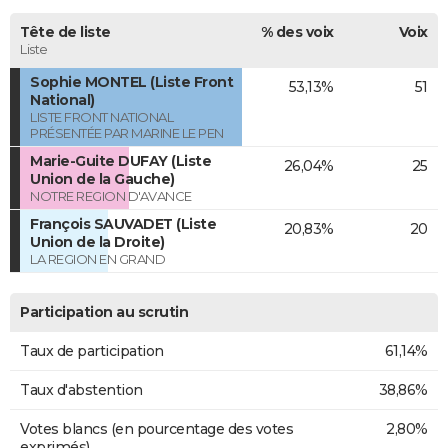
Tête de liste
% des voix
Voix
Liste
Sophie MONTEL (Liste Front
53,13%
51
National)
LISTE FRONT NATIONAL
PRÉSENTÉE PAR MARINE LE PEN
Marie-Guite DUFAY (Liste
26,04%
25
Union de la Gauche)
NOTRE REGION D'AVANCE
François SAUVADET (Liste
20,83%
20
Union de la Droite)
LA REGION EN GRAND
Participation au scrutin
Taux de participation
61,14%
Taux d'abstention
38,86%
Votes blancs (en pourcentage des votes
2,80%
exprimés)