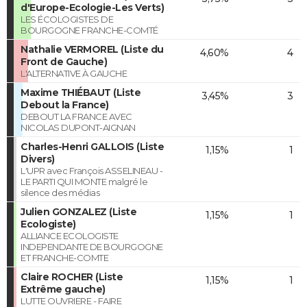
d'Europe-Ecologie-Les Verts)
LES ÉCOLOGISTES DE
BOURGOGNE FRANCHE-COMTÉ
Nathalie VERMOREL (Liste du
4,60%
4
Front de Gauche)
L'ALTERNATIVE À GAUCHE
Maxime THIÉBAUT (Liste
3,45%
3
Debout la France)
DEBOUT LA FRANCE AVEC
NICOLAS DUPONT-AIGNAN
Charles-Henri GALLOIS (Liste
1,15%
1
Divers)
L'UPR avec François ASSELINEAU -
LE PARTI QUI MONTE malgré le
silence des médias
Julien GONZALEZ (Liste
1,15%
1
Ecologiste)
ALLIANCE ECOLOGISTE
INDEPENDANTE DE BOURGOGNE
ET FRANCHE-COMTE
Claire ROCHER (Liste
1,15%
1
Extrême gauche)
LUTTE OUVRIERE - FAIRE