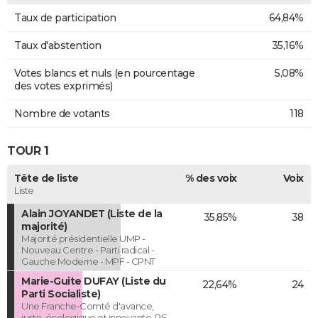
Taux de participation
64,84%
Taux d'abstention
35,16%
Votes blancs et nuls (en pourcentage
5,08%
des votes exprimés)
Nombre de votants
118
TOUR 1
Tête de liste
% des voix
Voix
Liste
Alain JOYANDET (Liste de la
35,85%
38
majorité)
Majorité présidentielle UMP -
Nouveau Centre - Parti radical -
Gauche Moderne - MPF - CPNT
Marie-Guite DUFAY (Liste du
22,64%
24
Parti Socialiste)
Une Franche-Comté d'avance,
juste, écologique et innovante. PS-