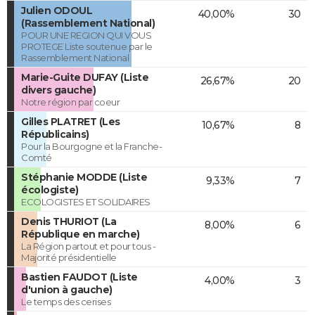
Julien ODOUL
40,00%
30
(Rassemblement National)
POUR UNE REGION QUI VOUS
PROTEGE Liste soutenue par le
Rassemblement National
Marie-Guite DUFAY (Liste
26,67%
20
divers gauche)
Notre région par coeur
Gilles PLATRET (Les
10,67%
8
Républicains)
Pour la Bourgogne et la Franche-
Comté
Stéphanie MODDE (Liste
9,33%
7
écologiste)
ECOLOGISTES ET SOLIDAIRES
Denis THURIOT (La
8,00%
6
République en marche)
La Région partout et pour tous -
Majorité présidentielle
Bastien FAUDOT (Liste
4,00%
3
d'union à gauche)
Le temps des cerises