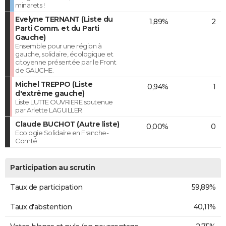
minarets !
Evelyne TERNANT (Liste du
1,89%
2
Parti Comm. et du Parti
Gauche)
Ensemble pour une région à
gauche, solidaire, écologique et
citoyenne présentée par le Front
de GAUCHE.
Michel TREPPO (Liste
0,94%
1
d'extrême gauche)
Liste LUTTE OUVRIERE soutenue
par Arlette LAGUILLER.
Claude BUCHOT (Autre liste)
0,00%
0
Ecologie Solidaire en Franche-
Comté
Participation au scrutin
Taux de participation
59,89%
Taux d'abstention
40,11%