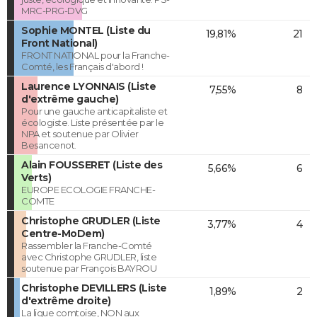
MRC-PRG-DVG
Sophie MONTEL (Liste du
19,81%
21
Front National)
FRONT NATIONAL pour la Franche-
Comté, les Français d'abord !
Laurence LYONNAIS (Liste
7,55%
8
d'extrême gauche)
Pour une gauche anticapitaliste et
écologiste. Liste présentée par le
NPA et soutenue par Olivier
Besancenot.
Alain FOUSSERET (Liste des
5,66%
6
Verts)
EUROPE ECOLOGIE FRANCHE-
COMTE
Christophe GRUDLER (Liste
3,77%
4
Centre-MoDem)
Rassembler la Franche-Comté
avec Christophe GRUDLER, liste
soutenue par François BAYROU
Christophe DEVILLERS (Liste
1,89%
2
d'extrême droite)
La ligue comtoise, NON aux