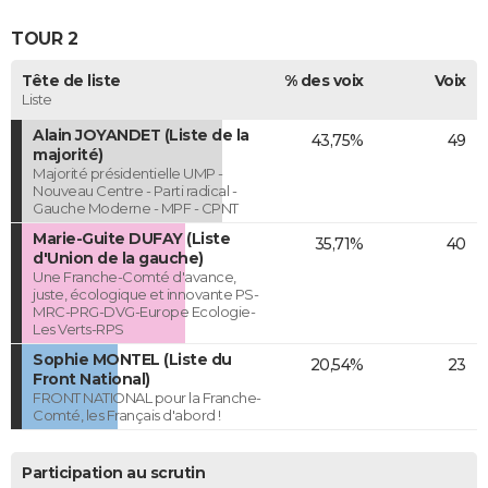
TOUR 2
Tête de liste
% des voix
Voix
Liste
Alain JOYANDET (Liste de la
43,75%
49
majorité)
Majorité présidentielle UMP -
Nouveau Centre - Parti radical -
Gauche Moderne - MPF - CPNT
Marie-Guite DUFAY (Liste
35,71%
40
d'Union de la gauche)
Une Franche-Comté d'avance,
juste, écologique et innovante PS-
MRC-PRG-DVG-Europe Ecologie-
Les Verts-RPS
Sophie MONTEL (Liste du
20,54%
23
Front National)
FRONT NATIONAL pour la Franche-
Comté, les Français d'abord !
Participation au scrutin