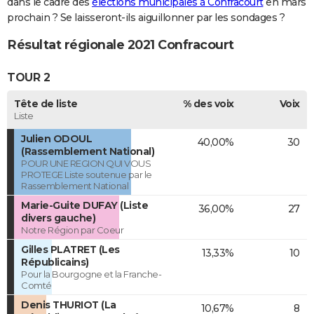
dans le cadre des
élections municipales à Confracourt
en mars
prochain ? Se laisseront-ils aiguillonner par les sondages ?
Résultat régionale 2021 Confracourt
TOUR 2
Tête de liste
% des voix
Voix
Liste
Julien ODOUL
40,00%
30
(Rassemblement National)
POUR UNE REGION QUI VOUS
PROTEGE Liste soutenue par le
Rassemblement National
Marie-Guite DUFAY (Liste
36,00%
27
divers gauche)
Notre Région par Coeur
Gilles PLATRET (Les
13,33%
10
Républicains)
Pour la Bourgogne et la Franche-
Comté
Denis THURIOT (La
10,67%
8