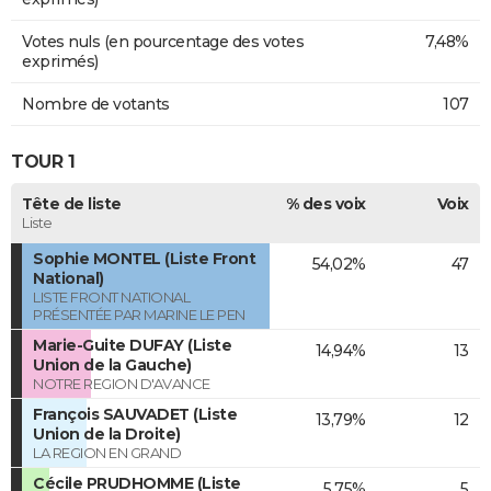
Votes nuls (en pourcentage des votes
7,48%
exprimés)
Nombre de votants
107
TOUR 1
Tête de liste
% des voix
Voix
Liste
Sophie MONTEL (Liste Front
54,02%
47
National)
LISTE FRONT NATIONAL
PRÉSENTÉE PAR MARINE LE PEN
Marie-Guite DUFAY (Liste
14,94%
13
Union de la Gauche)
NOTRE REGION D'AVANCE
François SAUVADET (Liste
13,79%
12
Union de la Droite)
LA REGION EN GRAND
Cécile PRUDHOMME (Liste
5,75%
5