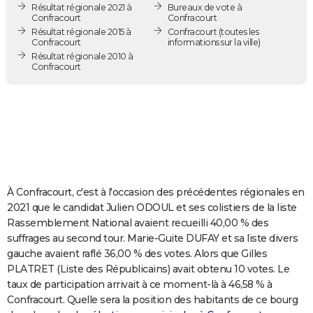
Résultat régionale 2021 à
Bureaux de vote à
City break
Voyage de noces
Climat
Destinations
Voyage nature
Forum
+
PHOTO
Confracourt
Confracourt
Résultat régionale 2015 à
Confracourt
(toutes les
Confracourt
informations sur la ville)
GUIDES D'ACHAT
Résultat régionale 2010 à
Confracourt
BONS PLANS
CARTE DE VOEUX
Carte Bonne année
Carte Pâques
Carte de Noël
Carte Saint-Valentin
Carte d'anniversaire
DICTIONNAIRE
Biographies
Expressions
Dictionnaire
Citations
Proverbes
PROGRAMME TV
COPAINS D'AVANT
À Confracourt, c'est à l'occasion des précédentes régionales en
2021 que le candidat Julien ODOUL et ses colistiers de la liste
Se connecter
Collèges
Universités
Service militaire
S'inscrire
Lycées
Primaires
Entreprises
Avis de recherche
AVIS DE DÉCÈS
Rassemblement National avaient recueilli 40,00 % des
suffrages au second tour. Marie-Guite DUFAY et sa liste divers
FORUM
gauche avaient raflé 36,00 % des votes. Alors que Gilles
PLATRET (Liste des Républicains) avait obtenu 10 votes. Le
Lifestyle
Sport
Television
Cinema
Bricolage
Culture
Auto
Voyage
taux de participation arrivait à ce moment-là à 46,58 % à
Confracourt. Quelle sera la position des habitants de ce bourg