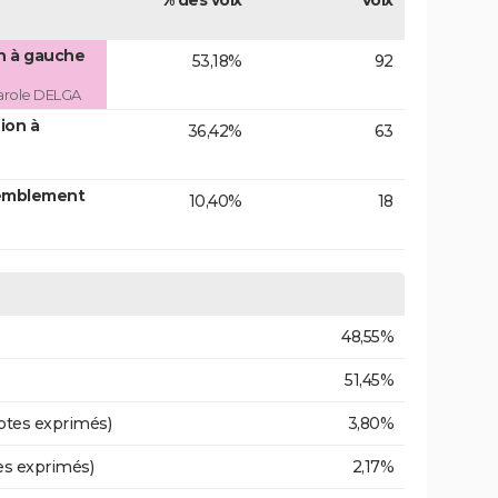
% des voix
Voix
on à gauche
53,18%
92
arole DELGA
ion à
36,42%
63
emblement
10,40%
18
48,55%
51,45%
otes exprimés)
3,80%
es exprimés)
2,17%