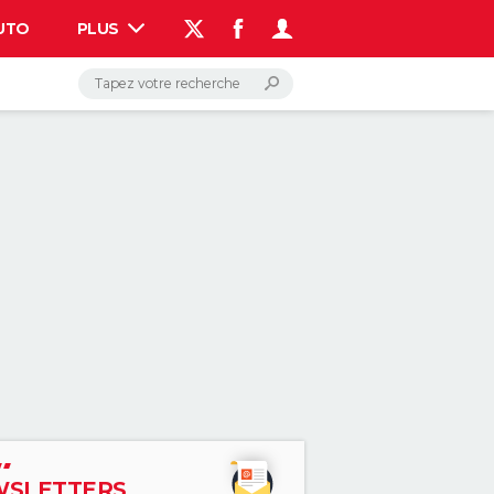
UTO
PLUS
AUTO
HIGH-TECH
BRICOLAGE
WEEK-END
LIFESTYLE
SANTE
VOYAGE
PHOTO
GUIDES D'ACHAT
BONS PLANS
CARTE DE VOEUX
DICTIONNAIRE
PROGRAMME TV
COPAINS D'AVANT
AVIS DE DÉCÈS
FORUM
Connexion
S'inscrire
Rechercher
SLETTERS