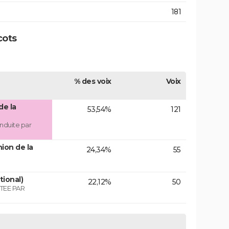
181
cots
% des voix
Voix
de la
53,54%
121
nduite par
ion de la
24,34%
55
tional)
22,12%
50
TEE PAR