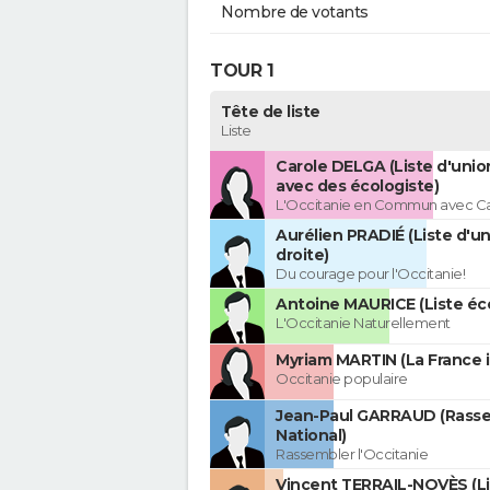
Nombre de votants
TOUR 1
Tête de liste
Liste
Carole DELGA (Liste d'uni
avec des écologiste)
L'Occitanie en Commun avec C
Aurélien PRADIÉ (Liste d'un
droite)
Du courage pour l'Occitanie!
Antoine MAURICE (Liste éco
L'Occitanie Naturellement
Myriam MARTIN (La France 
Occitanie populaire
Jean-Paul GARRAUD (Rass
National)
Rassembler l'Occitanie
Vincent TERRAIL-NOVÈS (Li