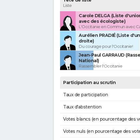
Tête de liste
Liste
Carole DELGA (Liste d'uni
avec des écologiste)
L'Occitanie en Commun avec C
Aurélien PRADIÉ (Liste d'un
droite)
Du courage pour l'Occitanie!
Jean-Paul GARRAUD (Rass
National)
Rassembler l'Occitanie
Participation au scrutin
Taux de participation
Taux d'abstention
Votes blancs (en pourcentage des v
Votes nuls (en pourcentage des vot