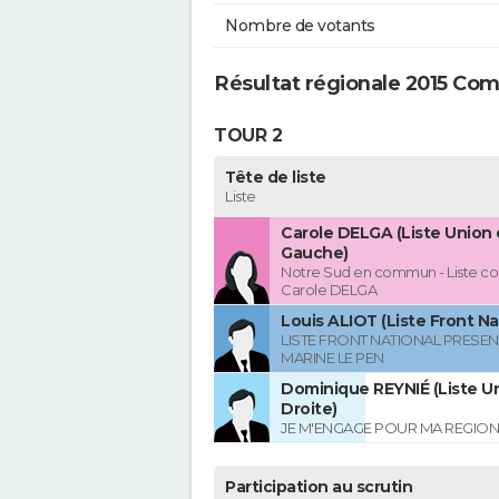
Nombre de votants
Résultat régionale 2015 Co
TOUR 2
Tête de liste
Liste
Carole DELGA (Liste Union 
Gauche)
Notre Sud en commun - Liste co
Carole DELGA
Louis ALIOT (Liste Front Na
LISTE FRONT NATIONAL PRESEN
MARINE LE PEN
Dominique REYNIÉ (Liste Un
Droite)
JE M'ENGAGE POUR MA REGION
Participation au scrutin