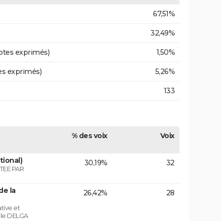
67,51%
32,49%
otes exprimés)
1,50%
es exprimés)
5,26%
133
% des voix
Voix
tional)
30,19%
32
TEE PAR
de la
26,42%
28
tive et
role DELGA