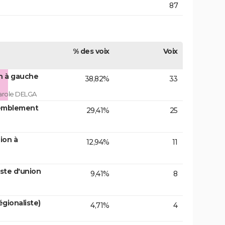
87
% des voix
Voix
on à gauche
38,82%
33
arole DELGA
emblement
29,41%
25
ion à
12,94%
11
ste d'union
9,41%
8
gionaliste)
4,71%
4