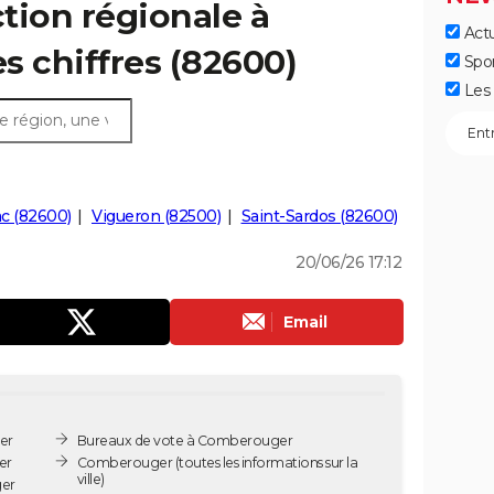
ction régionale à
Actu
s chiffres (82600)
Spo
Les 
ac (82600)
Vigueron (82500)
Saint-Sardos (82600)
20/06/26 17:12
Email
er
Bureaux de vote à Comberouger
er
Comberouger
(toutes les informations sur la
ville)
ger