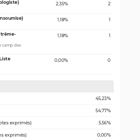
logiste)
2,35%
2
insoumise)
1,18%
1
xtrême-
1,18%
1
le camp des
Liste
0,00%
0
45,23%
54,77%
otes exprimés)
5,56%
es exprimés)
0,00%