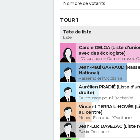
Nombre de votants
TOUR 1
Tête de liste
Liste
Carole DELGA (Liste d'uni
avec des écologiste)
L'Occitanie en Commun avec C
Jean-Paul GARRAUD (Rass
National)
Rassembler l'Occitanie
Aurélien PRADIÉ (Liste d'un
droite)
Du courage pour l'Occitanie!
Vincent TERRAIL-NOVÈS (Li
au centre)
Nouvel Élan pour l'Occitanie
Jean-Luc DAVEZAC (Liste ré
Bastir Occitanie