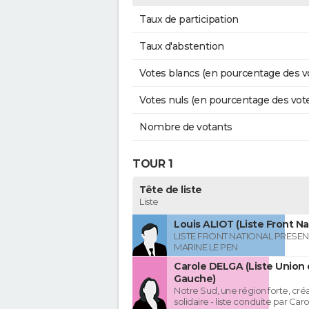
Taux de participation
Taux d'abstention
Votes blancs (en pourcentage des v
Votes nuls (en pourcentage des vot
Nombre de votants
TOUR 1
Tête de liste
Liste
Louis ALIOT (Liste Front Na
LISTE FRONT NATIONAL PRESEN
MARINE LE PEN
Carole DELGA (Liste Union 
Gauche)
Notre Sud, une région forte, créa
solidaire - liste conduite par Ca