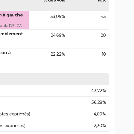
% des voix
Voix
on à gauche
53,09%
43
arole DELGA
emblement
24,69%
20
ion à
22,22%
18
43,72%
56,28%
otes exprimés)
4,60%
es exprimés)
2,30%