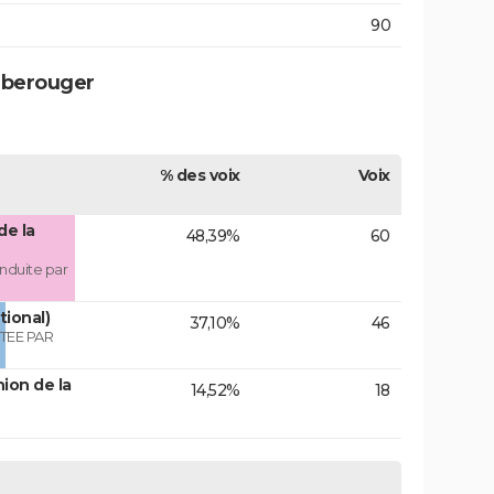
90
mberouger
% des voix
Voix
de la
48,39%
60
nduite par
tional)
37,10%
46
TEE PAR
ion de la
14,52%
18