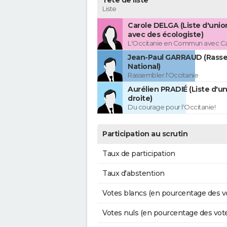
Tête de liste
Liste
Carole DELGA (Liste d'uni
avec des écologiste)
L'Occitanie en Commun avec C
Jean-Paul GARRAUD (Rass
National)
Rassembler l'Occitanie
Aurélien PRADIÉ (Liste d'un
droite)
Du courage pour l'Occitanie!
Participation au scrutin
Taux de participation
Taux d'abstention
Votes blancs (en pourcentage des v
Votes nuls (en pourcentage des vot