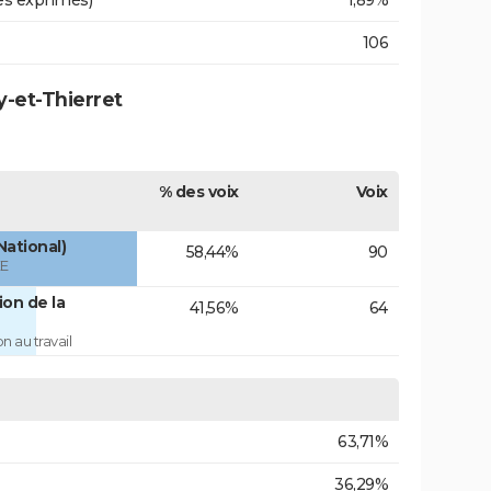
es exprimés)
1,89%
106
y-et-Thierret
% des voix
Voix
National)
58,44%
90
ÉE
on de la
41,56%
64
 au travail
63,71%
36,29%