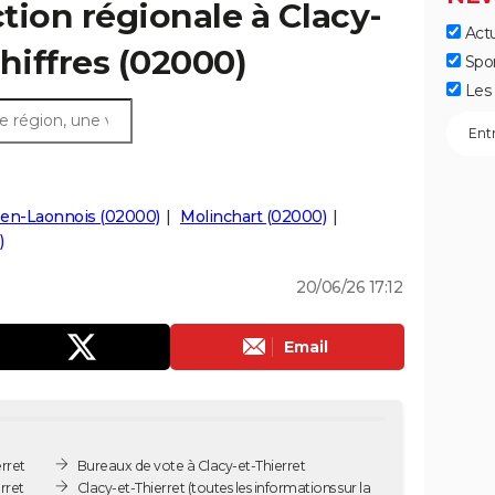
ction régionale à Clacy-
Actu
chiffres (02000)
Spo
Les 
en-Laonnois (02000)
Molinchart (02000)
)
20/06/26 17:12
Email
rret
Bureaux de vote à Clacy-et-Thierret
rret
Clacy-et-Thierret
(toutes les informations sur la