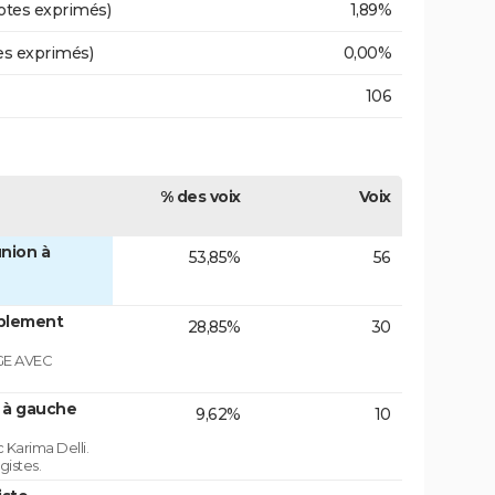
otes exprimés)
1,89%
es exprimés)
0,00%
106
% des voix
Voix
nion à
53,85%
56
blement
28,85%
30
GE AVEC
n à gauche
9,62%
10
 Karima Delli.
gistes.