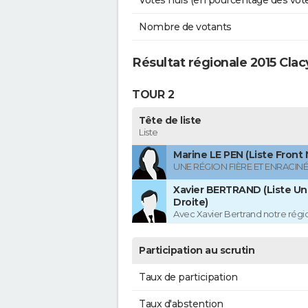
Votes nuls (en pourcentage des vot
Nombre de votants
Résultat régionale 2015 Clac
TOUR 2
Tête de liste
Liste
Marine LE PEN (Liste Front 
UNE RÉGION FIÈRE ET ENRACIN
Xavier BERTRAND (Liste Uni
Droite)
Avec Xavier Bertrand notre région
Participation au scrutin
Taux de participation
Taux d'abstention