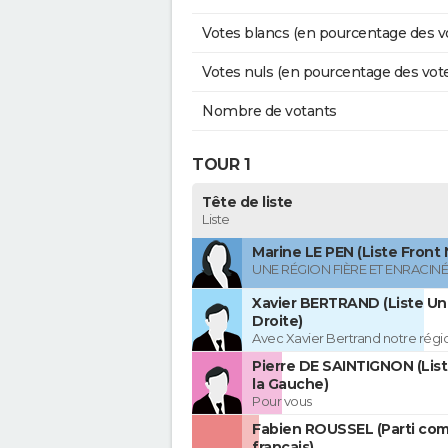
Votes blancs (en pourcentage des v
Votes nuls (en pourcentage des vot
Nombre de votants
TOUR 1
Tête de liste
Liste
Marine LE PEN (Liste Front 
UNE RÉGION FIÈRE ET ENRACIN
Xavier BERTRAND (Liste Uni
Droite)
Avec Xavier Bertrand notre région
Pierre DE SAINTIGNON (Lis
la Gauche)
Pour vous
Fabien ROUSSEL (Parti co
français)