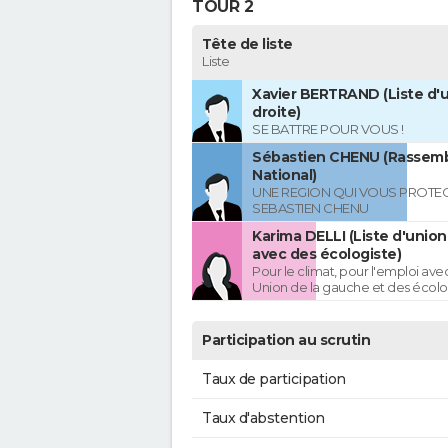
TOUR 2
Tête de liste
Liste
Xavier BERTRAND (Liste d'u
droite)
SE BATTRE POUR VOUS !
Sébastien CHENU (Rassem
National)
UNE REGION QUI VOUS PROTE
SEBASTIEN CHENU
Karima DELLI (Liste d'unio
avec des écologiste)
Pour le climat, pour l'emploi avec
Union de la gauche et des écolo
Participation au scrutin
Taux de participation
Taux d'abstention