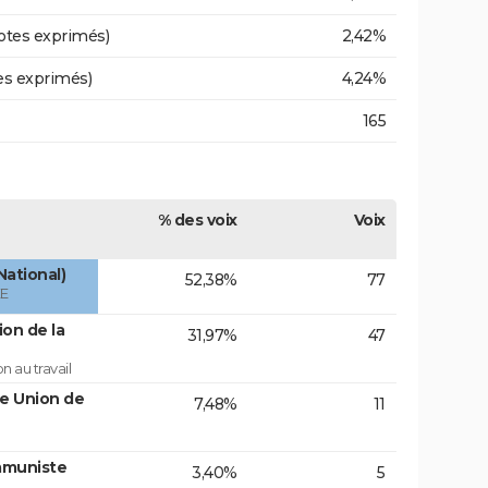
otes exprimés)
2,42%
es exprimés)
4,24%
165
% des voix
Voix
National)
52,38%
77
ÉE
on de la
31,97%
47
 au travail
te Union de
7,48%
11
mmuniste
3,40%
5