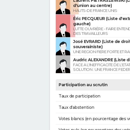
Laurent PIETRASZEWSKI (L
d'union au centre)
HAUTS-DE FRANCE UNIS
Éric PECQUEUR (Liste d'ex
gauche)
LUTTE OUVRIÈRE - FAIRE ENTE
DES TRAVAILLEURS
José EVRARD (Liste de droi
souverainiste)
UNE REGION FIERE FORTE ET R
Audric ALEXANDRE (Liste di
FACE A L'INEFFICACITE DE L'ETA
SOLUTION : UNE FRANCE FEDER
Participation au scrutin
Taux de participation
Taux d'abstention
Votes blancs (en pourcentage des v