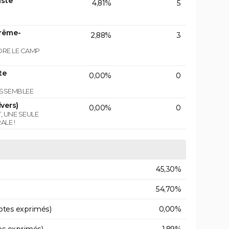
iste
4,81%
5
trême-
2,88%
3
NDRE LE CAMP
te
0,00%
0
ASSEMBLEE
vers)
0,00%
0
T, UNE SEULE
ALE !
45,30%
54,70%
otes exprimés)
0,00%