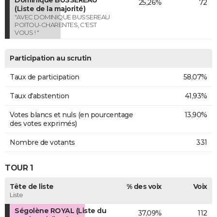
25,26%
72
(Liste de la majorité)
"AVEC DOMINIQUE BUSSEREAU
POITOU-CHARENTES, C'EST
VOUS ! "
Participation au scrutin
Taux de participation
58,07%
Taux d'abstention
41,93%
Votes blancs et nuls (en pourcentage
13,90%
des votes exprimés)
Nombre de votants
331
TOUR 1
Tête de liste
% des voix
Voix
Liste
Ségolène ROYAL (Liste du
37,09%
112