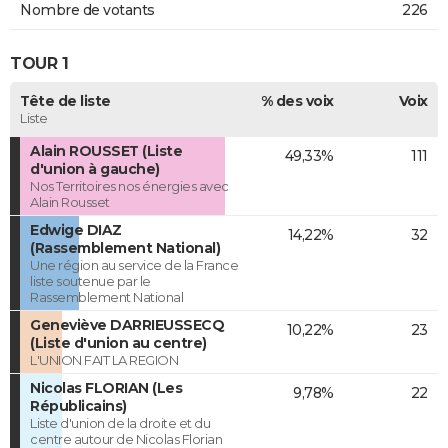
Nombre de votants
226
TOUR 1
Tête de liste
% des voix
Voix
Liste
Alain ROUSSET (Liste
49,33%
111
d'union à gauche)
Nos Territoires nos énergies avec
Alain Rousset
Edwige DIAZ
14,22%
32
(Rassemblement National)
Une région au service de la France
liste soutenue par le
Rassemblement National
Geneviève DARRIEUSSECQ
10,22%
23
(Liste d'union au centre)
L'UNION FAIT LA REGION
Nicolas FLORIAN (Les
9,78%
22
Républicains)
Liste d'union de la droite et du
centre autour de Nicolas Florian