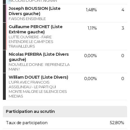
NICOLAS DUPONT AIGNAN
Joseph BOUSSION (Liste
1,48%
4
Divers gauche)
FAISONS ENSEMBLE
Guillaume PERCHET (Liste
1,11%
3
Extrême gauche)
LUTTE OUVRIERE - FAIRE
ENTENDRE LE CAMP DES
TRAVAILLEURS
Nicolas PEREIRA (Liste Divers
0,00%
0
gauche)
NOUVELLE DONNE : REPRENEZ LA
MAIN !
William DOUET (Liste Divers)
0,00%
0
L'UPR AVEC FRANCOIS
ASSELINEAU - LE PARTI QUI
MONTE MALGRE LE SILENCE DES
MEDIAS
Participation au scrutin
Taux de participation
52,80%