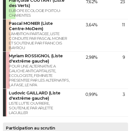
Françoise COUTANT (Liste
7,62%
23
des Verts)
EUROPE ECOLOGIE POITOU-
CHARENTES
Pascal MONIER (Liste
3,64%
11
Centre-MoDem)
L'AMBITION PARTAGEE, LISTE
CONDUITE PAR PASCAL MONIER
ET SOUTENUE PAR FRANCOIS
BAYROU
Myriam ROSSIGNOL (Liste
2,98%
9
d'extrême gauche)
POUR UNE ALTERNATIVE A
GAUCHE ANTICAPITALISTE,
ECOLOGISTE, FEMINISTE
PRESENTEE PAR LES ALTERNATIFS,
LA FASE, LE NPA
Ludovic GAILLARD (Liste
0,99%
3
d'extrême gauche)
LISTE LUTTE OUVRIERE,
SOUTENUE PAR ARLETTE
LAGUILLER
Participation au scrutin