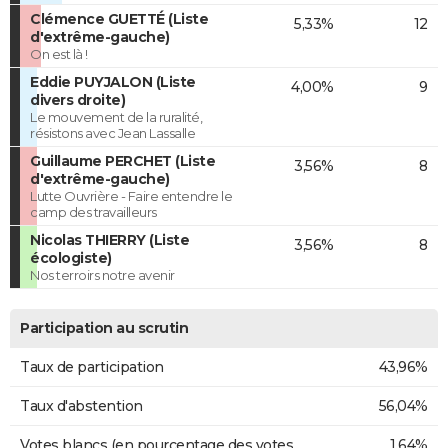
Clémence GUETTÉ (Liste
5,33%
12
d'extrême-gauche)
On est là !
Eddie PUYJALON (Liste
4,00%
9
divers droite)
Le mouvement de la ruralité,
résistons avec Jean Lassalle
Guillaume PERCHET (Liste
3,56%
8
d'extrême-gauche)
Lutte Ouvrière - Faire entendre le
camp des travailleurs
Nicolas THIERRY (Liste
3,56%
8
écologiste)
Nos terroirs notre avenir
Participation au scrutin
Taux de participation
43,96%
Taux d'abstention
56,04%
Votes blancs (en pourcentage des votes
1,64%