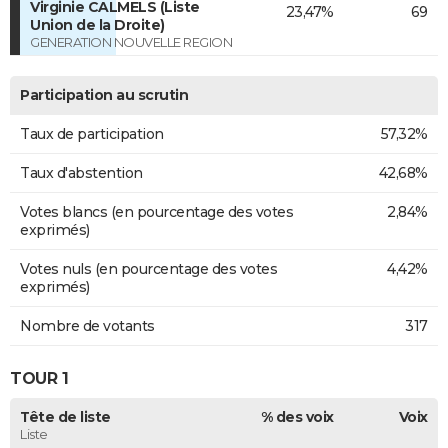
Virginie CALMELS (Liste
23,47%
69
Union de la Droite)
GENERATION NOUVELLE REGION
Participation au scrutin
Taux de participation
57,32%
Taux d'abstention
42,68%
Votes blancs (en pourcentage des votes
2,84%
exprimés)
Votes nuls (en pourcentage des votes
4,42%
exprimés)
Nombre de votants
317
TOUR 1
Tête de liste
% des voix
Voix
Liste