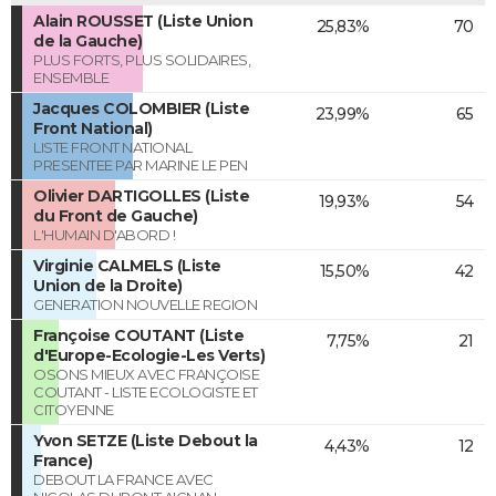
Alain ROUSSET (Liste Union
25,83%
70
de la Gauche)
PLUS FORTS, PLUS SOLIDAIRES,
ENSEMBLE
Jacques COLOMBIER (Liste
23,99%
65
Front National)
LISTE FRONT NATIONAL
PRESENTEE PAR MARINE LE PEN
Olivier DARTIGOLLES (Liste
19,93%
54
du Front de Gauche)
L'HUMAIN D'ABORD !
Virginie CALMELS (Liste
15,50%
42
Union de la Droite)
GENERATION NOUVELLE REGION
Françoise COUTANT (Liste
7,75%
21
d'Europe-Ecologie-Les Verts)
OSONS MIEUX AVEC FRANÇOISE
COUTANT - LISTE ECOLOGISTE ET
CITOYENNE
Yvon SETZE (Liste Debout la
4,43%
12
France)
DEBOUT LA FRANCE AVEC