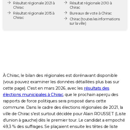
Résultat régionale 2021 à
Résultat régionale 2010 à
City break
Voyage de noces
Climat
Destinations
Voyage nature
Forum
+
PHOTO
Chirac
Chirac
Résultat régionale 2015 à
Bureaux de vote à Chirac
Chirac
GUIDES D'ACHAT
Chirac
(toutes les informations
sur la ville)
BONS PLANS
CARTE DE VOEUX
Carte Bonne année
Carte Pâques
Carte de Noël
Carte Saint-Valentin
Carte d'anniversaire
DICTIONNAIRE
Biographies
Expressions
Dictionnaire
Citations
Proverbes
PROGRAMME TV
À Chirac, le bilan des régionales est dorénavant disponible
COPAINS D'AVANT
(vous pouvez examiner les données détaillées plus bas sur
cette page). C'est en mars 2026, avec les
résultats des
Se connecter
Collèges
Universités
Service militaire
S'inscrire
Lycées
Primaires
Entreprises
Avis de recherche
AVIS DE DÉCÈS
élections municipales à Chirac
, que le prochain aperçu des
rapports de force politiques sera proposé dans cette
FORUM
commune. Dans le cadre des élections régionales de 2021, la
Lifestyle
Sport
Television
Cinema
Bricolage
Culture
Auto
Voyage
ville de Chirac s'est surtout décidée pour Alain ROUSSET (Liste
d'union à gauche) dès le premier tour. Le candidat a empoché
49,3 % des suffrages. Se plaçaient ensuite les têtes de liste