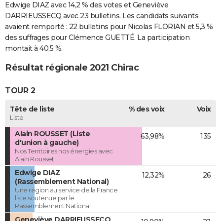
Edwige DIAZ avec 14,2 % des votes et Geneviève
DARRIEUSSECQ avec 23 bulletins. Les candidats suivants
avaient remporté : 22 bulletins pour Nicolas FLORIAN et 5,3 %
des suffrages pour Clémence GUETTÉ. La participation
montait à 40,5 %.
Résultat régionale 2021 Chirac
TOUR 2
Tête de liste
% des voix
Voix
Liste
Alain ROUSSET (Liste
63,98%
135
d'union à gauche)
Nos Territoires nos énergies avec
Alain Rousset
Edwige DIAZ
12,32%
26
(Rassemblement National)
Une région au service de la France
liste soutenue par le
Rassemblement National
Geneviève DARRIEUSSECQ