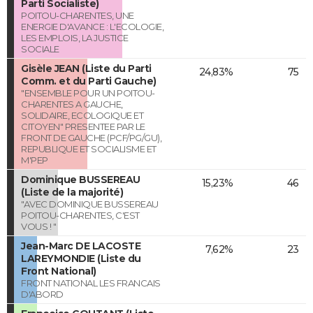
Parti Socialiste)
POITOU-CHARENTES, UNE
ENERGIE D'AVANCE : L'ECOLOGIE,
LES EMPLOIS, LA JUSTICE
SOCIALE
Gisèle JEAN (Liste du Parti
24,83%
75
Comm. et du Parti Gauche)
"ENSEMBLE POUR UN POITOU-
CHARENTES A GAUCHE,
SOLIDAIRE, ECOLOGIQUE ET
CITOYEN" PRESENTEE PAR LE
FRONT DE GAUCHE (PCF/PG/GU),
REPUBLIQUE ET SOCIALISME ET
M'PEP
Dominique BUSSEREAU
15,23%
46
(Liste de la majorité)
"AVEC DOMINIQUE BUSSEREAU
POITOU-CHARENTES, C'EST
VOUS ! "
Jean-Marc DE LACOSTE
7,62%
23
LAREYMONDIE (Liste du
Front National)
FRONT NATIONAL LES FRANCAIS
D'ABORD