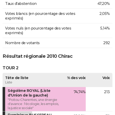
Taux d'abstention
47,20%
Votes blancs (en pourcentage des votes
2,05%
exprimés)
Votes nuls (en pourcentage des votes
5,14%
exprimés)
Nombre de votants
292
Résultat régionale 2010 Chirac
TOUR 2
Tête de liste
% des voix
Voix
Liste
Ségolène ROYAL (Liste
74,74%
213
d'Union de la gauche)
"Poitou-Charentes, une énergie
d'avance : l'écologie, les emplois,
la justice sociale"
Dominique BUSSEREAU