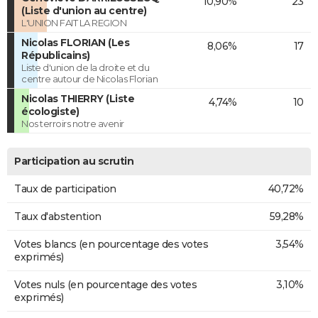
10,90%
23
(Liste d'union au centre)
L'UNION FAIT LA REGION
Nicolas FLORIAN (Les
8,06%
17
Républicains)
Liste d'union de la droite et du
centre autour de Nicolas Florian
Nicolas THIERRY (Liste
4,74%
10
écologiste)
Nos terroirs notre avenir
Participation au scrutin
Taux de participation
40,72%
Taux d'abstention
59,28%
Votes blancs (en pourcentage des votes
3,54%
exprimés)
Votes nuls (en pourcentage des votes
3,10%
exprimés)