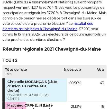
JUVIN (Liste du Rassemblement National) avaient récupéré
respectivement 11,27 % et 7,04 % des voix. Le pourcentage de
participation atteignait les 57,26 % à Chevaigné-du-Maine. Mais
combien de personnes se déplaceront dans les bureaux de
vote au cours de la prochaine élection ? Le
résultat des
élections municipales à Chevaigné-du-Maine
(53250) sera
connu le 15 mars 2026. Les électeurs de ce bourg auront-ils un
vote proche des dernières élections ?
Résultat régionale 2021 Chevaigné-du-Maine
TOUR 2
Tête de liste
% des voix
Voix
Liste
Christelle MORANÇAIS (Liste
60,56%
43
d'union au centre et à
droite)
UNION DE LA DROITE ET DU
CENTRE
Matthieu ORPHELIN (Liste
21,13%
15