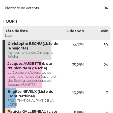
Nombre de votants
94
TOUR 1
Tête de liste
% des voix
Voix
Liste
Christophe BECHU (Liste de
44,12%
30
la majorité)
Agir vraiment avec Christophe
Béchu
Jacques AUXIETTE (Liste
35,29%
24
d'Union de la gauche)
La Gauche en Action, liste de
rassemblement de la Gauche et
des Ecologistes conduite par
Jacques AUXIETTE
Brigitte NEVEUX (Liste du
10,29%
7
Front National)
FRONT NATIONAL PAYS DE LA
LOIRE
Patricia GALLERNEAU (Liste
5,88%
4