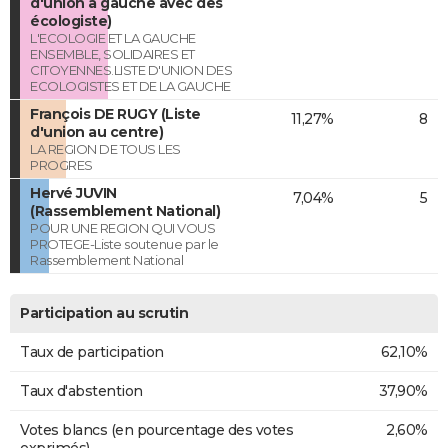
d'union à gauche avec des
écologiste)
L'ECOLOGIE ET LA GAUCHE
ENSEMBLE, SOLIDAIRES ET
CITOYENNES.LISTE D'UNION DES
ECOLOGISTES ET DE LA GAUCHE
François DE RUGY (Liste
11,27%
8
d'union au centre)
LA REGION DE TOUS LES
PROGRES
Hervé JUVIN
7,04%
5
(Rassemblement National)
POUR UNE REGION QUI VOUS
PROTEGE-Liste soutenue par le
Rassemblement National
Participation au scrutin
Taux de participation
62,10%
Taux d'abstention
37,90%
Votes blancs (en pourcentage des votes
2,60%