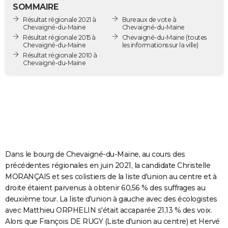
SOMMAIRE
City break
Voyage de noces
Climat
Destinations
Voyage nature
Forum
+
PHOTO
Résultat régionale 2021 à
Bureaux de vote à
Chevaigné-du-Maine
Chevaigné-du-Maine
GUIDES D'ACHAT
Résultat régionale 2015 à
Chevaigné-du-Maine
(toutes
Chevaigné-du-Maine
les informations sur la ville)
BONS PLANS
Résultat régionale 2010 à
Chevaigné-du-Maine
CARTE DE VOEUX
Carte Bonne année
Carte Pâques
Carte de Noël
Carte Saint-Valentin
Carte d'anniversaire
DICTIONNAIRE
Biographies
Expressions
Dictionnaire
Citations
Proverbes
PROGRAMME TV
COPAINS D'AVANT
Dans le bourg de Chevaigné-du-Maine, au cours des
Se connecter
Collèges
Universités
Service militaire
S'inscrire
Lycées
Primaires
Entreprises
Avis de recherche
AVIS DE DÉCÈS
précédentes régionales en juin 2021, la candidate Christelle
MORANÇAIS et ses colistiers de la liste d'union au centre et à
FORUM
droite étaient parvenus à obtenir 60,56 % des suffrages au
Lifestyle
Sport
Television
Cinema
Bricolage
Culture
Auto
Voyage
deuxième tour. La liste d'union à gauche avec des écologistes
avec Matthieu ORPHELIN s'était accaparée 21,13 % des voix.
Alors que François DE RUGY (Liste d'union au centre) et Hervé