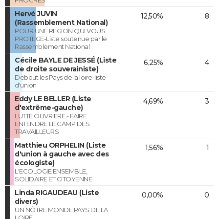
PROGRES
Hervé JUVIN
12,50%
8
(Rassemblement National)
POUR UNE REGION QUI VOUS
PROTEGE-Liste soutenue par le
Rassemblement National
Cécile BAYLE DE JESSÉ (Liste
6,25%
4
de droite souverainiste)
Debout les Pays de la loire-liste
d'union
Eddy LE BELLER (Liste
4,69%
3
d'extrême-gauche)
LUTTE OUVRIERE - FAIRE
ENTENDRE LE CAMP DES
TRAVAILLEURS
Matthieu ORPHELIN (Liste
1,56%
1
d'union à gauche avec des
écologiste)
L'ECOLOGIE ENSEMBLE,
SOLIDAIRE ET CITOYENNE
Linda RIGAUDEAU (Liste
0,00%
0
divers)
UN NÔTRE MONDE PAYS DE LA
LOIRE