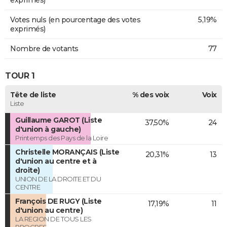
exprimés)
Votes nuls (en pourcentage des votes
5,19%
exprimés)
Nombre de votants
77
TOUR 1
Tête de liste
% des voix
Voix
Liste
Guillaume GAROT (Liste
37,50%
24
d'union à gauche)
Printemps des Pays de la Loire
Christelle MORANÇAIS (Liste
20,31%
13
d'union au centre et à
droite)
UNION DE LA DROITE ET DU
CENTRE
François DE RUGY (Liste
17,19%
11
d'union au centre)
LA REGION DE TOUS LES