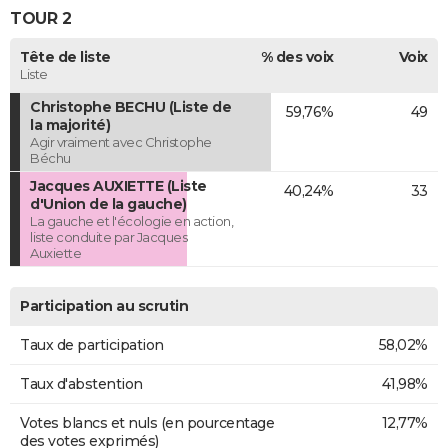
TOUR 2
Tête de liste
% des voix
Voix
Liste
Christophe BECHU (Liste de
59,76%
49
la majorité)
Agir vraiment avec Christophe
Béchu
Jacques AUXIETTE (Liste
40,24%
33
d'Union de la gauche)
La gauche et l'écologie en action,
liste conduite par Jacques
Auxiette
Participation au scrutin
Taux de participation
58,02%
Taux d'abstention
41,98%
Votes blancs et nuls (en pourcentage
12,77%
des votes exprimés)