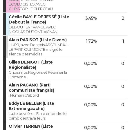
ECOLOGISTES AVEC
CHRISTOPHE CLERGEAU
Cécile BAYLE DE JESSÉ (Liste
3,45%
2
Debout la France)
DEBOUT LA FRANCE AVEC
NICOLAS DUPONT-AIGNAN
Alain PARISOT (Liste Divers)
1,72%
1
L'UPR, avec François ASSELINEAU -
LE PARTI QUI MONTE malgré le
silence des médias
Gilles DENIGOT (Liste
0,00%
0
Régionaliste)
Choisir nos Régions et Réunifier la
Bretagne
Alain PAGANO (Parti
0,00%
0
communiste français)
l'Humain d'abord
Eddy LE BELLER (Liste
0,00%
0
Extrême gauche)
Lutte ouvrière - Faire entendre le
camp des travailleurs
Olivier TERRIEN (Liste
0,00%
0