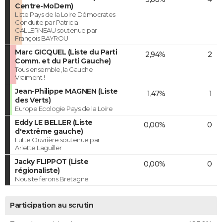
Centre-MoDem)
Liste Pays de la Loire Démocrates
Conduite par Patricia
GALLERNEAU soutenue par
François BAYROU
Marc GICQUEL (Liste du Parti
2,94%
2
Comm. et du Parti Gauche)
Tous ensemble, la Gauche
Vraiment !
Jean-Philippe MAGNEN (Liste
1,47%
1
des Verts)
Europe Ecologie Pays de la Loire
Eddy LE BELLER (Liste
0,00%
0
d'extrême gauche)
Lutte Ouvrière soutenue par
Arlette Laguiller
Jacky FLIPPOT (Liste
0,00%
0
régionaliste)
Nous te ferons Bretagne
Participation au scrutin