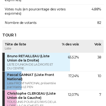
Votes nuls (en pourcentage des votes
4,88%
exprimés)
Nombre de votants
82
TOUR 1
Tête de liste
% des voix
Voix
Liste
Bruno RETAILLEAU (Liste
65,52%
38
Union de la Droite)
LISTE D'UNION DE LA DROITE ET
DU CENTRE
Pascal GANNAT (Liste Front
17,24%
10
National)
Liste FRONT NATIONAL présentée
par Marine LE PEN
Christophe CLERGEAU (Liste
12,07%
7
Union de la Gauche)
TOUS UNIS POUR LES PAYS DE LA
LOIRE, LA GAUCHE ET LES