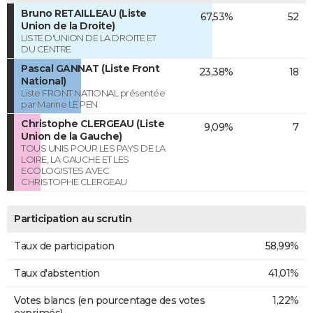
Bruno RETAILLEAU (Liste
67,53%
52
Union de la Droite)
LISTE D'UNION DE LA DROITE ET
DU CENTRE
Pascal GANNAT (Liste Front
23,38%
18
National)
Liste FRONT NATIONAL présentée
par Marine LE PEN
Christophe CLERGEAU (Liste
9,09%
7
Union de la Gauche)
TOUS UNIS POUR LES PAYS DE LA
LOIRE, LA GAUCHE ET LES
ECOLOGISTES AVEC
CHRISTOPHE CLERGEAU
Participation au scrutin
Taux de participation
58,99%
Taux d'abstention
41,01%
Votes blancs (en pourcentage des votes
1,22%
exprimés)