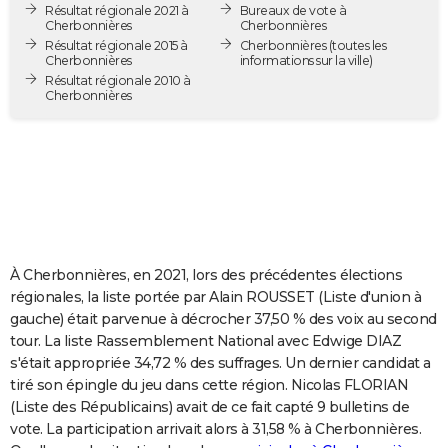
Résultat régionale 2021 à
Bureaux de vote à
City break
Voyage de noces
Climat
Destinations
Voyage nature
Forum
+
PHOTO
Cherbonnières
Cherbonnières
Résultat régionale 2015 à
Cherbonnières
(toutes les
Cherbonnières
informations sur la ville)
GUIDES D'ACHAT
Résultat régionale 2010 à
Cherbonnières
BONS PLANS
CARTE DE VOEUX
Carte Bonne année
Carte Pâques
Carte de Noël
Carte Saint-Valentin
Carte d'anniversaire
DICTIONNAIRE
Biographies
Expressions
Dictionnaire
Citations
Proverbes
PROGRAMME TV
COPAINS D'AVANT
À Cherbonnières, en 2021, lors des précédentes élections
régionales, la liste portée par Alain ROUSSET (Liste d'union à
Se connecter
Collèges
Universités
Service militaire
S'inscrire
Lycées
Primaires
Entreprises
Avis de recherche
AVIS DE DÉCÈS
gauche) était parvenue à décrocher 37,50 % des voix au second
tour. La liste Rassemblement National avec Edwige DIAZ
FORUM
s'était appropriée 34,72 % des suffrages. Un dernier candidat a
tiré son épingle du jeu dans cette région. Nicolas FLORIAN
Lifestyle
Sport
Television
Cinema
Bricolage
Culture
Auto
Voyage
(Liste des Républicains) avait de ce fait capté 9 bulletins de
vote. La participation arrivait alors à 31,58 % à Cherbonnières.