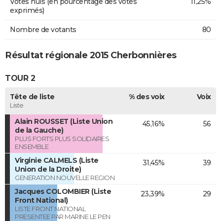
Votes nuls (en pourcentage des votes
11,25%
exprimés)
Nombre de votants
80
Résultat régionale 2015 Cherbonnières
TOUR 2
Tête de liste
% des voix
Voix
Liste
Alain ROUSSET (Liste Union
45,16%
56
de la Gauche)
PLUS FORTS PLUS SOLIDAIRES
ENSEMBLE
Virginie CALMELS (Liste
31,45%
39
Union de la Droite)
GENERATION NOUVELLE REGION
Jacques COLOMBIER (Liste
23,39%
29
Front National)
LISTE FRONT NATIONAL
PRESENTEE PAR MARINE LE PEN