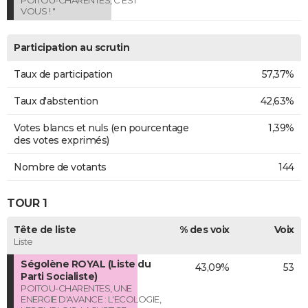
VOUS ! "
Participation au scrutin
Taux de participation
57,37%
Taux d'abstention
42,63%
Votes blancs et nuls (en pourcentage
1,39%
des votes exprimés)
Nombre de votants
144
TOUR 1
Tête de liste
% des voix
Voix
Liste
Ségolène ROYAL (Liste du
43,09%
53
Parti Socialiste)
POITOU-CHARENTES, UNE
ENERGIE D'AVANCE : L'ECOLOGIE,