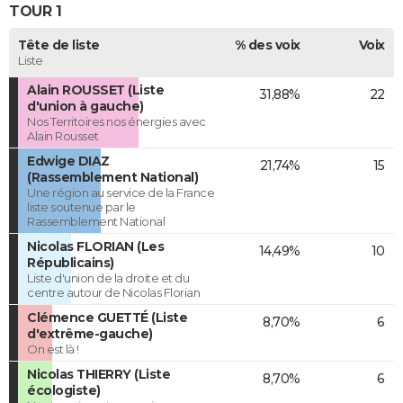
TOUR 1
Tête de liste
% des voix
Voix
Liste
Alain ROUSSET (Liste
31,88%
22
d'union à gauche)
Nos Territoires nos énergies avec
Alain Rousset
Edwige DIAZ
21,74%
15
(Rassemblement National)
Une région au service de la France
liste soutenue par le
Rassemblement National
Nicolas FLORIAN (Les
14,49%
10
Républicains)
Liste d'union de la droite et du
centre autour de Nicolas Florian
Clémence GUETTÉ (Liste
8,70%
6
d'extrême-gauche)
On est là !
Nicolas THIERRY (Liste
8,70%
6
écologiste)