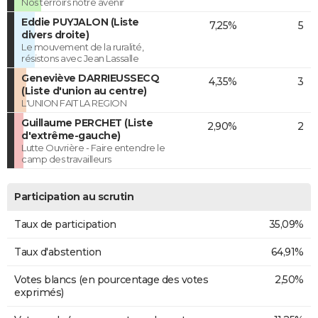
Nos terroirs notre avenir
Eddie PUYJALON (Liste
7,25%
5
divers droite)
Le mouvement de la ruralité,
résistons avec Jean Lassalle
Geneviève DARRIEUSSECQ
4,35%
3
(Liste d'union au centre)
L'UNION FAIT LA REGION
Guillaume PERCHET (Liste
2,90%
2
d'extrême-gauche)
Lutte Ouvrière - Faire entendre le
camp des travailleurs
Participation au scrutin
Taux de participation
35,09%
Taux d'abstention
64,91%
Votes blancs (en pourcentage des votes
2,50%
exprimés)