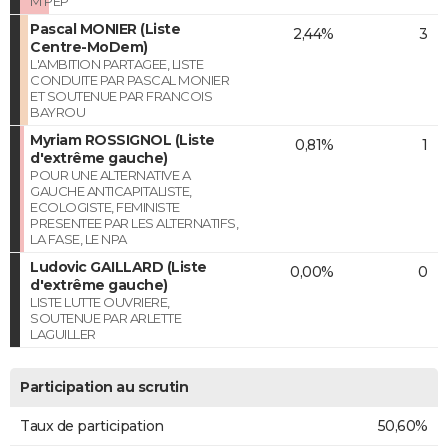
M'PEP
Pascal MONIER (Liste
2,44%
3
Centre-MoDem)
L'AMBITION PARTAGEE, LISTE
CONDUITE PAR PASCAL MONIER
ET SOUTENUE PAR FRANCOIS
BAYROU
Myriam ROSSIGNOL (Liste
0,81%
1
d'extrême gauche)
POUR UNE ALTERNATIVE A
GAUCHE ANTICAPITALISTE,
ECOLOGISTE, FEMINISTE
PRESENTEE PAR LES ALTERNATIFS,
LA FASE, LE NPA
Ludovic GAILLARD (Liste
0,00%
0
d'extrême gauche)
LISTE LUTTE OUVRIERE,
SOUTENUE PAR ARLETTE
LAGUILLER
Participation au scrutin
Taux de participation
50,60%