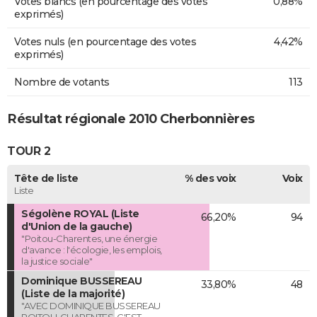
Votes blancs (en pourcentage des votes
0,88%
exprimés)
Votes nuls (en pourcentage des votes
4,42%
exprimés)
Nombre de votants
113
Résultat régionale 2010 Cherbonnières
TOUR 2
Tête de liste
% des voix
Voix
Liste
Ségolène ROYAL (Liste
66,20%
94
d'Union de la gauche)
"Poitou-Charentes, une énergie
d'avance : l'écologie, les emplois,
la justice sociale"
Dominique BUSSEREAU
33,80%
48
(Liste de la majorité)
"AVEC DOMINIQUE BUSSEREAU
POITOU-CHARENTES, C'EST