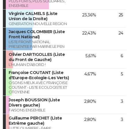
PLUS FORTS, PLUS SOLIDAIRES,
ENSEMBLE
Virginie CALMELS (Liste
23,36%
25
Union de la Droite)
GENERATION NOUVELLE REGION
Jacques COLOMBIER (Liste
22,43%
24
Front National)
LISTE FRONT NATIONAL
PRESENTEE PAR MARINE LE PEN
Olivier DARTIGOLLES (Liste
5,61%
6
du Front de Gauche)
L'HUMAIN D'ABORD !
Françoise COUTANT (Liste
4,67%
5
d'Europe-Ecologie-Les Verts)
OSONS MIEUX AVEC FRANÇOISE
COUTANT - LISTE ECOLOGISTE ET
CITOYENNE
Joseph BOUSSION (Liste
2,80%
3
Divers gauche)
FAISONS ENSEMBLE
Guillaume PERCHET (Liste
2,80%
3
Extrême gauche)
LUTTE OUVRIERE - FAIRE