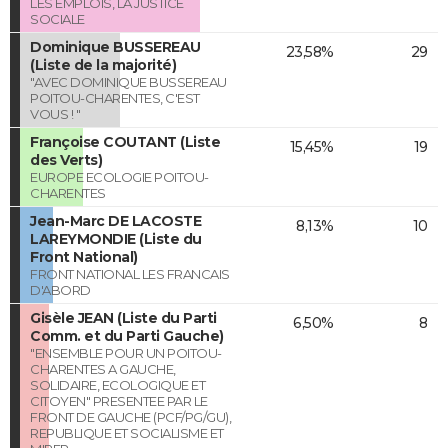
LES EMPLOIS, LA JUSTICE
SOCIALE
Dominique BUSSEREAU
23,58%
29
(Liste de la majorité)
"AVEC DOMINIQUE BUSSEREAU
POITOU-CHARENTES, C'EST
VOUS ! "
Françoise COUTANT (Liste
15,45%
19
des Verts)
EUROPE ECOLOGIE POITOU-
CHARENTES
Jean-Marc DE LACOSTE
8,13%
10
LAREYMONDIE (Liste du
Front National)
FRONT NATIONAL LES FRANCAIS
D'ABORD
Gisèle JEAN (Liste du Parti
6,50%
8
Comm. et du Parti Gauche)
"ENSEMBLE POUR UN POITOU-
CHARENTES A GAUCHE,
SOLIDAIRE, ECOLOGIQUE ET
CITOYEN" PRESENTEE PAR LE
FRONT DE GAUCHE (PCF/PG/GU),
REPUBLIQUE ET SOCIALISME ET