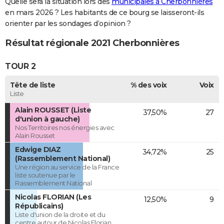
Quelle sera la situation lors des
municipales à Cherbonnières
en mars 2026 ? Les habitants de ce bourg se laisseront-ils
orienter par les sondages d’opinion ?
Résultat régionale 2021 Cherbonnières
TOUR 2
Tête de liste
% des voix
Voix
Liste
Alain ROUSSET (Liste
37,50%
27
d'union à gauche)
Nos Territoires nos énergies avec
Alain Rousset
Edwige DIAZ
34,72%
25
(Rassemblement National)
Une région au service de la France
liste soutenue par le
Rassemblement National
Nicolas FLORIAN (Les
12,50%
9
Républicains)
Liste d'union de la droite et du
centre autour de Nicolas Florian