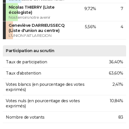
Nicolas THIERRY (Liste
9,72%
7
écologiste)
Nos terroirs notre avenir
Geneviève DARRIEUSSECQ
5,56%
4
(Liste d'union au centre)
L'UNION FAIT LA REGION
Participation au scrutin
Taux de participation
36,40%
Taux d'abstention
63,60%
Votes blancs (en pourcentage des votes
2,41%
exprimés)
Votes nuls (en pourcentage des votes
10,84%
exprimés)
Nombre de votants
83