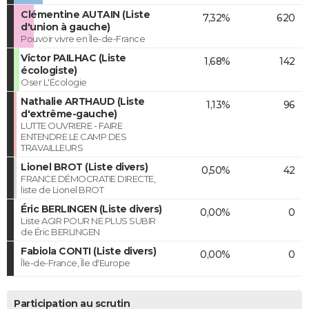
Clémentine AUTAIN (Liste
7,32%
620
d'union à gauche)
Pouvoir vivre en Île-de-France
Victor PAILHAC (Liste
1,68%
142
écologiste)
Oser L'Écologie
Nathalie ARTHAUD (Liste
1,13%
96
d'extrême-gauche)
LUTTE OUVRIERE - FAIRE
ENTENDRE LE CAMP DES
TRAVAILLEURS
Lionel BROT (Liste divers)
0,50%
42
FRANCE DÉMOCRATIE DIRECTE,
liste de Lionel BROT
Éric BERLINGEN (Liste divers)
0,00%
0
Liste AGIR POUR NE PLUS SUBIR
de Éric BERLINGEN
Fabiola CONTI (Liste divers)
0,00%
0
Île-de-France, Île d'Europe
Participation au scrutin