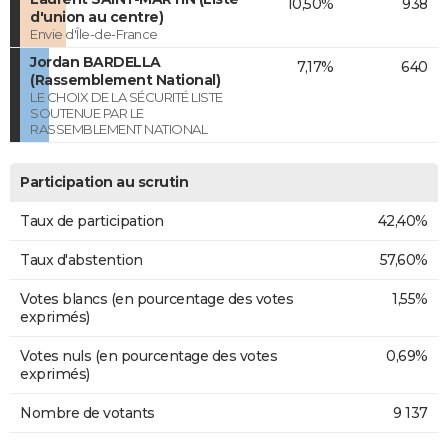
10,50%
938
d'union au centre)
Envie d'Île-de-France
Jordan BARDELLA
7,17%
640
(Rassemblement National)
LE CHOIX DE LA SÉCURITÉ LISTE
SOUTENUE PAR LE
RASSEMBLEMENT NATIONAL
Participation au scrutin
Taux de participation
42,40%
Taux d'abstention
57,60%
Votes blancs (en pourcentage des votes
1,55%
exprimés)
Votes nuls (en pourcentage des votes
0,69%
exprimés)
Nombre de votants
9 137