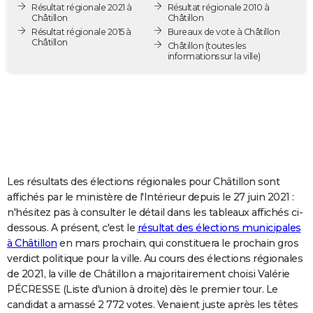
Résultat régionale 2021 à
Résultat régionale 2010 à
City break
Voyage de noces
Climat
Destinations
Voyage nature
Forum
+
PHOTO
Châtillon
Châtillon
Résultat régionale 2015 à
Bureaux de vote à Châtillon
Châtillon
GUIDES D'ACHAT
Châtillon
(toutes les
informations sur la ville)
BONS PLANS
CARTE DE VOEUX
Carte Bonne année
Carte Pâques
Carte de Noël
Carte Saint-Valentin
Carte d'anniversaire
DICTIONNAIRE
Biographies
Expressions
Dictionnaire
Citations
Proverbes
PROGRAMME TV
Les résultats des élections régionales pour Châtillon sont
COPAINS D'AVANT
affichés par le ministère de l'Intérieur depuis le 27 juin 2021 :
n'hésitez pas à consulter le détail dans les tableaux affichés ci-
Se connecter
Collèges
Universités
Service militaire
S'inscrire
Lycées
Primaires
Entreprises
Avis de recherche
AVIS DE DÉCÈS
dessous. A présent, c'est le
résultat des élections municipales
à Châtillon
en mars prochain, qui constituera le prochain gros
FORUM
verdict politique pour la ville. Au cours des élections régionales
Lifestyle
Sport
Television
Cinema
Bricolage
Culture
Auto
Voyage
de 2021, la ville de Châtillon a majoritairement choisi Valérie
PÉCRESSE (Liste d'union à droite) dès le premier tour. Le
candidat a amassé 2 772 votes. Venaient juste après les têtes