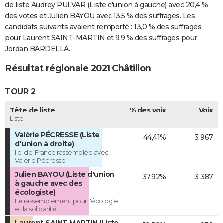
de liste Audrey PULVAR (Liste d'union à gauche) avec 20,4 %
des votes et Julien BAYOU avec 13,5 % des suffrages. Les
candidats suivants avaient remporté : 13,0 % des suffrages
pour Laurent SAINT-MARTIN et 9,9 % des suffrages pour
Jordan BARDELLA.
Résultat régionale 2021 Châtillon
TOUR 2
Tête de liste
% des voix
Voix
Liste
Valérie PÉCRESSE (Liste
44,41%
3 967
d'union à droite)
Ile-de-France rassemblée avec
Valérie Pécresse
Julien BAYOU (Liste d'union
37,92%
3 387
à gauche avec des
écologiste)
Le rassemblement pour l'écologie
et la solidarité
Laurent SAINT-MARTIN (Liste