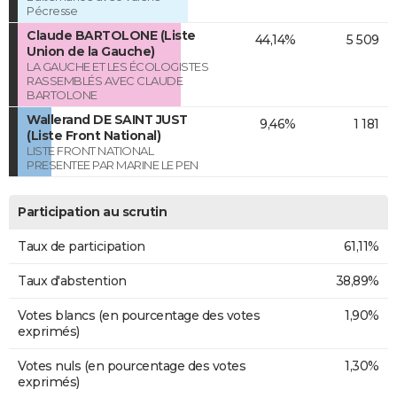
Pécresse
Claude BARTOLONE (Liste
44,14%
5 509
Union de la Gauche)
LA GAUCHE ET LES ÉCOLOGISTES
RASSEMBLÉS AVEC CLAUDE
BARTOLONE
Wallerand DE SAINT JUST
9,46%
1 181
(Liste Front National)
LISTE FRONT NATIONAL
PRESENTEE PAR MARINE LE PEN
Participation au scrutin
Taux de participation
61,11%
Taux d'abstention
38,89%
Votes blancs (en pourcentage des votes
1,90%
exprimés)
Votes nuls (en pourcentage des votes
1,30%
exprimés)