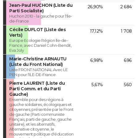
Jean-Paul HUCHON (Liste du
26,90%
2 684
Parti Socialiste)
Huchon 2010 - la gauche pour l'Ile-
de-France
Cécile DUFLOT (Liste des
17,12%
1 708
Verts)
Europe Ecologie Région Ile-de-
France, avec Daniel Cohn-Bendit,
Eva Joly
Marie-Christine ARNAUTU
6,98%
696
(Liste du Front National)
Liste FRONT NATIONAL Avec LE
PEN pour l'ILE-DE-France
Pierre LAURENT (Liste du
5,61%
560
Parti Comm. et du Parti
Gauche)
Ensemble pour des régions à
gauche solidaires, écologiques et
citoyennes, présentée par le Front
de gauche (Parti communiste
Français, parti de gauche, gauche
unitaire), et les alternatifs,
Alternative citoyenne, le
mouvement politique d'éducation