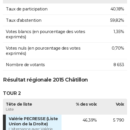
Taux de participation
40,18%
Taux d'abstention
59,82%
Votes blancs (en pourcentage des votes
1,35%
exprimés)
Votes nuls (en pourcentage des votes
0,70%
exprimés)
Nombre de votants
8 653
Résultat régionale 2015 Châtillon
TOUR 2
Tête de liste
% des voix
Voix
Liste
Valérie PECRESSE (Liste
46,39%
5 790
Union de la Droite)
L'alternance avec Valérie