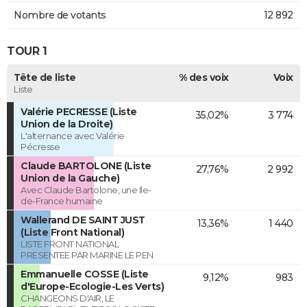
Nombre de votants
12 892
TOUR 1
Tête de liste
% des voix
Voix
Liste
Valérie PECRESSE (Liste
35,02%
3 774
Union de la Droite)
L'alternance avec Valérie
Pécresse
Claude BARTOLONE (Liste
27,76%
2 992
Union de la Gauche)
Avec Claude Bartolone, une Ile-
de-France humaine
Wallerand DE SAINT JUST
13,36%
1 440
(Liste Front National)
LISTE FRONT NATIONAL
PRESENTEE PAR MARINE LE PEN
Emmanuelle COSSE (Liste
9,12%
983
d'Europe-Ecologie-Les Verts)
CHANGEONS D'AIR, LE