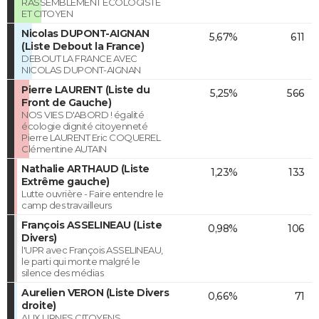
RASSEMBLEMENT ECOLOGISTE
ET CITOYEN
Nicolas DUPONT-AIGNAN
5,67%
611
(Liste Debout la France)
DEBOUT LA FRANCE AVEC
NICOLAS DUPONT-AIGNAN
Pierre LAURENT (Liste du
5,25%
566
Front de Gauche)
NOS VIES D'ABORD ! égalité
écologie dignité citoyenneté
Pierre LAURENT Eric COQUEREL
Clémentine AUTAIN
Nathalie ARTHAUD (Liste
1,23%
133
Extrême gauche)
Lutte ouvrière - Faire entendre le
camp des travailleurs
François ASSELINEAU (Liste
0,98%
106
Divers)
l'UPR avec François ASSELINEAU,
le parti qui monte malgré le
silence des médias
Aurelien VERON (Liste Divers
0,66%
71
droite)
AUX URNES CITOYENS