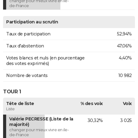
changer pour mieux vivre en ile-
de-France
Participation au scrutin
Taux de participation
52,94%
Taux d'abstention
47,06%
Votes blancs et nuls (en pourcentage
4,40%
des votes exprimés)
Nombre de votants
10 982
TOUR 1
Tête de liste
% des voix
Voix
Liste
Valérie PECRESSE (Liste de la
30,32%
3 025
majorité)
changer pour mieux vivre en ile-
de-France