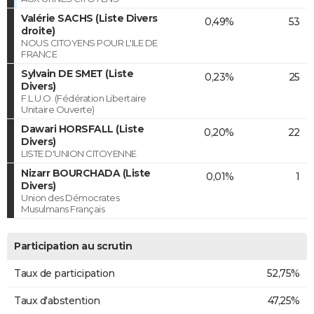
Valérie SACHS (Liste Divers
0,49%
53
droite)
NOUS CITOYENS POUR L'ILE DE
FRANCE
Sylvain DE SMET (Liste
0,23%
25
Divers)
F.L.U.O. (Fédération Libertaire
Unitaire Ouverte)
Dawari HORSFALL (Liste
0,20%
22
Divers)
LISTE D'UNION CITOYENNE
Nizarr BOURCHADA (Liste
0,01%
1
Divers)
Union des Démocrates
Musulmans Français
Participation au scrutin
Taux de participation
52,75%
Taux d'abstention
47,25%