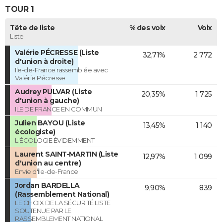
TOUR 1
Tête de liste
% des voix
Voix
Liste
Valérie PÉCRESSE (Liste
32,71%
2 772
d'union à droite)
Ile-de-France rassemblée avec
Valérie Pécresse
Audrey PULVAR (Liste
20,35%
1 725
d'union à gauche)
ILE DE FRANCE EN COMMUN
Julien BAYOU (Liste
13,45%
1 140
écologiste)
L'ÉCOLOGIE ÉVIDEMMENT
Laurent SAINT-MARTIN (Liste
12,97%
1 099
d'union au centre)
Envie d'Île-de-France
Jordan BARDELLA
9,90%
839
(Rassemblement National)
LE CHOIX DE LA SÉCURITÉ LISTE
SOUTENUE PAR LE
RASSEMBLEMENT NATIONAL