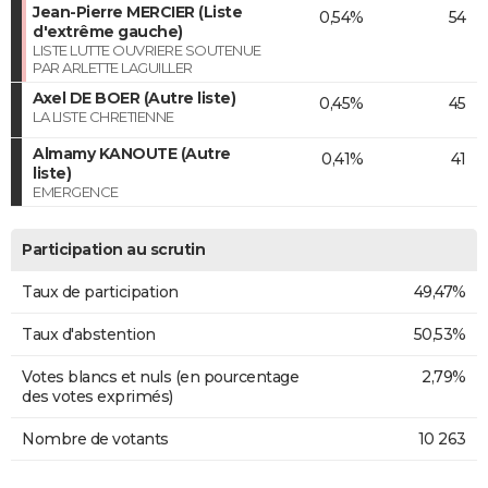
Jean-Pierre MERCIER (Liste
0,54%
54
d'extrême gauche)
LISTE LUTTE OUVRIERE SOUTENUE
PAR ARLETTE LAGUILLER
Axel DE BOER (Autre liste)
0,45%
45
LA LISTE CHRETIENNE
Almamy KANOUTE (Autre
0,41%
41
liste)
EMERGENCE
Participation au scrutin
Taux de participation
49,47%
Taux d'abstention
50,53%
Votes blancs et nuls (en pourcentage
2,79%
des votes exprimés)
Nombre de votants
10 263