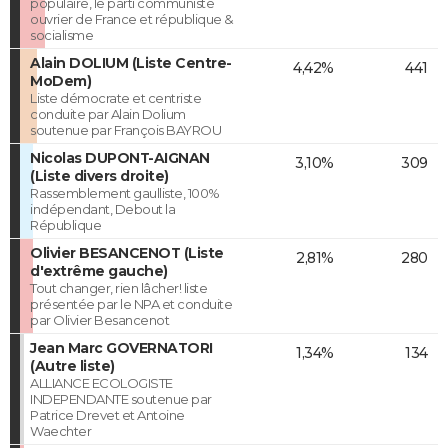
populaire, le parti communiste
ouvrier de France et république &
socialisme
Alain DOLIUM (Liste Centre-
4,42%
441
MoDem)
Liste démocrate et centriste
conduite par Alain Dolium
soutenue par François BAYROU
Nicolas DUPONT-AIGNAN
3,10%
309
(Liste divers droite)
Rassemblement gaulliste, 100%
indépendant, Debout la
République
Olivier BESANCENOT (Liste
2,81%
280
d'extrême gauche)
Tout changer, rien lâcher! liste
présentée par le NPA et conduite
par Olivier Besancenot
Jean Marc GOVERNATORI
1,34%
134
(Autre liste)
ALLIANCE ECOLOGISTE
INDEPENDANTE soutenue par
Patrice Drevet et Antoine
Waechter