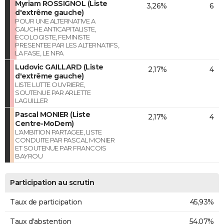
Myriam ROSSIGNOL (Liste
3,26%
6
d'extrême gauche)
POUR UNE ALTERNATIVE A
GAUCHE ANTICAPITALISTE,
ECOLOGISTE, FEMINISTE
PRESENTEE PAR LES ALTERNATIFS,
LA FASE, LE NPA
Ludovic GAILLARD (Liste
2,17%
4
d'extrême gauche)
LISTE LUTTE OUVRIERE,
SOUTENUE PAR ARLETTE
LAGUILLER
Pascal MONIER (Liste
2,17%
4
Centre-MoDem)
L'AMBITION PARTAGEE, LISTE
CONDUITE PAR PASCAL MONIER
ET SOUTENUE PAR FRANCOIS
BAYROU
Participation au scrutin
Taux de participation
45,93%
Taux d'abstention
54,07%