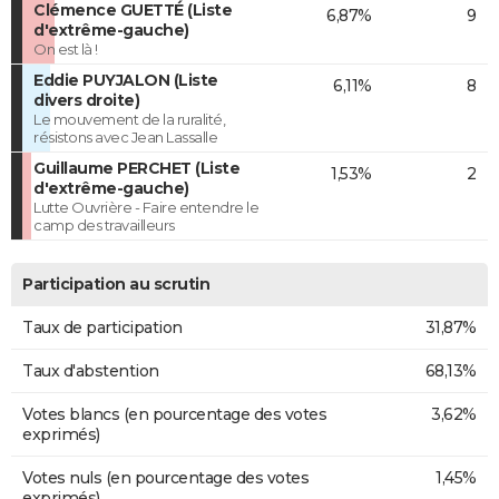
Clémence GUETTÉ (Liste
6,87%
9
d'extrême-gauche)
On est là !
Eddie PUYJALON (Liste
6,11%
8
divers droite)
Le mouvement de la ruralité,
résistons avec Jean Lassalle
Guillaume PERCHET (Liste
1,53%
2
d'extrême-gauche)
Lutte Ouvrière - Faire entendre le
camp des travailleurs
Participation au scrutin
Taux de participation
31,87%
Taux d'abstention
68,13%
Votes blancs (en pourcentage des votes
3,62%
exprimés)
Votes nuls (en pourcentage des votes
1,45%
exprimés)