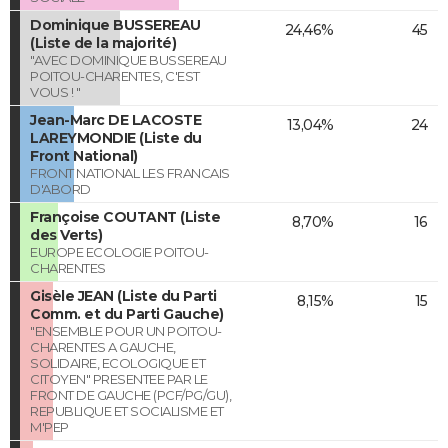
Dominique BUSSEREAU
24,46%
45
(Liste de la majorité)
"AVEC DOMINIQUE BUSSEREAU
POITOU-CHARENTES, C'EST
VOUS ! "
Jean-Marc DE LACOSTE
13,04%
24
LAREYMONDIE (Liste du
Front National)
FRONT NATIONAL LES FRANCAIS
D'ABORD
Françoise COUTANT (Liste
8,70%
16
des Verts)
EUROPE ECOLOGIE POITOU-
CHARENTES
Gisèle JEAN (Liste du Parti
8,15%
15
Comm. et du Parti Gauche)
"ENSEMBLE POUR UN POITOU-
CHARENTES A GAUCHE,
SOLIDAIRE, ECOLOGIQUE ET
CITOYEN" PRESENTEE PAR LE
FRONT DE GAUCHE (PCF/PG/GU),
REPUBLIQUE ET SOCIALISME ET
M'PEP