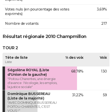
Votes nuls (en pourcentage des votes
3,69%
exprimés)
Nombre de votants
217
Résultat régionale 2010 Champmillon
TOUR 2
Tête de liste
% des voix
Voix
Liste
Ségolène ROYAL (Liste
68,78%
130
d'Union de la gauche)
"Poitou-Charentes, une énergie
d'avance : l'écologie, les emplois,
la justice sociale"
Dominique BUSSEREAU
31,22%
59
(Liste de la majorité)
"AVEC DOMINIQUE BUSSEREAU
POITOU-CHARENTES, C'EST
VOUS ! "