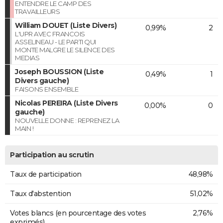
ENTENDRE LE CAMP DES
TRAVAILLEURS
William DOUET (Liste Divers)
0,99%
2
L'UPR AVEC FRANCOIS
ASSELINEAU - LE PARTI QUI
MONTE MALGRE LE SILENCE DES
MEDIAS
Joseph BOUSSION (Liste
0,49%
1
Divers gauche)
FAISONS ENSEMBLE
Nicolas PEREIRA (Liste Divers
0,00%
0
gauche)
NOUVELLE DONNE : REPRENEZ LA
MAIN !
Participation au scrutin
Taux de participation
48,98%
Taux d'abstention
51,02%
Votes blancs (en pourcentage des votes
2,76%
exprimés)