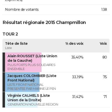
Nombre de votants
138
Résultat régionale 2015 Champmillon
TOUR 2
Tête de liste
% des voix
Voix
Liste
Alain ROUSSET (Liste Union
35,40%
80
de la Gauche)
PLUS FORTS PLUS SOLIDAIRES
ENSEMBLE
Jacques COLOMBIER (Liste
33,19%
75
Front National)
LISTE FRONT NATIONAL
PRESENTEE PAR MARINE LE PEN
Virginie CALMELS (Liste
31,42%
71
Union de la Droite)
GENERATION NOUVELLE REGION