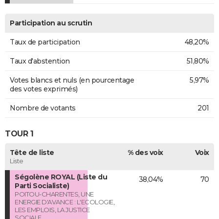
Participation au scrutin
Taux de participation
48,20%
Taux d'abstention
51,80%
Votes blancs et nuls (en pourcentage
5,97%
des votes exprimés)
Nombre de votants
201
TOUR 1
Tête de liste
% des voix
Voix
Liste
Ségolène ROYAL (Liste du
38,04%
70
Parti Socialiste)
POITOU-CHARENTES, UNE
ENERGIE D'AVANCE : L'ECOLOGIE,
LES EMPLOIS, LA JUSTICE
SOCIALE