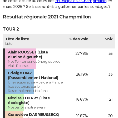
de cette localité au cours des
municipales à Champmillon
en
mars 2026 ? Se laisseront-ils aiguillonner par les sondages ?
Résultat régionale 2021 Champmillon
TOUR 2
Tête de liste
% des voix
Voix
Liste
Alain ROUSSET (Liste
27,78%
35
d'union à gauche)
Nos Territoires nos énergies avec
Alain Rousset
Edwige DIAZ
26,19%
33
(Rassemblement National)
Une région au service de la France
liste soutenue par le
Rassemblement National
Nicolas THIERRY (Liste
16,67%
21
écologiste)
Nos terroirs notre avenir
Geneviève DARRIEUSSECQ
15,87%
20