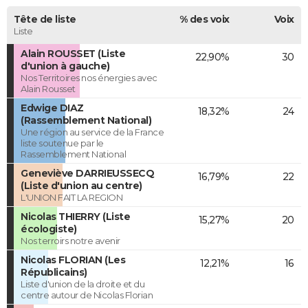
Tête de liste
% des voix
Voix
Liste
Alain ROUSSET (Liste
22,90%
30
d'union à gauche)
Nos Territoires nos énergies avec
Alain Rousset
Edwige DIAZ
18,32%
24
(Rassemblement National)
Une région au service de la France
liste soutenue par le
Rassemblement National
Geneviève DARRIEUSSECQ
16,79%
22
(Liste d'union au centre)
L'UNION FAIT LA REGION
Nicolas THIERRY (Liste
15,27%
20
écologiste)
Nos terroirs notre avenir
Nicolas FLORIAN (Les
12,21%
16
Républicains)
Liste d'union de la droite et du
centre autour de Nicolas Florian