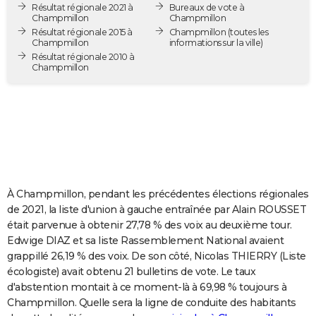
Résultat régionale 2021 à
Bureaux de vote à
City break
Voyage de noces
Climat
Destinations
Voyage nature
Forum
+
PHOTO
Champmillon
Champmillon
Résultat régionale 2015 à
Champmillon
(toutes les
Champmillon
informations sur la ville)
GUIDES D'ACHAT
Résultat régionale 2010 à
Champmillon
BONS PLANS
CARTE DE VOEUX
Carte Bonne année
Carte Pâques
Carte de Noël
Carte Saint-Valentin
Carte d'anniversaire
DICTIONNAIRE
Biographies
Expressions
Dictionnaire
Citations
Proverbes
PROGRAMME TV
COPAINS D'AVANT
À Champmillon, pendant les précédentes élections régionales
de 2021, la liste d'union à gauche entraînée par Alain ROUSSET
Se connecter
Collèges
Universités
Service militaire
S'inscrire
Lycées
Primaires
Entreprises
Avis de recherche
AVIS DE DÉCÈS
était parvenue à obtenir 27,78 % des voix au deuxième tour.
Edwige DIAZ et sa liste Rassemblement National avaient
FORUM
grappillé 26,19 % des voix. De son côté, Nicolas THIERRY (Liste
écologiste) avait obtenu 21 bulletins de vote. Le taux
Lifestyle
Sport
Television
Cinema
Bricolage
Culture
Auto
Voyage
d'abstention montait à ce moment-là à 69,98 % toujours à
Champmillon. Quelle sera la ligne de conduite des habitants