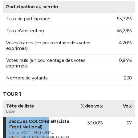
Participation au scrutin
Taux de participation
53,72%
Taux d'abstention
46,28%
Votes blancs (en pourcentage des votes
4,20%
exprimés)
Votes nuls (en pourcentage des votes
0,84%
exprimés)
Nombre de votants
238
TOUR 1
Tête de liste
% des voix
Voix
Liste
Jacques COLOMBIER (Liste
33,00%
67
Front National)
LISTE FRONT NATIONAL
PRESENTEE PAR MARINE LE PEN