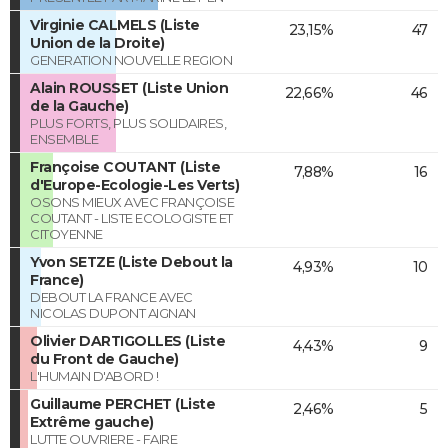
Virginie CALMELS (Liste
23,15%
47
Union de la Droite)
GENERATION NOUVELLE REGION
Alain ROUSSET (Liste Union
22,66%
46
de la Gauche)
PLUS FORTS, PLUS SOLIDAIRES,
ENSEMBLE
Françoise COUTANT (Liste
7,88%
16
d'Europe-Ecologie-Les Verts)
OSONS MIEUX AVEC FRANÇOISE
COUTANT - LISTE ECOLOGISTE ET
CITOYENNE
Yvon SETZE (Liste Debout la
4,93%
10
France)
DEBOUT LA FRANCE AVEC
NICOLAS DUPONT AIGNAN
Olivier DARTIGOLLES (Liste
4,43%
9
du Front de Gauche)
L'HUMAIN D'ABORD !
Guillaume PERCHET (Liste
2,46%
5
Extrême gauche)
LUTTE OUVRIERE - FAIRE