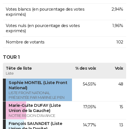
Votes blancs (en pourcentage des votes
2,94%
exprimés)
Votes nuls (en pourcentage des votes
1,96%
exprimés)
Nombre de votants
102
TOUR 1
Tête de liste
% des voix
Voix
Liste
Sophie MONTEL (Liste Front
54,55%
48
National)
LISTE FRONT NATIONAL
PRÉSENTÉE PAR MARINE LE PEN
Marie-Guite DUFAY (Liste
17,05%
15
Union de la Gauche)
NOTRE REGION D'AVANCE
François SAUVADET (Liste
14,77%
13
Union de la Droite)