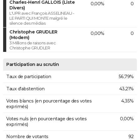
Charles-Henri GALLOIS (Liste
0,00%
0
Divers)
L'UPR avec François ASSELINEAU -
LE PARTI QUI MONTE malgré le
silence des médias
Christophe GRUDLER
0,00%
0
(Modem)
3 Millions de raisons avec
Christophe GRUDLER
Participation au scrutin
Taux de participation
56,79%
Taux d'abstention
43,21%
Votes blancs (en pourcentage des votes
4,35%
exprimés)
Votes nuls (en pourcentage des votes
0,00%
exprimés)
Nombre de votants
92