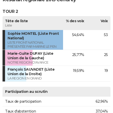
TOUR 2
Tête de liste
% des voix
Voix
Liste
Sophie MONTEL (Liste Front
54,64%
53
National)
LISTE FRONT NATIONAL
PRÉSENTÉE PAR MARINE LE PEN
Marie-Guite DUFAY (Liste
25,77%
25
Union de la Gauche)
NOTRE REGION D'AVANCE
François SAUVADET (Liste
19,59%
19
Union de la Droite)
LA REGION EN GRAND
Participation au scrutin
Taux de participation
62,96%
Taux d'abstention
37,04%