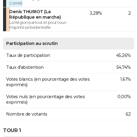
Comté
Denis THURIOT (La
3,28%
2
République en marche)
La Région partout et pour tous -
Majorité présidentielle
Participation au scrutin
Taux de participation
45,26%
Taux d'abstention
54,74%
Votes blancs (en pourcentage des votes
1,61%
exprimés)
Votes nuls (en pourcentage des votes
0,00%
exprimés)
Nombre de votants
62
TOUR 1