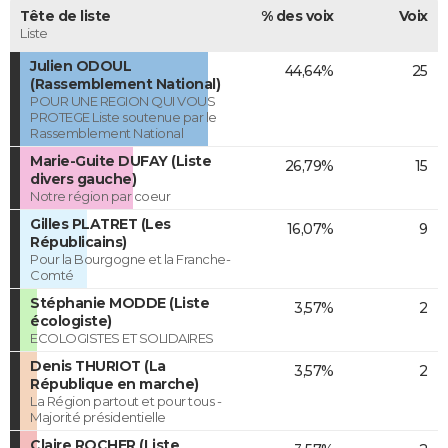
Tête de liste
% des voix
Voix
Liste
Julien ODOUL
44,64%
25
(Rassemblement National)
POUR UNE REGION QUI VOUS
PROTEGE Liste soutenue par le
Rassemblement National
Marie-Guite DUFAY (Liste
26,79%
15
divers gauche)
Notre région par coeur
Gilles PLATRET (Les
16,07%
9
Républicains)
Pour la Bourgogne et la Franche-
Comté
Stéphanie MODDE (Liste
3,57%
2
écologiste)
ECOLOGISTES ET SOLIDAIRES
Denis THURIOT (La
3,57%
2
République en marche)
La Région partout et pour tous -
Majorité présidentielle
Claire ROCHER (Liste