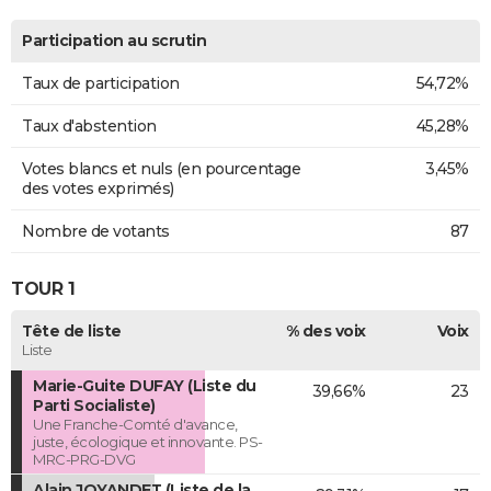
Participation au scrutin
Taux de participation
54,72%
Taux d'abstention
45,28%
Votes blancs et nuls (en pourcentage
3,45%
des votes exprimés)
Nombre de votants
87
TOUR 1
Tête de liste
% des voix
Voix
Liste
Marie-Guite DUFAY (Liste du
39,66%
23
Parti Socialiste)
Une Franche-Comté d'avance,
juste, écologique et innovante. PS-
MRC-PRG-DVG
Alain JOYANDET (Liste de la