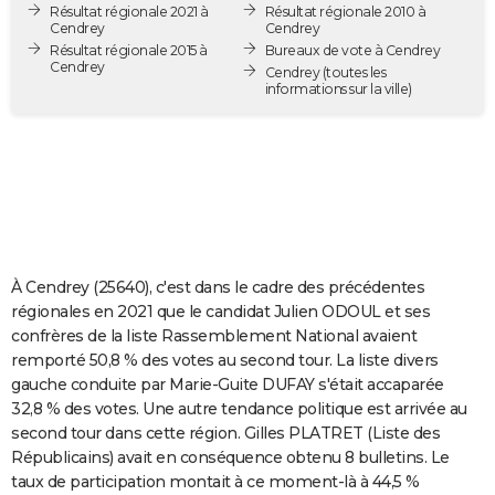
Résultat régionale 2021 à
Résultat régionale 2010 à
City break
Voyage de noces
Climat
Destinations
Voyage nature
Forum
+
PHOTO
Cendrey
Cendrey
Résultat régionale 2015 à
Bureaux de vote à Cendrey
Cendrey
GUIDES D'ACHAT
Cendrey
(toutes les
informations sur la ville)
BONS PLANS
CARTE DE VOEUX
Carte Bonne année
Carte Pâques
Carte de Noël
Carte Saint-Valentin
Carte d'anniversaire
DICTIONNAIRE
Biographies
Expressions
Dictionnaire
Citations
Proverbes
PROGRAMME TV
À Cendrey (25640), c'est dans le cadre des précédentes
COPAINS D'AVANT
régionales en 2021 que le candidat Julien ODOUL et ses
confrères de la liste Rassemblement National avaient
Se connecter
Collèges
Universités
Service militaire
S'inscrire
Lycées
Primaires
Entreprises
Avis de recherche
AVIS DE DÉCÈS
remporté 50,8 % des votes au second tour. La liste divers
gauche conduite par Marie-Guite DUFAY s'était accaparée
FORUM
32,8 % des votes. Une autre tendance politique est arrivée au
Lifestyle
Sport
Television
Cinema
Bricolage
Culture
Auto
Voyage
second tour dans cette région. Gilles PLATRET (Liste des
Républicains) avait en conséquence obtenu 8 bulletins. Le
taux de participation montait à ce moment-là à 44,5 %