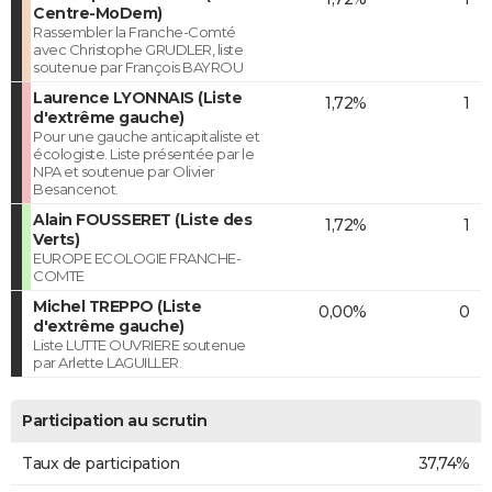
Centre-MoDem)
Rassembler la Franche-Comté
avec Christophe GRUDLER, liste
soutenue par François BAYROU
Laurence LYONNAIS (Liste
1,72%
1
d'extrême gauche)
Pour une gauche anticapitaliste et
écologiste. Liste présentée par le
NPA et soutenue par Olivier
Besancenot.
Alain FOUSSERET (Liste des
1,72%
1
Verts)
EUROPE ECOLOGIE FRANCHE-
COMTE
Michel TREPPO (Liste
0,00%
0
d'extrême gauche)
Liste LUTTE OUVRIERE soutenue
par Arlette LAGUILLER.
Participation au scrutin
Taux de participation
37,74%