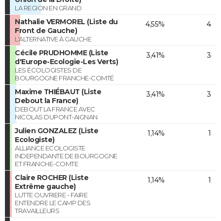
LA REGION EN GRAND
Nathalie VERMOREL (Liste du
4,55%
4
Front de Gauche)
L'ALTERNATIVE À GAUCHE
Cécile PRUDHOMME (Liste
3,41%
3
d'Europe-Ecologie-Les Verts)
LES ÉCOLOGISTES DE
BOURGOGNE FRANCHE-COMTÉ
Maxime THIÉBAUT (Liste
3,41%
3
Debout la France)
DEBOUT LA FRANCE AVEC
NICOLAS DUPONT-AIGNAN
Julien GONZALEZ (Liste
1,14%
1
Ecologiste)
ALLIANCE ECOLOGISTE
INDEPENDANTE DE BOURGOGNE
ET FRANCHE-COMTE
Claire ROCHER (Liste
1,14%
1
Extrême gauche)
LUTTE OUVRIERE - FAIRE
ENTENDRE LE CAMP DES
TRAVAILLEURS