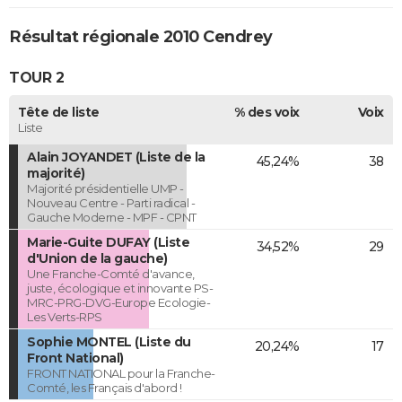
Résultat régionale 2010 Cendrey
TOUR 2
Tête de liste
% des voix
Voix
Liste
Alain JOYANDET (Liste de la
45,24%
38
majorité)
Majorité présidentielle UMP -
Nouveau Centre - Parti radical -
Gauche Moderne - MPF - CPNT
Marie-Guite DUFAY (Liste
34,52%
29
d'Union de la gauche)
Une Franche-Comté d'avance,
juste, écologique et innovante PS-
MRC-PRG-DVG-Europe Ecologie-
Les Verts-RPS
Sophie MONTEL (Liste du
20,24%
17
Front National)
FRONT NATIONAL pour la Franche-
Comté, les Français d'abord !