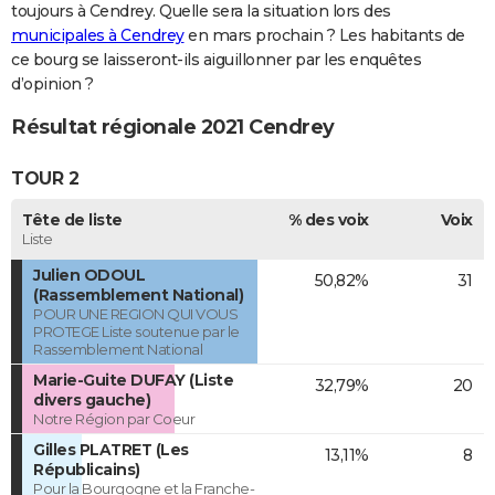
toujours à Cendrey. Quelle sera la situation lors des
municipales à Cendrey
en mars prochain ? Les habitants de
ce bourg se laisseront-ils aiguillonner par les enquêtes
d’opinion ?
Résultat régionale 2021 Cendrey
TOUR 2
Tête de liste
% des voix
Voix
Liste
Julien ODOUL
50,82%
31
(Rassemblement National)
POUR UNE REGION QUI VOUS
PROTEGE Liste soutenue par le
Rassemblement National
Marie-Guite DUFAY (Liste
32,79%
20
divers gauche)
Notre Région par Coeur
Gilles PLATRET (Les
13,11%
8
Républicains)
Pour la Bourgogne et la Franche-