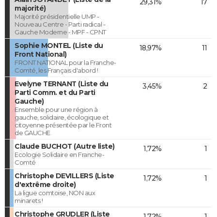
29,31%
17
majorité)
Majorité présidentielle UMP -
Nouveau Centre - Parti radical -
Gauche Moderne - MPF - CPNT
Sophie MONTEL (Liste du
18,97%
11
Front National)
FRONT NATIONAL pour la Franche-
Comté, les Français d'abord !
Evelyne TERNANT (Liste du
3,45%
2
Parti Comm. et du Parti
Gauche)
Ensemble pour une région à
gauche, solidaire, écologique et
citoyenne présentée par le Front
de GAUCHE.
Claude BUCHOT (Autre liste)
1,72%
1
Ecologie Solidaire en Franche-
Comté
Christophe DEVILLERS (Liste
1,72%
1
d'extrême droite)
La ligue comtoise, NON aux
minarets !
Christophe GRUDLER (Liste
1,72%
1