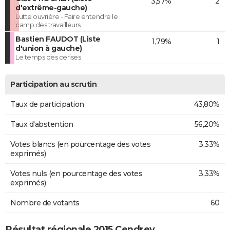
3,57%
2
d'extrême-gauche)
Lutte ouvrière - Faire entendre le
camp des travailleurs
Bastien FAUDOT (Liste
1,79%
1
d'union à gauche)
Le temps des cerises
Participation au scrutin
Taux de participation
43,80%
Taux d'abstention
56,20%
Votes blancs (en pourcentage des votes
3,33%
exprimés)
Votes nuls (en pourcentage des votes
3,33%
exprimés)
Nombre de votants
60
Résultat régionale 2015 Cendrey