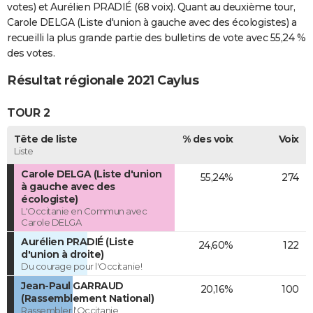
votes) et Aurélien PRADIÉ (68 voix). Quant au deuxième tour,
Carole DELGA (Liste d'union à gauche avec des écologistes) a
recueilli la plus grande partie des bulletins de vote avec 55,24 %
des votes.
Résultat régionale 2021 Caylus
TOUR 2
Tête de liste
% des voix
Voix
Liste
Carole DELGA (Liste d'union
55,24%
274
à gauche avec des
écologiste)
L'Occitanie en Commun avec
Carole DELGA
Aurélien PRADIÉ (Liste
24,60%
122
d'union à droite)
Du courage pour l'Occitanie!
Jean-Paul GARRAUD
20,16%
100
(Rassemblement National)
Rassembler l'Occitanie