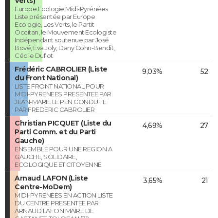
Verts)
Europe Ecologie Midi-Pyrénées
Liste présentée par Europe
Ecologie, Les Verts, le Partit
Occitan, le Mouvement Ecologiste
Indépendant soutenue par José
Bové, Eva Joly, Dany Cohn-Bendit,
Cécile Duflot
Frédéric CABROLIER (Liste
9,03%
52
du Front National)
LISTE FRONT NATIONAL POUR
MIDI-PYRENEES PRESENTEE PAR
JEAN-MARIE LE PEN CONDUITE
PAR FREDERIC CABROLIER
Christian PICQUET (Liste du
4,69%
27
Parti Comm. et du Parti
Gauche)
ENSEMBLE POUR UNE REGION A
GAUCHE, SOLIDAIRE,
ECOLOGIQUE ET CITOYENNE
Arnaud LAFON (Liste
3,65%
21
Centre-MoDem)
MIDI-PYRENEES EN ACTION LISTE
DU CENTRE PRESENTEE PAR
ARNAUD LAFON MAIRE DE