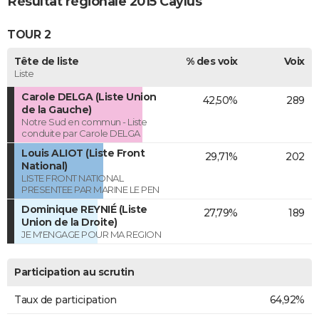
Résultat régionale 2015 Caylus
TOUR 2
Tête de liste
% des voix
Voix
Liste
Carole DELGA (Liste Union
42,50%
289
de la Gauche)
Notre Sud en commun - Liste
conduite par Carole DELGA
Louis ALIOT (Liste Front
29,71%
202
National)
LISTE FRONT NATIONAL
PRESENTEE PAR MARINE LE PEN
Dominique REYNIÉ (Liste
27,79%
189
Union de la Droite)
JE M'ENGAGE POUR MA REGION
Participation au scrutin
Taux de participation
64,92%