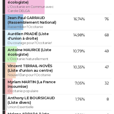
écologiste)
L'Occitanie en Commun avec
Carole DELGA
Jean-Paul GARRAUD
16,74%
76
(Rassemblement National)
Rassembler l'Occitanie
Aurélien PRADIÉ (Liste
14,98%
68
d'union à droite)
Du courage pour l'Occitanie!
Antoine MAURICE (Liste
10,79%
49
écologiste)
L'Occitanie Naturellement
Vincent TERRAIL-NOVÈS
10,35%
47
(Liste d'union au centre)
Nouvel Élan pour l'Occitanie
Myriam MARTIN (La France
7,05%
32
insoumise)
Occitanie populaire
Anthony LE BOURSICAUD
1,76%
8
(Liste divers)
Union Essentielle