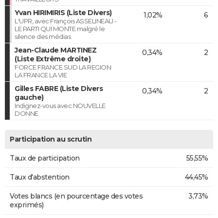
Yvan HIRIMIRIS (Liste Divers)
1,02%
6
L'UPR, avec François ASSELINEAU -
LE PARTI QUI MONTE malgré le
silence des médias
Jean-Claude MARTINEZ
0,34%
2
(Liste Extrême droite)
FORCE FRANCE SUD LA REGION
LA FRANCE LA VIE
Gilles FABRE (Liste Divers
0,34%
2
gauche)
Indignez-vous avec NOUVELLE
DONNE
Participation au scrutin
Taux de participation
55,55%
Taux d'abstention
44,45%
Votes blancs (en pourcentage des votes
3,73%
exprimés)