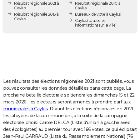
Résultat régionale 2021 à
Résultat régionale 2010 à
City break
Voyage de noces
Climat
Destinations
Voyage nature
Forum
+
PHOTO
Caylus
Caylus
Résultat régionale 2015 à
Bureaux de vote à Caylus
Caylus
GUIDES D'ACHAT
Caylus
(toutes les
informations sur la ville)
BONS PLANS
CARTE DE VOEUX
Carte Bonne année
Carte Pâques
Carte de Noël
Carte Saint-Valentin
Carte d'anniversaire
DICTIONNAIRE
Biographies
Expressions
Dictionnaire
Citations
Proverbes
PROGRAMME TV
Les résultats des élections régionales 2021 sont publiés, vous
COPAINS D'AVANT
pouvez consulter les données détaillées dans cette page. La
prochaine bataille électorale se tiendra les dimanches 15 et 22
Se connecter
Collèges
Universités
Service militaire
S'inscrire
Lycées
Primaires
Entreprises
Avis de recherche
AVIS DE DÉCÈS
mars 2026 : les électeurs seront amenés à prendre part aux
municipales à Caylus
. Durant les élections régionales en 2021,
FORUM
les citoyens de la commune ont, à la suite de la campagne
Lifestyle
Sport
Television
Cinema
Bricolage
Culture
Auto
Voyage
électorale, choisi Carole DELGA (Liste d'union à gauche avec
des écologistes) au premier tour avec 166 votes, ce qui éclipsait
Jean-Paul GARRAUD (Liste du Rassemblement National) (76