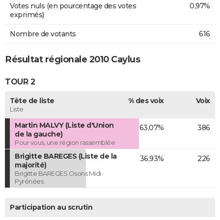
Votes nuls (en pourcentage des votes
0,97%
exprimés)
Nombre de votants
616
Résultat régionale 2010 Caylus
TOUR 2
Tête de liste
% des voix
Voix
Liste
Martin MALVY (Liste d'Union
63,07%
386
de la gauche)
Pour vous, une région rassemblée
Brigitte BAREGES (Liste de la
36,93%
226
majorité)
Brigitte BAREGES Osons Midi-
Pyrénées
Participation au scrutin