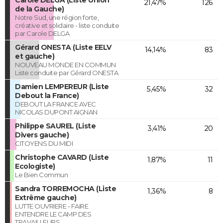
21,47%
126
de la Gauche)
Notre Sud, une région forte,
créative et solidaire - liste conduite
par Carole DELGA
Gérard ONESTA (Liste EELV
14,14%
83
et gauche)
NOUVEAU MONDE EN COMMUN
Liste conduite par Gérard ONESTA
Damien LEMPEREUR (Liste
5,45%
32
Debout la France)
DEBOUT LA FRANCE AVEC
NICOLAS DUPONT AIGNAN
Philippe SAUREL (Liste
3,41%
20
Divers gauche)
CITOYENS DU MIDI
Christophe CAVARD (Liste
1,87%
11
Ecologiste)
Le Bien Commun
Sandra TORREMOCHA (Liste
1,36%
8
Extrême gauche)
LUTTE OUVRIERE - FAIRE
ENTENDRE LE CAMP DES
TRAVAILLEURS