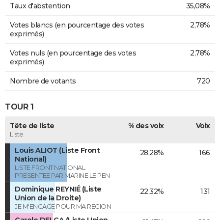
Taux d'abstention
35,08%
Votes blancs (en pourcentage des votes
2,78%
exprimés)
Votes nuls (en pourcentage des votes
2,78%
exprimés)
Nombre de votants
720
TOUR 1
Tête de liste
% des voix
Voix
Liste
Louis ALIOT (Liste Front
28,28%
166
National)
LISTE FRONT NATIONAL
PRESENTEE PAR MARINE LE PEN
Dominique REYNIÉ (Liste
22,32%
131
Union de la Droite)
JE M'ENGAGE POUR MA REGION
Carole DELGA (Liste Union