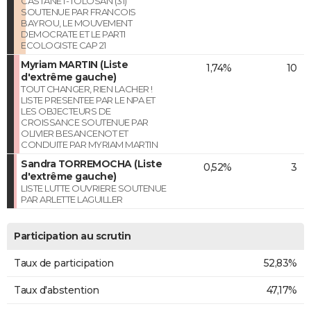
CASTANET-TOLOSAN (31)
SOUTENUE PAR FRANCOIS
BAYROU, LE MOUVEMENT
DEMOCRATE ET LE PARTI
ECOLOGISTE CAP 21
Myriam MARTIN (Liste
1,74%
10
d'extrême gauche)
TOUT CHANGER, RIEN LACHER !
LISTE PRESENTEE PAR LE NPA ET
LES OBJECTEURS DE
CROISSANCE SOUTENUE PAR
OLIVIER BESANCENOT ET
CONDUITE PAR MYRIAM MARTIN
Sandra TORREMOCHA (Liste
0,52%
3
d'extrême gauche)
LISTE LUTTE OUVRIERE SOUTENUE
PAR ARLETTE LAGUILLER
Participation au scrutin
Taux de participation
52,83%
Taux d'abstention
47,17%