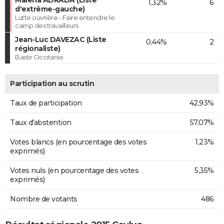
Malena ADRADA (Liste
1,32%
6
d'extrême-gauche)
Lutte ouvrière - Faire entendre le
camp des travailleurs
Jean-Luc DAVEZAC (Liste
0,44%
2
régionaliste)
Bastir Occitanie
Participation au scrutin
Taux de participation
42,93%
Taux d'abstention
57,07%
Votes blancs (en pourcentage des votes
1,23%
exprimés)
Votes nuls (en pourcentage des votes
5,35%
exprimés)
Nombre de votants
486