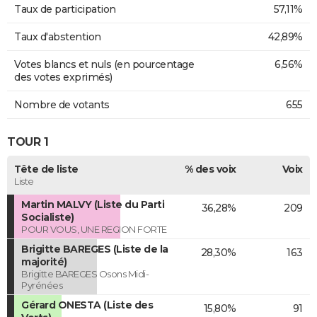
Taux de participation
57,11%
Taux d'abstention
42,89%
Votes blancs et nuls (en pourcentage
6,56%
des votes exprimés)
Nombre de votants
655
TOUR 1
Tête de liste
% des voix
Voix
Liste
Martin MALVY (Liste du Parti
36,28%
209
Socialiste)
POUR VOUS, UNE REGION FORTE
Brigitte BAREGES (Liste de la
28,30%
163
majorité)
Brigitte BAREGES Osons Midi-
Pyrénées
Gérard ONESTA (Liste des
15,80%
91