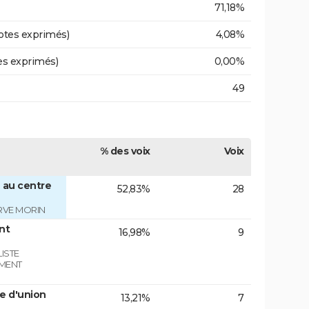
71,18%
otes exprimés)
4,08%
es exprimés)
0,00%
49
% des voix
Voix
 au centre
52,83%
28
RVE MORIN
nt
16,98%
9
ISTE
EMENT
e d'union
13,21%
7