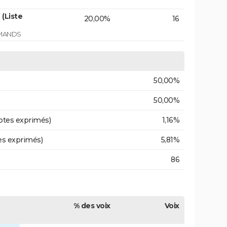
(Liste
20,00%
16
RMANDS
50,00%
50,00%
otes exprimés)
1,16%
es exprimés)
5,81%
86
% des voix
Voix