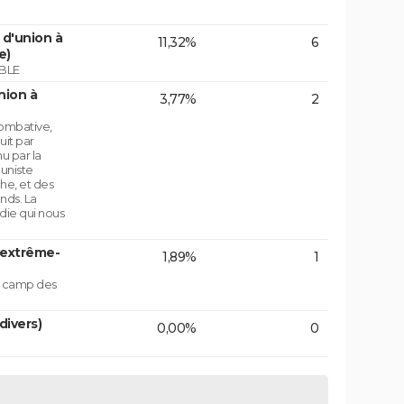
d'union à
11,32%
6
e)
BLE
nion à
3,77%
2
ombative,
uit par
u par la
uniste
che, et des
nds. La
die qui nous
'extrême-
1,89%
1
le camp des
divers)
0,00%
0