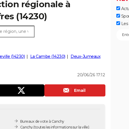
ction régionale à
Actu
fres (14230)
Spo
Les 
ville (14230)
La Cambe (14230)
Deux-Jumeaux
20/06/26 17:12
Email
Bureaux de vote à Canchy
Canchy
(toutes les informations sur la ville)