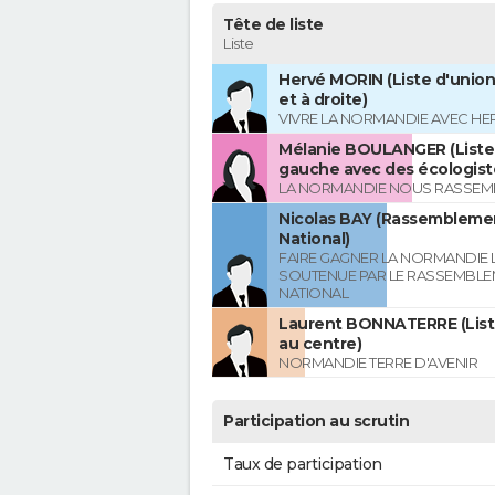
Tête de liste
Liste
Hervé MORIN (Liste d'union
et à droite)
VIVRE LA NORMANDIE AVEC HE
Mélanie BOULANGER (Liste 
gauche avec des écologist
LA NORMANDIE NOUS RASSEM
Nicolas BAY (Rassembleme
National)
FAIRE GAGNER LA NORMANDIE L
SOUTENUE PAR LE RASSEMBL
NATIONAL
Laurent BONNATERRE (List
au centre)
NORMANDIE TERRE D'AVENIR
Participation au scrutin
Taux de participation