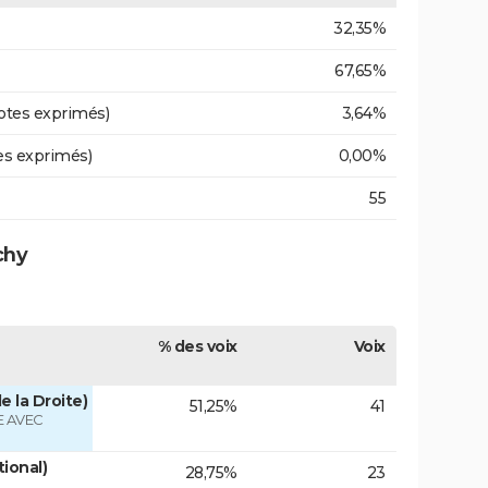
32,35%
67,65%
otes exprimés)
3,64%
es exprimés)
0,00%
55
chy
% des voix
Voix
e la Droite)
51,25%
41
 AVEC
tional)
28,75%
23