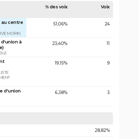
% des voix
Voix
 au centre
51,06%
24
RVE MORIN
d'union à
23,40%
11
e)
BLE
nt
19,15%
9
ISTE
EMENT
e d'union
6,38%
3
28,82%