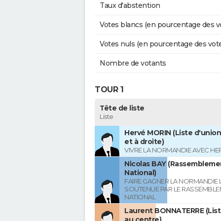
Taux d'abstention
Votes blancs (en pourcentage des v
Votes nuls (en pourcentage des vot
Nombre de votants
TOUR 1
Tête de liste
Liste
Hervé MORIN (Liste d'union
et à droite)
VIVRE LA NORMANDIE AVEC HE
Nicolas BAY (Rassembleme
National)
FAIRE GAGNER LA NORMANDIE L
SOUTENUE PAR LE RASSEMBL
NATIONAL
Laurent BONNATERRE (List
au centre)