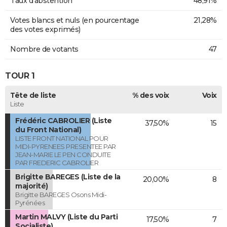
Taux d'abstention
48,91%
Votes blancs et nuls (en pourcentage
21,28%
des votes exprimés)
Nombre de votants
47
TOUR 1
Tête de liste
% des voix
Voix
Liste
Frédéric CABROLIER (Liste
37,50%
15
du Front National)
LISTE FRONT NATIONAL POUR
MIDI-PYRENEES PRESENTEE PAR
JEAN-MARIE LE PEN CONDUITE
PAR FREDERIC CABROLIER
Brigitte BAREGES (Liste de la
20,00%
8
majorité)
Brigitte BAREGES Osons Midi-
Pyrénées
Martin MALVY (Liste du Parti
17,50%
7
Socialiste)