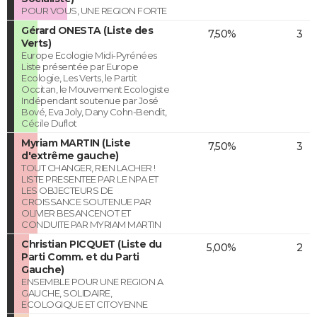
POUR VOUS, UNE REGION FORTE
Gérard ONESTA (Liste des
7,50%
3
Verts)
Europe Ecologie Midi-Pyrénées
Liste présentée par Europe
Ecologie, Les Verts, le Partit
Occitan, le Mouvement Ecologiste
Indépendant soutenue par José
Bové, Eva Joly, Dany Cohn-Bendit,
Cécile Duflot
Myriam MARTIN (Liste
7,50%
3
d'extrême gauche)
TOUT CHANGER, RIEN LACHER !
LISTE PRESENTEE PAR LE NPA ET
LES OBJECTEURS DE
CROISSANCE SOUTENUE PAR
OLIVIER BESANCENOT ET
CONDUITE PAR MYRIAM MARTIN
Christian PICQUET (Liste du
5,00%
2
Parti Comm. et du Parti
Gauche)
ENSEMBLE POUR UNE REGION A
GAUCHE, SOLIDAIRE,
ECOLOGIQUE ET CITOYENNE