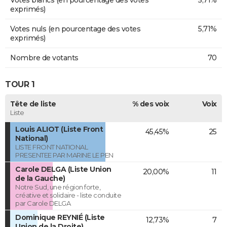
exprimés)
Votes nuls (en pourcentage des votes
5,71%
exprimés)
Nombre de votants
70
TOUR 1
Tête de liste
% des voix
Voix
Liste
Louis ALIOT (Liste Front
45,45%
25
National)
LISTE FRONT NATIONAL
PRESENTEE PAR MARINE LE PEN
Carole DELGA (Liste Union
20,00%
11
de la Gauche)
Notre Sud, une région forte,
créative et solidaire - liste conduite
par Carole DELGA
Dominique REYNIÉ (Liste
12,73%
7
Union de la Droite)