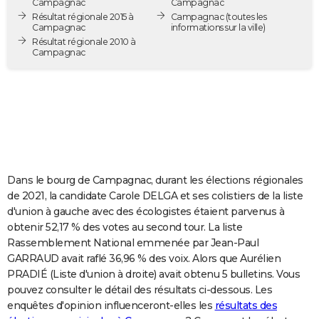
Campagnac
Campagnac
City break
Voyage de noces
Climat
Destinations
Voyage nature
Forum
+
Résultat régionale 2015 à
Campagnac
(toutes les
PHOTO
Campagnac
informations sur la ville)
Résultat régionale 2010 à
GUIDES D'ACHAT
Campagnac
BONS PLANS
CARTE DE VOEUX
Carte Bonne année
Carte Pâques
Carte de Noël
Carte Saint-Valentin
Carte d'anniversaire
DICTIONNAIRE
Biographies
Expressions
Dictionnaire
Citations
Proverbes
PROGRAMME TV
Dans le bourg de Campagnac, durant les élections régionales
COPAINS D'AVANT
de 2021, la candidate Carole DELGA et ses colistiers de la liste
d'union à gauche avec des écologistes étaient parvenus à
Se connecter
Collèges
Universités
Service militaire
S'inscrire
Lycées
Primaires
Entreprises
Avis de recherche
AVIS DE DÉCÈS
obtenir 52,17 % des votes au second tour. La liste
Rassemblement National emmenée par Jean-Paul
FORUM
GARRAUD avait raflé 36,96 % des voix. Alors que Aurélien
PRADIÉ (Liste d'union à droite) avait obtenu 5 bulletins. Vous
Lifestyle
Sport
Television
Cinema
Bricolage
Culture
Auto
Voyage
pouvez consulter le détail des résultats ci-dessous. Les
enquêtes d'opinion influenceront-elles les
résultats des