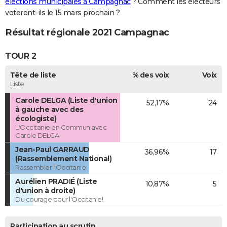
élections municipales à Campagnac
? Comment les électeurs
voteront-ils le 15 mars prochain ?
Résultat régionale 2021 Campagnac
TOUR 2
Tête de liste
% des voix
Voix
Liste
Carole DELGA (Liste d'union
52,17%
24
à gauche avec des
écologiste)
L'Occitanie en Commun avec
Carole DELGA
Jean-Paul GARRAUD
36,96%
17
(Rassemblement National)
Rassembler l'Occitanie
Aurélien PRADIÉ (Liste
10,87%
5
d'union à droite)
Du courage pour l'Occitanie!
Participation au scrutin