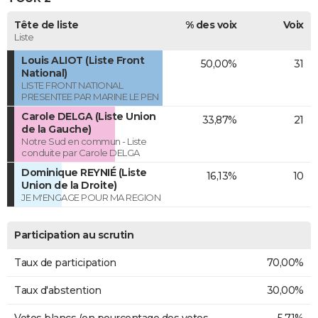
Tête de liste
% des voix
Voix
Liste
Louis ALIOT (Liste Front
50,00%
31
National)
LISTE FRONT NATIONAL
PRESENTEE PAR MARINE LE PEN
Carole DELGA (Liste Union
33,87%
21
de la Gauche)
Notre Sud en commun - Liste
conduite par Carole DELGA
Dominique REYNIÉ (Liste
16,13%
10
Union de la Droite)
JE M'ENGAGE POUR MA REGION
Participation au scrutin
Taux de participation
70,00%
Taux d'abstention
30,00%
Votes blancs (en pourcentage des votes
5,71%