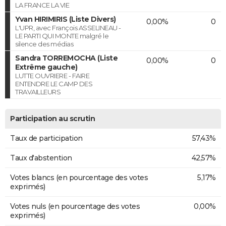
LA FRANCE LA VIE
Yvan HIRIMIRIS (Liste Divers)
0,00%
0
L'UPR, avec François ASSELINEAU -
LE PARTI QUI MONTE malgré le
silence des médias
Sandra TORREMOCHA (Liste
0,00%
0
Extrême gauche)
LUTTE OUVRIERE - FAIRE
ENTENDRE LE CAMP DES
TRAVAILLEURS
Participation au scrutin
Taux de participation
57,43%
Taux d'abstention
42,57%
Votes blancs (en pourcentage des votes
5,17%
exprimés)
Votes nuls (en pourcentage des votes
0,00%
exprimés)