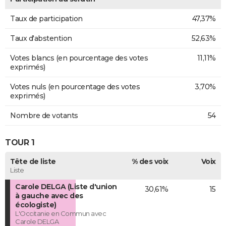
Taux de participation
47,37%
Taux d'abstention
52,63%
Votes blancs (en pourcentage des votes
11,11%
exprimés)
Votes nuls (en pourcentage des votes
3,70%
exprimés)
Nombre de votants
54
TOUR 1
Tête de liste
% des voix
Voix
Liste
Carole DELGA (Liste d'union
30,61%
15
à gauche avec des
écologiste)
L'Occitanie en Commun avec
Carole DELGA