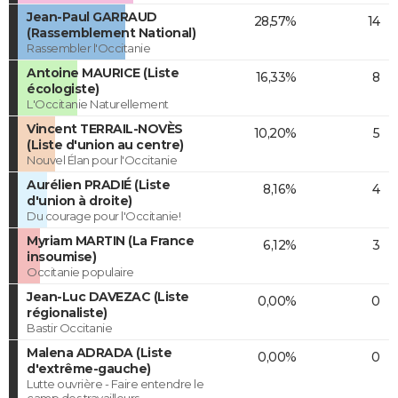
Jean-Paul GARRAUD
28,57%
14
(Rassemblement National)
Rassembler l'Occitanie
Antoine MAURICE (Liste
16,33%
8
écologiste)
L'Occitanie Naturellement
Vincent TERRAIL-NOVÈS
10,20%
5
(Liste d'union au centre)
Nouvel Élan pour l'Occitanie
Aurélien PRADIÉ (Liste
8,16%
4
d'union à droite)
Du courage pour l'Occitanie!
Myriam MARTIN (La France
6,12%
3
insoumise)
Occitanie populaire
Jean-Luc DAVEZAC (Liste
0,00%
0
régionaliste)
Bastir Occitanie
Malena ADRADA (Liste
0,00%
0
d'extrême-gauche)
Lutte ouvrière - Faire entendre le