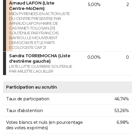
Arnaud LAFON (Liste
5,00%
2
Centre-MoDem)
MIDI-PYRENEES EN ACTION LISTE
DU CENTRE PRESENTEE PAR
ARNAUD LAFON MAIRE DE
CASTANET-TOLOSAN (31)
SOUTENUE PAR FRANCOIS
BAYROU, LE MOUVEMENT
DEMOCRATE ET LE PARTI
ECOLOGISTE CAP 21
Sandra TORREMOCHA (Liste
0,00%
0
d'extrême gauche)
LISTE LUTTE OUVRIERE SOUTENUE
PAR ARLETTE LAGUILLER
Participation au scrutin
Taux de participation
46,74%
Taux d'abstention
53,26%
Votes blancs et nuls (en pourcentage
6,98%
des votes exprimés)