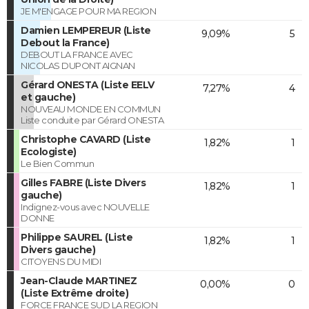
JE M'ENGAGE POUR MA REGION
Damien LEMPEREUR (Liste
9,09%
5
Debout la France)
DEBOUT LA FRANCE AVEC
NICOLAS DUPONT AIGNAN
Gérard ONESTA (Liste EELV
7,27%
4
et gauche)
NOUVEAU MONDE EN COMMUN
Liste conduite par Gérard ONESTA
Christophe CAVARD (Liste
1,82%
1
Ecologiste)
Le Bien Commun
Gilles FABRE (Liste Divers
1,82%
1
gauche)
Indignez-vous avec NOUVELLE
DONNE
Philippe SAUREL (Liste
1,82%
1
Divers gauche)
CITOYENS DU MIDI
Jean-Claude MARTINEZ
0,00%
0
(Liste Extrême droite)
FORCE FRANCE SUD LA REGION