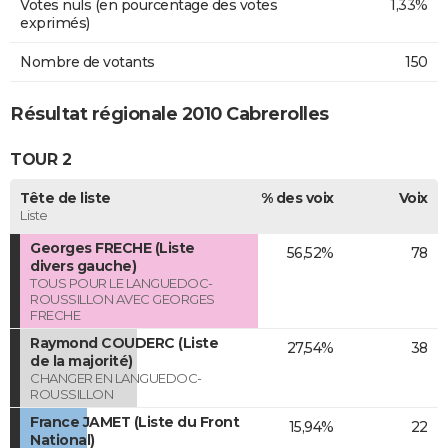
Votes nuls (en pourcentage des votes
1,33%
exprimés)
Nombre de votants
150
Résultat régionale 2010 Cabrerolles
TOUR 2
Tête de liste
% des voix
Voix
Liste
Georges FRECHE (Liste
56,52%
78
divers gauche)
TOUS POUR LE LANGUEDOC-
ROUSSILLON AVEC GEORGES
FRECHE
Raymond COUDERC (Liste
27,54%
38
de la majorité)
CHANGER EN LANGUEDOC-
ROUSSILLON
France JAMET (Liste du Front
15,94%
22
National)