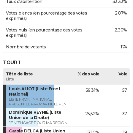
Taux d'abstention
33,33%
Votes blancs (en pourcentage des votes
2,87%
exprimés)
Votes nuls (en pourcentage des votes
2,30%
exprimés)
Nombre de votants
174
TOUR 1
Tête de liste
% des voix
Voix
Liste
Louis ALIOT (Liste Front
39,31%
57
National)
LISTE FRONT NATIONAL
PRESENTEE PAR MARINE LE PEN
Dominique REYNIÉ (Liste
25,52%
37
Union de la Droite)
JE M'ENGAGE POUR MA REGION
Carole DELGA (Liste Union
13,10%
19