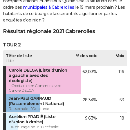
complets affichés ci-dessous. Quelle sera la situation dans le
cadre des
municipales à Cabrerolles
le 15 mars prochain ? Les
habitants de ce bourg se laisseront-ils aiguillonner par les
enquêtes d’opinion ?
Résultat régionale 2021 Cabrerolles
TOUR 2
Tête de liste
% des voix
Voix
Liste
Carole DELGA (Liste d'union
62,03%
116
à gauche avec des
écologiste)
L'Occitanie en Commun avec
Carole DELGA
Jean-Paul GARRAUD
28,34%
53
(Rassemblement National)
Rassembler l'Occitanie
Aurélien PRADIÉ (Liste
9,63%
18
d'union à droite)
Du courage pour l'Occitanie!