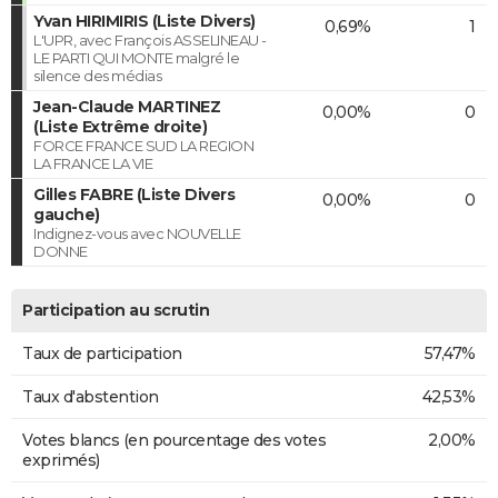
Yvan HIRIMIRIS (Liste Divers)
0,69%
1
L'UPR, avec François ASSELINEAU -
LE PARTI QUI MONTE malgré le
silence des médias
Jean-Claude MARTINEZ
0,00%
0
(Liste Extrême droite)
FORCE FRANCE SUD LA REGION
LA FRANCE LA VIE
Gilles FABRE (Liste Divers
0,00%
0
gauche)
Indignez-vous avec NOUVELLE
DONNE
Participation au scrutin
Taux de participation
57,47%
Taux d'abstention
42,53%
Votes blancs (en pourcentage des votes
2,00%
exprimés)