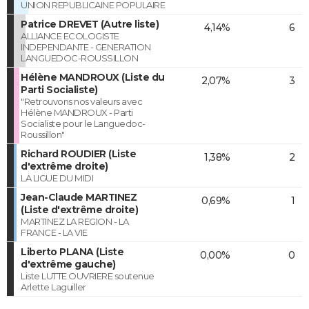
UNION REPUBLICAINE POPULAIRE
Patrice DREVET (Autre liste)
4,14%
6
ALLIANCE ECOLOGISTE
INDEPENDANTE - GENERATION
LANGUEDOC-ROUSSILLON
Hélène MANDROUX (Liste du
2,07%
3
Parti Socialiste)
"Retrouvons nos valeurs avec
Hélène MANDROUX - Parti
Socialiste pour le Languedoc-
Roussillon"
Richard ROUDIER (Liste
1,38%
2
d'extrême droite)
LA LIGUE DU MIDI
Jean-Claude MARTINEZ
0,69%
1
(Liste d'extrême droite)
MARTINEZ LA REGION - LA
FRANCE - LA VIE
Liberto PLANA (Liste
0,00%
0
d'extrême gauche)
Liste LUTTE OUVRIERE soutenue
Arlette Laguiller