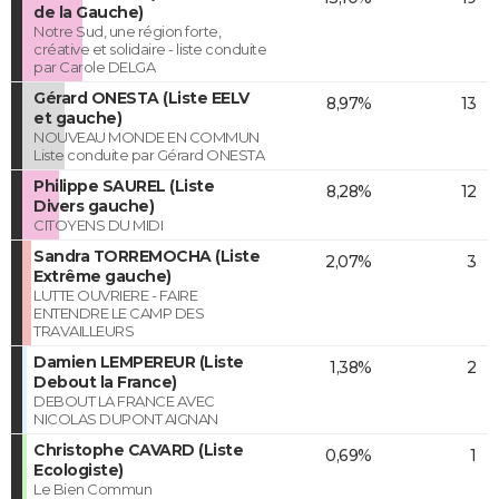
de la Gauche)
Notre Sud, une région forte,
créative et solidaire - liste conduite
par Carole DELGA
Gérard ONESTA (Liste EELV
8,97%
13
et gauche)
NOUVEAU MONDE EN COMMUN
Liste conduite par Gérard ONESTA
Philippe SAUREL (Liste
8,28%
12
Divers gauche)
CITOYENS DU MIDI
Sandra TORREMOCHA (Liste
2,07%
3
Extrême gauche)
LUTTE OUVRIERE - FAIRE
ENTENDRE LE CAMP DES
TRAVAILLEURS
Damien LEMPEREUR (Liste
1,38%
2
Debout la France)
DEBOUT LA FRANCE AVEC
NICOLAS DUPONT AIGNAN
Christophe CAVARD (Liste
0,69%
1
Ecologiste)
Le Bien Commun