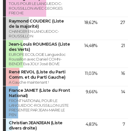
TOUS POUR LE LANGUEDOC-
ROUSSILLON AVEC GEORGES
FRECHE
Raymond COUDERC (Liste
18,62%
27
de la majorité)
CHANGER EN LANGUEDOC-
ROUSSILLON
Jean-Louis ROUMEGAS (Liste
14,48%
21
des Verts)
EUROPE ECOLOGIE Languedoc
Roussillon avec Daniel COHN-
BENDIT Eva JOLY José BOVE
René REVOL (Liste du Parti
11,03%
16
Comm. et du Parti Gauche)
A Gauche maintenant !
France JAMET (Liste du Front
9,66%
14
National)
FRONT NATIONAL POUR LE
LANGUEDOC-ROUSSILLON LISTE
PRESENTEE PAR JEAN-MARIE LE
PEN
Christian JEANJEAN (Liste
4,83%
7
divers droite)