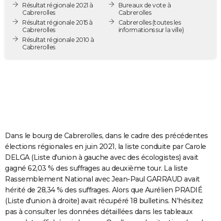
Résultat régionale 2021 à
Bureaux de vote à
City break
Voyage de noces
Climat
Destinations
Voyage nature
Forum
+
PHOTO
Cabrerolles
Cabrerolles
Résultat régionale 2015 à
Cabrerolles
(toutes les
Cabrerolles
informations sur la ville)
GUIDES D'ACHAT
Résultat régionale 2010 à
Cabrerolles
BONS PLANS
CARTE DE VOEUX
Carte Bonne année
Carte Pâques
Carte de Noël
Carte Saint-Valentin
Carte d'anniversaire
DICTIONNAIRE
Biographies
Expressions
Dictionnaire
Citations
Proverbes
PROGRAMME TV
COPAINS D'AVANT
Dans le bourg de Cabrerolles, dans le cadre des précédentes
élections régionales en juin 2021, la liste conduite par Carole
Se connecter
Collèges
Universités
Service militaire
S'inscrire
Lycées
Primaires
Entreprises
Avis de recherche
AVIS DE DÉCÈS
DELGA (Liste d'union à gauche avec des écologistes) avait
gagné 62,03 % des suffrages au deuxième tour. La liste
FORUM
Rassemblement National avec Jean-Paul GARRAUD avait
hérité de 28,34 % des suffrages. Alors que Aurélien PRADIÉ
Lifestyle
Sport
Television
Cinema
Bricolage
Culture
Auto
Voyage
(Liste d'union à droite) avait récupéré 18 bulletins. N'hésitez
pas à consulter les données détaillées dans les tableaux