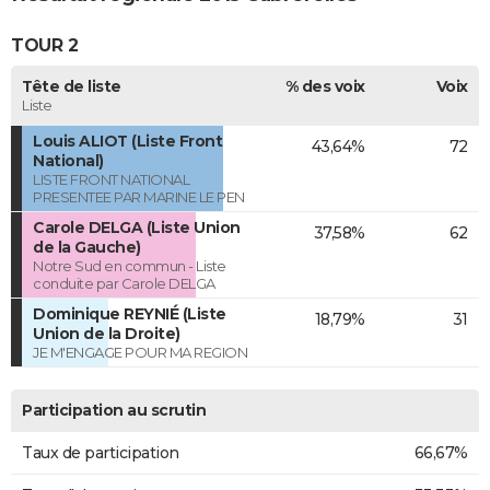
TOUR 2
Tête de liste
% des voix
Voix
Liste
Louis ALIOT (Liste Front
43,64%
72
National)
LISTE FRONT NATIONAL
PRESENTEE PAR MARINE LE PEN
Carole DELGA (Liste Union
37,58%
62
de la Gauche)
Notre Sud en commun - Liste
conduite par Carole DELGA
Dominique REYNIÉ (Liste
18,79%
31
Union de la Droite)
JE M'ENGAGE POUR MA REGION
Participation au scrutin
Taux de participation
66,67%