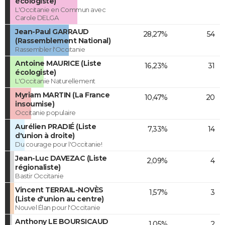
écologiste)
L'Occitanie en Commun avec
Carole DELGA
Jean-Paul GARRAUD
28,27%
54
(Rassemblement National)
Rassembler l'Occitanie
Antoine MAURICE (Liste
16,23%
31
écologiste)
L'Occitanie Naturellement
Myriam MARTIN (La France
10,47%
20
insoumise)
Occitanie populaire
Aurélien PRADIÉ (Liste
7,33%
14
d'union à droite)
Du courage pour l'Occitanie!
Jean-Luc DAVEZAC (Liste
2,09%
4
régionaliste)
Bastir Occitanie
Vincent TERRAIL-NOVÈS
1,57%
3
(Liste d'union au centre)
Nouvel Élan pour l'Occitanie
Anthony LE BOURSICAUD
1,05%
2