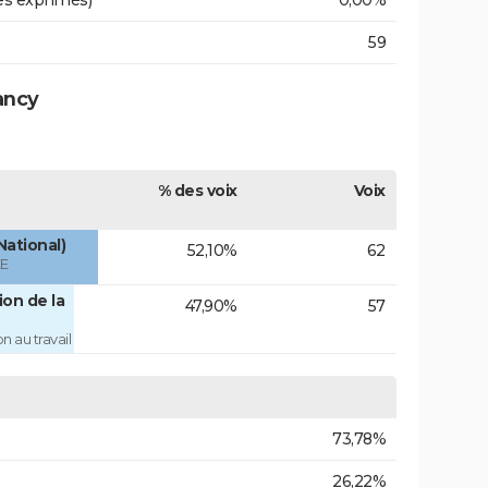
es exprimés)
0,00%
59
ancy
% des voix
Voix
National)
52,10%
62
ÉE
on de la
47,90%
57
 au travail
73,78%
26,22%