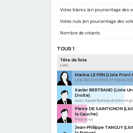
Votes blancs (en pourcentage des v
Votes nuls (en pourcentage des vot
Nombre de votants
TOUR 1
Tête de liste
Liste
Marine LE PEN (Liste Front 
UNE RÉGION FIÈRE ET ENRACIN
Xavier BERTRAND (Liste Uni
Droite)
Avec Xavier Bertrand notre région
Pierre DE SAINTIGNON (Lis
la Gauche)
Pour vous
Jean-Philippe TANGUY (Lis
la France)