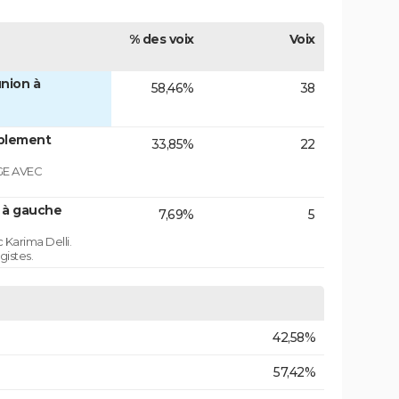
% des voix
Voix
nion à
58,46%
38
blement
33,85%
22
GE AVEC
n à gauche
7,69%
5
 Karima Delli.
gistes.
42,58%
57,42%