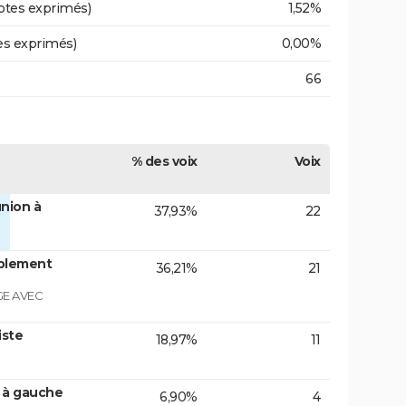
otes exprimés)
1,52%
es exprimés)
0,00%
66
% des voix
Voix
nion à
37,93%
22
blement
36,21%
21
GE AVEC
iste
18,97%
11
n à gauche
6,90%
4