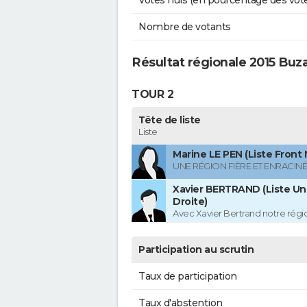
Votes nuls (en pourcentage des vot
Nombre de votants
Résultat régionale 2015 Buz
TOUR 2
Tête de liste
Liste
Marine LE PEN (Liste Front 
UNE RÉGION FIÈRE ET ENRACIN
Xavier BERTRAND (Liste Uni
Droite)
Avec Xavier Bertrand notre région
Participation au scrutin
Taux de participation
Taux d'abstention