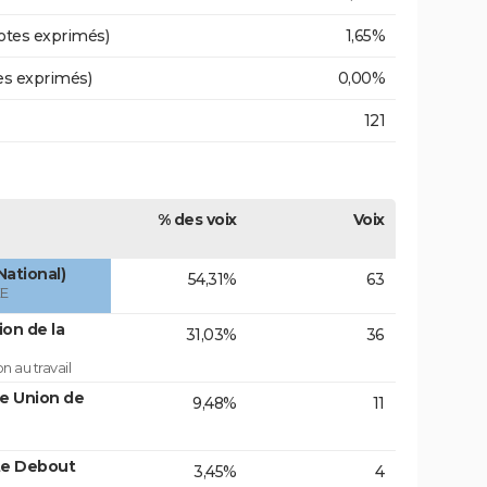
otes exprimés)
1,65%
es exprimés)
0,00%
121
% des voix
Voix
National)
54,31%
63
ÉE
on de la
31,03%
36
 au travail
te Union de
9,48%
11
te Debout
3,45%
4