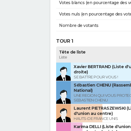
Votes blancs (en pourcentage des v
Votes nuls (en pourcentage des vot
Nombre de votants
TOUR 1
Tête de liste
Liste
Xavier BERTRAND (Liste d'u
droite)
SE BATTRE POUR VOUS !
Sébastien CHENU (Rassem
National)
UNE REGION QUI VOUS PROTE
SEBASTIEN CHENU
Laurent PIETRASZEWSKI (L
d'union au centre)
HAUTS-DE FRANCE UNIS
Karima DELLI (Liste d'unio