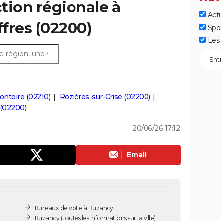
ction régionale à
Actu
ffres (02200)
Spo
Les 
ontoire (02210)
Rozières-sur-Crise (02200)
 (02200)
20/06/26 17:12
Email
Bureaux de vote à Buzancy
Buzancy
(toutes les informations sur la ville)