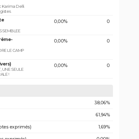
 Karima Delli.
gistes.
te
0,00%
0
ASSEMBLEE
trême-
0,00%
0
NDRE LE CAMP
vers)
0,00%
0
T, UNE SEULE
ALE !
38,06%
61,94%
otes exprimés)
1,69%