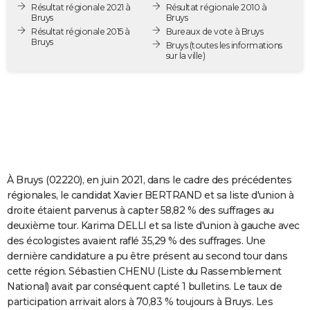
Résultat régionale 2021 à
Résultat régionale 2010 à
City break
Voyage de noces
Climat
Destinations
Voyage nature
Forum
+
PHOTO
Bruys
Bruys
Résultat régionale 2015 à
Bureaux de vote à Bruys
Bruys
GUIDES D'ACHAT
Bruys
(toutes les informations
sur la ville)
BONS PLANS
CARTE DE VOEUX
Carte Bonne année
Carte Pâques
Carte de Noël
Carte Saint-Valentin
Carte d'anniversaire
DICTIONNAIRE
Biographies
Expressions
Dictionnaire
Citations
Proverbes
PROGRAMME TV
À Bruys (02220), en juin 2021, dans le cadre des précédentes
COPAINS D'AVANT
régionales, le candidat Xavier BERTRAND et sa liste d'union à
droite étaient parvenus à capter 58,82 % des suffrages au
Se connecter
Collèges
Universités
Service militaire
S'inscrire
Lycées
Primaires
Entreprises
Avis de recherche
AVIS DE DÉCÈS
deuxième tour. Karima DELLI et sa liste d'union à gauche avec
des écologistes avaient raflé 35,29 % des suffrages. Une
FORUM
dernière candidature a pu être présent au second tour dans
Lifestyle
Sport
Television
Cinema
Bricolage
Culture
Auto
Voyage
cette région. Sébastien CHENU (Liste du Rassemblement
National) avait par conséquent capté 1 bulletins. Le taux de
participation arrivait alors à 70,83 % toujours à Bruys. Les