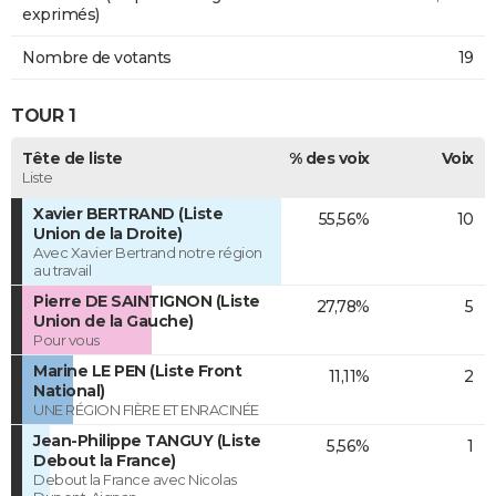
exprimés)
Nombre de votants
19
TOUR 1
Tête de liste
% des voix
Voix
Liste
Xavier BERTRAND (Liste
55,56%
10
Union de la Droite)
Avec Xavier Bertrand notre région
au travail
Pierre DE SAINTIGNON (Liste
27,78%
5
Union de la Gauche)
Pour vous
Marine LE PEN (Liste Front
11,11%
2
National)
UNE RÉGION FIÈRE ET ENRACINÉE
Jean-Philippe TANGUY (Liste
5,56%
1
Debout la France)
Debout la France avec Nicolas