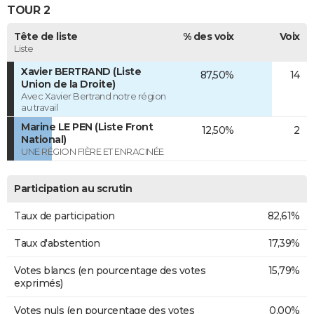
TOUR 2
Tête de liste
% des voix
Voix
Liste
Xavier BERTRAND (Liste
87,50%
14
Union de la Droite)
Avec Xavier Bertrand notre région
au travail
Marine LE PEN (Liste Front
12,50%
2
National)
UNE RÉGION FIÈRE ET ENRACINÉE
Participation au scrutin
Taux de participation
82,61%
Taux d'abstention
17,39%
Votes blancs (en pourcentage des votes
15,79%
exprimés)
Votes nuls (en pourcentage des votes
0,00%