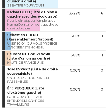
d'union à droite)
SE BATTRE POUR VOUS !
Karima DELLI (Liste d'union à
35,29%
6
gauche avec des écologiste)
Pour le climat, pour l'emploi avec
Karima Delli. Union de la gauche et
des écologistes.
Sébastien CHENU
5,88%
1
(Rassemblement National)
UNE REGION QUI VOUS PROTEGE
AVEC SEBASTIEN CHENU
Laurent PIETRASZEWSKI
5,88%
1
(Liste d'union au centre)
HAUTS-DE FRANCE UNIS
José EVRARD (Liste de droite
0,00%
0
souverainiste)
UNE REGION FIERE FORTE ET
RASSEMBLEE
Éric PECQUEUR (Liste
0,00%
0
d'extrême-gauche)
LUTTE OUVRIÈRE - FAIRE
ENTENDRE LE CAMP DES
TRAVAILLEURS