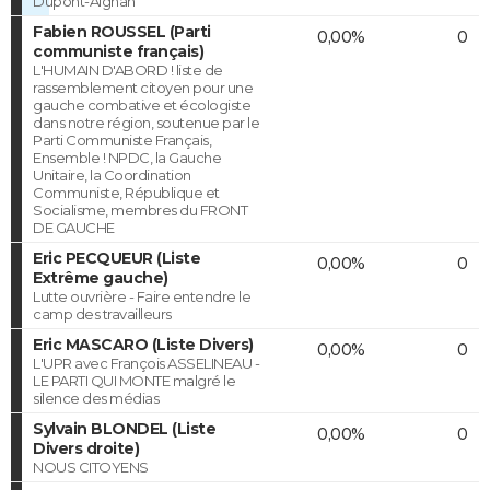
Dupont-Aignan
Fabien ROUSSEL (Parti
0,00%
0
communiste français)
L'HUMAIN D'ABORD ! liste de
rassemblement citoyen pour une
gauche combative et écologiste
dans notre région, soutenue par le
Parti Communiste Français,
Ensemble ! NPDC, la Gauche
Unitaire, la Coordination
Communiste, République et
Socialisme, membres du FRONT
DE GAUCHE
Eric PECQUEUR (Liste
0,00%
0
Extrême gauche)
Lutte ouvrière - Faire entendre le
camp des travailleurs
Eric MASCARO (Liste Divers)
0,00%
0
L'UPR avec François ASSELINEAU -
LE PARTI QUI MONTE malgré le
silence des médias
Sylvain BLONDEL (Liste
0,00%
0
Divers droite)
NOUS CITOYENS