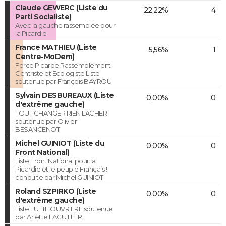
Claude GEWERC (Liste du
22,22%
4
Parti Socialiste)
Avec la gauche rassemblée pour
la Picardie
France MATHIEU (Liste
5,56%
1
Centre-MoDem)
Force Picarde Rassemblement
Centriste et Ecologiste Liste
soutenue par François BAYROU
Sylvain DESBUREAUX (Liste
0,00%
0
d'extrême gauche)
TOUT CHANGER RIEN LACHER
soutenue par Olivier
BESANCENOT
Michel GUINIOT (Liste du
0,00%
0
Front National)
Liste Front National pour la
Picardie et le peuple Français !
conduite par Michel GUINIOT
Roland SZPIRKO (Liste
0,00%
0
d'extrême gauche)
Liste LUTTE OUVRIERE soutenue
par Arlette LAGUILLER