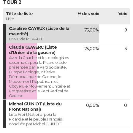
TOUR 2
Tête de liste
% des voix
Voix
Liste
Caroline CAYEUX (Liste de la
75,00%
9
majorité)
ENVIE de PICARDIE
Claude GEWERC (Liste
25,00%
3
d'Union de la gauche)
Avec la Gauche et les ecologistes
rassemblés pour la Picardie Liste
présentée par le Parti Socialiste,
Europe Ecologie, Initiative
Démocratique de Gauche, le
Mouvement Républicain et
Citoyen, le Mouvement Unitaire et
Progressiste et le Parti Radical de
Gauche.
Michel GUINIOT (Liste du
0,00%
0
Front National)
Liste Front National pour la
Picardie et le peuple Français !
conduite par Michel GUINIOT