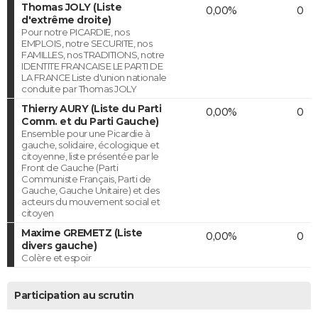
Thomas JOLY (Liste
0,00%
0
d'extrême droite)
Pour notre PICARDIE, nos
EMPLOIS, notre SECURITE, nos
FAMILLES, nos TRADITIONS, notre
IDENTITE FRANCAISE LE PARTI DE
LA FRANCE Liste d'union nationale
conduite par Thomas JOLY
Thierry AURY (Liste du Parti
0,00%
0
Comm. et du Parti Gauche)
Ensemble pour une Picardie à
gauche, solidaire, écologique et
citoyenne, liste présentée par le
Front de Gauche (Parti
Communiste Français, Parti de
Gauche, Gauche Unitaire) et des
acteurs du mouvement social et
citoyen
Maxime GREMETZ (Liste
0,00%
0
divers gauche)
Colère et espoir
Participation au scrutin