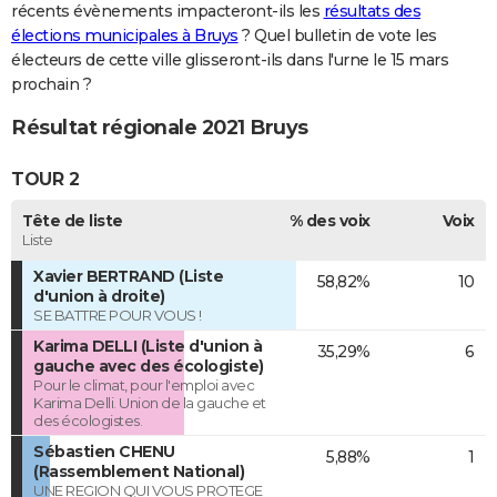
récents évènements impacteront-ils les
résultats des
élections municipales à Bruys
? Quel bulletin de vote les
électeurs de cette ville glisseront-ils dans l'urne le 15 mars
prochain ?
Résultat régionale 2021 Bruys
TOUR 2
Tête de liste
% des voix
Voix
Liste
Xavier BERTRAND (Liste
58,82%
10
d'union à droite)
SE BATTRE POUR VOUS !
Karima DELLI (Liste d'union à
35,29%
6
gauche avec des écologiste)
Pour le climat, pour l'emploi avec
Karima Delli. Union de la gauche et
des écologistes.
Sébastien CHENU
5,88%
1
(Rassemblement National)
UNE REGION QUI VOUS PROTEGE