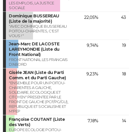
LES EMPLOIS, LA JUSTICE
SOCIALE
Dominique BUSSEREAU
22,05%
43
(Liste de la majorité)
"AVEC DOMINIQUE BUSSEREAU
POITOU-CHARENTES, C'EST
VOUS ! "
Jean-Marc DE LACOSTE
9,74%
19
LAREYMONDIE (Liste du
Front National)
FRONT NATIONAL LES FRANCAIS
D'ABORD
Gisèle JEAN (Liste du Parti
9,23%
18
Comm. et du Parti Gauche)
"ENSEMBLE POUR UN POITOU-
CHARENTES A GAUCHE,
SOLIDAIRE, ECOLOGIQUE ET
CITOYEN" PRESENTEE PAR LE
FRONT DE GAUCHE (PCF/PG/GU),
REPUBLIQUE ET SOCIALISME ET
M'PEP
Françoise COUTANT (Liste
7,18%
14
des Verts)
EUROPE ECOLOGIE POITOU-