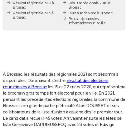
Résultat régionale 2021 à
Résultat régionale 2010 à
City break
Voyage de noces
Climat
Destinations
Voyage nature
Forum
+
PHOTO
Brossac
Brossac
Résultat régionale 2015 à
Bureaux de vote à Brossac
Brossac
GUIDES D'ACHAT
Brossac
(toutes les
informations sur la ville)
BONS PLANS
CARTE DE VOEUX
Carte Bonne année
Carte Pâques
Carte de Noël
Carte Saint-Valentin
Carte d'anniversaire
DICTIONNAIRE
Biographies
Expressions
Dictionnaire
Citations
Proverbes
PROGRAMME TV
À Brossac, les résultats des régionales 2021 sont désormais
COPAINS D'AVANT
disponibles. Dorénavant, c'est le
résultat des élections
municipales à Brossac
les 15 et 22 mars 2026, qui représentera
Se connecter
Collèges
Universités
Service militaire
S'inscrire
Lycées
Primaires
Entreprises
Avis de recherche
AVIS DE DÉCÈS
le prochain gros temps fort électoral pour la ville. En 2021,
pendant les précédentes élections régionales, la commune de
FORUM
Brossac a en grande partie plébiscité Alain ROUSSET et ses
Lifestyle
Sport
Television
Cinema
Bricolage
Culture
Auto
Voyage
collaborateurs de la liste d'union à gauche dès le premier tour.
Le candidat a recueilli 45 votes. Arrivaient ensuite les têtes de
liste Geneviève DARRIEUSSECQ avec 23 votes et Edwige