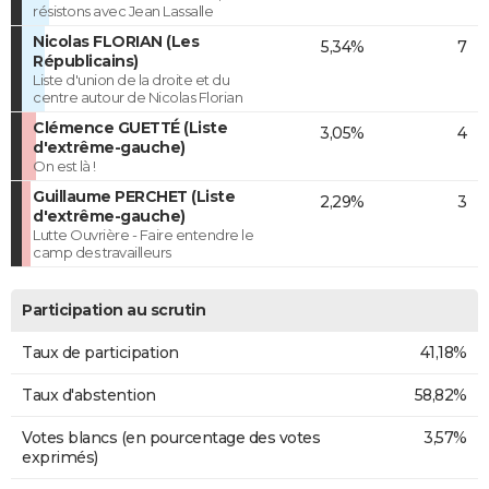
résistons avec Jean Lassalle
Nicolas FLORIAN (Les
5,34%
7
Républicains)
Liste d'union de la droite et du
centre autour de Nicolas Florian
Clémence GUETTÉ (Liste
3,05%
4
d'extrême-gauche)
On est là !
Guillaume PERCHET (Liste
2,29%
3
d'extrême-gauche)
Lutte Ouvrière - Faire entendre le
camp des travailleurs
Participation au scrutin
Taux de participation
41,18%
Taux d'abstention
58,82%
Votes blancs (en pourcentage des votes
3,57%
exprimés)