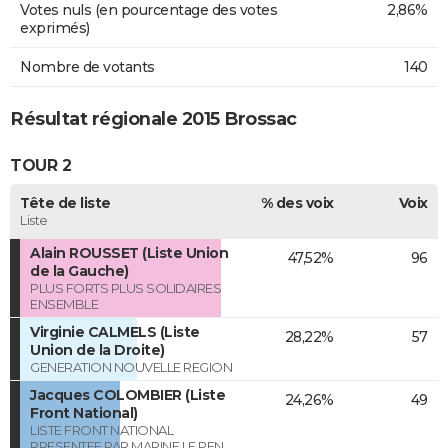
Votes nuls (en pourcentage des votes
2,86%
exprimés)
Nombre de votants
140
Résultat régionale 2015 Brossac
TOUR 2
Tête de liste
% des voix
Voix
Liste
Alain ROUSSET (Liste Union
47,52%
96
de la Gauche)
PLUS FORTS PLUS SOLIDAIRES
ENSEMBLE
Virginie CALMELS (Liste
28,22%
57
Union de la Droite)
GENERATION NOUVELLE REGION
Jacques COLOMBIER (Liste
24,26%
49
Front National)
LISTE FRONT NATIONAL
PRESENTEE PAR MARINE LE PEN