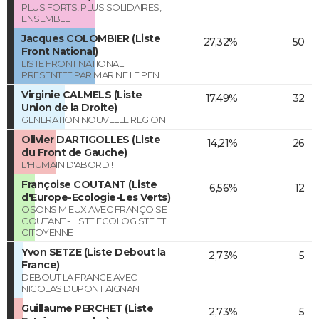
PLUS FORTS, PLUS SOLIDAIRES,
ENSEMBLE
Jacques COLOMBIER (Liste
27,32%
50
Front National)
LISTE FRONT NATIONAL
PRESENTEE PAR MARINE LE PEN
Virginie CALMELS (Liste
17,49%
32
Union de la Droite)
GENERATION NOUVELLE REGION
Olivier DARTIGOLLES (Liste
14,21%
26
du Front de Gauche)
L'HUMAIN D'ABORD !
Françoise COUTANT (Liste
6,56%
12
d'Europe-Ecologie-Les Verts)
OSONS MIEUX AVEC FRANÇOISE
COUTANT - LISTE ECOLOGISTE ET
CITOYENNE
Yvon SETZE (Liste Debout la
2,73%
5
France)
DEBOUT LA FRANCE AVEC
NICOLAS DUPONT AIGNAN
Guillaume PERCHET (Liste
2,73%
5