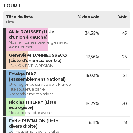
TOUR 1
Tête de liste
% des voix
Voix
Liste
Alain ROUSSET (Liste
34,35%
45
d'union à gauche)
Nos Territoires nos énergies avec
Alain Rousset
Geneviève DARRIEUSSECQ
17,56%
23
(Liste d'union au centre)
L'UNION FAIT LA REGION
Edwige DIAZ
16,03%
21
(Rassemblement National)
Une région au service de la France
liste soutenue par le
Rassemblement National
Nicolas THIERRY (Liste
15,27%
20
écologiste)
Nos terroirs notre avenir
Eddie PUYJALON (Liste
6,11%
8
divers droite)
Le mouvement de la ruralité,