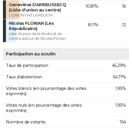
Geneviève DARRIEUSSECQ
10,81%
16
(Liste d'union au centre)
L'UNION FAIT LA REGION
Nicolas FLORIAN (Les
8,11%
12
Républicains)
Liste d'union de la droite et du
centre autour de Nicolas Florian
Participation au scrutin
Taux de participation
45,29%
Taux d'abstention
54,71%
Votes blancs (en pourcentage des votes
1,95%
exprimés)
Votes nuls (en pourcentage des votes
1,95%
exprimés)
Nombre de votants
154