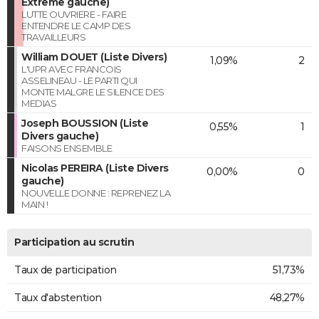
Extrême gauche)
LUTTE OUVRIERE - FAIRE
ENTENDRE LE CAMP DES
TRAVAILLEURS
William DOUET (Liste Divers)
1,09%
2
L'UPR AVEC FRANCOIS
ASSELINEAU - LE PARTI QUI
MONTE MALGRE LE SILENCE DES
MEDIAS
Joseph BOUSSION (Liste
0,55%
1
Divers gauche)
FAISONS ENSEMBLE
Nicolas PEREIRA (Liste Divers
0,00%
0
gauche)
NOUVELLE DONNE : REPRENEZ LA
MAIN !
Participation au scrutin
Taux de participation
51,73%
Taux d'abstention
48,27%