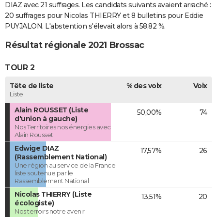
DIAZ avec 21 suffrages. Les candidats suivants avaient arraché :
20 suffrages pour Nicolas THIERRY et 8 bulletins pour Eddie
PUYJALON. L'abstention s'élevait alors à 58,82 %.
Résultat régionale 2021 Brossac
TOUR 2
Tête de liste
% des voix
Voix
Liste
Alain ROUSSET (Liste
50,00%
74
d'union à gauche)
Nos Territoires nos énergies avec
Alain Rousset
Edwige DIAZ
17,57%
26
(Rassemblement National)
Une région au service de la France
liste soutenue par le
Rassemblement National
Nicolas THIERRY (Liste
13,51%
20
écologiste)
Nos terroirs notre avenir