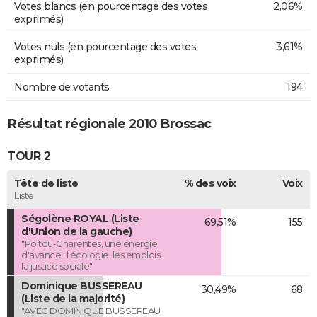
Votes blancs (en pourcentage des votes
2,06%
exprimés)
Votes nuls (en pourcentage des votes
3,61%
exprimés)
Nombre de votants
194
Résultat régionale 2010 Brossac
TOUR 2
Tête de liste
% des voix
Voix
Liste
Ségolène ROYAL (Liste
69,51%
155
d'Union de la gauche)
"Poitou-Charentes, une énergie
d'avance : l'écologie, les emplois,
la justice sociale"
Dominique BUSSEREAU
30,49%
68
(Liste de la majorité)
"AVEC DOMINIQUE BUSSEREAU