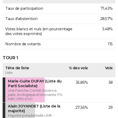
Taux de participation
71,43%
Taux d'abstention
28,57%
Votes blancs et nuls (en pourcentage
3,48%
des votes exprimés)
Nombre de votants
115
TOUR 1
Tête de liste
% des voix
Voix
Liste
Marie-Guite DUFAY (Liste du
35,85%
38
Parti Socialiste)
Une Franche-Comté d'avance,
juste, écologique et innovante. PS-
MRC-PRG-DVG
Alain JOYANDET (Liste de la
27,36%
29
majorité)
Majorité présidentielle UMP -