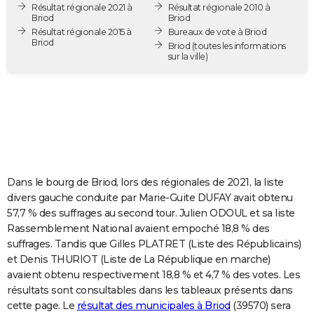
Résultat régionale 2021 à
Résultat régionale 2010 à
City break
Voyage de noces
Climat
Destinations
Voyage nature
Forum
+
PHOTO
Briod
Briod
Résultat régionale 2015 à
Bureaux de vote à Briod
Briod
GUIDES D'ACHAT
Briod
(toutes les informations
sur la ville)
BONS PLANS
CARTE DE VOEUX
Carte Bonne année
Carte Pâques
Carte de Noël
Carte Saint-Valentin
Carte d'anniversaire
DICTIONNAIRE
Biographies
Expressions
Dictionnaire
Citations
Proverbes
PROGRAMME TV
Dans le bourg de Briod, lors des régionales de 2021, la liste
COPAINS D'AVANT
divers gauche conduite par Marie-Guite DUFAY avait obtenu
57,7 % des suffrages au second tour. Julien ODOUL et sa liste
Se connecter
Collèges
Universités
Service militaire
S'inscrire
Lycées
Primaires
Entreprises
Avis de recherche
AVIS DE DÉCÈS
Rassemblement National avaient empoché 18,8 % des
suffrages. Tandis que Gilles PLATRET (Liste des Républicains)
FORUM
et Denis THURIOT (Liste de La République en marche)
Lifestyle
Sport
Television
Cinema
Bricolage
Culture
Auto
Voyage
avaient obtenu respectivement 18,8 % et 4,7 % des votes. Les
résultats sont consultables dans les tableaux présents dans
cette page. Le
résultat des municipales à Briod
(39570) sera