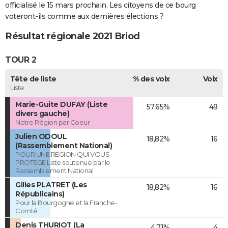
officialisé le 15 mars prochain. Les citoyens de ce bourg
voteront-ils comme aux dernières élections ?
Résultat régionale 2021 Briod
TOUR 2
Tête de liste
% des voix
Voix
Liste
Marie-Guite DUFAY (Liste
57,65%
49
divers gauche)
Notre Région par Coeur
Julien ODOUL
18,82%
16
(Rassemblement National)
POUR UNE REGION QUI VOUS
PROTEGE Liste soutenue par le
Rassemblement National
Gilles PLATRET (Les
18,82%
16
Républicains)
Pour la Bourgogne et la Franche-
Comté
Denis THURIOT (La
4,71%
4