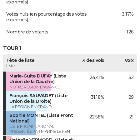
exprimés)
Votes nuls (en pourcentage des votes
3,17%
exprimés)
Nombre de votants
126
TOUR 1
Tête de liste
% des voix
Voix
Liste
Marie-Guite DUFAY (Liste
34,41%
32
Union de la Gauche)
NOTRE REGION D'AVANCE
François SAUVADET (Liste
31,18%
29
Union de la Droite)
LA REGION EN GRAND
Sophie MONTEL (Liste Front
22,58%
21
National)
LISTE FRONT NATIONAL
PRÉSENTÉE PAR MARINE LE PEN
Nathalie VERMOREL (Liste du