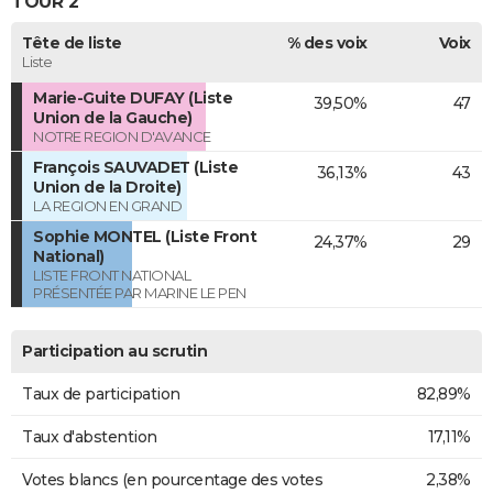
TOUR 2
Tête de liste
% des voix
Voix
Liste
Marie-Guite DUFAY (Liste
39,50%
47
Union de la Gauche)
NOTRE REGION D'AVANCE
François SAUVADET (Liste
36,13%
43
Union de la Droite)
LA REGION EN GRAND
Sophie MONTEL (Liste Front
24,37%
29
National)
LISTE FRONT NATIONAL
PRÉSENTÉE PAR MARINE LE PEN
Participation au scrutin
Taux de participation
82,89%
Taux d'abstention
17,11%
Votes blancs (en pourcentage des votes
2,38%