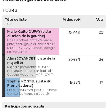
TOUR 2
Tête de liste
% des voix
Voix
Liste
Marie-Guite DUFAY (Liste
54,05%
60
d'Union de la gauche)
Une Franche-Comté d'avance,
juste, écologique et innovante PS-
MRC-PRG-DVG-Europe Ecologie-
Les Verts-RPS
Alain JOYANDET (Liste de la
30,63%
34
majorité)
Majorité présidentielle UMP -
Nouveau Centre - Parti radical -
Gauche Moderne - MPF - CPNT
Sophie MONTEL (Liste du
15,32%
17
Front National)
FRONT NATIONAL pour la Franche-
Comté, les Français d'abord !
Participation au scrutin