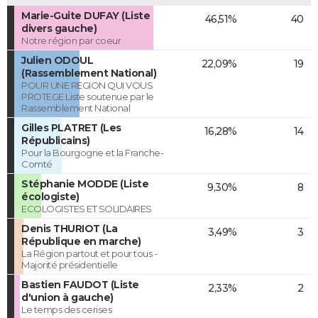
Marie-Guite DUFAY (Liste
46,51%
40
divers gauche)
Notre région par coeur
Julien ODOUL
22,09%
19
(Rassemblement National)
POUR UNE REGION QUI VOUS
PROTEGE Liste soutenue par le
Rassemblement National
Gilles PLATRET (Les
16,28%
14
Républicains)
Pour la Bourgogne et la Franche-
Comté
Stéphanie MODDE (Liste
9,30%
8
écologiste)
ECOLOGISTES ET SOLIDAIRES
Denis THURIOT (La
3,49%
3
République en marche)
La Région partout et pour tous -
Majorité présidentielle
Bastien FAUDOT (Liste
2,33%
2
d'union à gauche)
Le temps des cerises