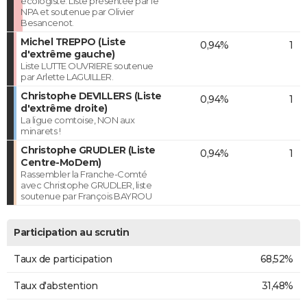
écologiste. Liste présentée par le
NPA et soutenue par Olivier
Besancenot.
Michel TREPPO (Liste
0,94%
1
d'extrême gauche)
Liste LUTTE OUVRIERE soutenue
par Arlette LAGUILLER.
Christophe DEVILLERS (Liste
0,94%
1
d'extrême droite)
La ligue comtoise, NON aux
minarets !
Christophe GRUDLER (Liste
0,94%
1
Centre-MoDem)
Rassembler la Franche-Comté
avec Christophe GRUDLER, liste
soutenue par François BAYROU
Participation au scrutin
Taux de participation
68,52%
Taux d'abstention
31,48%