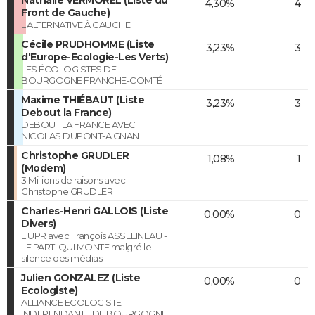
4,30%
4
Front de Gauche)
L'ALTERNATIVE À GAUCHE
Cécile PRUDHOMME (Liste
3,23%
3
d'Europe-Ecologie-Les Verts)
LES ÉCOLOGISTES DE
BOURGOGNE FRANCHE-COMTÉ
Maxime THIÉBAUT (Liste
3,23%
3
Debout la France)
DEBOUT LA FRANCE AVEC
NICOLAS DUPONT-AIGNAN
Christophe GRUDLER
1,08%
1
(Modem)
3 Millions de raisons avec
Christophe GRUDLER
Charles-Henri GALLOIS (Liste
0,00%
0
Divers)
L'UPR avec François ASSELINEAU -
LE PARTI QUI MONTE malgré le
silence des médias
Julien GONZALEZ (Liste
0,00%
0
Ecologiste)
ALLIANCE ECOLOGISTE
INDEPENDANTE DE BOURGOGNE