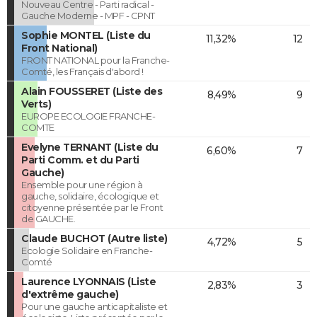
Nouveau Centre - Parti radical -
Gauche Moderne - MPF - CPNT
Sophie MONTEL (Liste du
11,32%
12
Front National)
FRONT NATIONAL pour la Franche-
Comté, les Français d'abord !
Alain FOUSSERET (Liste des
8,49%
9
Verts)
EUROPE ECOLOGIE FRANCHE-
COMTE
Evelyne TERNANT (Liste du
6,60%
7
Parti Comm. et du Parti
Gauche)
Ensemble pour une région à
gauche, solidaire, écologique et
citoyenne présentée par le Front
de GAUCHE.
Claude BUCHOT (Autre liste)
4,72%
5
Ecologie Solidaire en Franche-
Comté
Laurence LYONNAIS (Liste
2,83%
3
d'extrême gauche)
Pour une gauche anticapitaliste et