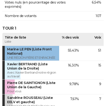
Votes nuls (en pourcentage des votes
6,54%
exprimés)
Nombre de votants
107
TOUR 1
Tête de liste
% des voix
Voix
Liste
Marine LE PEN (Liste Front
55,43%
51
National)
UNE RÉGION FIÈRE ET ENRACINÉE
Xavier BERTRAND (Liste
16,30%
15
Union de la Droite)
Avec Xavier Bertrand notre région
au travail
Pierre DE SAINTIGNON (Liste
9,78%
9
Union de la Gauche)
Pour vous
Sandrine ROUSSEAU (Liste
7,61%
7
EELV et gauche)
LE RASSEMBLEMENT ! Choisir une