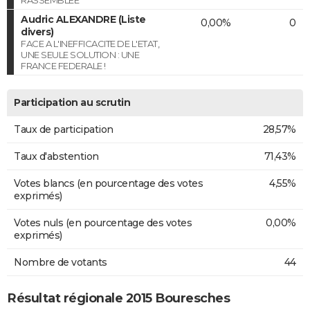
RASSEMBLEE
Audric ALEXANDRE (Liste
0,00%
0
divers)
FACE A L'INEFFICACITE DE L'ETAT,
UNE SEULE SOLUTION : UNE
FRANCE FEDERALE !
Participation au scrutin
Taux de participation
28,57%
Taux d'abstention
71,43%
Votes blancs (en pourcentage des votes
4,55%
exprimés)
Votes nuls (en pourcentage des votes
0,00%
exprimés)
Nombre de votants
44
Résultat régionale 2015 Bouresches