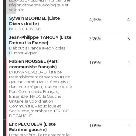
région citoyenne, écologique et
solidaire
Sylvain BLONDEL (Liste
4,35%
4
Divers droite)
NOUS CITOYENS
Jean-Philippe TANGUY (Liste
3,26%
3
Debout la France)
Debout la France avec Nicolas
Dupont-Aignan
Fabien ROUSSEL (Parti
1,09%
1
communiste français)
L'HUMAIN D'ABORD ! liste de
rassemblement citoyen pour une
gauche combative et écologiste
dans notre région, soutenue par le
Parti Communiste Français,
Ensemble ! NPDC, la Gauche
Unitaire, la Coordination
Communiste, République et
Socialisme, membres du FRONT
DE GAUCHE
Eric PECQUEUR (Liste
1,09%
1
Extrême gauche)
Lutte ouvrière - Faire entendre le