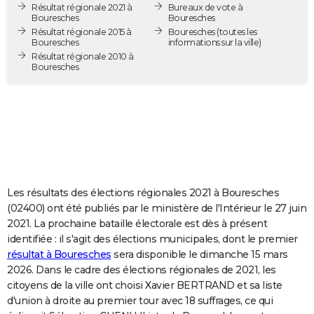
Résultat régionale 2021 à
Bureaux de vote à
City break
Voyage de noces
Climat
Destinations
Voyage nature
Forum
+
PHOTO
Bouresches
Bouresches
Résultat régionale 2015 à
Bouresches
(toutes les
Bouresches
informations sur la ville)
GUIDES D'ACHAT
Résultat régionale 2010 à
Bouresches
BONS PLANS
CARTE DE VOEUX
Carte Bonne année
Carte Pâques
Carte de Noël
Carte Saint-Valentin
Carte d'anniversaire
DICTIONNAIRE
Biographies
Expressions
Dictionnaire
Citations
Proverbes
PROGRAMME TV
COPAINS D'AVANT
Les résultats des élections régionales 2021 à Bouresches
(02400) ont été publiés par le ministère de l'Intérieur le 27 juin
Se connecter
Collèges
Universités
Service militaire
S'inscrire
Lycées
Primaires
Entreprises
Avis de recherche
AVIS DE DÉCÈS
2021. La prochaine bataille électorale est dès à présent
identifiée : il s'agit des élections municipales, dont le premier
FORUM
résultat à Bouresches
sera disponible le dimanche 15 mars
2026. Dans le cadre des élections régionales de 2021, les
Lifestyle
Sport
Television
Cinema
Bricolage
Culture
Auto
Voyage
citoyens de la ville ont choisi Xavier BERTRAND et sa liste
d'union à droite au premier tour avec 18 suffrages, ce qui