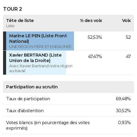
TOUR 2
Tête de liste
% des voix
Voix
Liste
Marine LE PEN (Liste Front
52,53%
52
National)
UNE RÉGION FIÈRE ET ENRACINÉE
Xavier BERTRAND (Liste
47,47%
47
Union de la Droite)
Avec Xavier Bertrand notre région
au travail
Participation au scrutin
Taux de participation
69,48%
Taux d'abstention
30,52%
Votes blancs (en pourcentage des votes
0,93%
exprimés)