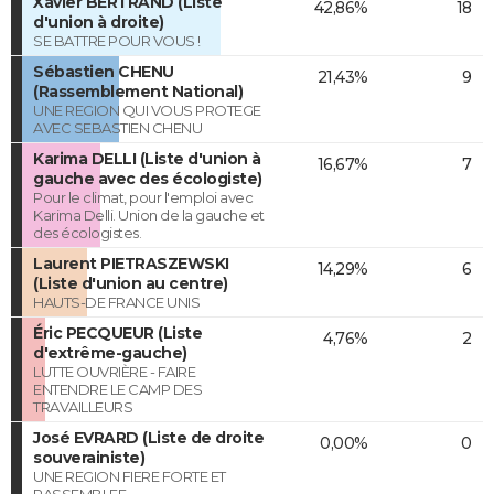
Xavier BERTRAND (Liste
42,86%
18
d'union à droite)
SE BATTRE POUR VOUS !
Sébastien CHENU
21,43%
9
(Rassemblement National)
UNE REGION QUI VOUS PROTEGE
AVEC SEBASTIEN CHENU
Karima DELLI (Liste d'union à
16,67%
7
gauche avec des écologiste)
Pour le climat, pour l'emploi avec
Karima Delli. Union de la gauche et
des écologistes.
Laurent PIETRASZEWSKI
14,29%
6
(Liste d'union au centre)
HAUTS-DE FRANCE UNIS
Éric PECQUEUR (Liste
4,76%
2
d'extrême-gauche)
LUTTE OUVRIÈRE - FAIRE
ENTENDRE LE CAMP DES
TRAVAILLEURS
José EVRARD (Liste de droite
0,00%
0
souverainiste)
UNE REGION FIERE FORTE ET