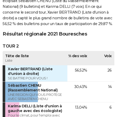
éclipsait Sébastien CHENU (Liste du Rassemblement
National) (9 bulletins) et Karima DELLI (7 voix). En ce qui
concerne le second tour, Xavier BERTRAND (Liste d'union à
droite) a capté le plus grand nombre de bulletins de vote avec
56,52 % des bulletins pour un taux de participation de 29,87 %.
Résultat régionale 2021 Bouresches
TOUR 2
Tête de liste
% des voix
Voix
Liste
Xavier BERTRAND (Liste
56,52%
26
d'union à droite)
SE BATTRE POUR VOUS !
Sébastien CHENU
30,43%
14
(Rassemblement National)
UNE REGION QUI VOUS PROTEGE
AVEC SEBASTIEN CHENU
Karima DELLI (Liste d'union à
13,04%
6
gauche avec des écologiste)
Pour le climat, pour l'emploi avec