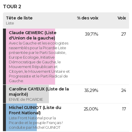
TOUR 2
Tête de liste
% des voix
Voix
Liste
Claude GEWERC (Liste
39,71%
27
d'Union de la gauche)
Avec la Gauche et les ecologistes
rassemblés pour la Picardie Liste
présentée par le Parti Socialiste,
Europe Ecologie, Initiative
Démocratique de Gauche, le
Mouvement Républicain et
Citoyen, le Mouvement Unitaire et
Progressiste et le Parti Radical de
Gauche.
Caroline CAYEUX (Liste de la
35,29%
24
majorité)
ENVIE de PICARDIE
Michel GUINIOT (Liste du
25,00%
17
Front National)
Liste Front National pour la
Picardie et le peuple Français !
conduite par Michel GUINIOT