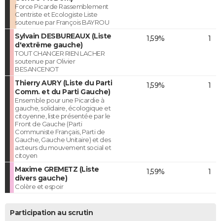
Force Picarde Rassemblement
Centriste et Ecologiste Liste
soutenue par François BAYROU
Sylvain DESBUREAUX (Liste
1,59%
1
d'extrême gauche)
TOUT CHANGER RIEN LACHER
soutenue par Olivier
BESANCENOT
Thierry AURY (Liste du Parti
1,59%
1
Comm. et du Parti Gauche)
Ensemble pour une Picardie à
gauche, solidaire, écologique et
citoyenne, liste présentée par le
Front de Gauche (Parti
Communiste Français, Parti de
Gauche, Gauche Unitaire) et des
acteurs du mouvement social et
citoyen
Maxime GREMETZ (Liste
1,59%
1
divers gauche)
Colère et espoir
Participation au scrutin