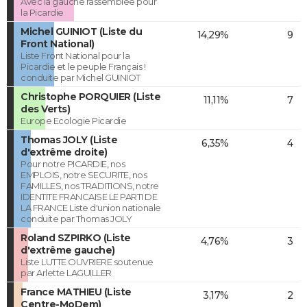
Avec la gauche rassemblée pour
la Picardie
Michel GUINIOT (Liste du
14,29%
9
Front National)
Liste Front National pour la
Picardie et le peuple Français !
conduite par Michel GUINIOT
Christophe PORQUIER (Liste
11,11%
7
des Verts)
Europe Ecologie Picardie
Thomas JOLY (Liste
6,35%
4
d'extrême droite)
Pour notre PICARDIE, nos
EMPLOIS, notre SECURITE, nos
FAMILLES, nos TRADITIONS, notre
IDENTITE FRANCAISE LE PARTI DE
LA FRANCE Liste d'union nationale
conduite par Thomas JOLY
Roland SZPIRKO (Liste
4,76%
3
d'extrême gauche)
Liste LUTTE OUVRIERE soutenue
par Arlette LAGUILLER
France MATHIEU (Liste
3,17%
2
Centre-MoDem)