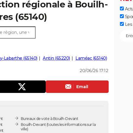
ction régionale à Bouilh-
Actu
fres (65140)
Spo
Les 
y-Labarthe (65140)
Antin (65220)
Laméac (65140)
20/06/26 17:12
Email
nt
Bureaux de vote à Bouilh-Devant
nt
Bouilh-Devant
(toutes les informations sur la
ville)
nt