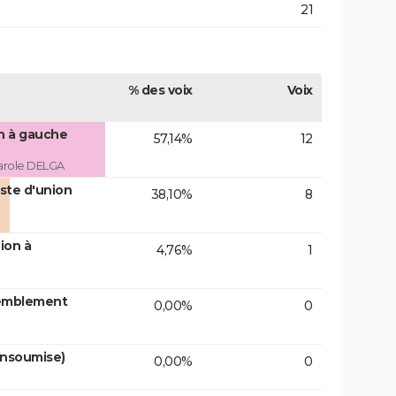
21
% des voix
Voix
on à gauche
57,14%
12
arole DELGA
ste d'union
38,10%
8
ion à
4,76%
1
emblement
0,00%
0
insoumise)
0,00%
0