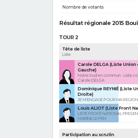
Nombre de votants
Résultat régionale 2015 Bou
TOUR 2
Tête de liste
Liste
Carole DELGA (Liste Union 
Gauche)
Notre Sud en commun - Liste co
Carole DELGA
Dominique REYNIÉ (Liste Un
Droite)
JE M'ENGAGE POUR MA REGION
Louis ALIOT (Liste Front Na
LISTE FRONT NATIONAL PRESEN
MARINE LE PEN
Participation au scrutin