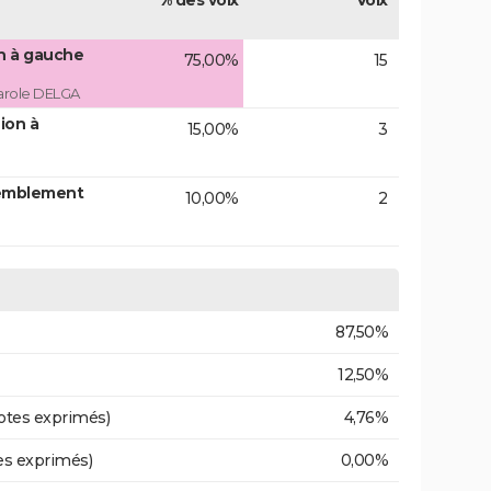
% des voix
Voix
on à gauche
75,00%
15
arole DELGA
ion à
15,00%
3
emblement
10,00%
2
87,50%
12,50%
otes exprimés)
4,76%
es exprimés)
0,00%