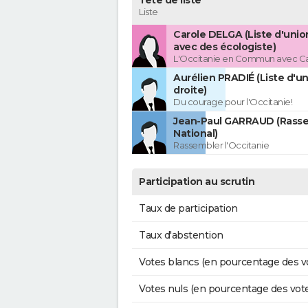
Tête de liste
Liste
Carole DELGA (Liste d'uni
avec des écologiste)
L'Occitanie en Commun avec C
Aurélien PRADIÉ (Liste d'un
droite)
Du courage pour l'Occitanie!
Jean-Paul GARRAUD (Rass
National)
Rassembler l'Occitanie
Participation au scrutin
Taux de participation
Taux d'abstention
Votes blancs (en pourcentage des v
Votes nuls (en pourcentage des vot