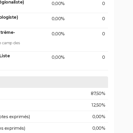
gionaliste)
0,00%
0
logiste)
0,00%
0
xtrême-
0,00%
0
le camp des
Liste
0,00%
0
87,50%
12,50%
otes exprimés)
0,00%
es exprimés)
0,00%