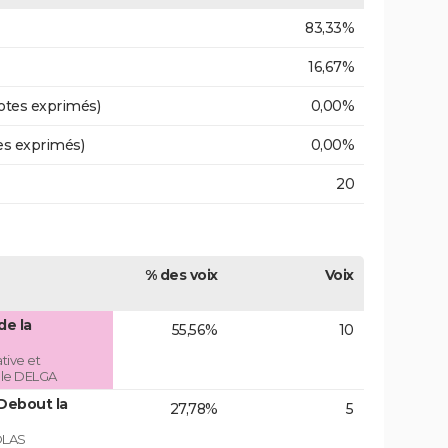
83,33%
16,67%
otes exprimés)
0,00%
es exprimés)
0,00%
20
% des voix
Voix
de la
55,56%
10
tive et
role DELGA
Debout la
27,78%
5
OLAS