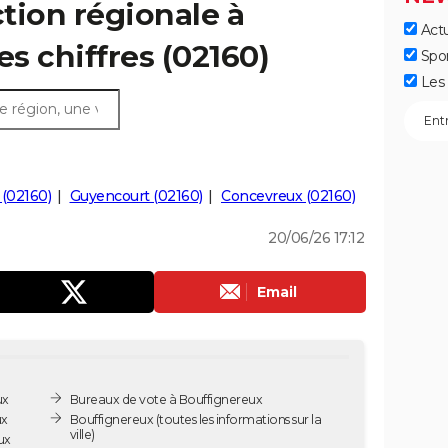
ction régionale à
Actu
es chiffres (02160)
Spo
Les 
(02160)
Guyencourt (02160)
Concevreux (02160)
20/06/26 17:12
Email
ux
Bureaux de vote à Bouffignereux
ux
Bouffignereux
(toutes les informations sur la
ville)
ux