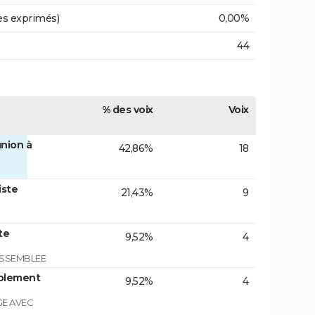
es exprimés)
0,00%
44
% des voix
Voix
nion à
42,86%
18
iste
21,43%
9
te
9,52%
4
ASSEMBLEE
blement
9,52%
4
GE AVEC