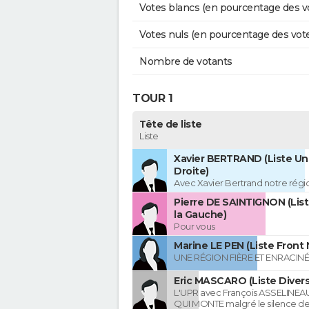
Votes blancs (en pourcentage des v
Votes nuls (en pourcentage des vot
Nombre de votants
TOUR 1
Tête de liste
Liste
Xavier BERTRAND (Liste Uni
Droite)
Avec Xavier Bertrand notre région
Pierre DE SAINTIGNON (Lis
la Gauche)
Pour vous
Marine LE PEN (Liste Front 
UNE RÉGION FIÈRE ET ENRACIN
Eric MASCARO (Liste Divers
L'UPR avec François ASSELINEAU
QUI MONTE malgré le silence d