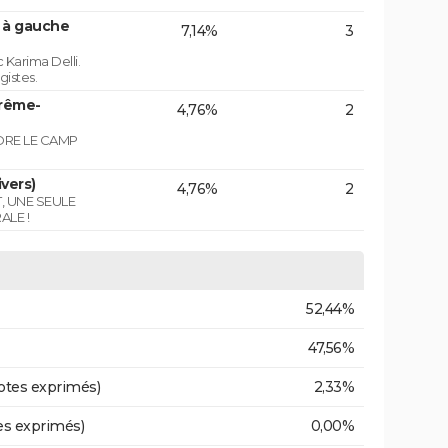
n à gauche
7,14%
3
 Karima Delli.
gistes.
trême-
4,76%
2
NDRE LE CAMP
vers)
4,76%
2
T, UNE SEULE
ALE !
52,44%
47,56%
otes exprimés)
2,33%
es exprimés)
0,00%