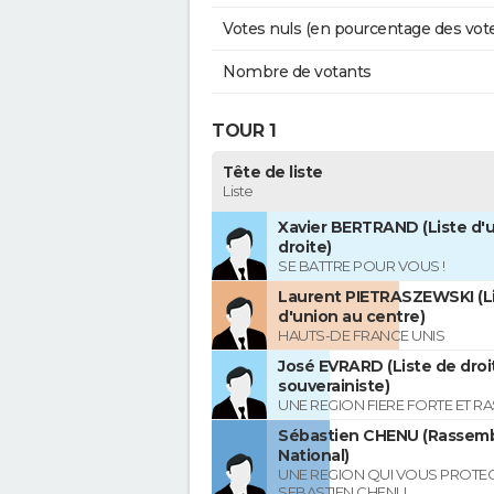
Votes nuls (en pourcentage des vot
Nombre de votants
TOUR 1
Tête de liste
Liste
Xavier BERTRAND (Liste d'u
droite)
SE BATTRE POUR VOUS !
Laurent PIETRASZEWSKI (L
d'union au centre)
HAUTS-DE FRANCE UNIS
José EVRARD (Liste de droi
souverainiste)
UNE REGION FIERE FORTE ET R
Sébastien CHENU (Rassem
National)
UNE REGION QUI VOUS PROTE
SEBASTIEN CHENU