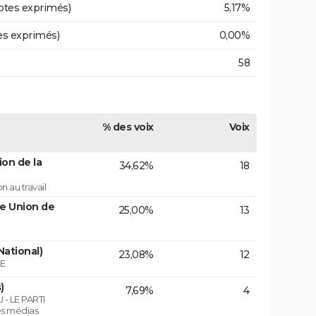
otes exprimés)
5,17%
es exprimés)
0,00%
58
% des voix
Voix
on de la
34,62%
18
 au travail
te Union de
25,00%
13
National)
23,08%
12
ÉE
)
7,69%
4
 - LE PARTI
es médias