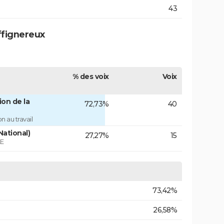
43
ffignereux
% des voix
Voix
on de la
72,73%
40
 au travail
National)
27,27%
15
ÉE
73,42%
26,58%