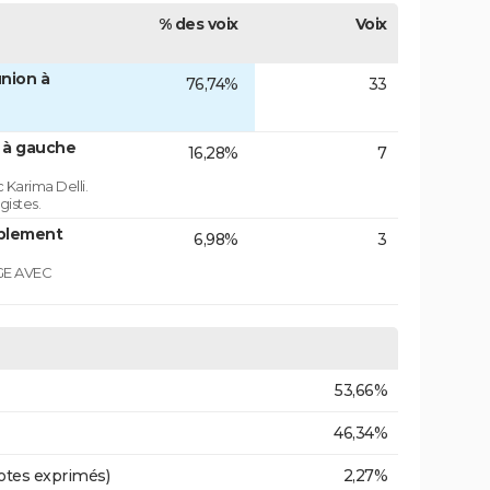
% des voix
Voix
nion à
76,74%
33
n à gauche
16,28%
7
 Karima Delli.
gistes.
blement
6,98%
3
GE AVEC
53,66%
46,34%
otes exprimés)
2,27%