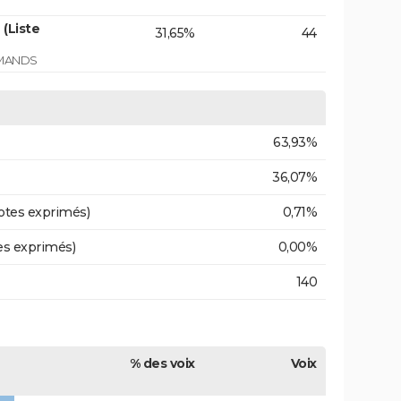
(Liste
31,65%
44
RMANDS
63,93%
36,07%
otes exprimés)
0,71%
es exprimés)
0,00%
140
% des voix
Voix