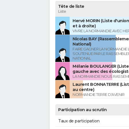
Tête de liste
Liste
Hervé MORIN (Liste d'union
et à droite)
VIVRE LA NORMANDIE AVEC HE
Nicolas BAY (Rassembleme
National)
FAIRE GAGNER LA NORMANDIE L
SOUTENUE PAR LE RASSEMBL
NATIONAL
Mélanie BOULANGER (Liste 
gauche avec des écologist
LA NORMANDIE NOUS RASSEM
Laurent BONNATERRE (List
au centre)
NORMANDIE TERRE D'AVENIR
Participation au scrutin
Taux de participation