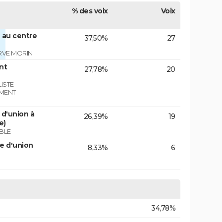
% des voix
Voix
 au centre
37,50%
27
RVE MORIN
nt
27,78%
20
ISTE
EMENT
d'union à
26,39%
19
e)
BLE
e d'union
8,33%
6
34,78%