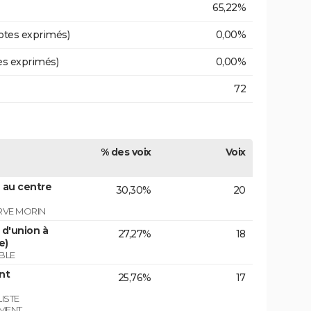
65,22%
otes exprimés)
0,00%
es exprimés)
0,00%
72
% des voix
Voix
 au centre
30,30%
20
RVE MORIN
d'union à
27,27%
18
e)
BLE
nt
25,76%
17
ISTE
EMENT