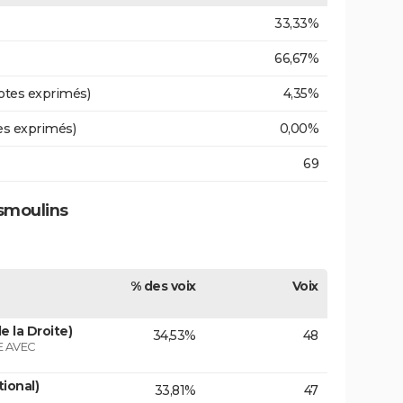
33,33%
66,67%
otes exprimés)
4,35%
es exprimés)
0,00%
69
smoulins
% des voix
Voix
e la Droite)
34,53%
48
 AVEC
tional)
33,81%
47