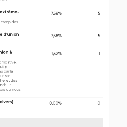
'extrême-
7,58%
5
le camp des
e d'union
7,58%
5
nion à
1,52%
1
ombative,
uit par
u par la
uniste
che, et des
nds. La
die qui nous
divers)
0,00%
0