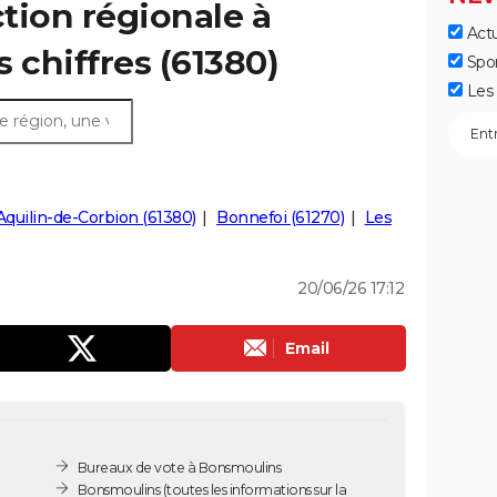
ction régionale à
Actu
 chiffres (61380)
Spo
Les 
Aquilin-de-Corbion (61380)
Bonnefoi (61270)
Les
20/06/26 17:12
Email
Bureaux de vote à Bonsmoulins
Bonsmoulins
(toutes les informations sur la