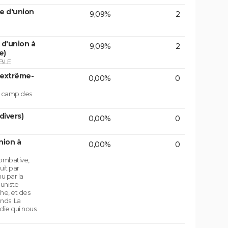
e d'union
9,09%
2
d'union à
9,09%
2
e)
BLE
'extrême-
0,00%
0
le camp des
divers)
0,00%
0
nion à
0,00%
0
ombative,
uit par
u par la
uniste
che, et des
nds. La
die qui nous