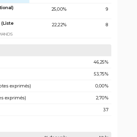
tional)
25,00%
9
(Liste
22,22%
8
RMANDS
46,25%
53,75%
otes exprimés)
0,00%
es exprimés)
2,70%
37