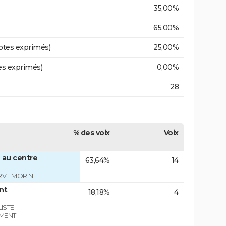
35,00%
65,00%
otes exprimés)
25,00%
es exprimés)
0,00%
28
% des voix
Voix
 au centre
63,64%
14
RVE MORIN
nt
18,18%
4
ISTE
EMENT