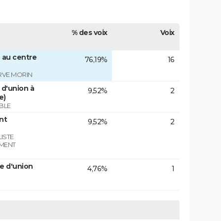
% des voix
Voix
 au centre
76,19%
16
RVE MORIN
d'union à
9,52%
2
e)
BLE
nt
9,52%
2
ISTE
EMENT
e d'union
4,76%
1