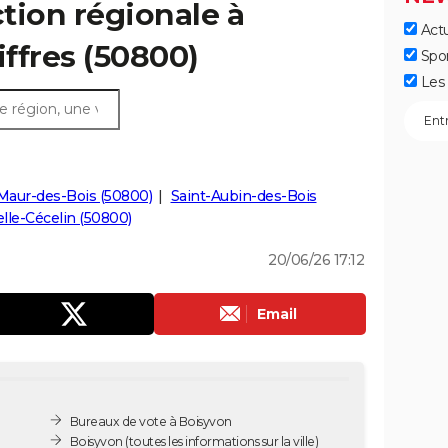
ction régionale à
Actu
iffres (50800)
Spo
Les 
Maur-des-Bois (50800)
Saint-Aubin-des-Bois
lle-Cécelin (50800)
20/06/26 17:12
Email
Bureaux de vote à Boisyvon
Boisyvon
(toutes les informations sur la ville)