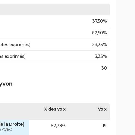
37,50%
62,50%
otes exprimés)
23,33%
es exprimés)
3,33%
30
syvon
% des voix
Voix
e la Droite)
52,78%
19
 AVEC