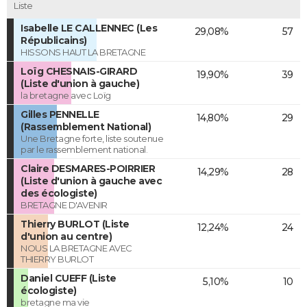
Liste
Isabelle LE CALLENNEC (Les
29,08%
57
Républicains)
HISSONS HAUT LA BRETAGNE
Loïg CHESNAIS-GIRARD
19,90%
39
(Liste d'union à gauche)
la bretagne avec Loïg
Gilles PENNELLE
14,80%
29
(Rassemblement National)
Une Bretagne forte, liste soutenue
par le rassemblement national.
Claire DESMARES-POIRRIER
14,29%
28
(Liste d'union à gauche avec
des écologiste)
BRETAGNE D'AVENIR
Thierry BURLOT (Liste
12,24%
24
d'union au centre)
NOUS LA BRETAGNE AVEC
THIERRY BURLOT
Daniel CUEFF (Liste
5,10%
10
écologiste)
bretagne ma vie