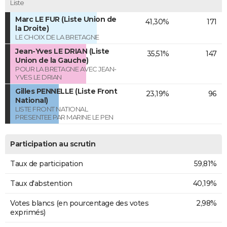
Liste
Marc LE FUR (Liste Union de
41,30%
171
la Droite)
LE CHOIX DE LA BRETAGNE
Jean-Yves LE DRIAN (Liste
35,51%
147
Union de la Gauche)
POUR LA BRETAGNE AVEC JEAN-
YVES LE DRIAN
Gilles PENNELLE (Liste Front
23,19%
96
National)
LISTE FRONT NATIONAL
PRESENTEE PAR MARINE LE PEN
Participation au scrutin
Taux de participation
59,81%
Taux d'abstention
40,19%
Votes blancs (en pourcentage des votes
2,98%
exprimés)