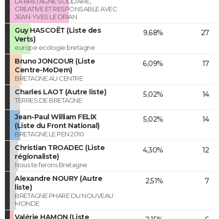
LA BRETAGNE SOLIDAIRE,
CREATIVE ET RESPONSABLE AVEC
JEAN-YVES LE DRIAN
Guy HASCOËT (Liste des
9,68%
27
Verts)
europe ecologie bretagne
Bruno JONCOUR (Liste
6,09%
17
Centre-MoDem)
BRETAGNE AU CENTRE
Charles LAOT (Autre liste)
5,02%
14
TERRES DE BRETAGNE
Jean-Paul William FELIX
5,02%
14
(Liste du Front National)
BRETAGNE LE PEN 2010
Christian TROADEC (Liste
4,30%
12
régionaliste)
Nous te ferons Bretagne
Alexandre NOURY (Autre
2,51%
7
liste)
BRETAGNE PHARE DU NOUVEAU
MONDE
Valérie HAMON (Liste