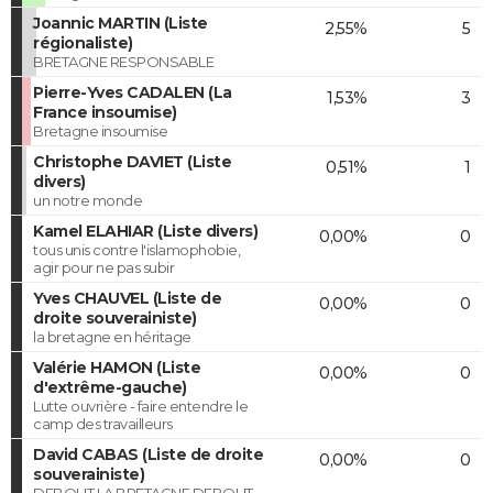
Joannic MARTIN (Liste
2,55%
5
régionaliste)
BRETAGNE RESPONSABLE
Pierre-Yves CADALEN (La
1,53%
3
France insoumise)
Bretagne insoumise
Christophe DAVIET (Liste
0,51%
1
divers)
un notre monde
Kamel ELAHIAR (Liste divers)
0,00%
0
tous unis contre l'islamophobie,
agir pour ne pas subir
Yves CHAUVEL (Liste de
0,00%
0
droite souverainiste)
la bretagne en héritage
Valérie HAMON (Liste
0,00%
0
d'extrême-gauche)
Lutte ouvrière - faire entendre le
camp des travailleurs
David CABAS (Liste de droite
0,00%
0
souverainiste)