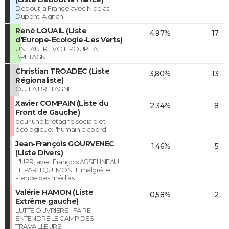
Debout la France avec Nicolas
Dupont-Aignan
René LOUAIL (Liste
4,97%
17
d'Europe-Ecologie-Les Verts)
UNE AUTRE VOIE POUR LA
BRETAGNE
Christian TROADEC (Liste
3,80%
13
Régionaliste)
OUI LA BRETAGNE
Xavier COMPAIN (Liste du
2,34%
8
Front de Gauche)
pour une bretagne sociale et
écologique: l'humain d'abord
Jean-François GOURVENEC
1,46%
5
(Liste Divers)
L'UPR, avec François ASSELINEAU
LE PARTI QUI MONTE malgré le
silence des médias
Valérie HAMON (Liste
0,58%
2
Extrême gauche)
LUTTE OUVRIERE - FAIRE
ENTENDRE LE CAMP DES
TRAVAILLEURS