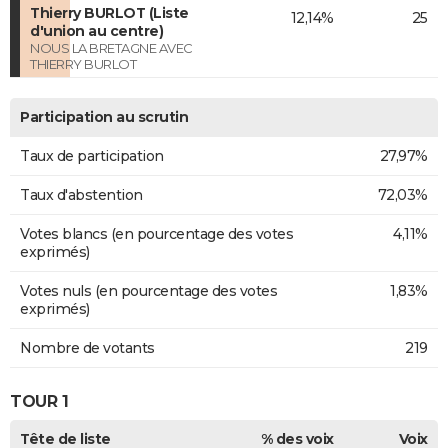
Thierry BURLOT (Liste
12,14%
25
d'union au centre)
NOUS LA BRETAGNE AVEC
THIERRY BURLOT
Participation au scrutin
Taux de participation
27,97%
Taux d'abstention
72,03%
Votes blancs (en pourcentage des votes
4,11%
exprimés)
Votes nuls (en pourcentage des votes
1,83%
exprimés)
Nombre de votants
219
TOUR 1
Tête de liste
% des voix
Voix