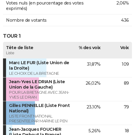
Votes nuls (en pourcentage des votes
2,06%
exprimés)
Nombre de votants
436
TOUR 1
Tête de liste
% des voix
Voix
Liste
Marc LE FUR (Liste Union de
31,87%
109
la Droite)
LE CHOIX DE LA BRETAGNE
Jean-Yves LE DRIAN (Liste
26,02%
89
Union de la Gauche)
POUR LA BRETAGNE AVEC JEAN-
YVES LE DRIAN
Gilles PENNELLE (Liste Front
23,10%
79
National)
LISTE FRONT NATIONAL
PRESENTEE PAR MARINE LE PEN
Jean-Jacques FOUCHER
5,26%
18
(Liste Debout la France)