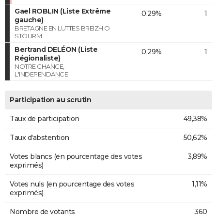
Gael ROBLIN (Liste Extrême
0,29%
1
gauche)
BRETAGNE EN LUTTES BREIZH O
STOURM
Bertrand DELÉON (Liste
0,29%
1
Régionaliste)
NOTRE CHANCE,
L'INDEPENDANCE
Participation au scrutin
Taux de participation
49,38%
Taux d'abstention
50,62%
Votes blancs (en pourcentage des votes
3,89%
exprimés)
Votes nuls (en pourcentage des votes
1,11%
exprimés)
Nombre de votants
360