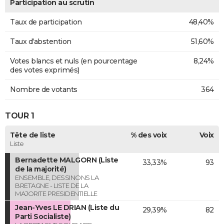
Participation au scrutin
Taux de participation
48,40%
Taux d'abstention
51,60%
Votes blancs et nuls (en pourcentage
8,24%
des votes exprimés)
Nombre de votants
364
TOUR 1
Tête de liste
% des voix
Voix
Liste
Bernadette MALGORN (Liste
33,33%
93
de la majorité)
ENSEMBLE, DESSINONS LA
BRETAGNE - LISTE DE LA
MAJORITE PRESIDENTIELLE
Jean-Yves LE DRIAN (Liste du
29,39%
82
Parti Socialiste)