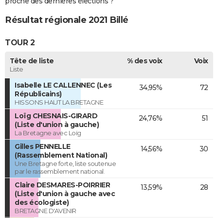
proche des dernières élections ?
Résultat régionale 2021 Billé
TOUR 2
Tête de liste
% des voix
Voix
Liste
Isabelle LE CALLENNEC (Les
34,95%
72
Républicains)
HISSONS HAUT LA BRETAGNE
Loïg CHESNAIS-GIRARD
24,76%
51
(Liste d'union à gauche)
La Bretagne avec Loïg
Gilles PENNELLE
14,56%
30
(Rassemblement National)
Une Bretagne forte, liste soutenue
par le rassemblement national.
Claire DESMARES-POIRRIER
13,59%
28
(Liste d'union à gauche avec
des écologiste)
BRETAGNE D'AVENIR