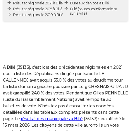
Résultat régionale 2021 à Billé
Bureaux de vote à Billé
City break
Voyage de noces
Climat
Destinations
Voyage nature
Forum
+
PHOTO
Résultat régionale 2015 à Billé
Billé
(toutes les informations
sur la ville)
Résultat régionale 2010 à Billé
GUIDES D'ACHAT
BONS PLANS
CARTE DE VOEUX
Carte Bonne année
Carte Pâques
Carte de Noël
Carte Saint-Valentin
Carte d'anniversaire
DICTIONNAIRE
Biographies
Expressions
Dictionnaire
Citations
Proverbes
PROGRAMME TV
À Billé (35133), c'est lors des précédentes régionales en 2021
que la liste des Républicains dirigée par Isabelle LE
COPAINS D'AVANT
CALLENNEC avait acquis 35,0 % des votes au deuxième tour.
La liste d'union à gauche poussée par Loïg CHESNAIS-GIRARD
Se connecter
Collèges
Universités
Service militaire
S'inscrire
Lycées
Primaires
Entreprises
Avis de recherche
AVIS DE DÉCÈS
avait grappillé 24,8 % des votes. Pendant que Gilles PENNELLE
(Liste du Rassemblement National) avait remporté 30
FORUM
bulletins de vote. N'hésitez pas à consulter les données
détaillées dans les tableaux complets présents dans cette
Lifestyle
Sport
Television
Cinema
Bricolage
Culture
Auto
Voyage
page. Le
résultat des municipales à Billé
(35133) sera affiché le
15 mars 2026. Les citoyens de cette ville auront-ils un vote