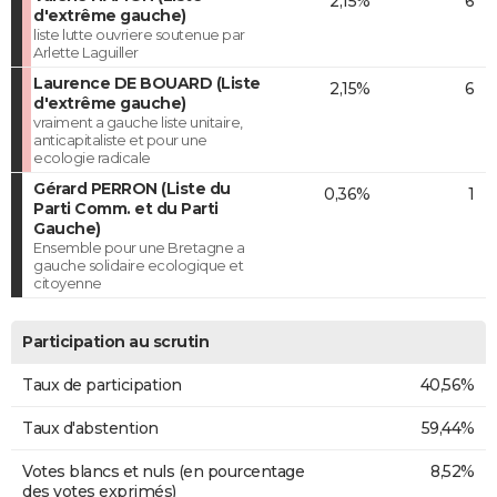
2,15%
6
d'extrême gauche)
liste lutte ouvriere soutenue par
Arlette Laguiller
Laurence DE BOUARD (Liste
2,15%
6
d'extrême gauche)
vraiment a gauche liste unitaire,
anticapitaliste et pour une
ecologie radicale
Gérard PERRON (Liste du
0,36%
1
Parti Comm. et du Parti
Gauche)
Ensemble pour une Bretagne a
gauche solidaire ecologique et
citoyenne
Participation au scrutin
Taux de participation
40,56%
Taux d'abstention
59,44%
Votes blancs et nuls (en pourcentage
8,52%
des votes exprimés)