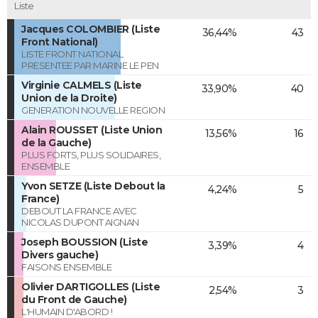
Liste
Jacques COLOMBIER (Liste
36,44%
43
Front National)
LISTE FRONT NATIONAL
PRESENTEE PAR MARINE LE PEN
Virginie CALMELS (Liste
33,90%
40
Union de la Droite)
GENERATION NOUVELLE REGION
Alain ROUSSET (Liste Union
13,56%
16
de la Gauche)
PLUS FORTS, PLUS SOLIDAIRES,
ENSEMBLE
Yvon SETZE (Liste Debout la
4,24%
5
France)
DEBOUT LA FRANCE AVEC
NICOLAS DUPONT AIGNAN
Joseph BOUSSION (Liste
3,39%
4
Divers gauche)
FAISONS ENSEMBLE
Olivier DARTIGOLLES (Liste
2,54%
3
du Front de Gauche)
L'HUMAIN D'ABORD !