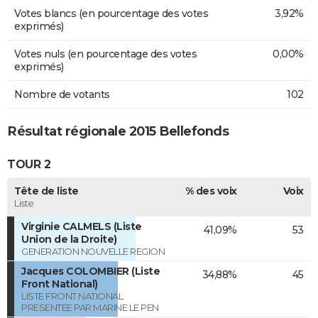
Votes blancs (en pourcentage des votes
3,92%
exprimés)
Votes nuls (en pourcentage des votes
0,00%
exprimés)
Nombre de votants
102
Résultat régionale 2015 Bellefonds
TOUR 2
Tête de liste
% des voix
Voix
Liste
Virginie CALMELS (Liste
41,09%
53
Union de la Droite)
GENERATION NOUVELLE REGION
Jacques COLOMBIER (Liste
34,88%
45
Front National)
LISTE FRONT NATIONAL
PRESENTEE PAR MARINE LE PEN