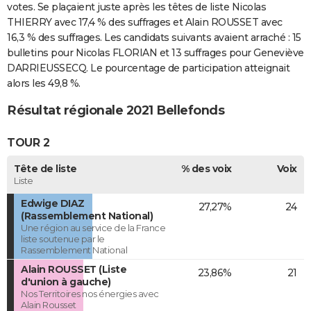
votes. Se plaçaient juste après les têtes de liste Nicolas
THIERRY avec 17,4 % des suffrages et Alain ROUSSET avec
16,3 % des suffrages. Les candidats suivants avaient arraché : 15
bulletins pour Nicolas FLORIAN et 13 suffrages pour Geneviève
DARRIEUSSECQ. Le pourcentage de participation atteignait
alors les 49,8 %.
Résultat régionale 2021 Bellefonds
TOUR 2
Tête de liste
% des voix
Voix
Liste
Edwige DIAZ
27,27%
24
(Rassemblement National)
Une région au service de la France
liste soutenue par le
Rassemblement National
Alain ROUSSET (Liste
23,86%
21
d'union à gauche)
Nos Territoires nos énergies avec
Alain Rousset