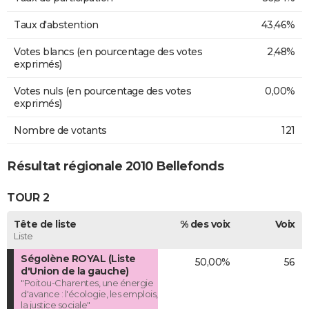
Taux d'abstention
43,46%
Votes blancs (en pourcentage des votes
2,48%
exprimés)
Votes nuls (en pourcentage des votes
0,00%
exprimés)
Nombre de votants
121
Résultat régionale 2010 Bellefonds
TOUR 2
Tête de liste
% des voix
Voix
Liste
Ségolène ROYAL (Liste
50,00%
56
d'Union de la gauche)
"Poitou-Charentes, une énergie
d'avance : l'écologie, les emplois,
la justice sociale"