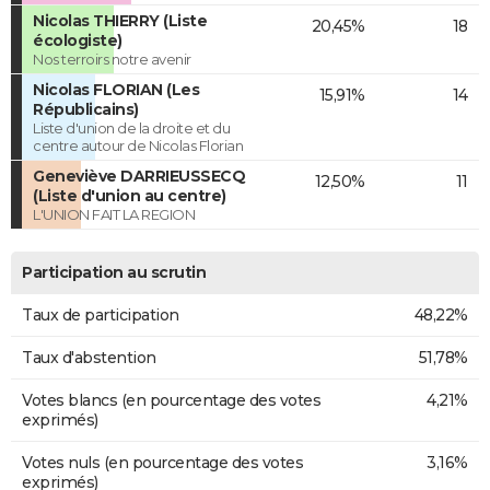
Nicolas THIERRY (Liste
20,45%
18
écologiste)
Nos terroirs notre avenir
Nicolas FLORIAN (Les
15,91%
14
Républicains)
Liste d'union de la droite et du
centre autour de Nicolas Florian
Geneviève DARRIEUSSECQ
12,50%
11
(Liste d'union au centre)
L'UNION FAIT LA REGION
Participation au scrutin
Taux de participation
48,22%
Taux d'abstention
51,78%
Votes blancs (en pourcentage des votes
4,21%
exprimés)
Votes nuls (en pourcentage des votes
3,16%
exprimés)