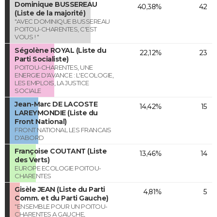
Dominique BUSSEREAU
40,38%
42
(Liste de la majorité)
"AVEC DOMINIQUE BUSSEREAU
POITOU-CHARENTES, C'EST
VOUS ! "
Ségolène ROYAL (Liste du
22,12%
23
Parti Socialiste)
POITOU-CHARENTES, UNE
ENERGIE D'AVANCE : L'ECOLOGIE,
LES EMPLOIS, LA JUSTICE
SOCIALE
Jean-Marc DE LACOSTE
14,42%
15
LAREYMONDIE (Liste du
Front National)
FRONT NATIONAL LES FRANCAIS
D'ABORD
Françoise COUTANT (Liste
13,46%
14
des Verts)
EUROPE ECOLOGIE POITOU-
CHARENTES
Gisèle JEAN (Liste du Parti
4,81%
5
Comm. et du Parti Gauche)
"ENSEMBLE POUR UN POITOU-
CHARENTES A GAUCHE,