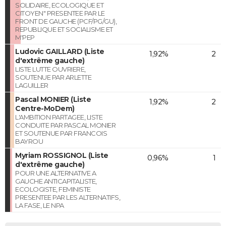
SOLIDAIRE, ECOLOGIQUE ET
CITOYEN" PRESENTEE PAR LE
FRONT DE GAUCHE (PCF/PG/GU),
REPUBLIQUE ET SOCIALISME ET
M'PEP
Ludovic GAILLARD (Liste
1,92%
2
d'extrême gauche)
LISTE LUTTE OUVRIERE,
SOUTENUE PAR ARLETTE
LAGUILLER
Pascal MONIER (Liste
1,92%
2
Centre-MoDem)
L'AMBITION PARTAGEE, LISTE
CONDUITE PAR PASCAL MONIER
ET SOUTENUE PAR FRANCOIS
BAYROU
Myriam ROSSIGNOL (Liste
0,96%
1
d'extrême gauche)
POUR UNE ALTERNATIVE A
GAUCHE ANTICAPITALISTE,
ECOLOGISTE, FEMINISTE
PRESENTEE PAR LES ALTERNATIFS,
LA FASE, LE NPA