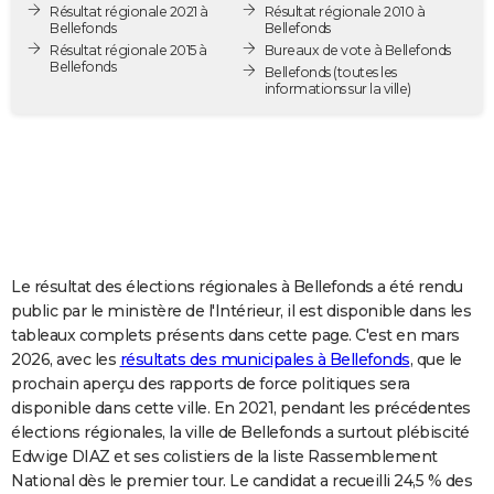
Résultat régionale 2021 à
Résultat régionale 2010 à
City break
Voyage de noces
Climat
Destinations
Voyage nature
Forum
+
PHOTO
Bellefonds
Bellefonds
Résultat régionale 2015 à
Bureaux de vote à Bellefonds
Bellefonds
GUIDES D'ACHAT
Bellefonds
(toutes les
informations sur la ville)
BONS PLANS
CARTE DE VOEUX
Carte Bonne année
Carte Pâques
Carte de Noël
Carte Saint-Valentin
Carte d'anniversaire
DICTIONNAIRE
Biographies
Expressions
Dictionnaire
Citations
Proverbes
PROGRAMME TV
Le résultat des élections régionales à Bellefonds a été rendu
COPAINS D'AVANT
public par le ministère de l'Intérieur, il est disponible dans les
tableaux complets présents dans cette page. C'est en mars
Se connecter
Collèges
Universités
Service militaire
S'inscrire
Lycées
Primaires
Entreprises
Avis de recherche
AVIS DE DÉCÈS
2026, avec les
résultats des municipales à Bellefonds
, que le
prochain aperçu des rapports de force politiques sera
FORUM
disponible dans cette ville. En 2021, pendant les précédentes
Lifestyle
Sport
Television
Cinema
Bricolage
Culture
Auto
Voyage
élections régionales, la ville de Bellefonds a surtout plébiscité
Edwige DIAZ et ses colistiers de la liste Rassemblement
National dès le premier tour. Le candidat a recueilli 24,5 % des