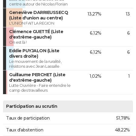
centre autour de Nicolas Florian
Geneviève DARRIEUSSECQ
13,27%
13
(Liste d'union au centre)
L'UNION FAIT LA REGION
Clémence GUETTÉ (Liste
6,12%
6
d'extrême-gauche)
On est là !
Eddie PUYJALON (Liste
6,12%
6
divers droite)
Le mouvement de la ruralité,
résistons avec Jean Lassalle
Guillaume PERCHET (Liste
1,02%
1
d'extrême-gauche)
Lutte Ouvrière - Faire entendre le
camp des travailleurs
Participation au scrutin
Taux de participation
51,78%
Taux d'abstention
48,22%