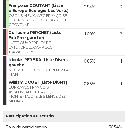
Françoise COUTANT (Liste
2,54%
3
d'Europe-Ecologie-Les Verts)
OSONS MIEUX AVEC FRANÇOISE
COUTANT - LISTE ECOLOGISTE ET
CITOYENNE
Guillaume PERCHET (Liste
1,69%
2
Extrême gauche)
LUTTE OUVRIERE - FAIRE
ENTENDRE LE CAMP DES
TRAVAILLEURS
Nicolas PEREIRA (Liste Divers
0,85%
1
gauche)
NOUVELLE DONNE : REPRENEZ LA
MAIN !
William DOUET (Liste Divers)
0,85%
1
L'UPR AVEC FRANCOIS
ASSELINEAU - LE PARTI QUI
MONTE MALGRE LE SILENCE DES
MEDIAS
Participation au scrutin
Taux de participation
56,54%