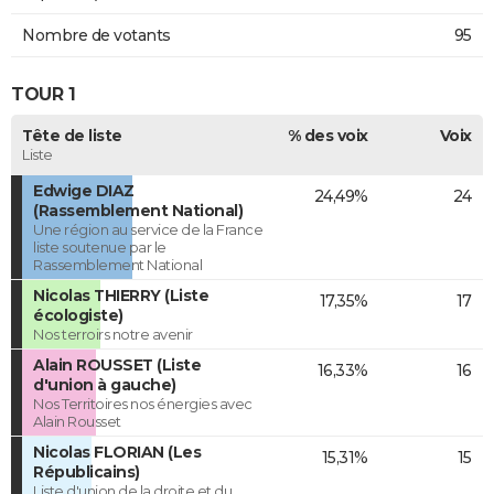
Nombre de votants
95
TOUR 1
Tête de liste
% des voix
Voix
Liste
Edwige DIAZ
24,49%
24
(Rassemblement National)
Une région au service de la France
liste soutenue par le
Rassemblement National
Nicolas THIERRY (Liste
17,35%
17
écologiste)
Nos terroirs notre avenir
Alain ROUSSET (Liste
16,33%
16
d'union à gauche)
Nos Territoires nos énergies avec
Alain Rousset
Nicolas FLORIAN (Les
15,31%
15
Républicains)
Liste d'union de la droite et du