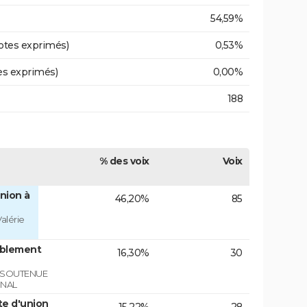
54,59%
otes exprimés)
0,53%
es exprimés)
0,00%
188
% des voix
Voix
nion à
46,20%
85
alérie
mblement
16,30%
30
E SOUTENUE
ONAL
te d'union