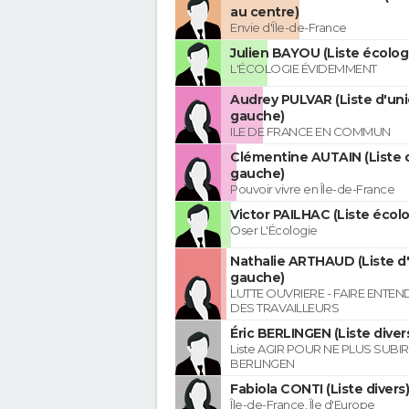
au centre)
Envie d'Île-de-France
Julien BAYOU (Liste écolog
L'ÉCOLOGIE ÉVIDEMMENT
Audrey PULVAR (Liste d'uni
gauche)
ILE DE FRANCE EN COMMUN
Clémentine AUTAIN (Liste 
gauche)
Pouvoir vivre en Île-de-France
Victor PAILHAC (Liste écolo
Oser L'Écologie
Nathalie ARTHAUD (Liste d
gauche)
LUTTE OUVRIERE - FAIRE ENTE
DES TRAVAILLEURS
Éric BERLINGEN (Liste diver
Liste AGIR POUR NE PLUS SUBIR 
BERLINGEN
Fabiola CONTI (Liste divers)
Île-de-France, Île d'Europe