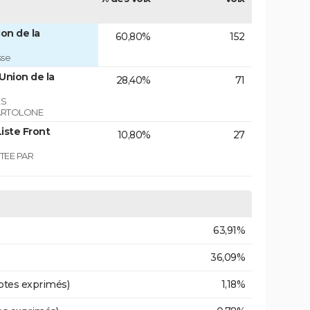
on de la
60,80%
152
sse
Union de la
28,40%
71
ES
ARTOLONE
iste Front
10,80%
27
TEE PAR
63,91%
36,09%
otes exprimés)
1,18%