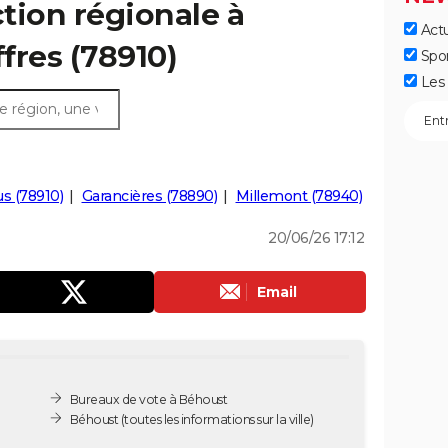
ction régionale à
Actu
ffres (78910)
Spo
Les 
s (78910)
Garancières (78890)
Millemont (78940)
20/06/26 17:12
Email
Bureaux de vote à Béhoust
Béhoust
(toutes les informations sur la ville)