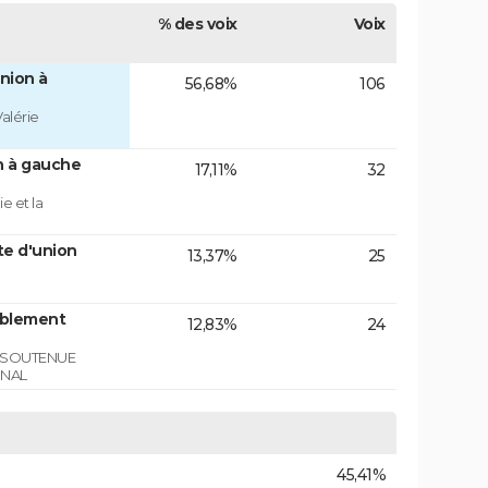
% des voix
Voix
nion à
56,68%
106
alérie
n à gauche
17,11%
32
e et la
te d'union
13,37%
25
mblement
12,83%
24
E SOUTENUE
ONAL
45,41%