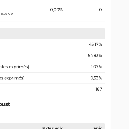
0,00%
0
iste de
45,17%
54,83%
otes exprimés)
1,07%
es exprimés)
0,53%
187
oust
% des voix
Voix