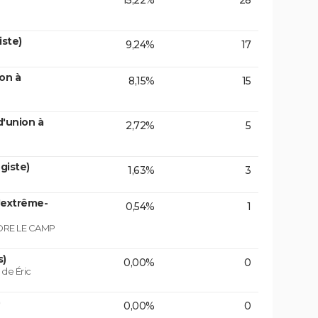
15,22%
28
iste)
9,24%
17
on à
8,15%
15
d'union à
2,72%
5
giste)
1,63%
3
'extrême-
0,54%
1
NDRE LE CAMP
s)
0,00%
0
de Éric
0,00%
0