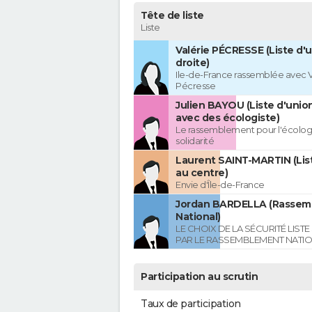
Tête de liste
Liste
Valérie PÉCRESSE (Liste d'u
droite)
Ile-de-France rassemblée avec V
Pécresse
Julien BAYOU (Liste d'unio
avec des écologiste)
Le rassemblement pour l'écologi
solidarité
Laurent SAINT-MARTIN (Lis
au centre)
Envie d'Île-de-France
Jordan BARDELLA (Rasse
National)
LE CHOIX DE LA SÉCURITÉ LIST
PAR LE RASSEMBLEMENT NATI
Participation au scrutin
Taux de participation