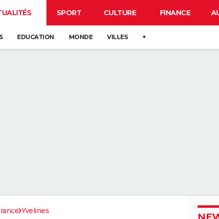
TUALITÉS
SPORT
CULTURE
FINANCE
A
S
EDUCATION
MONDE
VILLES
+
France
Yvelines
NEW