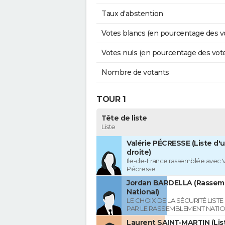
Taux d'abstention
Votes blancs (en pourcentage des v
Votes nuls (en pourcentage des vot
Nombre de votants
TOUR 1
Tête de liste
Liste
Valérie PÉCRESSE (Liste d'u
droite)
Ile-de-France rassemblée avec V
Pécresse
Jordan BARDELLA (Rasse
National)
LE CHOIX DE LA SÉCURITÉ LIST
PAR LE RASSEMBLEMENT NATI
Laurent SAINT-MARTIN (Lis