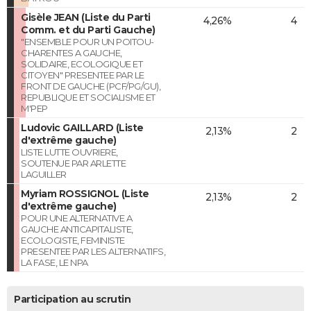
Gisèle JEAN (Liste du Parti
4,26%
4
Comm. et du Parti Gauche)
"ENSEMBLE POUR UN POITOU-
CHARENTES A GAUCHE,
SOLIDAIRE, ECOLOGIQUE ET
CITOYEN" PRESENTEE PAR LE
FRONT DE GAUCHE (PCF/PG/GU),
REPUBLIQUE ET SOCIALISME ET
M'PEP
Ludovic GAILLARD (Liste
2,13%
2
d'extrême gauche)
LISTE LUTTE OUVRIERE,
SOUTENUE PAR ARLETTE
LAGUILLER
Myriam ROSSIGNOL (Liste
2,13%
2
d'extrême gauche)
POUR UNE ALTERNATIVE A
GAUCHE ANTICAPITALISTE,
ECOLOGISTE, FEMINISTE
PRESENTEE PAR LES ALTERNATIFS,
LA FASE, LE NPA
Participation au scrutin