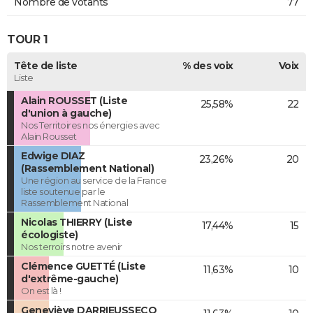
Nombre de votants
77
TOUR 1
Tête de liste
% des voix
Voix
Liste
Alain ROUSSET (Liste
25,58%
22
d'union à gauche)
Nos Territoires nos énergies avec
Alain Rousset
Edwige DIAZ
23,26%
20
(Rassemblement National)
Une région au service de la France
liste soutenue par le
Rassemblement National
Nicolas THIERRY (Liste
17,44%
15
écologiste)
Nos terroirs notre avenir
Clémence GUETTÉ (Liste
11,63%
10
d'extrême-gauche)
On est là !
Geneviève DARRIEUSSECQ