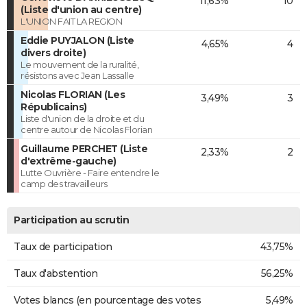
11,63%
10
(Liste d'union au centre)
L'UNION FAIT LA REGION
Eddie PUYJALON (Liste
4,65%
4
divers droite)
Le mouvement de la ruralité,
résistons avec Jean Lassalle
Nicolas FLORIAN (Les
3,49%
3
Républicains)
Liste d'union de la droite et du
centre autour de Nicolas Florian
Guillaume PERCHET (Liste
2,33%
2
d'extrême-gauche)
Lutte Ouvrière - Faire entendre le
camp des travailleurs
Participation au scrutin
Taux de participation
43,75%
Taux d'abstention
56,25%
Votes blancs (en pourcentage des votes
5,49%