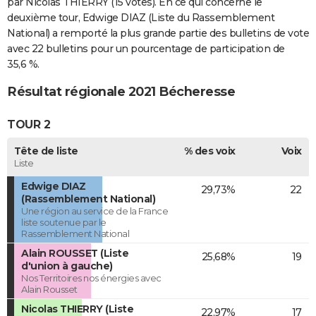
par Nicolas THIERRY (15 votes). En ce qui concerne le
deuxième tour, Edwige DIAZ (Liste du Rassemblement
National) a remporté la plus grande partie des bulletins de vote
avec 22 bulletins pour un pourcentage de participation de
35,6 %.
Résultat régionale 2021 Bécheresse
TOUR 2
Tête de liste
% des voix
Voix
Liste
Edwige DIAZ
29,73%
22
(Rassemblement National)
Une région au service de la France
liste soutenue par le
Rassemblement National
Alain ROUSSET (Liste
25,68%
19
d'union à gauche)
Nos Territoires nos énergies avec
Alain Rousset
Nicolas THIERRY (Liste
22,97%
17