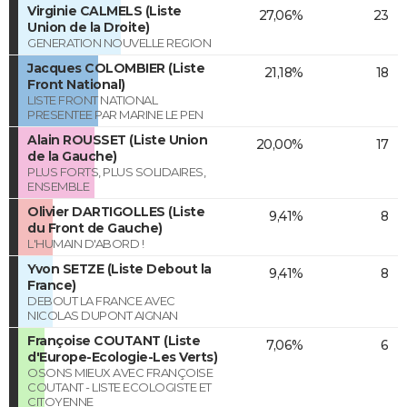
Virginie CALMELS (Liste
27,06%
23
Union de la Droite)
GENERATION NOUVELLE REGION
Jacques COLOMBIER (Liste
21,18%
18
Front National)
LISTE FRONT NATIONAL
PRESENTEE PAR MARINE LE PEN
Alain ROUSSET (Liste Union
20,00%
17
de la Gauche)
PLUS FORTS, PLUS SOLIDAIRES,
ENSEMBLE
Olivier DARTIGOLLES (Liste
9,41%
8
du Front de Gauche)
L'HUMAIN D'ABORD !
Yvon SETZE (Liste Debout la
9,41%
8
France)
DEBOUT LA FRANCE AVEC
NICOLAS DUPONT AIGNAN
Françoise COUTANT (Liste
7,06%
6
d'Europe-Ecologie-Les Verts)
OSONS MIEUX AVEC FRANÇOISE
COUTANT - LISTE ECOLOGISTE ET
CITOYENNE