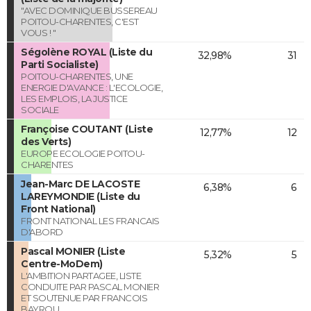
"AVEC DOMINIQUE BUSSEREAU
POITOU-CHARENTES, C'EST
VOUS ! "
Ségolène ROYAL (Liste du
32,98%
31
Parti Socialiste)
POITOU-CHARENTES, UNE
ENERGIE D'AVANCE : L'ECOLOGIE,
LES EMPLOIS, LA JUSTICE
SOCIALE
Françoise COUTANT (Liste
12,77%
12
des Verts)
EUROPE ECOLOGIE POITOU-
CHARENTES
Jean-Marc DE LACOSTE
6,38%
6
LAREYMONDIE (Liste du
Front National)
FRONT NATIONAL LES FRANCAIS
D'ABORD
Pascal MONIER (Liste
5,32%
5
Centre-MoDem)
L'AMBITION PARTAGEE, LISTE
CONDUITE PAR PASCAL MONIER
ET SOUTENUE PAR FRANCOIS
BAYROU