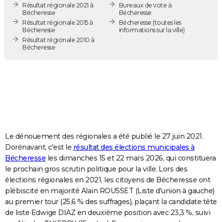
Résultat régionale 2021 à
Bureaux de vote à
City break
Voyage de noces
Climat
Destinations
Voyage nature
Forum
+
PHOTO
Bécheresse
Bécheresse
Résultat régionale 2015 à
Bécheresse
(toutes les
Bécheresse
informations sur la ville)
GUIDES D'ACHAT
Résultat régionale 2010 à
Bécheresse
BONS PLANS
CARTE DE VOEUX
Carte Bonne année
Carte Pâques
Carte de Noël
Carte Saint-Valentin
Carte d'anniversaire
DICTIONNAIRE
Biographies
Expressions
Dictionnaire
Citations
Proverbes
PROGRAMME TV
COPAINS D'AVANT
Le dénouement des régionales a été publié le 27 juin 2021.
Dorénavant, c'est le
résultat des élections municipales à
Se connecter
Collèges
Universités
Service militaire
S'inscrire
Lycées
Primaires
Entreprises
Avis de recherche
AVIS DE DÉCÈS
Bécheresse
les dimanches 15 et 22 mars 2026, qui constituera
le prochain gros scrutin politique pour la ville. Lors des
FORUM
élections régionales en 2021, les citoyens de Bécheresse ont
plébiscité en majorité Alain ROUSSET (Liste d'union à gauche)
Lifestyle
Sport
Television
Cinema
Bricolage
Culture
Auto
Voyage
au premier tour (25,6 % des suffrages), plaçant la candidate tête
de liste Edwige DIAZ en deuxième position avec 23,3 %, suivi