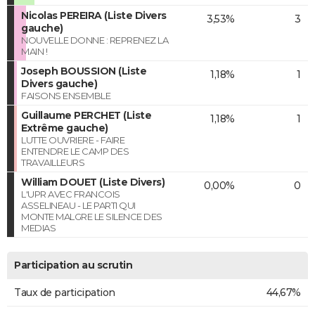
Nicolas PEREIRA (Liste Divers
3,53%
3
gauche)
NOUVELLE DONNE : REPRENEZ LA
MAIN !
Joseph BOUSSION (Liste
1,18%
1
Divers gauche)
FAISONS ENSEMBLE
Guillaume PERCHET (Liste
1,18%
1
Extrême gauche)
LUTTE OUVRIERE - FAIRE
ENTENDRE LE CAMP DES
TRAVAILLEURS
William DOUET (Liste Divers)
0,00%
0
L'UPR AVEC FRANCOIS
ASSELINEAU - LE PARTI QUI
MONTE MALGRE LE SILENCE DES
MEDIAS
Participation au scrutin
Taux de participation
44,67%