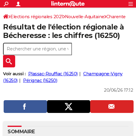
ACTUALITÉS
Connexion
S'inscrire
Elections régionales 2021
Nouvelle-Aquitaine
Rechercher
Charente
Société
Education
Villes
Politique
Faits Divers
Monde
+
SPORT
Résultat de l'élection régionale à
Football
Cyclisme
Forum
Coupe du monde 2026
Tennis
Rugby
CULTURE
Bécheresse : les chiffres (16250)
TNT
Cinéma
Musique
Programme TV
Streaming
Sorties cinéma
+
FINANCE
Impôts
Immobilier
Banque
Crédit
Retraite
Epargne
Risques naturels par ville
Assurance
AUTO
Réserver un essai
Berlines
Forum auto
Essais
Citadines
SUV
+
HIGH-TECH
Voir aussi :
Plassac-Rouffiac (16250)
Champagne-Vigny
Meilleur smartphone
Ordinateurs
Guide high-tech
Mobiles
Internet
Jeux vidéo
+
(16250)
Pérignac (16250)
BRICOLAGE
20/06/26 17:12
Aménagement intérieur
Cuisine
Jardinage
+
Forum
Extérieur
Salle de bains
Rangement
WEEK-END
Escapades
Expositions
Week-end nature
Guides de France
Patrimoine
Musées
+
LIFESTYLE
Bien-être
Mode
+
Art de vivre
Loisirs
Modes de vie
SANTE
Guide de la santé
Médicaments
+
Alimentation
Maladies
Sommeil
VOYAGE
SOMMAIRE