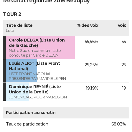
Résultat régionale 2015 Beaupuy
TOUR 2
Tête de liste
% des voix
Voix
Liste
Carole DELGA (Liste Union
55,56%
55
de la Gauche)
Notre Sud en commun - Liste
conduite par Carole DELGA
Louis ALIOT (Liste Front
25,25%
25
National)
LISTE FRONT NATIONAL
PRESENTEE PAR MARINE LE PEN
Dominique REYNIÉ (Liste
19,19%
19
Union de la Droite)
JE M'ENGAGE POUR MA REGION
Participation au scrutin
Taux de participation
68,03%