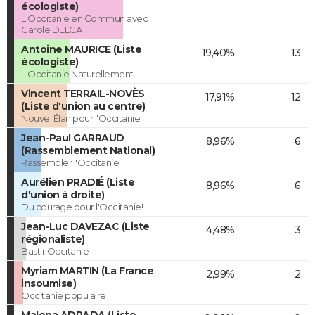
écologiste)
L'Occitanie en Commun avec
Carole DELGA
Antoine MAURICE (Liste
19,40%
13
écologiste)
L'Occitanie Naturellement
Vincent TERRAIL-NOVÈS
17,91%
12
(Liste d'union au centre)
Nouvel Élan pour l'Occitanie
Jean-Paul GARRAUD
8,96%
6
(Rassemblement National)
Rassembler l'Occitanie
Aurélien PRADIÉ (Liste
8,96%
6
d'union à droite)
Du courage pour l'Occitanie!
Jean-Luc DAVEZAC (Liste
4,48%
3
régionaliste)
Bastir Occitanie
Myriam MARTIN (La France
2,99%
2
insoumise)
Occitanie populaire