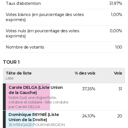
Taux d'abstention
31,97%
Votes blancs (en pourcentage des votes
1,00%
exprimés)
Votes nuls (en pourcentage des votes
0,00%
exprimés)
Nombre de votants
100
TOUR 1
Tête de liste
% des voix
Voix
Liste
Carole DELGA (Liste Union
37,35%
31
de la Gauche)
Notre Sud, une région forte,
créative et solidaire - liste conduite
par Carole DELGA
Dominique REYNIÉ (Liste
24,10%
20
Union de la Droite)
JE M'ENGAGE POUR MA REGION