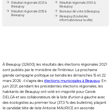
Résultat régionale 2021 à
Résultat régionale 2010 à
City break
Voyage de noces
Climat
Destinations
Voyage nature
Forum
+
PHOTO
Beaupuy
Beaupuy
Résultat régionale 2015 à
Bureaux de vote à Beaupuy
Beaupuy
GUIDES D'ACHAT
Beaupuy
(toutes les
informations sur la ville)
BONS PLANS
CARTE DE VOEUX
Carte Bonne année
Carte Pâques
Carte de Noël
Carte Saint-Valentin
Carte d'anniversaire
DICTIONNAIRE
Biographies
Expressions
Dictionnaire
Citations
Proverbes
PROGRAMME TV
À Beaupuy (32600), les résultats des élections régionales 2021
COPAINS D'AVANT
sont publiés par le ministère de l'Intérieur. La prochaine
grande campagne politique se tiendra les dimanches 15 et 22
Se connecter
Collèges
Universités
Service militaire
S'inscrire
Lycées
Primaires
Entreprises
Avis de recherche
AVIS DE DÉCÈS
mars 2026 : il s'agira des
élections municipales à Beaupuy
. En
juin 2021, pendant les précédentes élections régionales, les
FORUM
habitants de Beaupuy ont voté en majorité pour Carole
Lifestyle
Sport
Television
Cinema
Bricolage
Culture
Auto
Voyage
DELGA et ses collaborateurs de la liste d'union à gauche avec
des écologistes au premier tour (37,3 % des bulletins), plaçant
le candidat tête de liste Antoine MAURICE en seconde