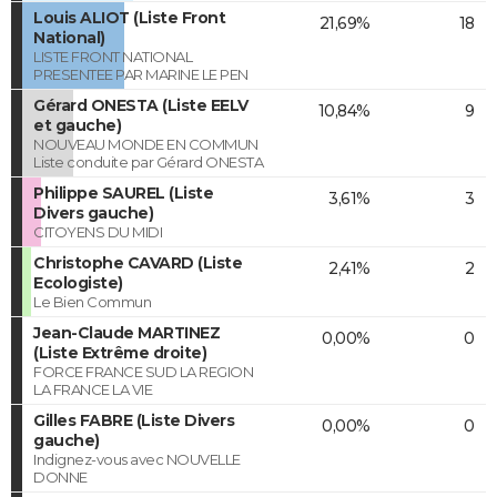
Louis ALIOT (Liste Front
21,69%
18
National)
LISTE FRONT NATIONAL
PRESENTEE PAR MARINE LE PEN
Gérard ONESTA (Liste EELV
10,84%
9
et gauche)
NOUVEAU MONDE EN COMMUN
Liste conduite par Gérard ONESTA
Philippe SAUREL (Liste
3,61%
3
Divers gauche)
CITOYENS DU MIDI
Christophe CAVARD (Liste
2,41%
2
Ecologiste)
Le Bien Commun
Jean-Claude MARTINEZ
0,00%
0
(Liste Extrême droite)
FORCE FRANCE SUD LA REGION
LA FRANCE LA VIE
Gilles FABRE (Liste Divers
0,00%
0
gauche)
Indignez-vous avec NOUVELLE
DONNE