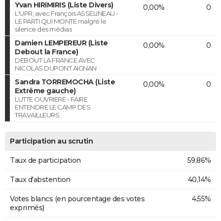
Yvan HIRIMIRIS (Liste Divers)
0,00%
0
L'UPR, avec François ASSELINEAU -
LE PARTI QUI MONTE malgré le
silence des médias
Damien LEMPEREUR (Liste
0,00%
0
Debout la France)
DEBOUT LA FRANCE AVEC
NICOLAS DUPONT AIGNAN
Sandra TORREMOCHA (Liste
0,00%
0
Extrême gauche)
LUTTE OUVRIERE - FAIRE
ENTENDRE LE CAMP DES
TRAVAILLEURS
Participation au scrutin
Taux de participation
59,86%
Taux d'abstention
40,14%
Votes blancs (en pourcentage des votes
4,55%
exprimés)