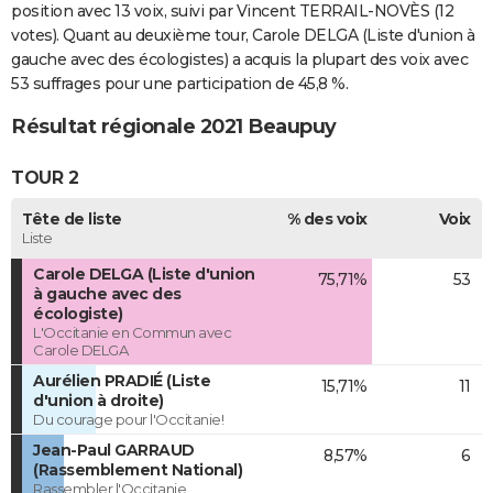
position avec 13 voix, suivi par Vincent TERRAIL-NOVÈS (12
votes). Quant au deuxième tour, Carole DELGA (Liste d'union à
gauche avec des écologistes) a acquis la plupart des voix avec
53 suffrages pour une participation de 45,8 %.
Résultat régionale 2021 Beaupuy
TOUR 2
Tête de liste
% des voix
Voix
Liste
Carole DELGA (Liste d'union
75,71%
53
à gauche avec des
écologiste)
L'Occitanie en Commun avec
Carole DELGA
Aurélien PRADIÉ (Liste
15,71%
11
d'union à droite)
Du courage pour l'Occitanie!
Jean-Paul GARRAUD
8,57%
6
(Rassemblement National)
Rassembler l'Occitanie