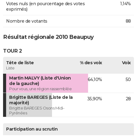
Votes nuls (en pourcentage des votes
1,14%
exprimés)
Nombre de votants
88
Résultat régionale 2010 Beaupuy
TOUR 2
Tête de liste
% des voix
Voix
Liste
Martin MALVY (Liste d'Union
64,10%
50
de la gauche)
Pour vous, une région rassemblée
Brigitte BAREGES (Liste de la
35,90%
28
majorité)
Brigitte BAREGES Osons Midi-
Pyrénées
Participation au scrutin