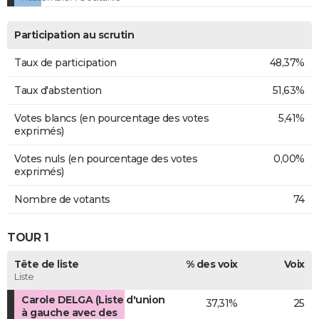
Participation au scrutin
Taux de participation
48,37%
Taux d'abstention
51,63%
Votes blancs (en pourcentage des votes
5,41%
exprimés)
Votes nuls (en pourcentage des votes
0,00%
exprimés)
Nombre de votants
74
TOUR 1
Tête de liste
% des voix
Voix
Liste
Carole DELGA (Liste d'union
37,31%
25
à gauche avec des