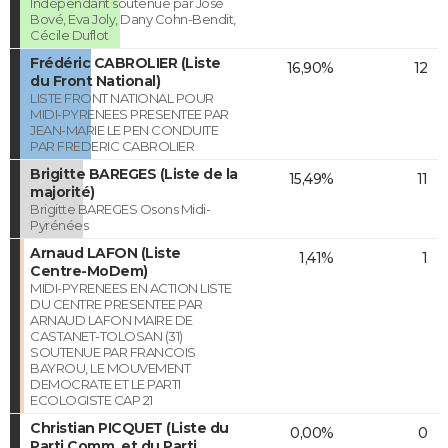
Indépendant soutenue par José
Bové, Eva Joly, Dany Cohn-Bendit,
Cécile Duflot
Frédéric CABROLIER (Liste
16,90%
12
du Front National)
LISTE FRONT NATIONAL POUR
MIDI-PYRENEES PRESENTEE PAR
JEAN-MARIE LE PEN CONDUITE
PAR FREDERIC CABROLIER
Brigitte BAREGES (Liste de la
15,49%
11
majorité)
Brigitte BAREGES Osons Midi-
Pyrénées
Arnaud LAFON (Liste
1,41%
1
Centre-MoDem)
MIDI-PYRENEES EN ACTION LISTE
DU CENTRE PRESENTEE PAR
ARNAUD LAFON MAIRE DE
CASTANET-TOLOSAN (31)
SOUTENUE PAR FRANCOIS
BAYROU, LE MOUVEMENT
DEMOCRATE ET LE PARTI
ECOLOGISTE CAP 21
Christian PICQUET (Liste du
0,00%
0
Parti Comm. et du Parti