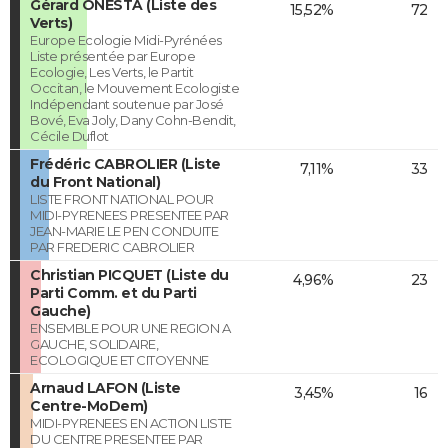
Gérard ONESTA (Liste des
15,52%
72
Verts)
Europe Ecologie Midi-Pyrénées
Liste présentée par Europe
Ecologie, Les Verts, le Partit
Occitan, le Mouvement Ecologiste
Indépendant soutenue par José
Bové, Eva Joly, Dany Cohn-Bendit,
Cécile Duflot
Frédéric CABROLIER (Liste
7,11%
33
du Front National)
LISTE FRONT NATIONAL POUR
MIDI-PYRENEES PRESENTEE PAR
JEAN-MARIE LE PEN CONDUITE
PAR FREDERIC CABROLIER
Christian PICQUET (Liste du
4,96%
23
Parti Comm. et du Parti
Gauche)
ENSEMBLE POUR UNE REGION A
GAUCHE, SOLIDAIRE,
ECOLOGIQUE ET CITOYENNE
Arnaud LAFON (Liste
3,45%
16
Centre-MoDem)
MIDI-PYRENEES EN ACTION LISTE
DU CENTRE PRESENTEE PAR