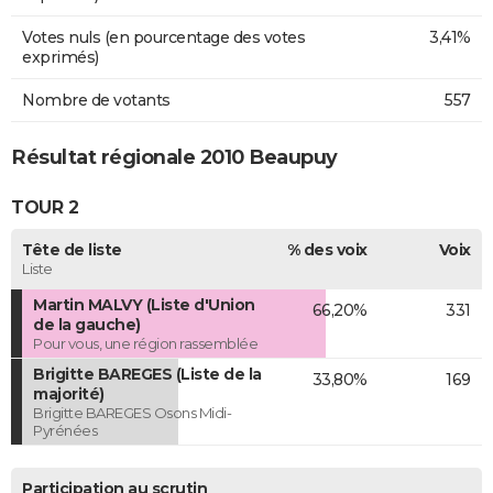
Votes nuls (en pourcentage des votes
3,41%
exprimés)
Nombre de votants
557
Résultat régionale 2010 Beaupuy
TOUR 2
Tête de liste
% des voix
Voix
Liste
Martin MALVY (Liste d'Union
66,20%
331
de la gauche)
Pour vous, une région rassemblée
Brigitte BAREGES (Liste de la
33,80%
169
majorité)
Brigitte BAREGES Osons Midi-
Pyrénées
Participation au scrutin