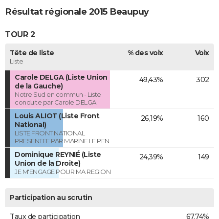
Résultat régionale 2015 Beaupuy
TOUR 2
Tête de liste
% des voix
Voix
Liste
Carole DELGA (Liste Union
49,43%
302
de la Gauche)
Notre Sud en commun - Liste
conduite par Carole DELGA
Louis ALIOT (Liste Front
26,19%
160
National)
LISTE FRONT NATIONAL
PRESENTEE PAR MARINE LE PEN
Dominique REYNIÉ (Liste
24,39%
149
Union de la Droite)
JE M'ENGAGE POUR MA REGION
Participation au scrutin
Taux de participation
67,74%