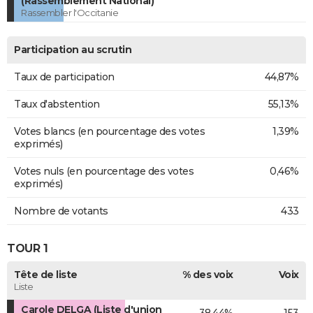
(Rassemblement National)
Rassembler l'Occitanie
Participation au scrutin
Taux de participation
44,87%
Taux d'abstention
55,13%
Votes blancs (en pourcentage des votes
1,39%
exprimés)
Votes nuls (en pourcentage des votes
0,46%
exprimés)
Nombre de votants
433
TOUR 1
Tête de liste
% des voix
Voix
Liste
Carole DELGA (Liste d'union