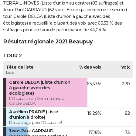
TERRAIL-NOVÈS (Liste d'union au centre) (83 suffrages) et
Jean-Paul GARRAUD (62 voix). En ce qui concerne le second
tour, Carole DELGA (Liste d'union à gauche avec des
écologistes) a recueilli la plupart des voix avec 63,53 % des
suffrages pour un taux de participation de 44,04 %.
Résultat régionale 2021 Beaupuy
TOUR 2
Tête de liste
% des voix
Voix
Liste
Carole DELGA (Liste d'union
63,53%
270
à gauche avec des
écologiste)
L'Occitanie en Commun avec
Carole DELGA
Aurélien PRADIÉ (Liste
19,29%
82
d'union à droite)
Du courage pour l'Occitanie!
Jean-Paul GARRAUD
17,18%
73