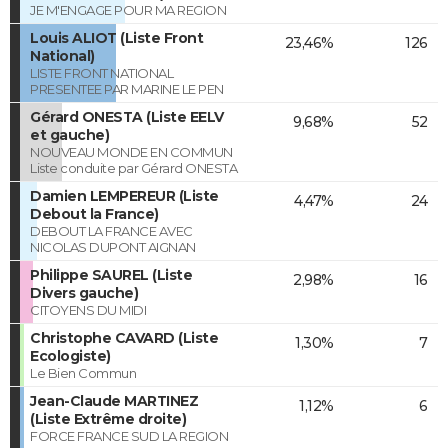
JE M'ENGAGE POUR MA REGION
Louis ALIOT (Liste Front
23,46%
126
National)
LISTE FRONT NATIONAL
PRESENTEE PAR MARINE LE PEN
Gérard ONESTA (Liste EELV
9,68%
52
et gauche)
NOUVEAU MONDE EN COMMUN
Liste conduite par Gérard ONESTA
Damien LEMPEREUR (Liste
4,47%
24
Debout la France)
DEBOUT LA FRANCE AVEC
NICOLAS DUPONT AIGNAN
Philippe SAUREL (Liste
2,98%
16
Divers gauche)
CITOYENS DU MIDI
Christophe CAVARD (Liste
1,30%
7
Ecologiste)
Le Bien Commun
Jean-Claude MARTINEZ
1,12%
6
(Liste Extrême droite)
FORCE FRANCE SUD LA REGION