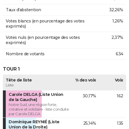
Taux d'abstention
32,26%
Votes blancs (en pourcentage des votes
1,26%
exprimés)
Votes nuls (en pourcentage des votes
2,37%
exprimés)
Nombre de votants
634
TOUR 1
Tête de liste
% des voix
Voix
Liste
Carole DELGA (Liste Union
30,17%
162
de la Gauche)
Notre Sud, une région forte,
créative et solidaire - liste conduite
par Carole DELGA
Dominique REYNIÉ (Liste
25,14%
135
Union de la Droite)