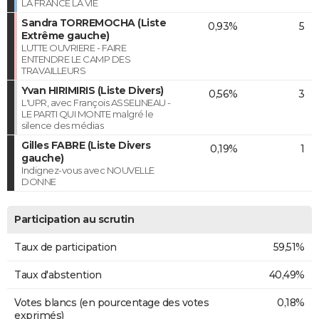
LA FRANCE LA VIE
Sandra TORREMOCHA (Liste
0,93%
5
Extrême gauche)
LUTTE OUVRIERE - FAIRE
ENTENDRE LE CAMP DES
TRAVAILLEURS
Yvan HIRIMIRIS (Liste Divers)
0,56%
3
L'UPR, avec François ASSELINEAU -
LE PARTI QUI MONTE malgré le
silence des médias
Gilles FABRE (Liste Divers
0,19%
1
gauche)
Indignez-vous avec NOUVELLE
DONNE
Participation au scrutin
Taux de participation
59,51%
Taux d'abstention
40,49%
Votes blancs (en pourcentage des votes
0,18%
exprimés)