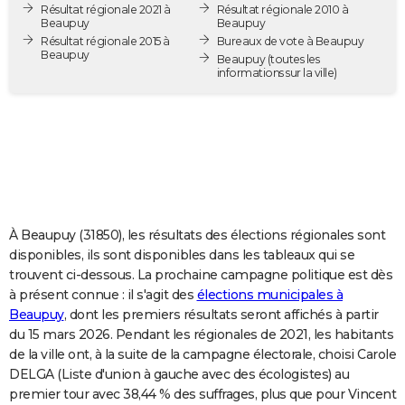
Résultat régionale 2021 à
Résultat régionale 2010 à
City break
Voyage de noces
Climat
Destinations
Voyage nature
Forum
+
PHOTO
Beaupuy
Beaupuy
Résultat régionale 2015 à
Bureaux de vote à Beaupuy
Beaupuy
GUIDES D'ACHAT
Beaupuy
(toutes les
informations sur la ville)
BONS PLANS
CARTE DE VOEUX
Carte Bonne année
Carte Pâques
Carte de Noël
Carte Saint-Valentin
Carte d'anniversaire
DICTIONNAIRE
Biographies
Expressions
Dictionnaire
Citations
Proverbes
PROGRAMME TV
À Beaupuy (31850), les résultats des élections régionales sont
COPAINS D'AVANT
disponibles, ils sont disponibles dans les tableaux qui se
trouvent ci-dessous. La prochaine campagne politique est dès
Se connecter
Collèges
Universités
Service militaire
S'inscrire
Lycées
Primaires
Entreprises
Avis de recherche
AVIS DE DÉCÈS
à présent connue : il s'agit des
élections municipales à
Beaupuy
, dont les premiers résultats seront affichés à partir
FORUM
du 15 mars 2026. Pendant les régionales de 2021, les habitants
Lifestyle
Sport
Television
Cinema
Bricolage
Culture
Auto
Voyage
de la ville ont, à la suite de la campagne électorale, choisi Carole
DELGA (Liste d'union à gauche avec des écologistes) au
premier tour avec 38,44 % des suffrages, plus que pour Vincent