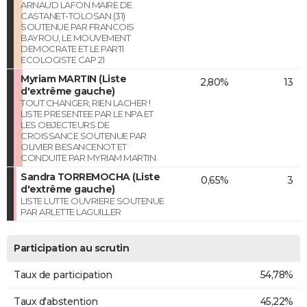
ARNAUD LAFON MAIRE DE
CASTANET-TOLOSAN (31)
SOUTENUE PAR FRANCOIS
BAYROU, LE MOUVEMENT
DEMOCRATE ET LE PARTI
ECOLOGISTE CAP 21
Myriam MARTIN (Liste
2,80%
13
d'extrême gauche)
TOUT CHANGER, RIEN LACHER !
LISTE PRESENTEE PAR LE NPA ET
LES OBJECTEURS DE
CROISSANCE SOUTENUE PAR
OLIVIER BESANCENOT ET
CONDUITE PAR MYRIAM MARTIN
Sandra TORREMOCHA (Liste
0,65%
3
d'extrême gauche)
LISTE LUTTE OUVRIERE SOUTENUE
PAR ARLETTE LAGUILLER
Participation au scrutin
Taux de participation
54,78%
Taux d'abstention
45,22%