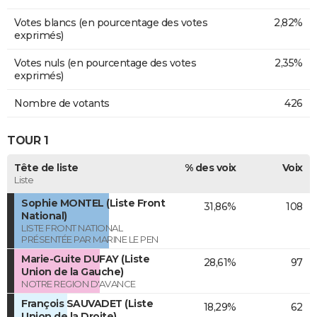
Votes blancs (en pourcentage des votes
2,82%
exprimés)
Votes nuls (en pourcentage des votes
2,35%
exprimés)
Nombre de votants
426
TOUR 1
Tête de liste
% des voix
Voix
Liste
Sophie MONTEL (Liste Front
31,86%
108
National)
LISTE FRONT NATIONAL
PRÉSENTÉE PAR MARINE LE PEN
Marie-Guite DUFAY (Liste
28,61%
97
Union de la Gauche)
NOTRE REGION D'AVANCE
François SAUVADET (Liste
18,29%
62
Union de la Droite)