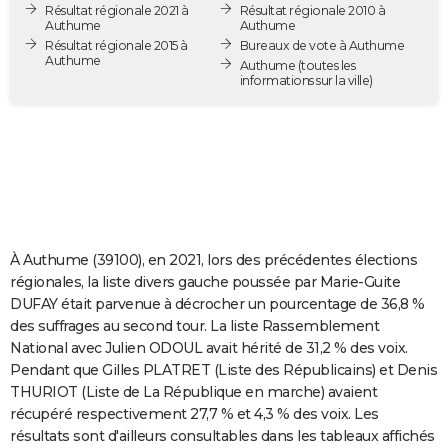
Résultat régionale 2021 à
Résultat régionale 2010 à
City break
Voyage de noces
Climat
Destinations
Voyage nature
Forum
+
PHOTO
Authume
Authume
Résultat régionale 2015 à
Bureaux de vote à Authume
Authume
GUIDES D'ACHAT
Authume
(toutes les
informations sur la ville)
BONS PLANS
CARTE DE VOEUX
Carte Bonne année
Carte Pâques
Carte de Noël
Carte Saint-Valentin
Carte d'anniversaire
DICTIONNAIRE
Biographies
Expressions
Dictionnaire
Citations
Proverbes
PROGRAMME TV
À Authume (39100), en 2021, lors des précédentes élections
COPAINS D'AVANT
régionales, la liste divers gauche poussée par Marie-Guite
DUFAY était parvenue à décrocher un pourcentage de 36,8 %
Se connecter
Collèges
Universités
Service militaire
S'inscrire
Lycées
Primaires
Entreprises
Avis de recherche
AVIS DE DÉCÈS
des suffrages au second tour. La liste Rassemblement
National avec Julien ODOUL avait hérité de 31,2 % des voix.
FORUM
Pendant que Gilles PLATRET (Liste des Républicains) et Denis
Lifestyle
Sport
Television
Cinema
Bricolage
Culture
Auto
Voyage
THURIOT (Liste de La République en marche) avaient
récupéré respectivement 27,7 % et 4,3 % des voix. Les
résultats sont d'ailleurs consultables dans les tableaux affichés