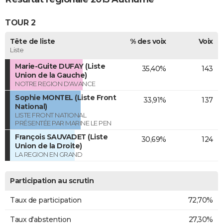
TOUR 2
Tête de liste
% des voix
Voix
Liste
Marie-Guite DUFAY (Liste
35,40%
143
Union de la Gauche)
NOTRE REGION D'AVANCE
Sophie MONTEL (Liste Front
33,91%
137
National)
LISTE FRONT NATIONAL
PRÉSENTÉE PAR MARINE LE PEN
François SAUVADET (Liste
30,69%
124
Union de la Droite)
LA REGION EN GRAND
Participation au scrutin
Taux de participation
72,70%
Taux d'abstention
27,30%