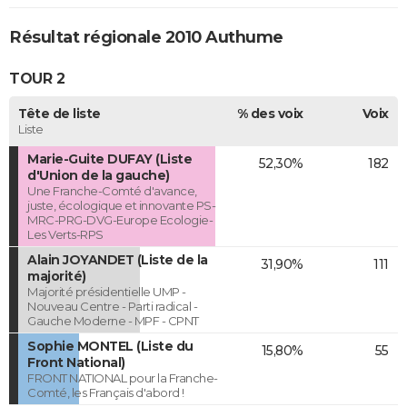
Résultat régionale 2010 Authume
TOUR 2
Tête de liste
% des voix
Voix
Liste
Marie-Guite DUFAY (Liste
52,30%
182
d'Union de la gauche)
Une Franche-Comté d'avance,
juste, écologique et innovante PS-
MRC-PRG-DVG-Europe Ecologie-
Les Verts-RPS
Alain JOYANDET (Liste de la
31,90%
111
majorité)
Majorité présidentielle UMP -
Nouveau Centre - Parti radical -
Gauche Moderne - MPF - CPNT
Sophie MONTEL (Liste du
15,80%
55
Front National)
FRONT NATIONAL pour la Franche-
Comté, les Français d'abord !