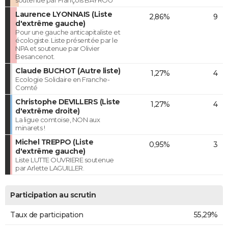
Laurence LYONNAIS (Liste
2,86%
9
d'extrême gauche)
Pour une gauche anticapitaliste et
écologiste. Liste présentée par le
NPA et soutenue par Olivier
Besancenot.
Claude BUCHOT (Autre liste)
1,27%
4
Ecologie Solidaire en Franche-
Comté
Christophe DEVILLERS (Liste
1,27%
4
d'extrême droite)
La ligue comtoise, NON aux
minarets !
Michel TREPPO (Liste
0,95%
3
d'extrême gauche)
Liste LUTTE OUVRIERE soutenue
par Arlette LAGUILLER.
Participation au scrutin
Taux de participation
55,29%