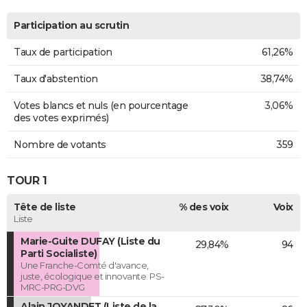
Participation au scrutin
Taux de participation
61,26%
Taux d'abstention
38,74%
Votes blancs et nuls (en pourcentage
3,06%
des votes exprimés)
Nombre de votants
359
TOUR 1
Tête de liste
% des voix
Voix
Liste
Marie-Guite DUFAY (Liste du
29,84%
94
Parti Socialiste)
Une Franche-Comté d'avance,
juste, écologique et innovante. PS-
MRC-PRG-DVG
Alain JOYANDET (Liste de la