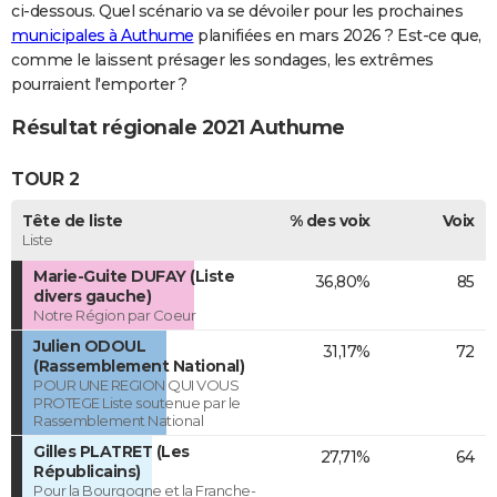
ci-dessous. Quel scénario va se dévoiler pour les prochaines
municipales à Authume
planifiées en mars 2026 ? Est-ce que,
comme le laissent présager les sondages, les extrêmes
pourraient l'emporter ?
Résultat régionale 2021 Authume
TOUR 2
Tête de liste
% des voix
Voix
Liste
Marie-Guite DUFAY (Liste
36,80%
85
divers gauche)
Notre Région par Coeur
Julien ODOUL
31,17%
72
(Rassemblement National)
POUR UNE REGION QUI VOUS
PROTEGE Liste soutenue par le
Rassemblement National
Gilles PLATRET (Les
27,71%
64
Républicains)
Pour la Bourgogne et la Franche-