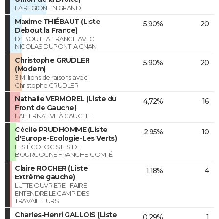
LA REGION EN GRAND
Maxime THIÉBAUT (Liste
5,90%
20
Debout la France)
DEBOUT LA FRANCE AVEC
NICOLAS DUPONT-AIGNAN
Christophe GRUDLER
5,90%
20
(Modem)
3 Millions de raisons avec
Christophe GRUDLER
Nathalie VERMOREL (Liste du
4,72%
16
Front de Gauche)
L'ALTERNATIVE À GAUCHE
Cécile PRUDHOMME (Liste
2,95%
10
d'Europe-Ecologie-Les Verts)
LES ÉCOLOGISTES DE
BOURGOGNE FRANCHE-COMTÉ
Claire ROCHER (Liste
1,18%
4
Extrême gauche)
LUTTE OUVRIERE - FAIRE
ENTENDRE LE CAMP DES
TRAVAILLEURS
Charles-Henri GALLOIS (Liste
0,29%
1