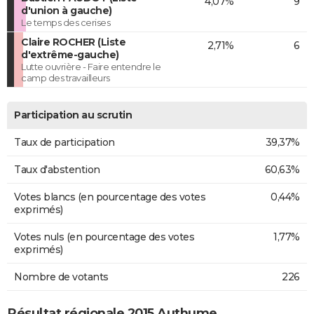
4,07%
9
d'union à gauche)
Le temps des cerises
Claire ROCHER (Liste
2,71%
6
d'extrême-gauche)
Lutte ouvrière - Faire entendre le
camp des travailleurs
Participation au scrutin
Taux de participation
39,37%
Taux d'abstention
60,63%
Votes blancs (en pourcentage des votes
0,44%
exprimés)
Votes nuls (en pourcentage des votes
1,77%
exprimés)
Nombre de votants
226
Résultat régionale 2015 Authume