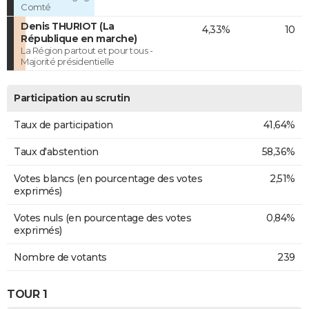
Comté
Denis THURIOT (La
4,33%
10
République en marche)
La Région partout et pour tous -
Majorité présidentielle
Participation au scrutin
Taux de participation
41,64%
Taux d'abstention
58,36%
Votes blancs (en pourcentage des votes
2,51%
exprimés)
Votes nuls (en pourcentage des votes
0,84%
exprimés)
Nombre de votants
239
TOUR 1