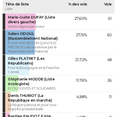
Tête de liste
% des voix
Voix
Liste
Marie-Guite DUFAY (Liste
27,60%
61
divers gauche)
Notre région par coeur
Julien ODOUL
27,15%
60
(Rassemblement National)
POUR UNE REGION QUI VOUS
PROTEGE Liste soutenue par le
Rassemblement National
Gilles PLATRET (Les
21,72%
48
Républicains)
Pour la Bourgogne et la Franche-
Comté
Stéphanie MODDE (Liste
11,76%
26
écologiste)
ECOLOGISTES ET SOLIDAIRES
Denis THURIOT (La
4,98%
11
République en marche)
La Région partout et pour tous -
Majorité présidentielle
Bastien FAUDOT (Liste