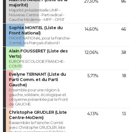
27,30%
86
majorité)
Majorité présidentielle UMP -
Nouveau Centre - Parti radical -
Gauche Moderne - MPF - CPNT
Sophie MONTEL (Liste du
14,60%
46
Front National)
FRONT NATIONAL pour la Franche-
Comté, les Français d'abord !
Alain FOUSSERET (Liste des
12,06%
38
Verts)
EUROPE ECOLOGIE FRANCHE-
COMTE
Evelyne TERNANT (Liste du
5,71%
18
Parti Comm. et du Parti
Gauche)
Ensemble pour une région à
gauche, solidaire, écologique et
citoyenne présentée par le Front
de GAUCHE.
Christophe GRUDLER (Liste
4,13%
13
Centre-MoDem)
Rassembler la Franche-Comté
avec Christophe GRUDLER, liste
soutenue par François BAYROU