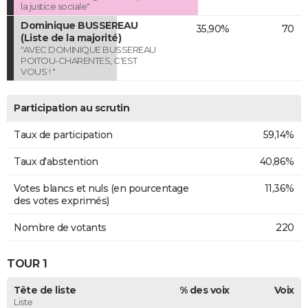
la justice sociale"
Dominique BUSSEREAU
35,90%
70
(Liste de la majorité)
"AVEC DOMINIQUE BUSSEREAU
POITOU-CHARENTES, C'EST
VOUS ! "
Participation au scrutin
Taux de participation
59,14%
Taux d'abstention
40,86%
Votes blancs et nuls (en pourcentage
11,36%
des votes exprimés)
Nombre de votants
220
TOUR 1
Tête de liste
% des voix
Voix
Liste