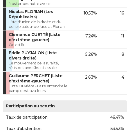
Nos terroirs notre avenir
Nicolas FLORIAN (Les
10,53%
16
Républicains)
Liste d'union de la droite et du
centre autour de Nicolas Florian
Clémence GUETTÉ (Liste
7,24%
11
d'extrême-gauche)
On est là !
Eddie PUYJALON (Liste
5,26%
8
divers droite)
Le mouvement de la ruralité,
résistons avec Jean Lassalle
Guillaume PERCHET (Liste
2,63%
4
d'extrême-gauche)
Lutte Ouvrière - Faire entendre le
camp des travailleurs
Participation au scrutin
Taux de participation
46,47%
Taux d'abstention
53,53%