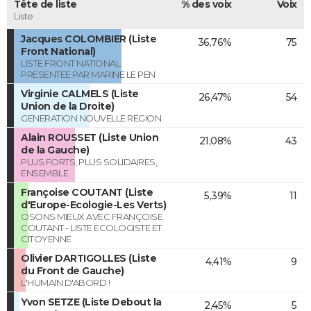
Tête de liste
% des voix
Voix
Liste
Jacques COLOMBIER (Liste
36,76%
75
Front National)
LISTE FRONT NATIONAL
PRESENTEE PAR MARINE LE PEN
Virginie CALMELS (Liste
26,47%
54
Union de la Droite)
GENERATION NOUVELLE REGION
Alain ROUSSET (Liste Union
21,08%
43
de la Gauche)
PLUS FORTS, PLUS SOLIDAIRES,
ENSEMBLE
Françoise COUTANT (Liste
5,39%
11
d'Europe-Ecologie-Les Verts)
OSONS MIEUX AVEC FRANÇOISE
COUTANT - LISTE ECOLOGISTE ET
CITOYENNE
Olivier DARTIGOLLES (Liste
4,41%
9
du Front de Gauche)
L'HUMAIN D'ABORD !
Yvon SETZE (Liste Debout la
2,45%
5