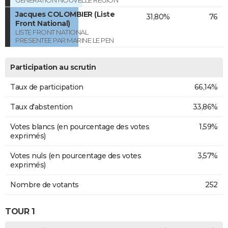
Jacques COLOMBIER (Liste
31,80%
76
Front National)
LISTE FRONT NATIONAL
PRESENTEE PAR MARINE LE PEN
Participation au scrutin
Taux de participation
66,14%
Taux d'abstention
33,86%
Votes blancs (en pourcentage des votes
1,59%
exprimés)
Votes nuls (en pourcentage des votes
3,57%
exprimés)
Nombre de votants
252
TOUR 1