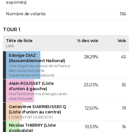
exprimés)
Nombre de votants
156
TOUR 1
Tête de liste
% des voix
Voix
Liste
Edwige DIAZ
28,29%
43
(Rassemblement National)
Une région au service de la France
liste soutenue par le
Rassemblement National
Alain ROUSSET (Liste
23,03%
35
d'union à gauche)
Nos Territoires nos énergies avec
Alain Rousset
Geneviève DARRIEUSSECQ
12,50%
19
(Liste d'union au centre)
L'UNION FAIT LA REGION
Nicolas THIERRY (Liste
10,53%
16
écologiste)