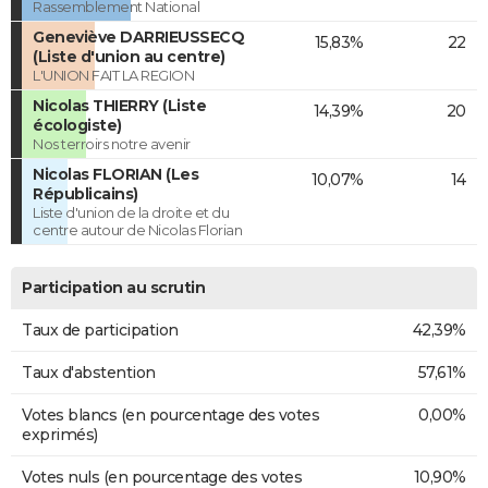
Rassemblement National
Geneviève DARRIEUSSECQ
15,83%
22
(Liste d'union au centre)
L'UNION FAIT LA REGION
Nicolas THIERRY (Liste
14,39%
20
écologiste)
Nos terroirs notre avenir
Nicolas FLORIAN (Les
10,07%
14
Républicains)
Liste d'union de la droite et du
centre autour de Nicolas Florian
Participation au scrutin
Taux de participation
42,39%
Taux d'abstention
57,61%
Votes blancs (en pourcentage des votes
0,00%
exprimés)
Votes nuls (en pourcentage des votes
10,90%