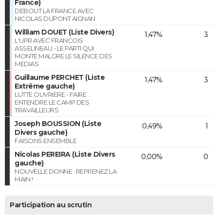
France)
DEBOUT LA FRANCE AVEC
NICOLAS DUPONT AIGNAN
William DOUET (Liste Divers)
1,47%
3
L'UPR AVEC FRANCOIS
ASSELINEAU - LE PARTI QUI
MONTE MALGRE LE SILENCE DES
MEDIAS
Guillaume PERCHET (Liste
1,47%
3
Extrême gauche)
LUTTE OUVRIERE - FAIRE
ENTENDRE LE CAMP DES
TRAVAILLEURS
Joseph BOUSSION (Liste
0,49%
1
Divers gauche)
FAISONS ENSEMBLE
Nicolas PEREIRA (Liste Divers
0,00%
0
gauche)
NOUVELLE DONNE : REPRENEZ LA
MAIN !
Participation au scrutin