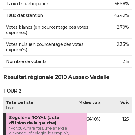
Taux de participation
56,58%
Taux d'abstention
43,42%
Votes blancs (en pourcentage des votes
2,79%
exprimés)
Votes nuls (en pourcentage des votes
2,33%
exprimés)
Nombre de votants
215
Résultat régionale 2010 Aussac-Vadalle
TOUR 2
Tête de liste
% des voix
Voix
Liste
Ségolène ROYAL (Liste
64,10%
125
d'Union de la gauche)
"Poitou-Charentes, une énergie
d'avance : l'écologie, les emplois,