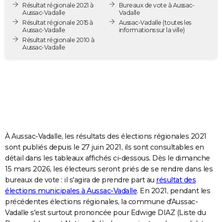
Résultat régionale 2021 à
Bureaux de vote à Aussac-
City break
Voyage de noces
Climat
Destinations
Voyage nature
Forum
+
PHOTO
Aussac-Vadalle
Vadalle
Résultat régionale 2015 à
Aussac-Vadalle
(toutes les
Aussac-Vadalle
informations sur la ville)
GUIDES D'ACHAT
Résultat régionale 2010 à
Aussac-Vadalle
BONS PLANS
CARTE DE VOEUX
Carte Bonne année
Carte Pâques
Carte de Noël
Carte Saint-Valentin
Carte d'anniversaire
DICTIONNAIRE
Biographies
Expressions
Dictionnaire
Citations
Proverbes
PROGRAMME TV
COPAINS D'AVANT
À Aussac-Vadalle, les résultats des élections régionales 2021
sont publiés depuis le 27 juin 2021, ils sont consultables en
Se connecter
Collèges
Universités
Service militaire
S'inscrire
Lycées
Primaires
Entreprises
Avis de recherche
AVIS DE DÉCÈS
détail dans les tableaux affichés ci-dessous. Dès le dimanche
15 mars 2026, les électeurs seront priés de se rendre dans les
FORUM
bureaux de vote : il s'agira de prendre part au
résultat des
élections municipales à Aussac-Vadalle
. En 2021, pendant les
Lifestyle
Sport
Television
Cinema
Bricolage
Culture
Auto
Voyage
précédentes élections régionales, la commune d'Aussac-
Vadalle s'est surtout prononcée pour Edwige DIAZ (Liste du