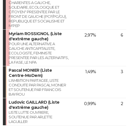
CHARENTES A GAUCHE,
SOLIDAIRE, ECOLOGIQUE ET
CITOYEN" PRESENTEE PAR LE
FRONT DE GAUCHE (PCF/PG/GU),
REPUBLIQUE ET SOCIALISME ET
M'PEP
Myriam ROSSIGNOL (Liste
2,97%
6
d'extrême gauche)
POUR UNE ALTERNATIVE A
GAUCHE ANTICAPITALISTE,
ECOLOGISTE, FEMINISTE
PRESENTEE PAR LES ALTERNATIFS,
LA FASE, LE NPA
Pascal MONIER (Liste
1,49%
3
Centre-MoDem)
L'AMBITION PARTAGEE, LISTE
CONDUITE PAR PASCAL MONIER
ET SOUTENUE PAR FRANCOIS
BAYROU
Ludovic GAILLARD (Liste
0,99%
2
d'extrême gauche)
LISTE LUTTE OUVRIERE,
SOUTENUE PAR ARLETTE
LAGUILLER