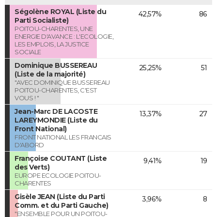
Ségolène ROYAL (Liste du
42,57%
86
Parti Socialiste)
POITOU-CHARENTES, UNE
ENERGIE D'AVANCE : L'ECOLOGIE,
LES EMPLOIS, LA JUSTICE
SOCIALE
Dominique BUSSEREAU
25,25%
51
(Liste de la majorité)
"AVEC DOMINIQUE BUSSEREAU
POITOU-CHARENTES, C'EST
VOUS ! "
Jean-Marc DE LACOSTE
13,37%
27
LAREYMONDIE (Liste du
Front National)
FRONT NATIONAL LES FRANCAIS
D'ABORD
Françoise COUTANT (Liste
9,41%
19
des Verts)
EUROPE ECOLOGIE POITOU-
CHARENTES
Gisèle JEAN (Liste du Parti
3,96%
8
Comm. et du Parti Gauche)
"ENSEMBLE POUR UN POITOU-