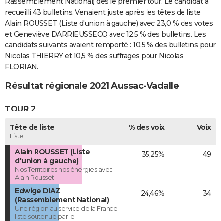
Rassemblement National) dès le premier tour. Le candidat a
recueilli 43 bulletins. Venaient juste après les têtes de liste
Alain ROUSSET (Liste d'union à gauche) avec 23,0 % des votes
et Geneviève DARRIEUSSECQ avec 12,5 % des bulletins. Les
candidats suivants avaient remporté : 10,5 % des bulletins pour
Nicolas THIERRY et 10,5 % des suffrages pour Nicolas
FLORIAN.
Résultat régionale 2021 Aussac-Vadalle
TOUR 2
Tête de liste
% des voix
Voix
Liste
Alain ROUSSET (Liste
35,25%
49
d'union à gauche)
Nos Territoires nos énergies avec
Alain Rousset
Edwige DIAZ
24,46%
34
(Rassemblement National)
Une région au service de la France
liste soutenue par le