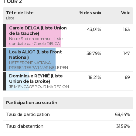
TOUR 2
Tête de liste
% des voix
Voix
Liste
Carole DELGA (Liste Union
43,01%
163
de la Gauche)
Notre Sud en commun - Liste
conduite par Carole DELGA
Louis ALIOT (Liste Front
38,79%
147
National)
LISTE FRONT NATIONAL
PRESENTEE PAR MARINE LE PEN
Dominique REYNIÉ (Liste
18,21%
69
Union de la Droite)
JE M'ENGAGE POUR MA REGION
Participation au scrutin
Taux de participation
68,44%
Taux d'abstention
31,56%