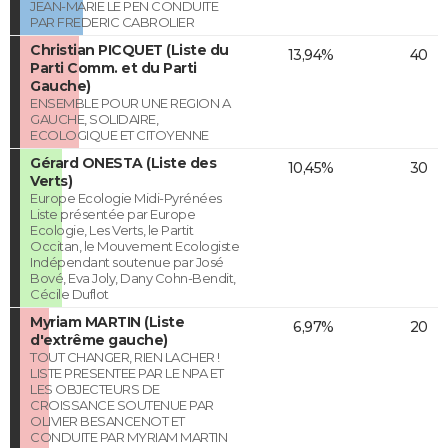
JEAN-MARIE LE PEN CONDUITE
PAR FREDERIC CABROLIER
Christian PICQUET (Liste du
13,94%
40
Parti Comm. et du Parti
Gauche)
ENSEMBLE POUR UNE REGION A
GAUCHE, SOLIDAIRE,
ECOLOGIQUE ET CITOYENNE
Gérard ONESTA (Liste des
10,45%
30
Verts)
Europe Ecologie Midi-Pyrénées
Liste présentée par Europe
Ecologie, Les Verts, le Partit
Occitan, le Mouvement Ecologiste
Indépendant soutenue par José
Bové, Eva Joly, Dany Cohn-Bendit,
Cécile Duflot
Myriam MARTIN (Liste
6,97%
20
d'extrême gauche)
TOUT CHANGER, RIEN LACHER !
LISTE PRESENTEE PAR LE NPA ET
LES OBJECTEURS DE
CROISSANCE SOUTENUE PAR
OLIVIER BESANCENOT ET
CONDUITE PAR MYRIAM MARTIN