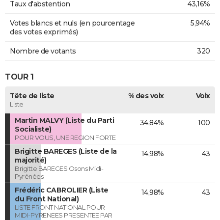
Taux d'abstention
43,16%
Votes blancs et nuls (en pourcentage
5,94%
des votes exprimés)
Nombre de votants
320
TOUR 1
Tête de liste
% des voix
Voix
Liste
Martin MALVY (Liste du Parti
34,84%
100
Socialiste)
POUR VOUS, UNE REGION FORTE
Brigitte BAREGES (Liste de la
14,98%
43
majorité)
Brigitte BAREGES Osons Midi-
Pyrénées
Frédéric CABROLIER (Liste
14,98%
43
du Front National)
LISTE FRONT NATIONAL POUR
MIDI-PYRENEES PRESENTEE PAR