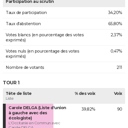
Participation au scrutin
Taux de participation
34,20%
Taux d'abstention
65,80%
Votes blancs (en pourcentage des votes
2,37%
exprimés)
Votes nuls (en pourcentage des votes
0,47%
exprimés)
Nombre de votants
211
TOUR 1
Tête de liste
% des voix
Voix
Liste
Carole DELGA (Liste d'union
39,82%
90
à gauche avec des
écologiste)
L'Occitanie en Commun avec
Carole DELGA