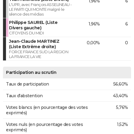
1,96%
6
L'UPR, avec François ASSELINEAU -
LE PARTI QUI MONTE malgré le
silence des médias
Philippe SAUREL (Liste
1,96%
6
Divers gauche)
CITOYENS DU MIDI
Jean-Claude MARTINEZ
0,00%
0
(Liste Extrême droite)
FORCE FRANCE SUD LA REGION
LA FRANCE LA VIE
Participation au scrutin
Taux de participation
56,60%
Taux d'abstention
43,40%
Votes blancs (en pourcentage des votes
5,76%
exprimés)
Votes nuls (en pourcentage des votes
1,52%
exprimés)