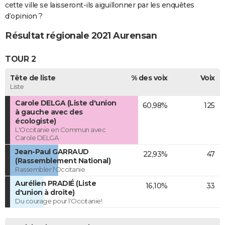
cette ville se laisseront-ils aiguillonner par les enquêtes
d’opinion ?
Résultat régionale 2021 Aurensan
TOUR 2
Tête de liste
% des voix
Voix
Liste
Carole DELGA (Liste d'union
60,98%
125
à gauche avec des
écologiste)
L'Occitanie en Commun avec
Carole DELGA
Jean-Paul GARRAUD
22,93%
47
(Rassemblement National)
Rassembler l'Occitanie
Aurélien PRADIÉ (Liste
16,10%
33
d'union à droite)
Du courage pour l'Occitanie!