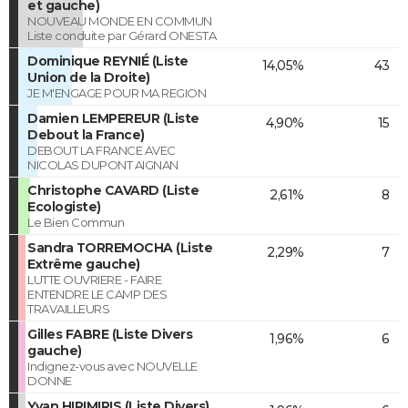
et gauche)
NOUVEAU MONDE EN COMMUN
Liste conduite par Gérard ONESTA
Dominique REYNIÉ (Liste
14,05%
43
Union de la Droite)
JE M'ENGAGE POUR MA REGION
Damien LEMPEREUR (Liste
4,90%
15
Debout la France)
DEBOUT LA FRANCE AVEC
NICOLAS DUPONT AIGNAN
Christophe CAVARD (Liste
2,61%
8
Ecologiste)
Le Bien Commun
Sandra TORREMOCHA (Liste
2,29%
7
Extrême gauche)
LUTTE OUVRIERE - FAIRE
ENTENDRE LE CAMP DES
TRAVAILLEURS
Gilles FABRE (Liste Divers
1,96%
6
gauche)
Indignez-vous avec NOUVELLE
DONNE
Yvan HIRIMIRIS (Liste Divers)