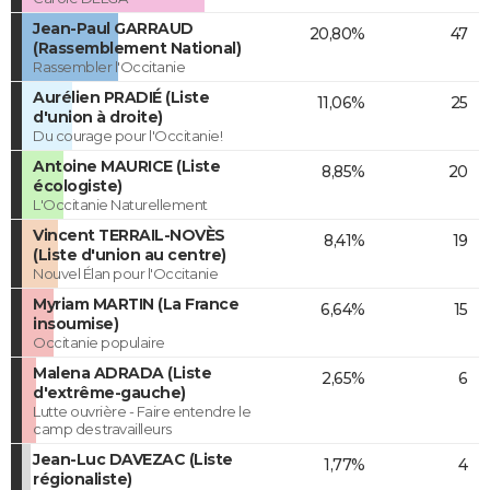
Jean-Paul GARRAUD
20,80%
47
(Rassemblement National)
Rassembler l'Occitanie
Aurélien PRADIÉ (Liste
11,06%
25
d'union à droite)
Du courage pour l'Occitanie!
Antoine MAURICE (Liste
8,85%
20
écologiste)
L'Occitanie Naturellement
Vincent TERRAIL-NOVÈS
8,41%
19
(Liste d'union au centre)
Nouvel Élan pour l'Occitanie
Myriam MARTIN (La France
6,64%
15
insoumise)
Occitanie populaire
Malena ADRADA (Liste
2,65%
6
d'extrême-gauche)
Lutte ouvrière - Faire entendre le
camp des travailleurs
Jean-Luc DAVEZAC (Liste
1,77%
4
régionaliste)