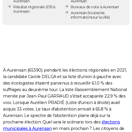
Aurensan
Aurensan
City break
Voyage de noces
Climat
Destinations
Voyage nature
Forum
+
Résultat régionale 2015 à
Bureaux de vote à Aurensan
PHOTO
Aurensan
Aurensan
(toutes les
informations sur la ville)
GUIDES D'ACHAT
BONS PLANS
CARTE DE VOEUX
Carte Bonne année
Carte Pâques
Carte de Noël
Carte Saint-Valentin
Carte d'anniversaire
DICTIONNAIRE
Biographies
Expressions
Dictionnaire
Citations
Proverbes
PROGRAMME TV
À Aurensan (65390), pendant les élections régionales en 2021,
la candidate Carole DELGA et sa liste d'union à gauche avec
COPAINS D'AVANT
des écologistes étaient parvenus à recueillir 61,0 % des
suffrages au deuxième tour. La liste Rassemblement National
Se connecter
Collèges
Universités
Service militaire
S'inscrire
Lycées
Primaires
Entreprises
Avis de recherche
AVIS DE DÉCÈS
menée par Jean-Paul GARRAUD s'était accaparée 22,9 % des
voix. Lorsque Aurélien PRADIÉ (Liste d'union à droite) avait
FORUM
acquis 33 votes. Le taux d'abstention arrivait à 65,8 % à
Lifestyle
Sport
Television
Cinema
Bricolage
Culture
Auto
Voyage
Aurensan. Le spectre de l'abstention plane déjà sur la
prochaine élection. Quel sera le scénario lors des
élections
municipales à Aurensan
en mars prochain ? Les citoyens de