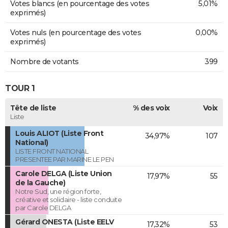
Votes blancs (en pourcentage des votes
5,01%
exprimés)
Votes nuls (en pourcentage des votes
0,00%
exprimés)
Nombre de votants
399
TOUR 1
Tête de liste
% des voix
Voix
Liste
Louis ALIOT (Liste Front
34,97%
107
National)
LISTE FRONT NATIONAL
PRESENTEE PAR MARINE LE PEN
Carole DELGA (Liste Union
17,97%
55
de la Gauche)
Notre Sud, une région forte,
créative et solidaire - liste conduite
par Carole DELGA
Gérard ONESTA (Liste EELV
17,32%
53