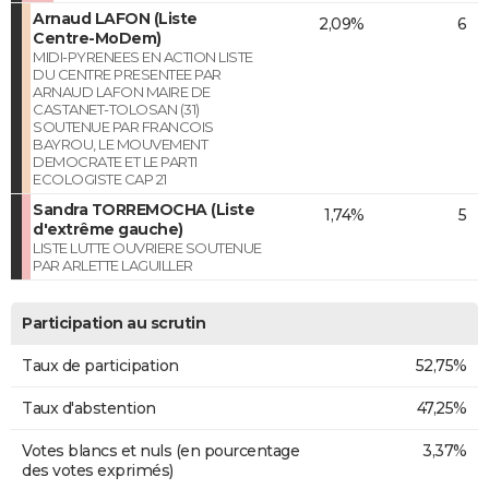
Arnaud LAFON (Liste
2,09%
6
Centre-MoDem)
MIDI-PYRENEES EN ACTION LISTE
DU CENTRE PRESENTEE PAR
ARNAUD LAFON MAIRE DE
CASTANET-TOLOSAN (31)
SOUTENUE PAR FRANCOIS
BAYROU, LE MOUVEMENT
DEMOCRATE ET LE PARTI
ECOLOGISTE CAP 21
Sandra TORREMOCHA (Liste
1,74%
5
d'extrême gauche)
LISTE LUTTE OUVRIERE SOUTENUE
PAR ARLETTE LAGUILLER
Participation au scrutin
Taux de participation
52,75%
Taux d'abstention
47,25%
Votes blancs et nuls (en pourcentage
3,37%
des votes exprimés)