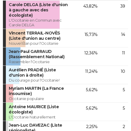
Carole DELGA (Liste d'union
43,82%
39
à gauche avec des
écologiste)
L'Occitanie en Commun avec
Carole DELGA
Vincent TERRAIL-NOVÈS
15,73%
14
(Liste d'union au centre)
Nouvel Élan pour l'Occitanie
Jean-Paul GARRAUD
12,36%
11
(Rassemblement National)
Rassembler l'Occitanie
Aurélien PRADIÉ (Liste
11,24%
10
d'union à droite)
Du courage pour l'Occitanie!
Myriam MARTIN (La France
5,62%
5
insoumise)
Occitanie populaire
Antoine MAURICE (Liste
5,62%
5
écologiste)
L'Occitanie Naturellement
Jean-Luc DAVEZAC (Liste
2,25%
2
régionaliste)