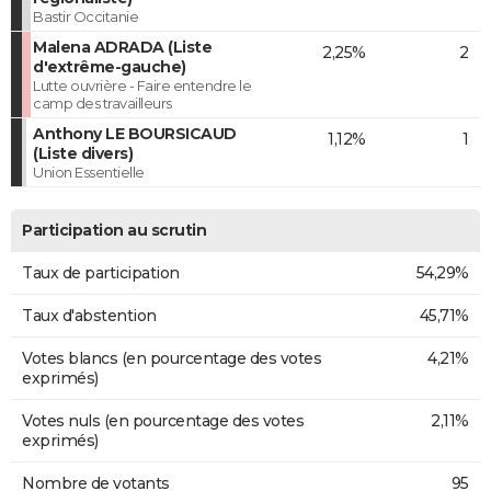
Bastir Occitanie
Malena ADRADA (Liste
2,25%
2
d'extrême-gauche)
Lutte ouvrière - Faire entendre le
camp des travailleurs
Anthony LE BOURSICAUD
1,12%
1
(Liste divers)
Union Essentielle
Participation au scrutin
Taux de participation
54,29%
Taux d'abstention
45,71%
Votes blancs (en pourcentage des votes
4,21%
exprimés)
Votes nuls (en pourcentage des votes
2,11%
exprimés)
Nombre de votants
95