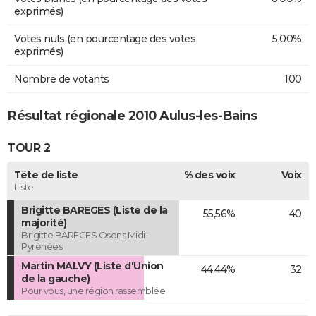
exprimés)
Votes nuls (en pourcentage des votes
5,00%
exprimés)
Nombre de votants
100
Résultat régionale 2010 Aulus-les-Bains
TOUR 2
Tête de liste
% des voix
Voix
Liste
Brigitte BAREGES (Liste de la
55,56%
40
majorité)
Brigitte BAREGES Osons Midi-
Pyrénées
Martin MALVY (Liste d'Union
44,44%
32
de la gauche)
Pour vous, une région rassemblée