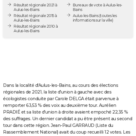
Résultat régionale 2021 à
Bureaux de vote à Aulus-les-
City break
Voyage de noces
Climat
Destinations
Voyage nature
Forum
+
PHOTO
Aulus-les-Bains
Bains
Résultat régionale 2015 à
Aulus-les-Bains
(toutes les
GUIDES D'ACHAT
Aulus-les-Bains
informations sur la ville)
Résultat régionale 2010 à
Aulus-les-Bains
BONS PLANS
CARTE DE VOEUX
Carte Bonne année
Carte Pâques
Carte de Noël
Carte Saint-Valentin
Carte d'anniversaire
DICTIONNAIRE
Biographies
Expressions
Dictionnaire
Citations
Proverbes
PROGRAMME TV
COPAINS D'AVANT
Dans la localité d'Aulus-les-Bains, au cours des élections
régionales de 2021, la liste d'union à gauche avec des
Se connecter
Collèges
Universités
Service militaire
S'inscrire
Lycées
Primaires
Entreprises
Avis de recherche
AVIS DE DÉCÈS
écologistes conduite par Carole DELGA était parvenue à
remporter 63,53 % des voix au deuxième tour. Aurélien
FORUM
PRADIÉ et sa liste d'union à droite avaient empoché 22,35 %
Lifestyle
Sport
Television
Cinema
Bricolage
Culture
Auto
Voyage
des suffrages. Un dernier candidat a pu être présent au second
tour dans cette région. Jean-Paul GARRAUD (Liste du
Rassemblement National) avait du coup recueilli 12 votes. Les