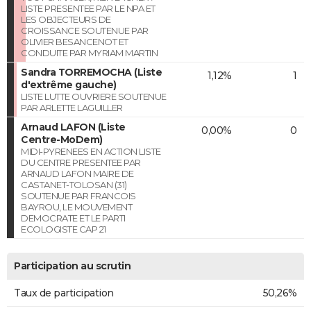
LISTE PRESENTEE PAR LE NPA ET
LES OBJECTEURS DE
CROISSANCE SOUTENUE PAR
OLIVIER BESANCENOT ET
CONDUITE PAR MYRIAM MARTIN
Sandra TORREMOCHA (Liste
1,12%
1
d'extrême gauche)
LISTE LUTTE OUVRIERE SOUTENUE
PAR ARLETTE LAGUILLER
Arnaud LAFON (Liste
0,00%
0
Centre-MoDem)
MIDI-PYRENEES EN ACTION LISTE
DU CENTRE PRESENTEE PAR
ARNAUD LAFON MAIRE DE
CASTANET-TOLOSAN (31)
SOUTENUE PAR FRANCOIS
BAYROU, LE MOUVEMENT
DEMOCRATE ET LE PARTI
ECOLOGISTE CAP 21
Participation au scrutin
Taux de participation
50,26%