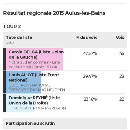
Résultat régionale 2015 Aulus-les-Bains
TOUR 2
Tête de liste
% des voix
Voix
Liste
Carole DELGA (Liste Union
47,37%
45
de la Gauche)
Notre Sud en commun - Liste
conduite par Carole DELGA
Louis ALIOT (Liste Front
29,47%
28
National)
LISTE FRONT NATIONAL
PRESENTEE PAR MARINE LE PEN
Dominique REYNIÉ (Liste
23,16%
22
Union de la Droite)
JE M'ENGAGE POUR MA REGION
Participation au scrutin