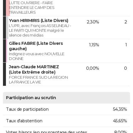
LUTTE OUVRIERE - FAIRE
ENTENDRE LE CAMP DES
TRAVAILLEURS
Yvan HIRIMIRIS (Liste Divers)
2,30%
2
L'UPR, avec François ASSELINEAU -
LE PARTI QUI MONTE malgré le
silence des médias
Gilles FABRE (Liste Divers
1,15%
1
gauche)
Indignez-vous avec NOUVELLE
DONNE
Jean-Claude MARTINEZ
0,00%
0
(Liste Extrême droite)
FORCE FRANCE SUD LA REGION
LA FRANCE LA VIE
Participation au scrutin
Taux de participation
54,35%
Taux d'abstention
45,65%
Votes blancs (en pourcentage des votes
8,00%