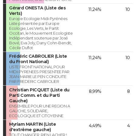
Gérard ONESTA (Liste des
11,24%
10
Verts)
Europe Ecologie Midi-Pyrénées
Liste présentée par Europe
Ecologie, Les Verts, le Partit
Occitan, le Mouvement Ecologiste
Indépendant soutenue par José
Bové, Eva Joly, Dany Cohn-Bendit,
Cécile Duflot
Frédéric CABROLIER (Liste
11,24%
10
du Front National)
LISTE FRONT NATIONAL POUR
MIDI-PYRENEES PRESENTEE PAR
JEAN-MARIE LE PEN CONDUITE
PAR FREDERIC CABROLIER
Christian PICQUET (Liste du
8,99%
8
Parti Comm. et du Parti
Gauche)
ENSEMBLE POUR UNE REGION A
GAUCHE, SOLIDAIRE,
ECOLOGIQUE ET CITOYENNE
Myriam MARTIN (Liste
4,49%
4
d'extrême gauche)
TOUT CHANGER, RIEN LACHER !