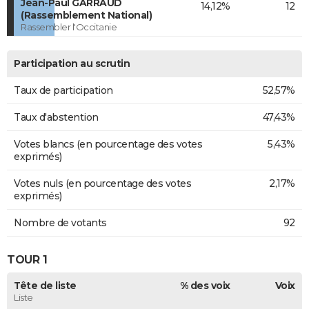
Jean-Paul GARRAUD
14,12%
12
(Rassemblement National)
Rassembler l'Occitanie
Participation au scrutin
Taux de participation
52,57%
Taux d'abstention
47,43%
Votes blancs (en pourcentage des votes
5,43%
exprimés)
Votes nuls (en pourcentage des votes
2,17%
exprimés)
Nombre de votants
92
TOUR 1
Tête de liste
% des voix
Voix
Liste