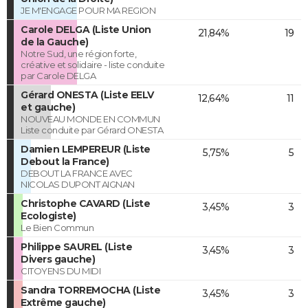
JE M'ENGAGE POUR MA REGION
Carole DELGA (Liste Union
21,84%
19
de la Gauche)
Notre Sud, une région forte,
créative et solidaire - liste conduite
par Carole DELGA
Gérard ONESTA (Liste EELV
12,64%
11
et gauche)
NOUVEAU MONDE EN COMMUN
Liste conduite par Gérard ONESTA
Damien LEMPEREUR (Liste
5,75%
5
Debout la France)
DEBOUT LA FRANCE AVEC
NICOLAS DUPONT AIGNAN
Christophe CAVARD (Liste
3,45%
3
Ecologiste)
Le Bien Commun
Philippe SAUREL (Liste
3,45%
3
Divers gauche)
CITOYENS DU MIDI
Sandra TORREMOCHA (Liste
3,45%
3
Extrême gauche)