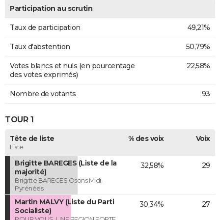
Participation au scrutin
Taux de participation
49,21%
Taux d'abstention
50,79%
Votes blancs et nuls (en pourcentage
22,58%
des votes exprimés)
Nombre de votants
93
TOUR 1
Tête de liste
% des voix
Voix
Liste
Brigitte BAREGES (Liste de la
32,58%
29
majorité)
Brigitte BAREGES Osons Midi-
Pyrénées
Martin MALVY (Liste du Parti
30,34%
27
Socialiste)
POUR VOUS, UNE REGION FORTE