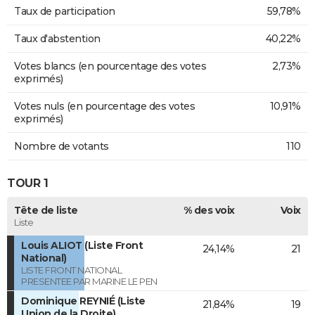
Taux de participation
59,78%
Taux d'abstention
40,22%
Votes blancs (en pourcentage des votes
2,73%
exprimés)
Votes nuls (en pourcentage des votes
10,91%
exprimés)
Nombre de votants
110
TOUR 1
Tête de liste
% des voix
Voix
Liste
Louis ALIOT (Liste Front
24,14%
21
National)
LISTE FRONT NATIONAL
PRESENTEE PAR MARINE LE PEN
Dominique REYNIÉ (Liste
21,84%
19
Union de la Droite)