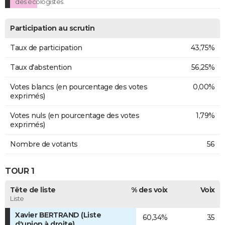
des écologistes.
Participation au scrutin
Taux de participation
43,75%
Taux d'abstention
56,25%
Votes blancs (en pourcentage des votes
0,00%
exprimés)
Votes nuls (en pourcentage des votes
1,79%
exprimés)
Nombre de votants
56
TOUR 1
Tête de liste
% des voix
Voix
Liste
Xavier BERTRAND (Liste
60,34%
35
d'union à droite)