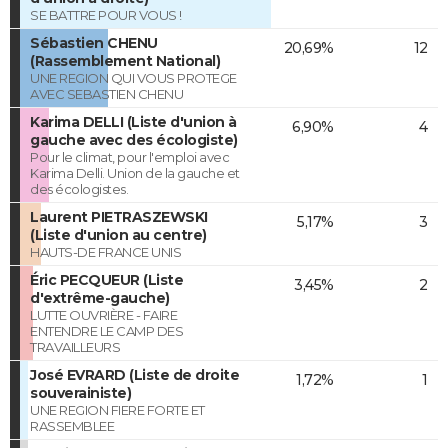
SE BATTRE POUR VOUS !
Sébastien CHENU
20,69%
12
(Rassemblement National)
UNE REGION QUI VOUS PROTEGE
AVEC SEBASTIEN CHENU
Karima DELLI (Liste d'union à
6,90%
4
gauche avec des écologiste)
Pour le climat, pour l'emploi avec
Karima Delli. Union de la gauche et
des écologistes.
Laurent PIETRASZEWSKI
5,17%
3
(Liste d'union au centre)
HAUTS-DE FRANCE UNIS
Éric PECQUEUR (Liste
3,45%
2
d'extrême-gauche)
LUTTE OUVRIÈRE - FAIRE
ENTENDRE LE CAMP DES
TRAVAILLEURS
José EVRARD (Liste de droite
1,72%
1
souverainiste)
UNE REGION FIERE FORTE ET
RASSEMBLEE