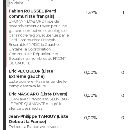
solidaire
Fabien ROUSSEL (Parti
1,37%
1
communiste français)
L'HUMAIN D'ABORD ! liste de
rassemblement citoyen pour une
gauche combative et écologiste
dans notre région, soutenue par le
Parti Communiste Français,
Ensemble ! NPDC, la Gauche
Unitaire, la Coordination
Communiste, République et
Socialisme, membres du FRONT
DE GAUCHE
Eric PECQUEUR (Liste
0,00%
0
Extrême gauche)
Lutte ouvrière - Faire entendre le
camp des travailleurs
Eric MASCARO (Liste Divers)
0,00%
0
L'UPR avec François ASSELINEAU -
LE PARTI QUI MONTE malgré le
silence des médias
Jean-Philippe TANGUY (Liste
0,00%
0
Debout la France)
Debout la France avec Nicolas