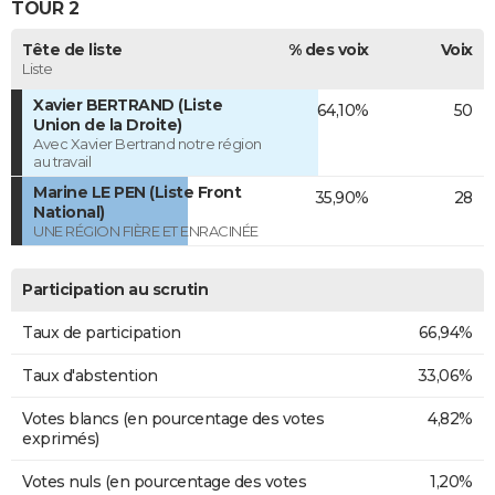
TOUR 2
Tête de liste
% des voix
Voix
Liste
Xavier BERTRAND (Liste
64,10%
50
Union de la Droite)
Avec Xavier Bertrand notre région
au travail
Marine LE PEN (Liste Front
35,90%
28
National)
UNE RÉGION FIÈRE ET ENRACINÉE
Participation au scrutin
Taux de participation
66,94%
Taux d'abstention
33,06%
Votes blancs (en pourcentage des votes
4,82%
exprimés)
Votes nuls (en pourcentage des votes
1,20%