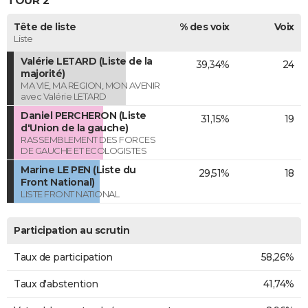
TOUR 2
Tête de liste
% des voix
Voix
Liste
Valérie LETARD (Liste de la
39,34%
24
majorité)
MA VIE, MA REGION, MON AVENIR
avec Valérie LETARD
Daniel PERCHERON (Liste
31,15%
19
d'Union de la gauche)
RASSEMBLEMENT DES FORCES
DE GAUCHE ET ECOLOGISTES
Marine LE PEN (Liste du
29,51%
18
Front National)
LISTE FRONT NATIONAL
Participation au scrutin
Taux de participation
58,26%
Taux d'abstention
41,74%