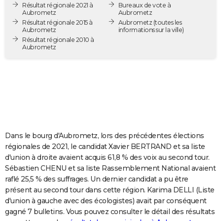
Résultat régionale 2021 à
Bureaux de vote à
City break
Voyage de noces
Climat
Destinations
Voyage nature
Forum
+
PHOTO
Aubrometz
Aubrometz
Résultat régionale 2015 à
Aubrometz
(toutes les
Aubrometz
informations sur la ville)
GUIDES D'ACHAT
Résultat régionale 2010 à
Aubrometz
BONS PLANS
CARTE DE VOEUX
Carte Bonne année
Carte Pâques
Carte de Noël
Carte Saint-Valentin
Carte d'anniversaire
DICTIONNAIRE
Biographies
Expressions
Dictionnaire
Citations
Proverbes
PROGRAMME TV
COPAINS D'AVANT
Dans le bourg d'Aubrometz, lors des précédentes élections
régionales de 2021, le candidat Xavier BERTRAND et sa liste
Se connecter
Collèges
Universités
Service militaire
S'inscrire
Lycées
Primaires
Entreprises
Avis de recherche
AVIS DE DÉCÈS
d'union à droite avaient acquis 61,8 % des voix au second tour.
Sébastien CHENU et sa liste Rassemblement National avaient
FORUM
raflé 25,5 % des suffrages. Un dernier candidat a pu être
présent au second tour dans cette région. Karima DELLI (Liste
Lifestyle
Sport
Television
Cinema
Bricolage
Culture
Auto
Voyage
d'union à gauche avec des écologistes) avait par conséquent
gagné 7 bulletins. Vous pouvez consulter le détail des résultats