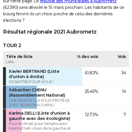
sur cette page. Le
résultat des municipales à Aubrometz
(62390) sera dévoilé le 15 mars prochain. Les habitants de ce
bourg feront-ils un choix proche de celui des dernières
élections ?
Résultat régionale 2021 Aubrometz
TOUR 2
Tête de liste
% des voix
Voix
Liste
Xavier BERTRAND (Liste
61,82%
34
d'union à droite)
SE BATTRE POUR VOUS !
Sébastien CHENU
25,45%
14
(Rassemblement National)
UNE REGION QUI VOUS PROTEGE
AVEC SEBASTIEN CHENU
Karima DELLI (Liste d'union à
12,73%
7
gauche avec des écologiste)
Pour le climat, pour l'emploi avec
Karima Delli. Union de la gauche et