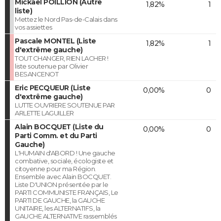
Mickaël POILLION (Autre
1,82%
1
liste)
Mettez le Nord Pas-de-Calais dans
vos assiettes
Pascale MONTEL (Liste
1,82%
1
d'extrême gauche)
TOUT CHANGER, RIEN LACHER !
liste soutenue par Olivier
BESANCENOT
Eric PECQUEUR (Liste
0,00%
0
d'extrême gauche)
LUTTE OUVRIERE SOUTENUE PAR
ARLETTE LAGUILLER
Alain BOCQUET (Liste du
0,00%
0
Parti Comm. et du Parti
Gauche)
L'HUMAIN d'ABORD ! Une gauche
combative, sociale, écologiste et
citoyenne pour ma Région.
Ensemble avec Alain BOCQUET.
Liste D'UNION présentée par le
PARTI COMMUNISTE FRANÇAIS, Le
PARTI DE GAUCHE, la GAUCHE
UNITAIRE, les ALTERNATIFS, la
GAUCHE ALTERNATIVE rassemblés