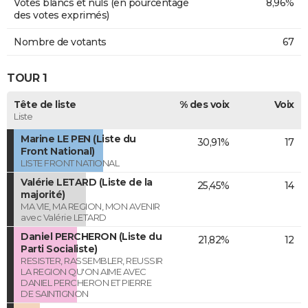
Votes blancs et nuls (en pourcentage
8,96%
des votes exprimés)
Nombre de votants
67
TOUR 1
Tête de liste
% des voix
Voix
Liste
Marine LE PEN (Liste du
30,91%
17
Front National)
LISTE FRONT NATIONAL
Valérie LETARD (Liste de la
25,45%
14
majorité)
MA VIE, MA REGION, MON AVENIR
avec Valérie LETARD
Daniel PERCHERON (Liste du
21,82%
12
Parti Socialiste)
RESISTER, RASSEMBLER, REUSSIR
LA REGION QU'ON AIME AVEC
DANIEL PERCHERON ET PIERRE
DE SAINTIGNON