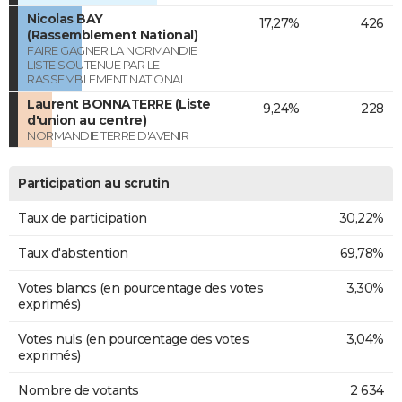
Nicolas BAY
17,27%
426
(Rassemblement National)
FAIRE GAGNER LA NORMANDIE
LISTE SOUTENUE PAR LE
RASSEMBLEMENT NATIONAL
Laurent BONNATERRE (Liste
9,24%
228
d'union au centre)
NORMANDIE TERRE D'AVENIR
Participation au scrutin
Taux de participation
30,22%
Taux d'abstention
69,78%
Votes blancs (en pourcentage des votes
3,30%
exprimés)
Votes nuls (en pourcentage des votes
3,04%
exprimés)
Nombre de votants
2 634