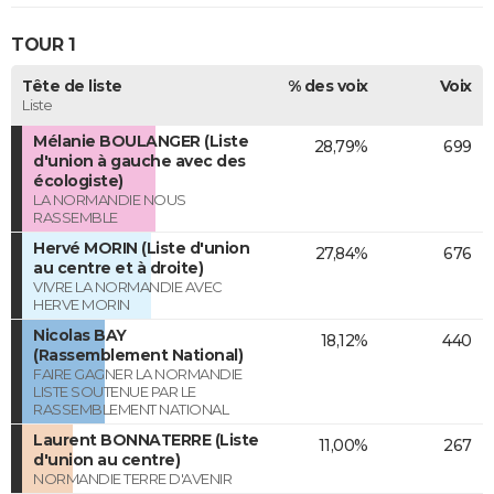
TOUR 1
Tête de liste
% des voix
Voix
Liste
Mélanie BOULANGER (Liste
28,79%
699
d'union à gauche avec des
écologiste)
LA NORMANDIE NOUS
RASSEMBLE
Hervé MORIN (Liste d'union
27,84%
676
au centre et à droite)
VIVRE LA NORMANDIE AVEC
HERVE MORIN
Nicolas BAY
18,12%
440
(Rassemblement National)
FAIRE GAGNER LA NORMANDIE
LISTE SOUTENUE PAR LE
RASSEMBLEMENT NATIONAL
Laurent BONNATERRE (Liste
11,00%
267
d'union au centre)
NORMANDIE TERRE D'AVENIR