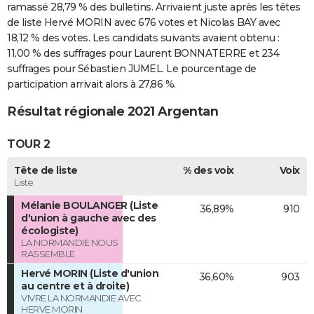
ramassé 28,79 % des bulletins. Arrivaient juste après les têtes
de liste Hervé MORIN avec 676 votes et Nicolas BAY avec
18,12 % des votes. Les candidats suivants avaient obtenu :
11,00 % des suffrages pour Laurent BONNATERRE et 234
suffrages pour Sébastien JUMEL. Le pourcentage de
participation arrivait alors à 27,86 %.
Résultat régionale 2021 Argentan
TOUR 2
Tête de liste
% des voix
Voix
Liste
Mélanie BOULANGER (Liste
36,89%
910
d'union à gauche avec des
écologiste)
LA NORMANDIE NOUS
RASSEMBLE
Hervé MORIN (Liste d'union
36,60%
903
au centre et à droite)
VIVRE LA NORMANDIE AVEC
HERVE MORIN