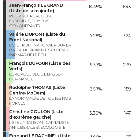
Jean-François LE GRAND
14,45%
643
(Liste de la majorité)
POUR NOTRE REGION,
ENSEMBLE, SOYONS
CONQUERANTS
Valérie DUPONT (Liste du
7,28%
324
Front National)
LISTE FRONT NATIONAL POUR LA
BASSE NORMANDIE SOUTENUE
PAR MARINE LE PEN
François DUFOUR (Liste des
5,37%
239
Verts)
EUROPE ECOLOGIE BASSE-
NORMANDIE
Rodolphe THOMAS (Liste
3,57%
159
Centre-MoDem)
LA NORMANDIE DE TOUTES NOS
FORCES
Christine COULON (Liste
3,30%
147
d'extrême gauche)
LISTE UNITAIRE ANTICAPITALISTE
ANTILIBERALE et ECOLOGISTE
Fernand LE RACHINEL (Liste