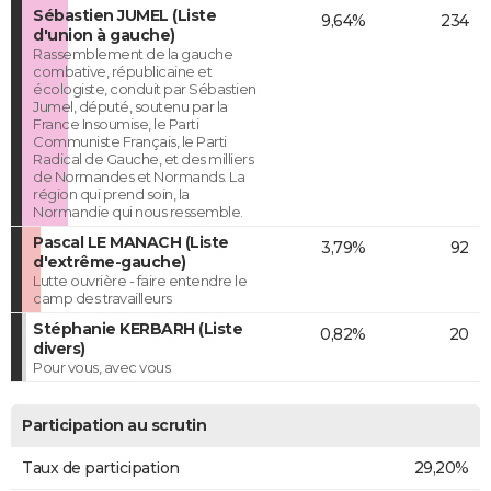
Sébastien JUMEL (Liste
9,64%
234
d'union à gauche)
Rassemblement de la gauche
combative, républicaine et
écologiste, conduit par Sébastien
Jumel, député, soutenu par la
France Insoumise, le Parti
Communiste Français, le Parti
Radical de Gauche, et des milliers
de Normandes et Normands. La
région qui prend soin, la
Normandie qui nous ressemble.
Pascal LE MANACH (Liste
3,79%
92
d'extrême-gauche)
Lutte ouvrière - faire entendre le
camp des travailleurs
Stéphanie KERBARH (Liste
0,82%
20
divers)
Pour vous, avec vous
Participation au scrutin
Taux de participation
29,20%