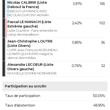
Nicolas CALBRIX (Liste
3,91%
165
Debout la France)
DEBOUT LA FRANCE AVEC
NICOLAS DUPONT-AIGNAN
Pascal LE MANACH (Liste
2,42%
102
Extrême gauche)
Lutte Ouvrière - Faire entendre le
camp des travailleurs
Jean-Christophe LOUTRE
0,85%
36
(Liste Divers)
L'UPR, avec François ASSELINEAU -
LE PARTI QUI MONTE malgré le
silence des médias
Alexandra LECOEUR (Liste
0,76%
32
Divers gauche)
NOUVELLE DONNE NORMANDIE
Participation au scrutin
Taux de participation
50,05%
Taux d'abstention
49,95%