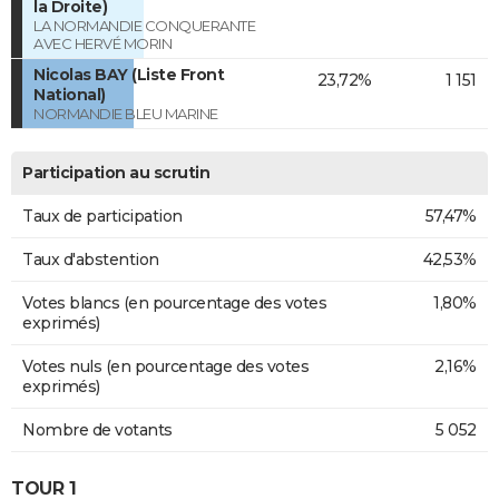
la Droite)
LA NORMANDIE CONQUERANTE
AVEC HERVÉ MORIN
Nicolas BAY (Liste Front
23,72%
1 151
National)
NORMANDIE BLEU MARINE
Participation au scrutin
Taux de participation
57,47%
Taux d'abstention
42,53%
Votes blancs (en pourcentage des votes
1,80%
exprimés)
Votes nuls (en pourcentage des votes
2,16%
exprimés)
Nombre de votants
5 052
TOUR 1