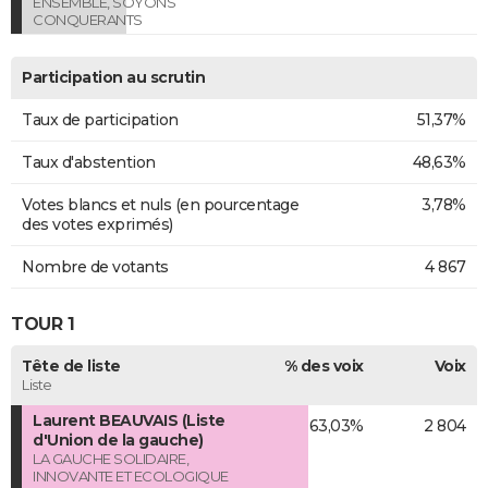
ENSEMBLE, SOYONS
CONQUERANTS
Participation au scrutin
Taux de participation
51,37%
Taux d'abstention
48,63%
Votes blancs et nuls (en pourcentage
3,78%
des votes exprimés)
Nombre de votants
4 867
TOUR 1
Tête de liste
% des voix
Voix
Liste
Laurent BEAUVAIS (Liste
63,03%
2 804
d'Union de la gauche)
LA GAUCHE SOLIDAIRE,
INNOVANTE ET ECOLOGIQUE