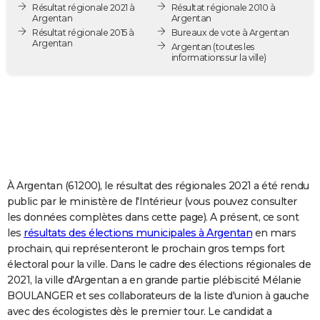
Résultat régionale 2021 à
Résultat régionale 2010 à
City break
Voyage de noces
Climat
Destinations
Voyage nature
Forum
+
PHOTO
Argentan
Argentan
Résultat régionale 2015 à
Bureaux de vote à Argentan
Argentan
GUIDES D'ACHAT
Argentan
(toutes les
informations sur la ville)
BONS PLANS
CARTE DE VOEUX
Carte Bonne année
Carte Pâques
Carte de Noël
Carte Saint-Valentin
Carte d'anniversaire
DICTIONNAIRE
Biographies
Expressions
Dictionnaire
Citations
Proverbes
PROGRAMME TV
À Argentan (61200), le résultat des régionales 2021 a été rendu
COPAINS D'AVANT
public par le ministère de l'Intérieur (vous pouvez consulter
les données complètes dans cette page). A présent, ce sont
Se connecter
Collèges
Universités
Service militaire
S'inscrire
Lycées
Primaires
Entreprises
Avis de recherche
AVIS DE DÉCÈS
les
résultats des élections municipales à Argentan
en mars
prochain, qui représenteront le prochain gros temps fort
FORUM
électoral pour la ville. Dans le cadre des élections régionales de
Lifestyle
Sport
Television
Cinema
Bricolage
Culture
Auto
Voyage
2021, la ville d'Argentan a en grande partie plébiscité Mélanie
BOULANGER et ses collaborateurs de la liste d'union à gauche
avec des écologistes dès le premier tour. Le candidat a