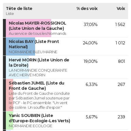
Tête de liste
% des voix
Voix
Liste
Nicolas MAYER-ROSSIGNOL
37,05%
1 562
(Liste Union de la Gauche)
Au service de tous les Normands
Nicolas BAY (Liste Front
24,00%
1 012
National)
NORMANDIE BLEU MARINE
Hervé MORIN (Liste Union de
19,00%
801
la Droite)
LA NORMANDIE CONQUERANTE
AVEC HERVÉ MORIN
Sébastien JUMEL (Liste du
6,33%
267
Front de Gauche)
Liste du Front de Gauche conduite
par Sébastien Jumel soutenue par
le PCF - le PG ensemble. "Un vent
de colère. Un souffle d'espoir."
Yanic SOUBIEN (Liste
5,67%
239
d'Europe-Ecologie-Les Verts)
NORMANDIE ECOLOGIE