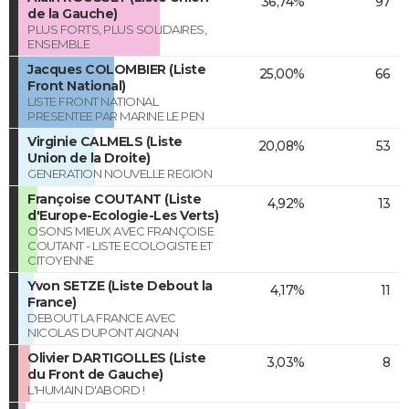
36,74%
97
de la Gauche)
PLUS FORTS, PLUS SOLIDAIRES,
ENSEMBLE
Jacques COLOMBIER (Liste
25,00%
66
Front National)
LISTE FRONT NATIONAL
PRESENTEE PAR MARINE LE PEN
Virginie CALMELS (Liste
20,08%
53
Union de la Droite)
GENERATION NOUVELLE REGION
Françoise COUTANT (Liste
4,92%
13
d'Europe-Ecologie-Les Verts)
OSONS MIEUX AVEC FRANÇOISE
COUTANT - LISTE ECOLOGISTE ET
CITOYENNE
Yvon SETZE (Liste Debout la
4,17%
11
France)
DEBOUT LA FRANCE AVEC
NICOLAS DUPONT AIGNAN
Olivier DARTIGOLLES (Liste
3,03%
8
du Front de Gauche)
L'HUMAIN D'ABORD !