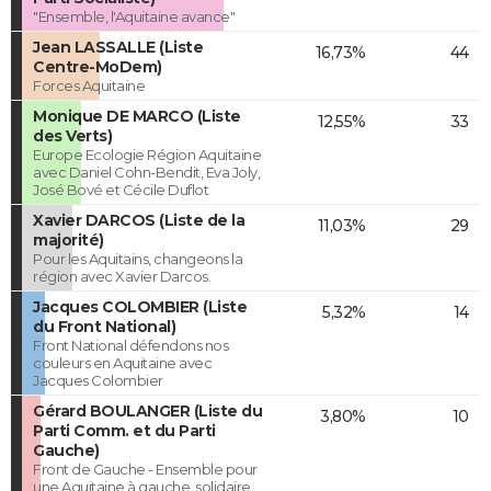
"Ensemble, l'Aquitaine avance"
Jean LASSALLE (Liste
16,73%
44
Centre-MoDem)
Forces Aquitaine
Monique DE MARCO (Liste
12,55%
33
des Verts)
Europe Ecologie Région Aquitaine
avec Daniel Cohn-Bendit, Eva Joly,
José Bové et Cécile Duflot
Xavier DARCOS (Liste de la
11,03%
29
majorité)
Pour les Aquitains, changeons la
région avec Xavier Darcos.
Jacques COLOMBIER (Liste
5,32%
14
du Front National)
Front National défendons nos
couleurs en Aquitaine avec
Jacques Colombier
Gérard BOULANGER (Liste du
3,80%
10
Parti Comm. et du Parti
Gauche)
Front de Gauche - Ensemble pour
une Aquitaine à gauche, solidaire,