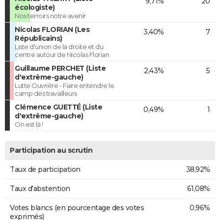
9,71%
20
écologiste)
Nos terroirs notre avenir
Nicolas FLORIAN (Les
3,40%
7
Républicains)
Liste d'union de la droite et du
centre autour de Nicolas Florian
Guillaume PERCHET (Liste
2,43%
5
d'extrême-gauche)
Lutte Ouvrière - Faire entendre le
camp des travailleurs
Clémence GUETTÉ (Liste
0,49%
1
d'extrême-gauche)
On est là !
Participation au scrutin
Taux de participation
38,92%
Taux d'abstention
61,08%
Votes blancs (en pourcentage des votes
0,96%
exprimés)