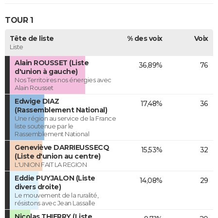
TOUR 1
Tête de liste
% des voix
Voix
Liste
Alain ROUSSET (Liste
36,89%
76
d'union à gauche)
Nos Territoires nos énergies avec
Alain Rousset
Edwige DIAZ
17,48%
36
(Rassemblement National)
Une région au service de la France
liste soutenue par le
Rassemblement National
Geneviève DARRIEUSSECQ
15,53%
32
(Liste d'union au centre)
L'UNION FAIT LA REGION
Eddie PUYJALON (Liste
14,08%
29
divers droite)
Le mouvement de la ruralité,
résistons avec Jean Lassalle
Nicolas THIERRY (Liste