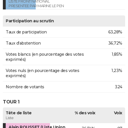
LISTE FRONT NATIONAL
PRESENTEE PAR MARINE LE PEN
Participation au scrutin
Taux de participation
63,28%
Taux d'abstention
36,72%
Votes blancs (en pourcentage des votes
1,85%
exprimés)
Votes nuls (en pourcentage des votes
1,23%
exprimés)
Nombre de votants
324
TOUR 1
Tête de liste
% des voix
Voix
Liste
Alain ROUSSET (Liste Union