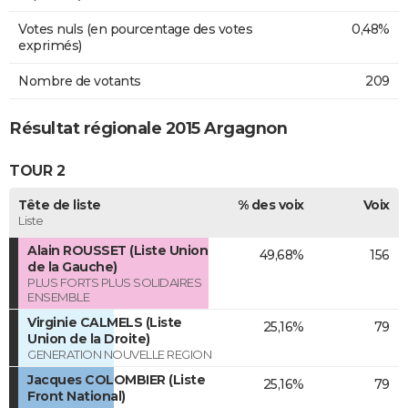
Votes nuls (en pourcentage des votes
0,48%
exprimés)
Nombre de votants
209
Résultat régionale 2015 Argagnon
TOUR 2
Tête de liste
% des voix
Voix
Liste
Alain ROUSSET (Liste Union
49,68%
156
de la Gauche)
PLUS FORTS PLUS SOLIDAIRES
ENSEMBLE
Virginie CALMELS (Liste
25,16%
79
Union de la Droite)
GENERATION NOUVELLE REGION
Jacques COLOMBIER (Liste
25,16%
79
Front National)