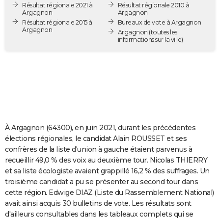
Résultat régionale 2021 à
Résultat régionale 2010 à
City break
Voyage de noces
Climat
Destinations
Voyage nature
Forum
+
PHOTO
Argagnon
Argagnon
Résultat régionale 2015 à
Bureaux de vote à Argagnon
Argagnon
GUIDES D'ACHAT
Argagnon
(toutes les
informations sur la ville)
BONS PLANS
CARTE DE VOEUX
Carte Bonne année
Carte Pâques
Carte de Noël
Carte Saint-Valentin
Carte d'anniversaire
DICTIONNAIRE
Biographies
Expressions
Dictionnaire
Citations
Proverbes
PROGRAMME TV
À Argagnon (64300), en juin 2021, durant les précédentes
COPAINS D'AVANT
élections régionales, le candidat Alain ROUSSET et ses
confrères de la liste d'union à gauche étaient parvenus à
Se connecter
Collèges
Universités
Service militaire
S'inscrire
Lycées
Primaires
Entreprises
Avis de recherche
AVIS DE DÉCÈS
recueillir 49,0 % des voix au deuxième tour. Nicolas THIERRY
et sa liste écologiste avaient grappillé 16,2 % des suffrages. Un
FORUM
troisième candidat a pu se présenter au second tour dans
Lifestyle
Sport
Television
Cinema
Bricolage
Culture
Auto
Voyage
cette région. Edwige DIAZ (Liste du Rassemblement National)
avait ainsi acquis 30 bulletins de vote. Les résultats sont
d'ailleurs consultables dans les tableaux complets qui se