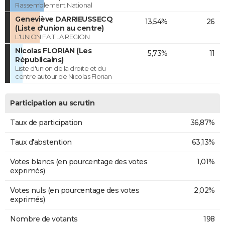
Rassemblement National
Geneviève DARRIEUSSECQ
13,54%
26
(Liste d'union au centre)
L'UNION FAIT LA REGION
Nicolas FLORIAN (Les
5,73%
11
Républicains)
Liste d'union de la droite et du
centre autour de Nicolas Florian
Participation au scrutin
Taux de participation
36,87%
Taux d'abstention
63,13%
Votes blancs (en pourcentage des votes
1,01%
exprimés)
Votes nuls (en pourcentage des votes
2,02%
exprimés)
Nombre de votants
198