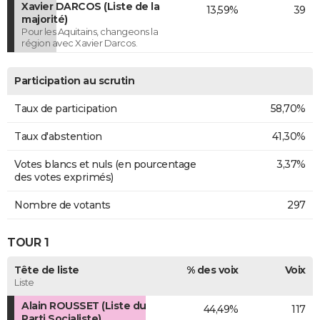
Xavier DARCOS (Liste de la
13,59%
39
majorité)
Pour les Aquitains, changeons la
région avec Xavier Darcos.
Participation au scrutin
Taux de participation
58,70%
Taux d'abstention
41,30%
Votes blancs et nuls (en pourcentage
3,37%
des votes exprimés)
Nombre de votants
297
TOUR 1
Tête de liste
% des voix
Voix
Liste
Alain ROUSSET (Liste du
44,49%
117
Parti Socialiste)