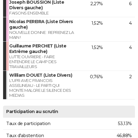
Joseph BOUSSION (Liste
2,27%
6
Divers gauche)
FAISONS ENSEMBLE
Nicolas PEREIRA (Liste Divers
1,52%
4
gauche)
NOUVELLE DONNE : REPRENEZ LA
MAIN !
Guillaume PERCHET (Liste
1,52%
4
Extrême gauche)
LUTTE OUVRIERE - FAIRE
ENTENDRE LE CAMP DES
TRAVAILLEURS
William DOUET (Liste Divers)
0,76%
2
L'UPR AVEC FRANCOIS
ASSELINEAU - LE PARTI QUI
MONTE MALGRE LE SILENCE DES
MEDIAS
Participation au scrutin
Taux de participation
53,13%
Taux d'abstention
46,88%