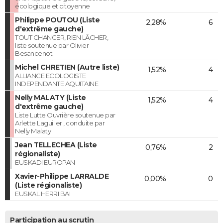
écologique et citoyenne
Philippe POUTOU (Liste
2,28%
6
d'extrême gauche)
TOUT CHANGER, RIEN LÂCHER,
liste soutenue par Olivier
Besancenot
Michel CHRETIEN (Autre liste)
1,52%
4
ALLIANCE ECOLOGISTE
INDEPENDANTE AQUITAINE
Nelly MALATY (Liste
1,52%
4
d'extrême gauche)
Liste Lutte Ouvrière soutenue par
Arlette Laguiller , conduite par
Nelly Malaty
Jean TELLECHEA (Liste
0,76%
2
régionaliste)
EUSKADI EUROPAN
Xavier-Philippe LARRALDE
0,00%
0
(Liste régionaliste)
EUSKAL HERRI BAI
Participation au scrutin