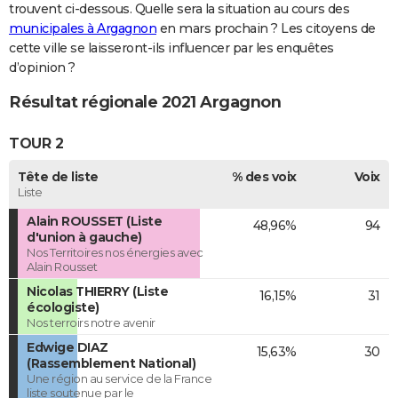
trouvent ci-dessous. Quelle sera la situation au cours des
municipales à Argagnon
en mars prochain ? Les citoyens de
cette ville se laisseront-ils influencer par les enquêtes
d’opinion ?
Résultat régionale 2021 Argagnon
TOUR 2
Tête de liste
% des voix
Voix
Liste
Alain ROUSSET (Liste
48,96%
94
d'union à gauche)
Nos Territoires nos énergies avec
Alain Rousset
Nicolas THIERRY (Liste
16,15%
31
écologiste)
Nos terroirs notre avenir
Edwige DIAZ
15,63%
30
(Rassemblement National)
Une région au service de la France
liste soutenue par le