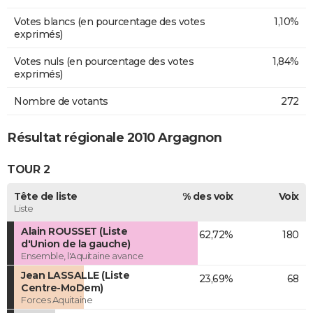
Votes blancs (en pourcentage des votes
1,10%
exprimés)
Votes nuls (en pourcentage des votes
1,84%
exprimés)
Nombre de votants
272
Résultat régionale 2010 Argagnon
TOUR 2
Tête de liste
% des voix
Voix
Liste
Alain ROUSSET (Liste
62,72%
180
d'Union de la gauche)
Ensemble, l'Aquitaine avance
Jean LASSALLE (Liste
23,69%
68
Centre-MoDem)
Forces Aquitaine