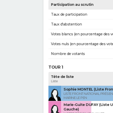
Participation au scrutin
Taux de participation
Taux d'abstention
Votes blancs (en pourcentage des v
Votes nuls (en pourcentage des vot
Nombre de votants
TOUR 1
Tête de liste
Liste
Sophie MONTEL (Liste Front
LISTE FRONT NATIONAL PRÉSEN
MARINE LE PEN
Marie-Guite DUFAY (Liste U
Gauche)