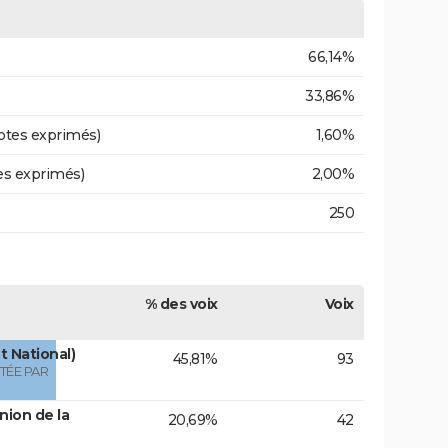
66,14%
33,86%
otes exprimés)
1,60%
es exprimés)
2,00%
250
% des voix
Voix
 National)
45,81%
93
TÉE PAR
nion de la
20,69%
42