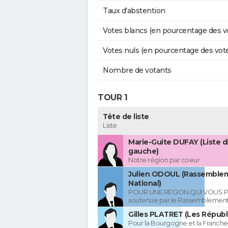
Taux d'abstention
Votes blancs (en pourcentage des v
Votes nuls (en pourcentage des vot
Nombre de votants
TOUR 1
Tête de liste
Liste
Marie-Guite DUFAY (Liste d
gauche)
Notre région par coeur
Julien ODOUL (Rassemble
National)
POUR UNE REGION QUI VOUS P
soutenue par le Rassemblement
Gilles PLATRET (Les Républ
Pour la Bourgogne et la Franc