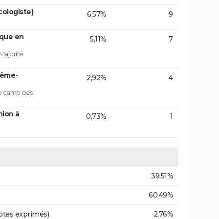
ologiste)
6,57%
9
ique en
5,11%
7
Majorité
rême-
2,92%
4
le camp des
nion à
0,73%
1
39,51%
60,49%
otes exprimés)
2,76%