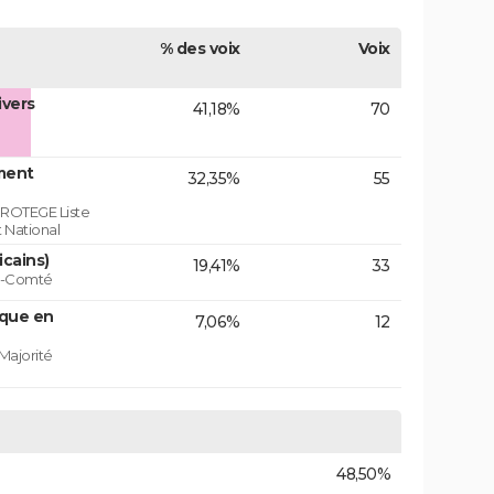
% des voix
Voix
ivers
41,18%
70
ment
32,35%
55
ROTEGE Liste
 National
icains)
19,41%
33
he-Comté
ique en
7,06%
12
Majorité
48,50%