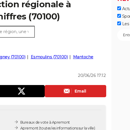
ction régionale à
Actu
iffres (70100)
Spo
Les 
gney (70100)
Esmoulins (70100)
Mantoche
20/06/26 17:12
Email
Bureaux de vote à Apremont
Apremont
(toutes les informations sur la ville)