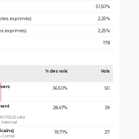
51,50%
otes exprimés)
2,25%
es exprimés)
2,25%
178
% des voix
Voix
ivers
36,50%
50
ment
28,47%
39
ROTEGE Liste
 National
icains)
19,71%
27
he-Comté