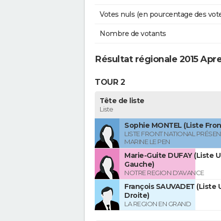
Votes nuls (en pourcentage des vot
Nombre de votants
Résultat régionale 2015 Ap
TOUR 2
Tête de liste
Liste
Sophie MONTEL (Liste Front
LISTE FRONT NATIONAL PRÉSEN
MARINE LE PEN
Marie-Guite DUFAY (Liste U
Gauche)
NOTRE REGION D'AVANCE
François SAUVADET (Liste U
Droite)
LA REGION EN GRAND