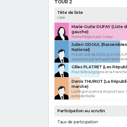
TOUR 2
Tête de liste
Liste
Marie-Guite DUFAY (Liste d
gauche)
Notre Région par Coeur
Julien ODOUL (Rassemble
National)
POUR UNE REGION QUI VOUS P
soutenue par le Rassemblement
Gilles PLATRET (Les Républ
Pour la Bourgogne et la Franc
Denis THURIOT (La Républ
marche)
La Région partout et pour tous - 
présidentielle
Participation au scrutin
Taux de participation