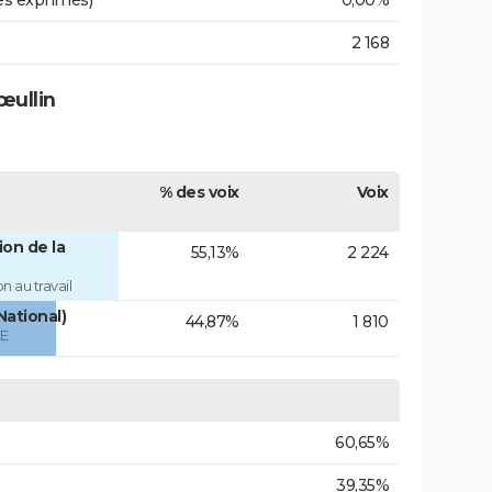
es exprimés)
0,00%
2 168
œullin
% des voix
Voix
on de la
55,13%
2 224
 au travail
National)
44,87%
1 810
ÉE
60,65%
39,35%