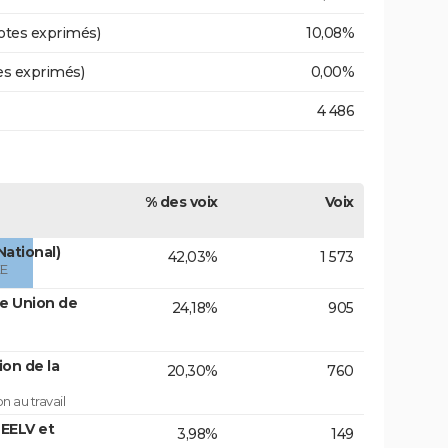
otes exprimés)
10,08%
es exprimés)
0,00%
4 486
% des voix
Voix
National)
42,03%
1 573
ÉE
te Union de
24,18%
905
on de la
20,30%
760
 au travail
EELV et
3,98%
149