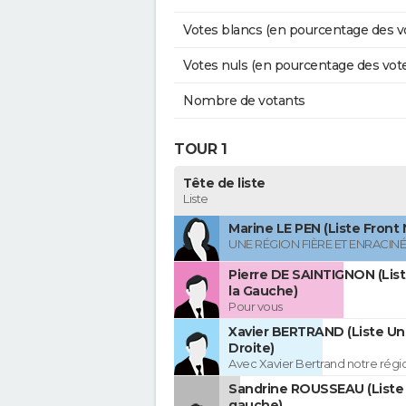
Votes blancs (en pourcentage des v
Votes nuls (en pourcentage des vot
Nombre de votants
TOUR 1
Tête de liste
Liste
Marine LE PEN (Liste Front 
UNE RÉGION FIÈRE ET ENRACIN
Pierre DE SAINTIGNON (Lis
la Gauche)
Pour vous
Xavier BERTRAND (Liste Uni
Droite)
Avec Xavier Bertrand notre région
Sandrine ROUSSEAU (Liste 
gauche)