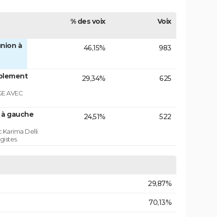
% des voix
Voix
nion à
46,15%
983
blement
29,34%
625
GE AVEC
n à gauche
24,51%
522
 Karima Delli.
gistes.
29,87%
70,13%