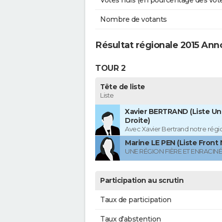
Votes nuls (en pourcentage des vot
Nombre de votants
Résultat régionale 2015 Ann
TOUR 2
Tête de liste
Liste
Xavier BERTRAND (Liste Uni
Droite)
Avec Xavier Bertrand notre région
Marine LE PEN (Liste Front 
UNE RÉGION FIÈRE ET ENRACIN
Participation au scrutin
Taux de participation
Taux d'abstention