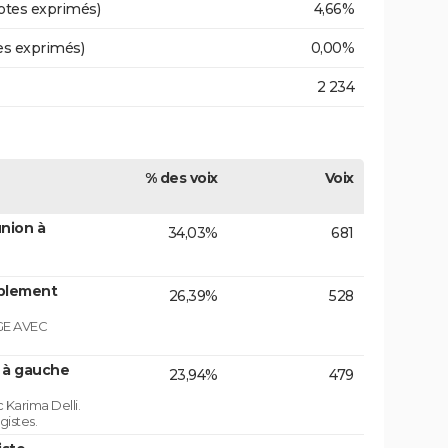
otes exprimés)
4,66%
es exprimés)
0,00%
2 234
% des voix
Voix
nion à
34,03%
681
blement
26,39%
528
GE AVEC
n à gauche
23,94%
479
 Karima Delli.
gistes.