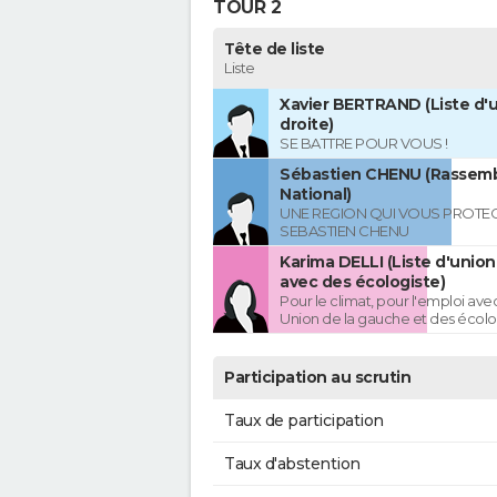
TOUR 2
Tête de liste
Liste
Xavier BERTRAND (Liste d'u
droite)
SE BATTRE POUR VOUS !
Sébastien CHENU (Rassem
National)
UNE REGION QUI VOUS PROTE
SEBASTIEN CHENU
Karima DELLI (Liste d'unio
avec des écologiste)
Pour le climat, pour l'emploi avec
Union de la gauche et des écolo
Participation au scrutin
Taux de participation
Taux d'abstention