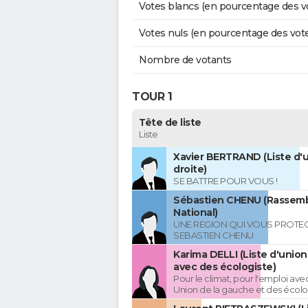
Votes blancs (en pourcentage des v
Votes nuls (en pourcentage des vot
Nombre de votants
TOUR 1
Tête de liste
Liste
Xavier BERTRAND (Liste d'u
droite)
SE BATTRE POUR VOUS !
Sébastien CHENU (Rassem
National)
UNE REGION QUI VOUS PROTE
SEBASTIEN CHENU
Karima DELLI (Liste d'unio
avec des écologiste)
Pour le climat, pour l'emploi avec
Union de la gauche et des écolo