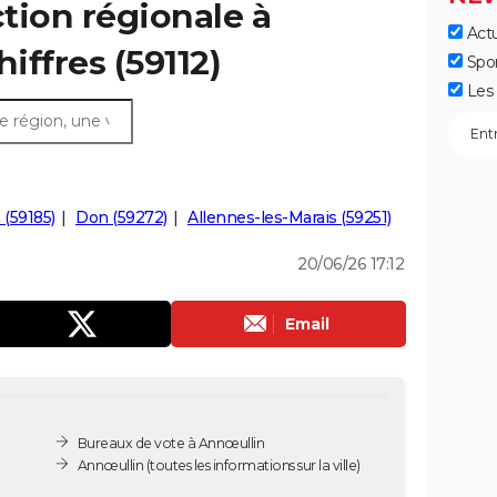
ction régionale à
Actu
iffres (59112)
Spo
Les 
 (59185)
Don (59272)
Allennes-les-Marais (59251)
20/06/26 17:12
Email
Bureaux de vote à Annœullin
Annœullin
(toutes les informations sur la ville)