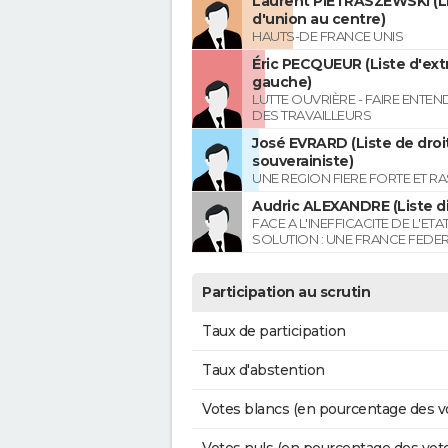
Laurent PIETRASZEWSKI (L
d'union au centre)
HAUTS-DE FRANCE UNIS
Éric PECQUEUR (Liste d'ex
gauche)
LUTTE OUVRIÈRE - FAIRE ENTE
DES TRAVAILLEURS
José EVRARD (Liste de droi
souverainiste)
UNE REGION FIERE FORTE ET R
Audric ALEXANDRE (Liste di
FACE A L'INEFFICACITE DE L'ETA
SOLUTION : UNE FRANCE FEDER
Participation au scrutin
Taux de participation
Taux d'abstention
Votes blancs (en pourcentage des v