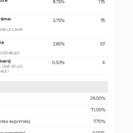
iste
8,75%
175
trême-
3,75%
75
NDRE LE CAMP
te
2,85%
57
ASSEMBLEE
vers)
0,30%
6
T, UNE SEULE
ALE !
29,00%
71,00%
otes exprimés)
7,70%