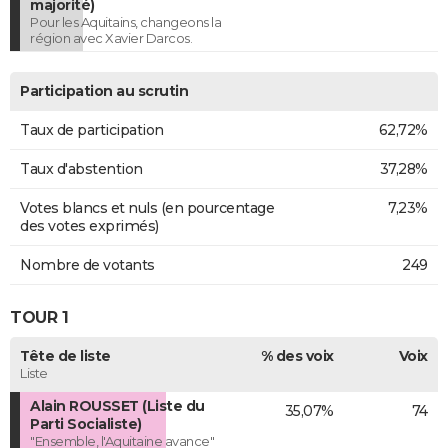
majorité)
Pour les Aquitains, changeons la
région avec Xavier Darcos.
Participation au scrutin
Taux de participation
62,72%
Taux d'abstention
37,28%
Votes blancs et nuls (en pourcentage
7,23%
des votes exprimés)
Nombre de votants
249
TOUR 1
Tête de liste
% des voix
Voix
Liste
Alain ROUSSET (Liste du
35,07%
74
Parti Socialiste)
"Ensemble, l'Aquitaine avance"