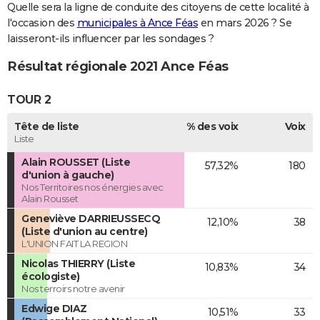
Quelle sera la ligne de conduite des citoyens de cette localité à
l'occasion des
municipales à Ance Féas
en mars 2026 ? Se
laisseront-ils influencer par les sondages ?
Résultat régionale 2021 Ance Féas
TOUR 2
Tête de liste
% des voix
Voix
Liste
Alain ROUSSET (Liste
57,32%
180
d'union à gauche)
Nos Territoires nos énergies avec
Alain Rousset
Geneviève DARRIEUSSECQ
12,10%
38
(Liste d'union au centre)
L'UNION FAIT LA REGION
Nicolas THIERRY (Liste
10,83%
34
écologiste)
Nos terroirs notre avenir
Edwige DIAZ
10,51%
33