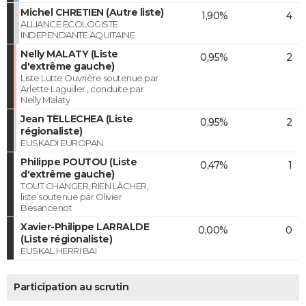
Michel CHRETIEN (Autre liste)
1,90%
4
ALLIANCE ECOLOGISTE
INDEPENDANTE AQUITAINE
Nelly MALATY (Liste
0,95%
2
d'extrême gauche)
Liste Lutte Ouvrière soutenue par
Arlette Laguiller , conduite par
Nelly Malaty
Jean TELLECHEA (Liste
0,95%
2
régionaliste)
EUSKADI EUROPAN
Philippe POUTOU (Liste
0,47%
1
d'extrême gauche)
TOUT CHANGER, RIEN LÂCHER,
liste soutenue par Olivier
Besancenot
Xavier-Philippe LARRALDE
0,00%
0
(Liste régionaliste)
EUSKAL HERRI BAI
Participation au scrutin