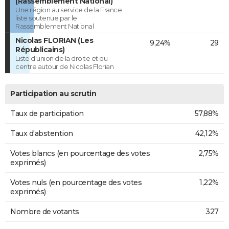
(Rassemblement National)
Une région au service de la France
liste soutenue par le
Rassemblement National
Nicolas FLORIAN (Les
9,24%
29
Républicains)
Liste d'union de la droite et du
centre autour de Nicolas Florian
Participation au scrutin
Taux de participation
57,88%
Taux d'abstention
42,12%
Votes blancs (en pourcentage des votes
2,75%
exprimés)
Votes nuls (en pourcentage des votes
1,22%
exprimés)
Nombre de votants
327