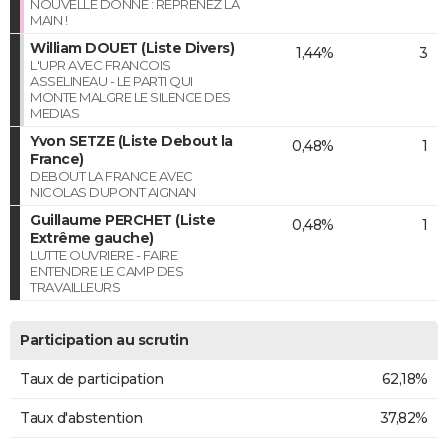
NOUVELLE DONNE : REPRENEZ LA
MAIN !
William DOUET (Liste Divers)
1,44%
3
L'UPR AVEC FRANCOIS
ASSELINEAU - LE PARTI QUI
MONTE MALGRE LE SILENCE DES
MEDIAS
Yvon SETZE (Liste Debout la
0,48%
1
France)
DEBOUT LA FRANCE AVEC
NICOLAS DUPONT AIGNAN
Guillaume PERCHET (Liste
0,48%
1
Extrême gauche)
LUTTE OUVRIERE - FAIRE
ENTENDRE LE CAMP DES
TRAVAILLEURS
Participation au scrutin
Taux de participation
62,18%
Taux d'abstention
37,82%