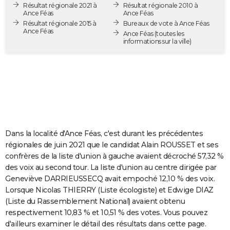
Résultat régionale 2021 à
Résultat régionale 2010 à
City break
Voyage de noces
Climat
Destinations
Voyage nature
Forum
+
PHOTO
Ance Féas
Ance Féas
Résultat régionale 2015 à
Bureaux de vote à Ance Féas
Ance Féas
GUIDES D'ACHAT
Ance Féas
(toutes les
informations sur la ville)
BONS PLANS
CARTE DE VOEUX
Carte Bonne année
Carte Pâques
Carte de Noël
Carte Saint-Valentin
Carte d'anniversaire
DICTIONNAIRE
Biographies
Expressions
Dictionnaire
Citations
Proverbes
PROGRAMME TV
Dans la localité d'Ance Féas, c'est durant les précédentes
COPAINS D'AVANT
régionales de juin 2021 que le candidat Alain ROUSSET et ses
confrères de la liste d'union à gauche avaient décroché 57,32 %
Se connecter
Collèges
Universités
Service militaire
S'inscrire
Lycées
Primaires
Entreprises
Avis de recherche
AVIS DE DÉCÈS
des voix au second tour. La liste d'union au centre dirigée par
Geneviève DARRIEUSSECQ avait empoché 12,10 % des voix.
FORUM
Lorsque Nicolas THIERRY (Liste écologiste) et Edwige DIAZ
Lifestyle
Sport
Television
Cinema
Bricolage
Culture
Auto
Voyage
(Liste du Rassemblement National) avaient obtenu
respectivement 10,83 % et 10,51 % des votes. Vous pouvez
d'ailleurs examiner le détail des résultats dans cette page.