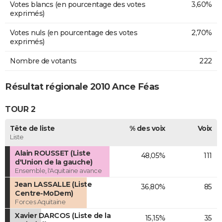
Votes blancs (en pourcentage des votes
3,60%
exprimés)
Votes nuls (en pourcentage des votes
2,70%
exprimés)
Nombre de votants
222
Résultat régionale 2010 Ance Féas
TOUR 2
Tête de liste
% des voix
Voix
Liste
Alain ROUSSET (Liste
48,05%
111
d'Union de la gauche)
Ensemble, l'Aquitaine avance
Jean LASSALLE (Liste
36,80%
85
Centre-MoDem)
Forces Aquitaine
Xavier DARCOS (Liste de la
15,15%
35