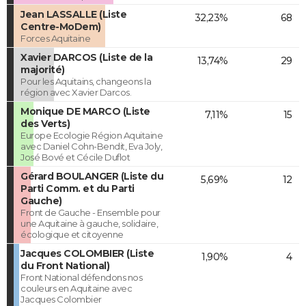
Jean LASSALLE (Liste
32,23%
68
Centre-MoDem)
Forces Aquitaine
Xavier DARCOS (Liste de la
13,74%
29
majorité)
Pour les Aquitains, changeons la
région avec Xavier Darcos.
Monique DE MARCO (Liste
7,11%
15
des Verts)
Europe Ecologie Région Aquitaine
avec Daniel Cohn-Bendit, Eva Joly,
José Bové et Cécile Duflot
Gérard BOULANGER (Liste du
5,69%
12
Parti Comm. et du Parti
Gauche)
Front de Gauche - Ensemble pour
une Aquitaine à gauche, solidaire,
écologique et citoyenne
Jacques COLOMBIER (Liste
1,90%
4
du Front National)
Front National défendons nos
couleurs en Aquitaine avec
Jacques Colombier