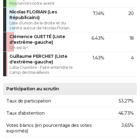
Nos terroirs notre avenir
Nicolas FLORIAN (Les
7,14%
20
Républicains)
Liste d'union de la droite et du
centre autour de Nicolas Florian
Clémence GUETTÉ (Liste
6,43%
18
d'extrême-gauche)
On est là !
Guillaume PERCHET (Liste
1,43%
4
d'extrême-gauche)
Lutte Ouvrière - Faire entendre le
camp des travailleurs
Participation au scrutin
Taux de participation
53,27%
Taux d'abstention
46,73%
Votes blancs (en pourcentage des votes
3,65%
exprimés)