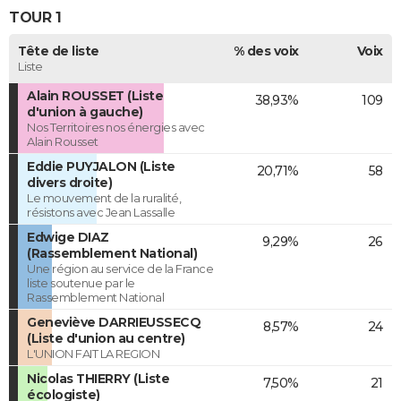
TOUR 1
Tête de liste
% des voix
Voix
Liste
Alain ROUSSET (Liste
38,93%
109
d'union à gauche)
Nos Territoires nos énergies avec
Alain Rousset
Eddie PUYJALON (Liste
20,71%
58
divers droite)
Le mouvement de la ruralité,
résistons avec Jean Lassalle
Edwige DIAZ
9,29%
26
(Rassemblement National)
Une région au service de la France
liste soutenue par le
Rassemblement National
Geneviève DARRIEUSSECQ
8,57%
24
(Liste d'union au centre)
L'UNION FAIT LA REGION
Nicolas THIERRY (Liste
7,50%
21
écologiste)