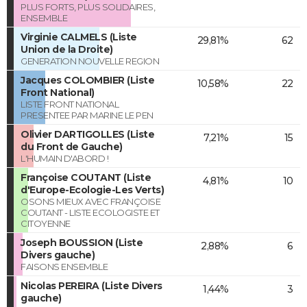
PLUS FORTS, PLUS SOLIDAIRES,
ENSEMBLE
Virginie CALMELS (Liste
29,81%
62
Union de la Droite)
GENERATION NOUVELLE REGION
Jacques COLOMBIER (Liste
10,58%
22
Front National)
LISTE FRONT NATIONAL
PRESENTEE PAR MARINE LE PEN
Olivier DARTIGOLLES (Liste
7,21%
15
du Front de Gauche)
L'HUMAIN D'ABORD !
Françoise COUTANT (Liste
4,81%
10
d'Europe-Ecologie-Les Verts)
OSONS MIEUX AVEC FRANÇOISE
COUTANT - LISTE ECOLOGISTE ET
CITOYENNE
Joseph BOUSSION (Liste
2,88%
6
Divers gauche)
FAISONS ENSEMBLE
Nicolas PEREIRA (Liste Divers
1,44%
3
gauche)