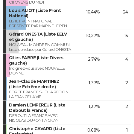
CITOYENS DU MIDI
Louis ALIOT (Liste Front
16,44%
24
National)
LISTE FRONT NATIONAL
PRESENTEE PAR MARINE LE PEN
Gérard ONESTA (Liste EELV
10,27%
15
et gauche)
NOUVEAU MONDE EN COMMUN
Liste conduite par Gérard ONESTA
Gilles FABRE (Liste Divers
2,74%
4
gauche)
Indignez-vous avec NOUVELLE
DONNE
Jean-Claude MARTINEZ
1,37%
2
(Liste Extrême droite)
FORCE FRANCE SUD LA REGION
LA FRANCE LA VIE
Damien LEMPEREUR (Liste
1,37%
2
Debout la France)
DEBOUT LA FRANCE AVEC
NICOLAS DUPONT AIGNAN
Christophe CAVARD (Liste
0,68%
1
Ecologiste)