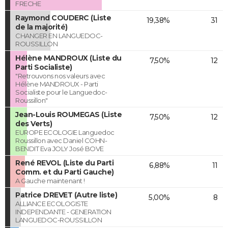
FRECHE
Raymond COUDERC (Liste
19,38%
31
de la majorité)
CHANGER EN LANGUEDOC-
ROUSSILLON
Hélène MANDROUX (Liste du
7,50%
12
Parti Socialiste)
"Retrouvons nos valeurs avec
Hélène MANDROUX - Parti
Socialiste pour le Languedoc-
Roussillon"
Jean-Louis ROUMEGAS (Liste
7,50%
12
des Verts)
EUROPE ECOLOGIE Languedoc
Roussillon avec Daniel COHN-
BENDIT Eva JOLY José BOVE
René REVOL (Liste du Parti
6,88%
11
Comm. et du Parti Gauche)
A Gauche maintenant !
Patrice DREVET (Autre liste)
5,00%
8
ALLIANCE ECOLOGISTE
INDEPENDANTE - GENERATION
LANGUEDOC-ROUSSILLON