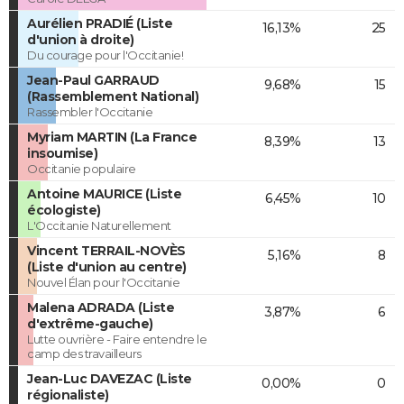
Aurélien PRADIÉ (Liste
16,13%
25
d'union à droite)
Du courage pour l'Occitanie!
Jean-Paul GARRAUD
9,68%
15
(Rassemblement National)
Rassembler l'Occitanie
Myriam MARTIN (La France
8,39%
13
insoumise)
Occitanie populaire
Antoine MAURICE (Liste
6,45%
10
écologiste)
L'Occitanie Naturellement
Vincent TERRAIL-NOVÈS
5,16%
8
(Liste d'union au centre)
Nouvel Élan pour l'Occitanie
Malena ADRADA (Liste
3,87%
6
d'extrême-gauche)
Lutte ouvrière - Faire entendre le
camp des travailleurs
Jean-Luc DAVEZAC (Liste
0,00%
0
régionaliste)