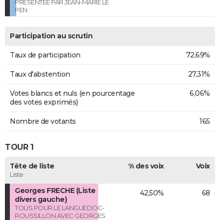
PRESENTEE PAR JEAN-MARIE LE
PEN
Participation au scrutin
Taux de participation
72,69%
Taux d'abstention
27,31%
Votes blancs et nuls (en pourcentage
6,06%
des votes exprimés)
Nombre de votants
165
TOUR 1
Tête de liste
% des voix
Voix
Liste
Georges FRECHE (Liste
42,50%
68
divers gauche)
TOUS POUR LE LANGUEDOC-
ROUSSILLON AVEC GEORGES