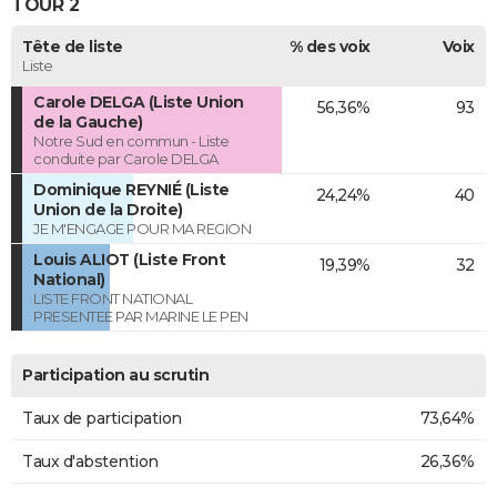
TOUR 2
Tête de liste
% des voix
Voix
Liste
Carole DELGA (Liste Union
56,36%
93
de la Gauche)
Notre Sud en commun - Liste
conduite par Carole DELGA
Dominique REYNIÉ (Liste
24,24%
40
Union de la Droite)
JE M'ENGAGE POUR MA REGION
Louis ALIOT (Liste Front
19,39%
32
National)
LISTE FRONT NATIONAL
PRESENTEE PAR MARINE LE PEN
Participation au scrutin
Taux de participation
73,64%
Taux d'abstention
26,36%