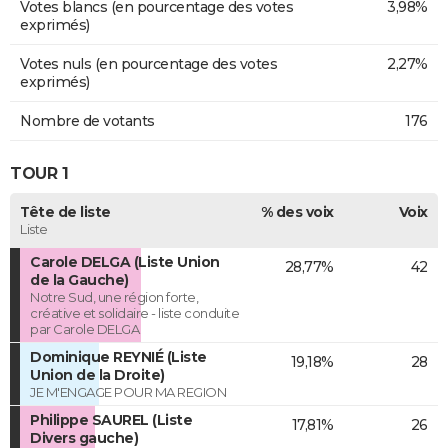
Votes blancs (en pourcentage des votes
3,98%
exprimés)
Votes nuls (en pourcentage des votes
2,27%
exprimés)
Nombre de votants
176
TOUR 1
Tête de liste
% des voix
Voix
Liste
Carole DELGA (Liste Union
28,77%
42
de la Gauche)
Notre Sud, une région forte,
créative et solidaire - liste conduite
par Carole DELGA
Dominique REYNIÉ (Liste
19,18%
28
Union de la Droite)
JE M'ENGAGE POUR MA REGION
Philippe SAUREL (Liste
17,81%
26
Divers gauche)