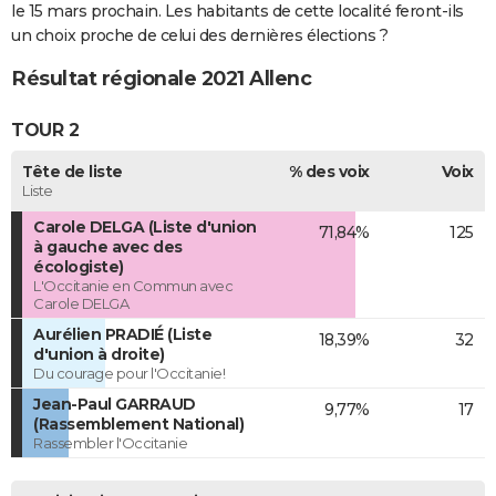
le 15 mars prochain. Les habitants de cette localité feront-ils
un choix proche de celui des dernières élections ?
Résultat régionale 2021 Allenc
TOUR 2
Tête de liste
% des voix
Voix
Liste
Carole DELGA (Liste d'union
71,84%
125
à gauche avec des
écologiste)
L'Occitanie en Commun avec
Carole DELGA
Aurélien PRADIÉ (Liste
18,39%
32
d'union à droite)
Du courage pour l'Occitanie!
Jean-Paul GARRAUD
9,77%
17
(Rassemblement National)
Rassembler l'Occitanie