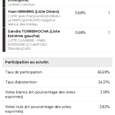
Le Bien Commun
Yvan HIRIMIRIS (Liste Divers)
0,68%
1
L'UPR, avec François ASSELINEAU -
LE PARTI QUI MONTE malgré le
silence des médias
Sandra TORREMOCHA (Liste
0,68%
1
Extrême gauche)
LUTTE OUVRIERE - FAIRE
ENTENDRE LE CAMP DES
TRAVAILLEURS
Participation au scrutin
Taux de participation
65,69%
Taux d'abstention
34,31%
Votes blancs (en pourcentage des votes
3,18%
exprimés)
Votes nuls (en pourcentage des votes
3,82%
exprimés)