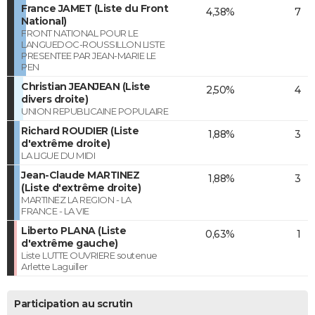
France JAMET (Liste du Front
4,38%
7
National)
FRONT NATIONAL POUR LE
LANGUEDOC-ROUSSILLON LISTE
PRESENTEE PAR JEAN-MARIE LE
PEN
Christian JEANJEAN (Liste
2,50%
4
divers droite)
UNION REPUBLICAINE POPULAIRE
Richard ROUDIER (Liste
1,88%
3
d'extrême droite)
LA LIGUE DU MIDI
Jean-Claude MARTINEZ
1,88%
3
(Liste d'extrême droite)
MARTINEZ LA REGION - LA
FRANCE - LA VIE
Liberto PLANA (Liste
0,63%
1
d'extrême gauche)
Liste LUTTE OUVRIERE soutenue
Arlette Laguiller
Participation au scrutin