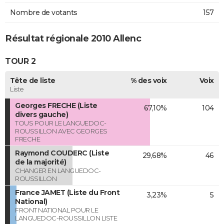
Nombre de votants
157
Résultat régionale 2010 Allenc
TOUR 2
Tête de liste
% des voix
Voix
Liste
Georges FRECHE (Liste
67,10%
104
divers gauche)
TOUS POUR LE LANGUEDOC-
ROUSSILLON AVEC GEORGES
FRECHE
Raymond COUDERC (Liste
29,68%
46
de la majorité)
CHANGER EN LANGUEDOC-
ROUSSILLON
France JAMET (Liste du Front
3,23%
5
National)
FRONT NATIONAL POUR LE
LANGUEDOC-ROUSSILLON LISTE