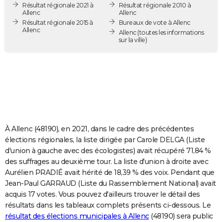
Résultat régionale 2021 à
Résultat régionale 2010 à
City break
Voyage de noces
Climat
Destinations
Voyage nature
Forum
+
PHOTO
Allenc
Allenc
Résultat régionale 2015 à
Bureaux de vote à Allenc
Allenc
GUIDES D'ACHAT
Allenc
(toutes les informations
sur la ville)
BONS PLANS
CARTE DE VOEUX
Carte Bonne année
Carte Pâques
Carte de Noël
Carte Saint-Valentin
Carte d'anniversaire
DICTIONNAIRE
Biographies
Expressions
Dictionnaire
Citations
Proverbes
PROGRAMME TV
À Allenc (48190), en 2021, dans le cadre des précédentes
COPAINS D'AVANT
élections régionales, la liste dirigée par Carole DELGA (Liste
d'union à gauche avec des écologistes) avait récupéré 71,84 %
Se connecter
Collèges
Universités
Service militaire
S'inscrire
Lycées
Primaires
Entreprises
Avis de recherche
AVIS DE DÉCÈS
des suffrages au deuxième tour. La liste d'union à droite avec
Aurélien PRADIÉ avait hérité de 18,39 % des voix. Pendant que
FORUM
Jean-Paul GARRAUD (Liste du Rassemblement National) avait
Lifestyle
Sport
Television
Cinema
Bricolage
Culture
Auto
Voyage
acquis 17 votes. Vous pouvez d'ailleurs trouver le détail des
résultats dans les tableaux complets présents ci-dessous. Le
résultat des élections municipales à Allenc
(48190) sera public