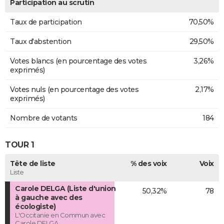
Participation au scrutin
Taux de participation
70,50%
Taux d'abstention
29,50%
Votes blancs (en pourcentage des votes
3,26%
exprimés)
Votes nuls (en pourcentage des votes
2,17%
exprimés)
Nombre de votants
184
TOUR 1
Tête de liste
% des voix
Voix
Liste
Carole DELGA (Liste d'union
50,32%
78
à gauche avec des
écologiste)
L'Occitanie en Commun avec
Carole DELGA