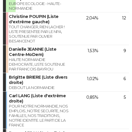
EUROPE ECOLOGIE - HAUTE-
NORMANDIE
Christine POUPIN (Liste
2,04%
12
d'extrême gauche)
TOUT CHANGER, RIEN LACHER !
LISTE PRESENTEE PAR LE NPA,
SOUTENUE PAR OLIVIER
BESANCENOT
Danielle JEANNE (Liste
1,53%
9
Centre-MoDem)
HAUTE NORMANDIE
DEMOCRATE, LISTE SOUTENUE
PAR FRANCOIS BAYROU
Brigitte BRIERE (Liste divers
1,02%
6
droite)
DEBOUT LA NORMANDIE
Carl LANG (Liste d'extrême
0,85%
5
droite)
POUR NOTRE NORMANDIE, NOS
EMPLOIS, NOTRE SECURITE, NOS
FAMILLES, NOS TRADITIONS,
NOTRE IDENTITE. LE PARTI DE LA
FRANCE