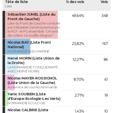
Tête de liste
% des voix
Voix
Liste
Sébastien JUMEL (Liste du
49,64%
348
Front de Gauche)
Liste du Front de Gauche conduite
par Sébastien Jumel soutenue par
le PCF - le PG ensemble. "Un vent
de colère. Un souffle d'espoir."
Nicolas BAY (Liste Front
23,82%
167
National)
NORMANDIE BLEU MARINE
Hervé MORIN (Liste Union de
12,27%
86
la Droite)
LA NORMANDIE CONQUERANTE
AVEC HERVÉ MORIN
Nicolas MAYER-ROSSIGNOL
8,70%
61
(Liste Union de la Gauche)
Au service de tous les Normands
Yanic SOUBIEN (Liste
2,71%
19
d'Europe-Ecologie-Les Verts)
NORMANDIE ECOLOGIE
Nicolas CALBRIX (Liste
1,43%
10