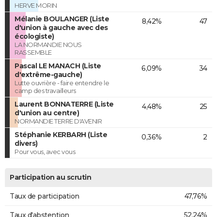
HERVE MORIN
Mélanie BOULANGER (Liste
8,42%
47
d'union à gauche avec des
écologiste)
LA NORMANDIE NOUS
RASSEMBLE
Pascal LE MANACH (Liste
6,09%
34
d'extrême-gauche)
Lutte ouvrière - faire entendre le
camp des travailleurs
Laurent BONNATERRE (Liste
4,48%
25
d'union au centre)
NORMANDIE TERRE D'AVENIR
Stéphanie KERBARH (Liste
0,36%
2
divers)
Pour vous, avec vous
Participation au scrutin
Taux de participation
47,76%
Taux d'abstention
52,24%