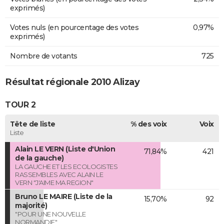
exprimés)
Votes nuls (en pourcentage des votes
0,97%
exprimés)
Nombre de votants
725
Résultat régionale 2010 Alizay
TOUR 2
Tête de liste
% des voix
Voix
Liste
Alain LE VERN (Liste d'Union
71,84%
421
de la gauche)
LA GAUCHE ET LES ECOLOGISTES
RASSEMBLES AVEC ALAIN LE
VERN "J'AIME MA REGION"
Bruno LE MAIRE (Liste de la
15,70%
92
majorité)
"POUR UNE NOUVELLE
NORMANDIE"