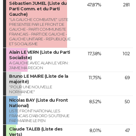
Sébastien JUMEL (Liste du
47,87%
281
Parti Comm. et du Parti
Gauche)
"LA GAUCHE COMBATIVE". LISTE
PRESENTEE PAR LE FRONT DE
GAUCHE - PARTI COMMUNISTE
FRANCAIS - PARTI DE GAUCHE -
GAUCHE UNITAIRE - REPUBLIQUE
ET SOCIALISME
Alain LE VERN (Liste du Parti
17,38%
102
Socialiste)
A GAUCHE AVEC ALAIN LE VERN :
J'AIME MA REGION
Bruno LE MAIRE (Liste de la
11,75%
69
majorité)
"POUR UNE NOUVELLE
NORMANDIE"
Nicolas BAY (Liste du Front
8,52%
50
National)
LISTE FRONT NATIONAL LES
FRANCAIS D'ABORD SOUTENUE
PAR MARINE LE PEN
Claude TALEB (Liste des
8,01%
47
Verts)