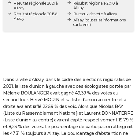
Résultat régionale 2021 à
Résultat régionale 2010 à
City break
Voyage de noces
Climat
Destinations
Voyage nature
Forum
+
PHOTO
Alizay
Alizay
Résultat régionale 2015 à
Bureaux de vote à Alizay
Alizay
GUIDES D'ACHAT
Alizay
(toutes les informations
sur la ville)
BONS PLANS
CARTE DE VOEUX
Carte Bonne année
Carte Pâques
Carte de Noël
Carte Saint-Valentin
Carte d'anniversaire
DICTIONNAIRE
Biographies
Expressions
Dictionnaire
Citations
Proverbes
PROGRAMME TV
Dans la ville d'Alizay, dans le cadre des élections régionales de
COPAINS D'AVANT
2021, la liste d'union à gauche avec des écologistes portée par
Mélanie BOULANGER avait gagné 49,39 % des votes au
Se connecter
Collèges
Universités
Service militaire
S'inscrire
Lycées
Primaires
Entreprises
Avis de recherche
AVIS DE DÉCÈS
second tour. Hervé MORIN et sa liste d'union au centre et à
droite avaient raflé 22,59 % des voix. Alors que Nicolas BAY
FORUM
(Liste du Rassemblement National) et Laurent BONNATERRE
Lifestyle
Sport
Television
Cinema
Bricolage
Culture
Auto
Voyage
(Liste d'union au centre) avaient capté respectivement 19,79 %
et 8,23 % des votes. Le pourcentage de participation atteignait
les 47,31 % toujours à Alizay. Le pourcentage d'abstention ne