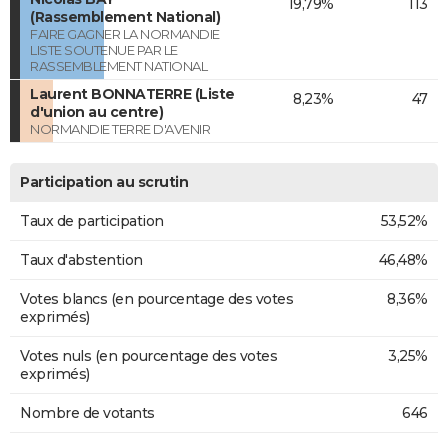
19,79%
113
(Rassemblement National)
FAIRE GAGNER LA NORMANDIE
LISTE SOUTENUE PAR LE
RASSEMBLEMENT NATIONAL
Laurent BONNATERRE (Liste
8,23%
47
d'union au centre)
NORMANDIE TERRE D'AVENIR
Participation au scrutin
Taux de participation
53,52%
Taux d'abstention
46,48%
Votes blancs (en pourcentage des votes
8,36%
exprimés)
Votes nuls (en pourcentage des votes
3,25%
exprimés)
Nombre de votants
646