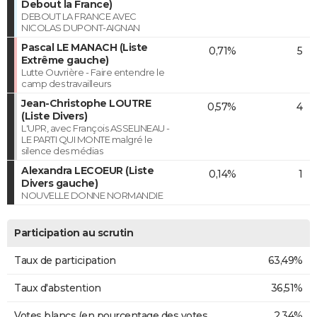
Debout la France)
DEBOUT LA FRANCE AVEC
NICOLAS DUPONT-AIGNAN
Pascal LE MANACH (Liste
0,71%
5
Extrême gauche)
Lutte Ouvrière - Faire entendre le
camp des travailleurs
Jean-Christophe LOUTRE
0,57%
4
(Liste Divers)
L'UPR, avec François ASSELINEAU -
LE PARTI QUI MONTE malgré le
silence des médias
Alexandra LECOEUR (Liste
0,14%
1
Divers gauche)
NOUVELLE DONNE NORMANDIE
Participation au scrutin
Taux de participation
63,49%
Taux d'abstention
36,51%
Votes blancs (en pourcentage des votes
2,34%