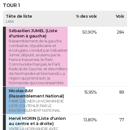
TOUR 1
Tête de liste
% des voix
Voix
Liste
Sébastien JUMEL (Liste
50,90%
284
d'union à gauche)
Rassemblement de la gauche
combative, républicaine et
écologiste, conduit par Sébastien
Jumel, député, soutenu par la
France Insoumise, le Parti
Communiste Français, le Parti
Radical de Gauche, et des milliers
de Normandes et Normands. La
région qui prend soin, la
Normandie qui nous ressemble.
Nicolas BAY
15,95%
89
(Rassemblement National)
FAIRE GAGNER LA NORMANDIE
LISTE SOUTENUE PAR LE
RASSEMBLEMENT NATIONAL
Hervé MORIN (Liste d'union
13,80%
77
au centre et à droite)
VIVRE LA NORMANDIE AVEC