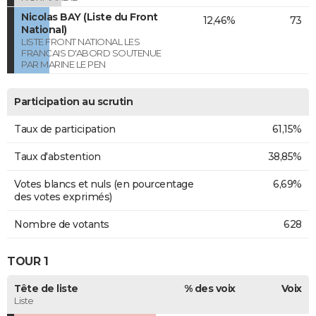
Nicolas BAY (Liste du Front
12,46%
73
National)
LISTE FRONT NATIONAL LES
FRANCAIS D'ABORD SOUTENUE
PAR MARINE LE PEN
Participation au scrutin
Taux de participation
61,15%
Taux d'abstention
38,85%
Votes blancs et nuls (en pourcentage
6,69%
des votes exprimés)
Nombre de votants
628
TOUR 1
Tête de liste
% des voix
Voix
Liste