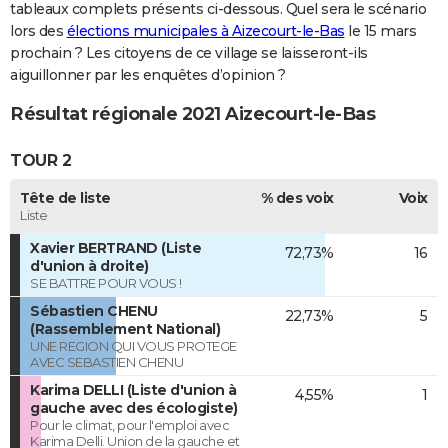
tableaux complets présents ci-dessous. Quel sera le scénario
lors des
élections municipales à Aizecourt-le-Bas
le 15 mars
prochain ? Les citoyens de ce village se laisseront-ils
aiguillonner par les enquêtes d’opinion ?
Résultat régionale 2021 Aizecourt-le-Bas
TOUR 2
Tête de liste
% des voix
Voix
Liste
Xavier BERTRAND (Liste
72,73%
16
d'union à droite)
SE BATTRE POUR VOUS !
Sébastien CHENU
22,73%
5
(Rassemblement National)
UNE REGION QUI VOUS PROTEGE
AVEC SEBASTIEN CHENU
Karima DELLI (Liste d'union à
4,55%
1
gauche avec des écologiste)
Pour le climat, pour l'emploi avec
Karima Delli. Union de la gauche et