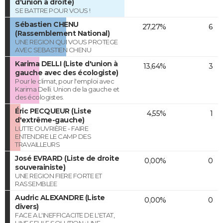
d'union à droite)
SE BATTRE POUR VOUS !
Sébastien CHENU
27,27%
6
(Rassemblement National)
UNE REGION QUI VOUS PROTEGE
AVEC SEBASTIEN CHENU
Karima DELLI (Liste d'union à
13,64%
3
gauche avec des écologiste)
Pour le climat, pour l'emploi avec
Karima Delli. Union de la gauche et
des écologistes.
Éric PECQUEUR (Liste
4,55%
1
d'extrême-gauche)
LUTTE OUVRIÈRE - FAIRE
ENTENDRE LE CAMP DES
TRAVAILLEURS
José EVRARD (Liste de droite
0,00%
0
souverainiste)
UNE REGION FIERE FORTE ET
RASSEMBLEE
Audric ALEXANDRE (Liste
0,00%
0
divers)
FACE A L'INEFFICACITE DE L'ETAT,