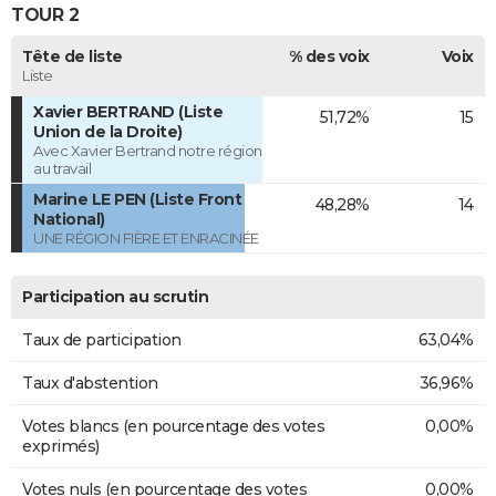
TOUR 2
Tête de liste
% des voix
Voix
Liste
Xavier BERTRAND (Liste
51,72%
15
Union de la Droite)
Avec Xavier Bertrand notre région
au travail
Marine LE PEN (Liste Front
48,28%
14
National)
UNE RÉGION FIÈRE ET ENRACINÉE
Participation au scrutin
Taux de participation
63,04%
Taux d'abstention
36,96%
Votes blancs (en pourcentage des votes
0,00%
exprimés)
Votes nuls (en pourcentage des votes
0,00%