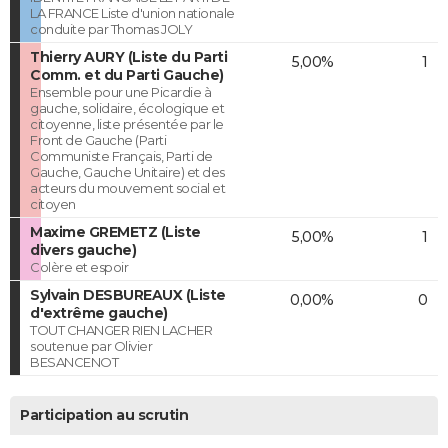
LA FRANCE Liste d'union nationale
conduite par Thomas JOLY
Thierry AURY (Liste du Parti
5,00%
1
Comm. et du Parti Gauche)
Ensemble pour une Picardie à
gauche, solidaire, écologique et
citoyenne, liste présentée par le
Front de Gauche (Parti
Communiste Français, Parti de
Gauche, Gauche Unitaire) et des
acteurs du mouvement social et
citoyen
Maxime GREMETZ (Liste
5,00%
1
divers gauche)
Colère et espoir
Sylvain DESBUREAUX (Liste
0,00%
0
d'extrême gauche)
TOUT CHANGER RIEN LACHER
soutenue par Olivier
BESANCENOT
Participation au scrutin