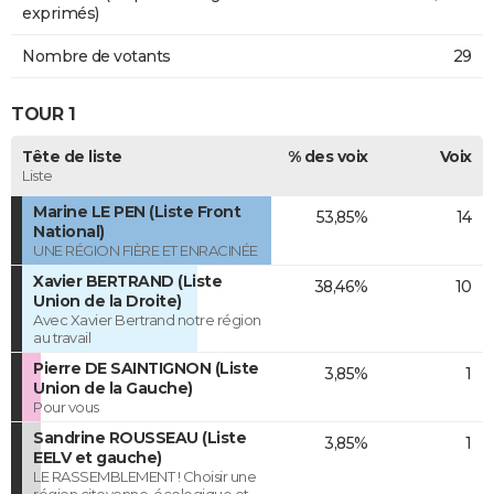
exprimés)
Nombre de votants
29
TOUR 1
Tête de liste
% des voix
Voix
Liste
Marine LE PEN (Liste Front
53,85%
14
National)
UNE RÉGION FIÈRE ET ENRACINÉE
Xavier BERTRAND (Liste
38,46%
10
Union de la Droite)
Avec Xavier Bertrand notre région
au travail
Pierre DE SAINTIGNON (Liste
3,85%
1
Union de la Gauche)
Pour vous
Sandrine ROUSSEAU (Liste
3,85%
1
EELV et gauche)
LE RASSEMBLEMENT ! Choisir une
région citoyenne, écologique et