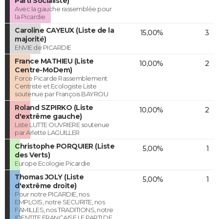
Parti Socialiste)
Avec la gauche rassemblée pour
la Picardie
Caroline CAYEUX (Liste de la
15,00%
3
majorité)
ENVIE de PICARDIE
France MATHIEU (Liste
10,00%
2
Centre-MoDem)
Force Picarde Rassemblement
Centriste et Ecologiste Liste
soutenue par François BAYROU
Roland SZPIRKO (Liste
10,00%
2
d'extrême gauche)
Liste LUTTE OUVRIERE soutenue
par Arlette LAGUILLER
Christophe PORQUIER (Liste
5,00%
1
des Verts)
Europe Ecologie Picardie
Thomas JOLY (Liste
5,00%
1
d'extrême droite)
Pour notre PICARDIE, nos
EMPLOIS, notre SECURITE, nos
FAMILLES, nos TRADITIONS, notre
IDENTITE FRANCAISE LE PARTI DE