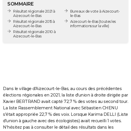
SOMMAIRE
City break
Voyage de noces
Climat
Destinations
Voyage nature
Forum
+
PHOTO
Résultat régionale 2021 à
Bureaux de vote à Aizecourt-
Aizecourt-le-Bas
le-Bas
GUIDES D'ACHAT
Résultat régionale 2015 à
Aizecourt-le-Bas
(toutes les
Aizecourt-le-Bas
informations sur la ville)
BONS PLANS
Résultat régionale 2010 à
Aizecourt-le-Bas
CARTE DE VOEUX
Carte Bonne année
Carte Pâques
Carte de Noël
Carte Saint-Valentin
Carte d'anniversaire
DICTIONNAIRE
Biographies
Expressions
Dictionnaire
Citations
Proverbes
PROGRAMME TV
COPAINS D'AVANT
Dans le village d'Aizecourt-le-Bas, au cours des précédentes
Se connecter
Collèges
Universités
Service militaire
S'inscrire
Lycées
Primaires
Entreprises
Avis de recherche
AVIS DE DÉCÈS
élections régionales en 2021, la liste d'union à droite dirigée par
Xavier BERTRAND avait capté 72,7 % des votes au second tour.
FORUM
La liste Rassemblement National avec Sébastien CHENU
Lifestyle
Sport
Television
Cinema
Bricolage
Culture
Auto
Voyage
s'était appropriée 22,7 % des voix. Lorsque Karima DELLI (Liste
d'union à gauche avec des écologistes) avait recueilli 1 votes.
N'hésitez pas à consulter le détail des résultats dans les