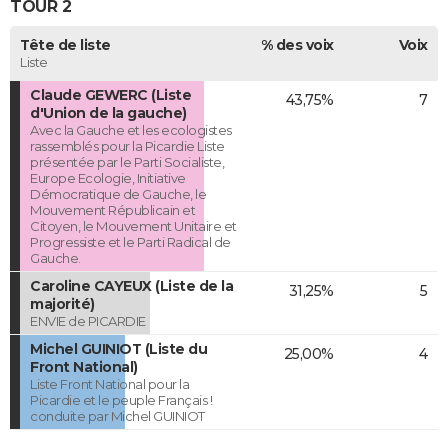
TOUR 2
Tête de liste
% des voix
Voix
Liste
Claude GEWERC (Liste
43,75%
7
d'Union de la gauche)
Avec la Gauche et les ecologistes
rassemblés pour la Picardie Liste
présentée par le Parti Socialiste,
Europe Ecologie, Initiative
Démocratique de Gauche, le
Mouvement Républicain et
Citoyen, le Mouvement Unitaire et
Progressiste et le Parti Radical de
Gauche.
Caroline CAYEUX (Liste de la
31,25%
5
majorité)
ENVIE de PICARDIE
Michel GUINIOT (Liste du
25,00%
4
Front National)
Liste Front National pour la
Picardie et le peuple Français !
conduite par Michel GUINIOT