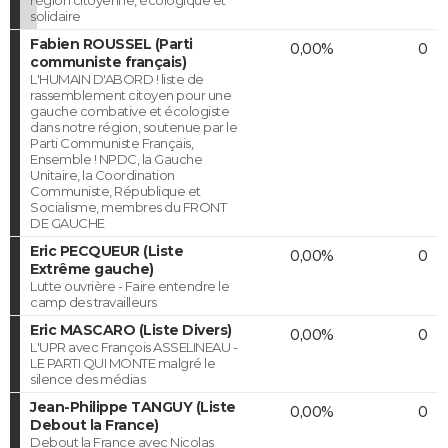
solidaire
Fabien ROUSSEL (Parti
0,00%
0
communiste français)
L'HUMAIN D'ABORD ! liste de
rassemblement citoyen pour une
gauche combative et écologiste
dans notre région, soutenue par le
Parti Communiste Français,
Ensemble ! NPDC, la Gauche
Unitaire, la Coordination
Communiste, République et
Socialisme, membres du FRONT
DE GAUCHE
Eric PECQUEUR (Liste
0,00%
0
Extrême gauche)
Lutte ouvrière - Faire entendre le
camp des travailleurs
Eric MASCARO (Liste Divers)
0,00%
0
L'UPR avec François ASSELINEAU -
LE PARTI QUI MONTE malgré le
silence des médias
Jean-Philippe TANGUY (Liste
0,00%
0
Debout la France)
Debout la France avec Nicolas