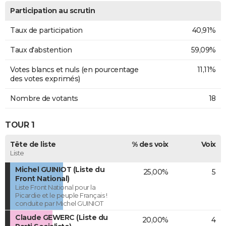
Participation au scrutin
Taux de participation
40,91%
Taux d'abstention
59,09%
Votes blancs et nuls (en pourcentage
11,11%
des votes exprimés)
Nombre de votants
18
TOUR 1
Tête de liste
% des voix
Voix
Liste
Michel GUINIOT (Liste du
25,00%
5
Front National)
Liste Front National pour la
Picardie et le peuple Français !
conduite par Michel GUINIOT
Claude GEWERC (Liste du
20,00%
4