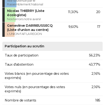
liste soutenue par le
Rassemblement National
Nicolas THIERRY (Liste
11,30%
20
écologiste)
Nos terroirs notre avenir
Geneviève DARRIEUSSECQ
9,60%
17
(Liste d'union au centre)
L'UNION FAIT LA REGION
Participation au scrutin
Taux de participation
56,23%
Taux d'abstention
43,77%
Votes blancs (en pourcentage des votes
2,16%
exprimés)
Votes nuls (en pourcentage des votes
2,16%
exprimés)
Nombre de votants
185