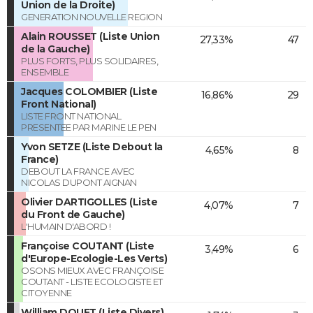
Union de la Droite)
GENERATION NOUVELLE REGION
Alain ROUSSET (Liste Union
27,33%
47
de la Gauche)
PLUS FORTS, PLUS SOLIDAIRES,
ENSEMBLE
Jacques COLOMBIER (Liste
16,86%
29
Front National)
LISTE FRONT NATIONAL
PRESENTEE PAR MARINE LE PEN
Yvon SETZE (Liste Debout la
4,65%
8
France)
DEBOUT LA FRANCE AVEC
NICOLAS DUPONT AIGNAN
Olivier DARTIGOLLES (Liste
4,07%
7
du Front de Gauche)
L'HUMAIN D'ABORD !
Françoise COUTANT (Liste
3,49%
6
d'Europe-Ecologie-Les Verts)
OSONS MIEUX AVEC FRANÇOISE
COUTANT - LISTE ECOLOGISTE ET
CITOYENNE
William DOUET (Liste Divers)