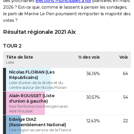
des prochaines
élections municipales à Aix
planifiées en mars
2026 ? Est-ce que, comme le laissent à penser les sondages,
le parti de Marine Le Pen pourraient remporter la majorité des
votes ?
Résultat régionale 2021 Aix
TOUR 2
Tête de liste
% des voix
Voix
Liste
Nicolas FLORIAN (Les
36,16%
64
Républicains)
Liste d'union de la droite et du
centre autour de Nicolas Florian
Alain ROUSSET (Liste
30,51%
54
d'union à gauche)
Nos Territoires nos énergies avec
Alain Rousset
Edwige DIAZ
12,43%
22
(Rassemblement National)
Une région au service de la France