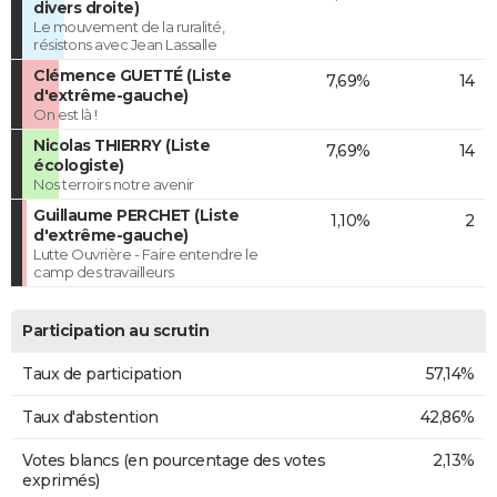
divers droite)
Le mouvement de la ruralité,
résistons avec Jean Lassalle
Clémence GUETTÉ (Liste
7,69%
14
d'extrême-gauche)
On est là !
Nicolas THIERRY (Liste
7,69%
14
écologiste)
Nos terroirs notre avenir
Guillaume PERCHET (Liste
1,10%
2
d'extrême-gauche)
Lutte Ouvrière - Faire entendre le
camp des travailleurs
Participation au scrutin
Taux de participation
57,14%
Taux d'abstention
42,86%
Votes blancs (en pourcentage des votes
2,13%
exprimés)