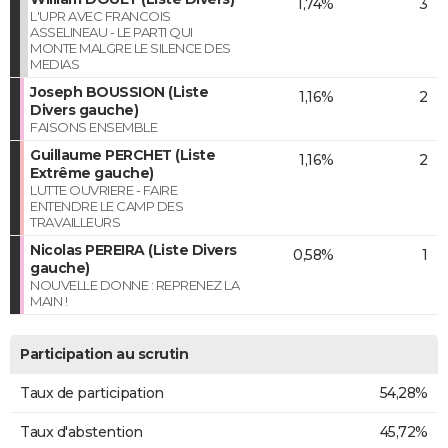
1,74%
3
L'UPR AVEC FRANCOIS
ASSELINEAU - LE PARTI QUI
MONTE MALGRE LE SILENCE DES
MEDIAS
Joseph BOUSSION (Liste
1,16%
2
Divers gauche)
FAISONS ENSEMBLE
Guillaume PERCHET (Liste
1,16%
2
Extrême gauche)
LUTTE OUVRIERE - FAIRE
ENTENDRE LE CAMP DES
TRAVAILLEURS
Nicolas PEREIRA (Liste Divers
0,58%
1
gauche)
NOUVELLE DONNE : REPRENEZ LA
MAIN !
Participation au scrutin
Taux de participation
54,28%
Taux d'abstention
45,72%