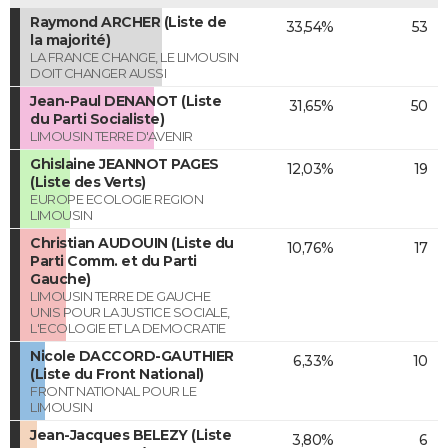
Raymond ARCHER (Liste de
33,54%
53
la majorité)
LA FRANCE CHANGE, LE LIMOUSIN
DOIT CHANGER AUSSI
Jean-Paul DENANOT (Liste
31,65%
50
du Parti Socialiste)
LIMOUSIN TERRE D'AVENIR
Ghislaine JEANNOT PAGES
12,03%
19
(Liste des Verts)
EUROPE ECOLOGIE REGION
LIMOUSIN
Christian AUDOUIN (Liste du
10,76%
17
Parti Comm. et du Parti
Gauche)
LIMOUSIN TERRE DE GAUCHE
UNIS POUR LA JUSTICE SOCIALE,
L'ECOLOGIE ET LA DEMOCRATIE
Nicole DACCORD-GAUTHIER
6,33%
10
(Liste du Front National)
FRONT NATIONAL POUR LE
LIMOUSIN
Jean-Jacques BELEZY (Liste
3,80%
6