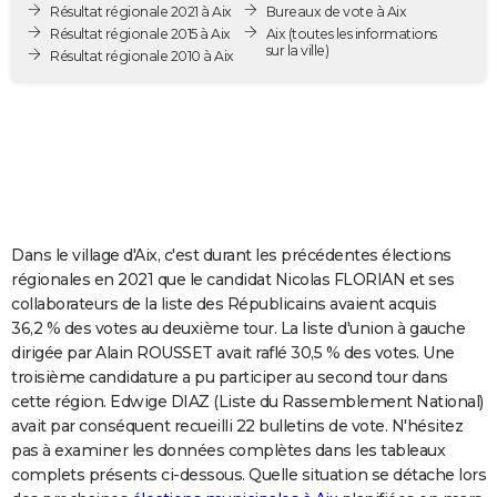
Résultat régionale 2021 à Aix
Bureaux de vote à Aix
City break
Voyage de noces
Climat
Destinations
Voyage nature
Forum
+
PHOTO
Résultat régionale 2015 à Aix
Aix
(toutes les informations
sur la ville)
Résultat régionale 2010 à Aix
GUIDES D'ACHAT
BONS PLANS
CARTE DE VOEUX
Carte Bonne année
Carte Pâques
Carte de Noël
Carte Saint-Valentin
Carte d'anniversaire
DICTIONNAIRE
Biographies
Expressions
Dictionnaire
Citations
Proverbes
PROGRAMME TV
Dans le village d'Aix, c'est durant les précédentes élections
régionales en 2021 que le candidat Nicolas FLORIAN et ses
COPAINS D'AVANT
collaborateurs de la liste des Républicains avaient acquis
36,2 % des votes au deuxième tour. La liste d'union à gauche
Se connecter
Collèges
Universités
Service militaire
S'inscrire
Lycées
Primaires
Entreprises
Avis de recherche
AVIS DE DÉCÈS
dirigée par Alain ROUSSET avait raflé 30,5 % des votes. Une
troisième candidature a pu participer au second tour dans
FORUM
cette région. Edwige DIAZ (Liste du Rassemblement National)
avait par conséquent recueilli 22 bulletins de vote. N'hésitez
Lifestyle
Sport
Television
Cinema
Bricolage
Culture
Auto
Voyage
pas à examiner les données complètes dans les tableaux
complets présents ci-dessous. Quelle situation se détache lors