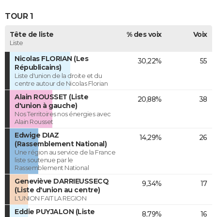
TOUR 1
Tête de liste
% des voix
Voix
Liste
Nicolas FLORIAN (Les
30,22%
55
Républicains)
Liste d'union de la droite et du
centre autour de Nicolas Florian
Alain ROUSSET (Liste
20,88%
38
d'union à gauche)
Nos Territoires nos énergies avec
Alain Rousset
Edwige DIAZ
14,29%
26
(Rassemblement National)
Une région au service de la France
liste soutenue par le
Rassemblement National
Geneviève DARRIEUSSECQ
9,34%
17
(Liste d'union au centre)
L'UNION FAIT LA REGION
Eddie PUYJALON (Liste
8,79%
16