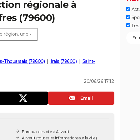
ction régionale à
Actu
ffres (79600)
Spo
Les 
es-Thouarsais (79600)
Irais (79600)
Saint-
20/06/26 17:12
Email
Bureaux de vote à Airvault
Airvault
(toutes les informations sur la ville)