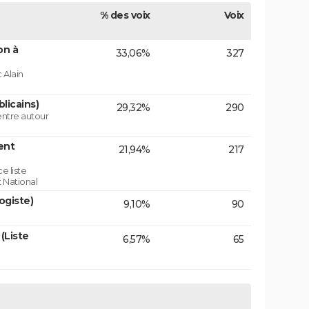
% des voix
Voix
on à
33,06%
327
 Alain
licains)
29,32%
290
centre autour
ent
21,94%
217
e liste
 National
ogiste)
9,10%
90
(Liste
6,57%
65