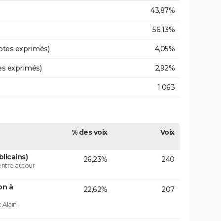
43,87%
56,13%
otes exprimés)
4,05%
es exprimés)
2,92%
1 063
% des voix
Voix
licains)
26,23%
240
centre autour
on à
22,62%
207
 Alain