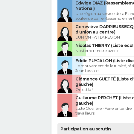
Edwige DIAZ (Rassemblem
National)
Une région au service de la Franc
soutenue par le Rassemblement
Geneviève DARRIEUSSECQ 
d'union au centre)
L'UNION FAIT LA REGION
Nicolas THIERRY (Liste écol
Nos terroirs notre avenir
Eddie PUYJALON (Liste dive
Le mouvement de la ruralité, rés
Jean Lassalle
Clémence GUETTÉ (Liste d
gauche)
On est là !
Guillaume PERCHET (Liste 
gauche)
Lutte Ouvrière - Faire entendre
travailleurs
Participation au scrutin