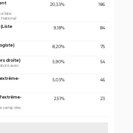
ent
20,33%
186
e liste
 National
(Liste
9,18%
84
ogiste)
8,20%
75
rs droite)
5,90%
54
istons avec
'extrême-
5,03%
46
d'extrême-
2,51%
23
 le camp des