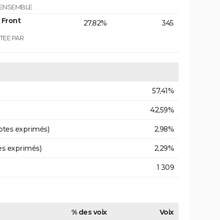
 ENSEMBLE
 Front
27,82%
345
TEE PAR
57,41%
42,59%
otes exprimés)
2,98%
es exprimés)
2,29%
1 309
% des voix
Voix