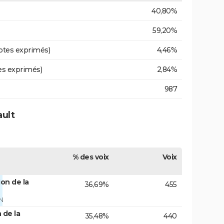
40,80%
59,20%
otes exprimés)
4,46%
es exprimés)
2,84%
987
ault
% des voix
Voix
on de la
36,69%
455
N
 de la
35,48%
440