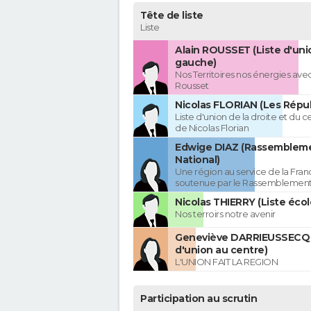
Tête de liste
Liste
Alain ROUSSET (Liste d'uni
gauche)
Nos Territoires nos énergies avec
Rousset
Nicolas FLORIAN (Les Répub
Liste d'union de la droite et du 
de Nicolas Florian
Edwige DIAZ (Rassemblem
National)
Une région au service de la Franc
soutenue par le Rassemblement
Nicolas THIERRY (Liste écol
Nos terroirs notre avenir
Geneviève DARRIEUSSECQ 
d'union au centre)
L'UNION FAIT LA REGION
Participation au scrutin