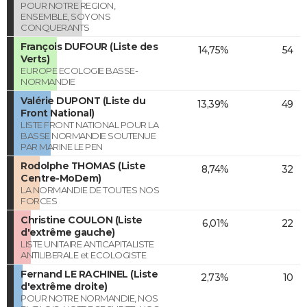
POUR NOTRE REGION,
ENSEMBLE, SOYONS
CONQUERANTS
François DUFOUR (Liste des
14,75%
54
Verts)
EUROPE ECOLOGIE BASSE-
NORMANDIE
Valérie DUPONT (Liste du
13,39%
49
Front National)
LISTE FRONT NATIONAL POUR LA
BASSE NORMANDIE SOUTENUE
PAR MARINE LE PEN
Rodolphe THOMAS (Liste
8,74%
32
Centre-MoDem)
LA NORMANDIE DE TOUTES NOS
FORCES
Christine COULON (Liste
6,01%
22
d'extrême gauche)
LISTE UNITAIRE ANTICAPITALISTE
ANTILIBERALE et ECOLOGISTE
Fernand LE RACHINEL (Liste
2,73%
10
d'extrême droite)
POUR NOTRE NORMANDIE, NOS