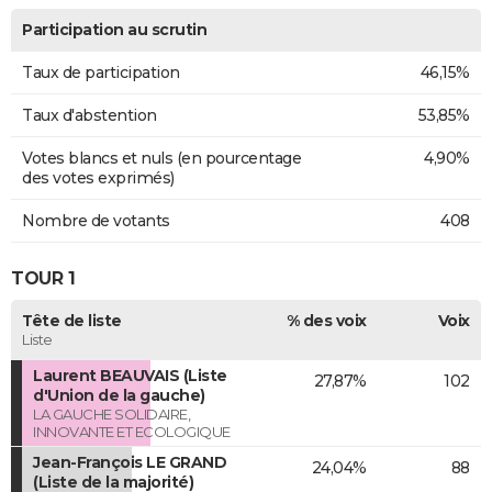
Participation au scrutin
Taux de participation
46,15%
Taux d'abstention
53,85%
Votes blancs et nuls (en pourcentage
4,90%
des votes exprimés)
Nombre de votants
408
TOUR 1
Tête de liste
% des voix
Voix
Liste
Laurent BEAUVAIS (Liste
27,87%
102
d'Union de la gauche)
LA GAUCHE SOLIDAIRE,
INNOVANTE ET ECOLOGIQUE
Jean-François LE GRAND
24,04%
88
(Liste de la majorité)