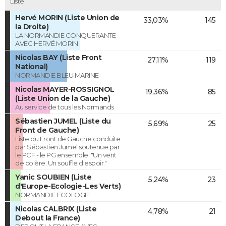
Liste
Hervé MORIN (Liste Union de
33,03%
145
la Droite)
LA NORMANDIE CONQUERANTE
AVEC HERVÉ MORIN
Nicolas BAY (Liste Front
27,11%
119
National)
NORMANDIE BLEU MARINE
Nicolas MAYER-ROSSIGNOL
19,36%
85
(Liste Union de la Gauche)
Au service de tous les Normands
Sébastien JUMEL (Liste du
5,69%
25
Front de Gauche)
Liste du Front de Gauche conduite
par Sébastien Jumel soutenue par
le PCF - le PG ensemble. "Un vent
de colère. Un souffle d'espoir."
Yanic SOUBIEN (Liste
5,24%
23
d'Europe-Ecologie-Les Verts)
NORMANDIE ECOLOGIE
Nicolas CALBRIX (Liste
4,78%
21
Debout la France)