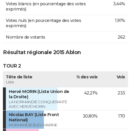
Votes blancs (en pourcentage des votes
3,44%
exprimés)
Votes nuls (en pourcentage des votes
1,91%
exprimés)
Nombre de votants
262
Résultat régionale 2015 Ablon
TOUR 2
Tête de liste
% des voix
Voix
Liste
Hervé MORIN (Liste Union de
42,21%
233
la Droite)
LA NORMANDIE CONQUERANTE
AVEC HERVÉ MORIN
Nicolas BAY (Liste Front
30,80%
170
National)
NORMANDIE BLEU MARINE