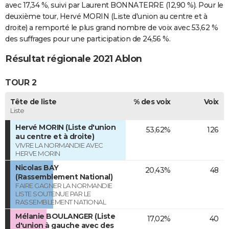
avec 17,34 %, suivi par Laurent BONNATERRE (12,90 %). Pour le
deuxième tour, Hervé MORIN (Liste d'union au centre et à
droite) a remporté le plus grand nombre de voix avec 53,62 %
des suffrages pour une participation de 24,56 %.
Résultat régionale 2021 Ablon
TOUR 2
Tête de liste
% des voix
Voix
Liste
Hervé MORIN (Liste d'union
53,62%
126
au centre et à droite)
VIVRE LA NORMANDIE AVEC
HERVE MORIN
Nicolas BAY
20,43%
48
(Rassemblement National)
FAIRE GAGNER LA NORMANDIE
LISTE SOUTENUE PAR LE
RASSEMBLEMENT NATIONAL
Mélanie BOULANGER (Liste
17,02%
40
d'union à gauche avec des