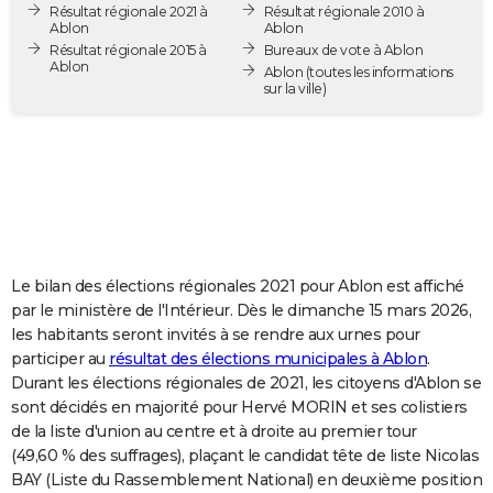
Résultat régionale 2021 à
Résultat régionale 2010 à
City break
Voyage de noces
Climat
Destinations
Voyage nature
Forum
+
PHOTO
Ablon
Ablon
Résultat régionale 2015 à
Bureaux de vote à Ablon
Ablon
GUIDES D'ACHAT
Ablon
(toutes les informations
sur la ville)
BONS PLANS
CARTE DE VOEUX
Carte Bonne année
Carte Pâques
Carte de Noël
Carte Saint-Valentin
Carte d'anniversaire
DICTIONNAIRE
Biographies
Expressions
Dictionnaire
Citations
Proverbes
PROGRAMME TV
Le bilan des élections régionales 2021 pour Ablon est affiché
COPAINS D'AVANT
par le ministère de l'Intérieur. Dès le dimanche 15 mars 2026,
les habitants seront invités à se rendre aux urnes pour
Se connecter
Collèges
Universités
Service militaire
S'inscrire
Lycées
Primaires
Entreprises
Avis de recherche
AVIS DE DÉCÈS
participer au
résultat des élections municipales à Ablon
.
Durant les élections régionales de 2021, les citoyens d'Ablon se
FORUM
sont décidés en majorité pour Hervé MORIN et ses colistiers
Lifestyle
Sport
Television
Cinema
Bricolage
Culture
Auto
Voyage
de la liste d'union au centre et à droite au premier tour
(49,60 % des suffrages), plaçant le candidat tête de liste Nicolas
BAY (Liste du Rassemblement National) en deuxième position