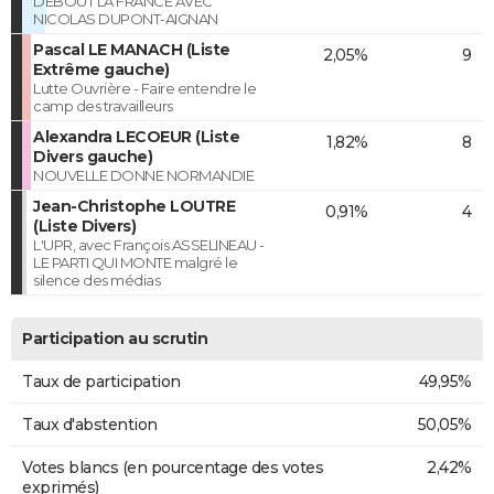
DEBOUT LA FRANCE AVEC
NICOLAS DUPONT-AIGNAN
Pascal LE MANACH (Liste
2,05%
9
Extrême gauche)
Lutte Ouvrière - Faire entendre le
camp des travailleurs
Alexandra LECOEUR (Liste
1,82%
8
Divers gauche)
NOUVELLE DONNE NORMANDIE
Jean-Christophe LOUTRE
0,91%
4
(Liste Divers)
L'UPR, avec François ASSELINEAU -
LE PARTI QUI MONTE malgré le
silence des médias
Participation au scrutin
Taux de participation
49,95%
Taux d'abstention
50,05%
Votes blancs (en pourcentage des votes
2,42%
exprimés)