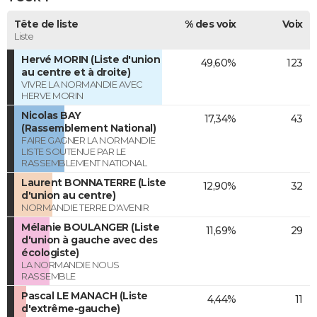
Tête de liste
% des voix
Voix
Liste
Hervé MORIN (Liste d'union
49,60%
123
au centre et à droite)
VIVRE LA NORMANDIE AVEC
HERVE MORIN
Nicolas BAY
17,34%
43
(Rassemblement National)
FAIRE GAGNER LA NORMANDIE
LISTE SOUTENUE PAR LE
RASSEMBLEMENT NATIONAL
Laurent BONNATERRE (Liste
12,90%
32
d'union au centre)
NORMANDIE TERRE D'AVENIR
Mélanie BOULANGER (Liste
11,69%
29
d'union à gauche avec des
écologiste)
LA NORMANDIE NOUS
RASSEMBLE
Pascal LE MANACH (Liste
4,44%
11
d'extrême-gauche)