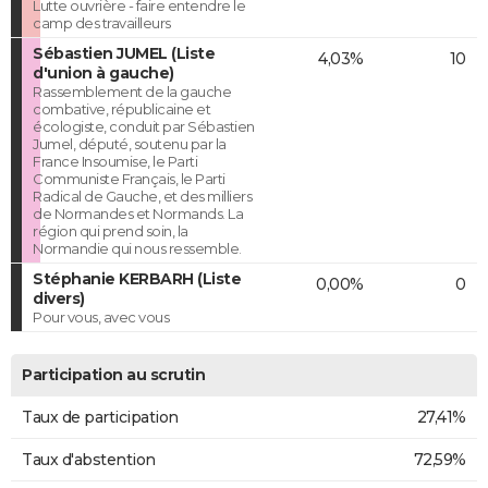
Lutte ouvrière - faire entendre le
camp des travailleurs
Sébastien JUMEL (Liste
4,03%
10
d'union à gauche)
Rassemblement de la gauche
combative, républicaine et
écologiste, conduit par Sébastien
Jumel, député, soutenu par la
France Insoumise, le Parti
Communiste Français, le Parti
Radical de Gauche, et des milliers
de Normandes et Normands. La
région qui prend soin, la
Normandie qui nous ressemble.
Stéphanie KERBARH (Liste
0,00%
0
divers)
Pour vous, avec vous
Participation au scrutin
Taux de participation
27,41%
Taux d'abstention
72,59%