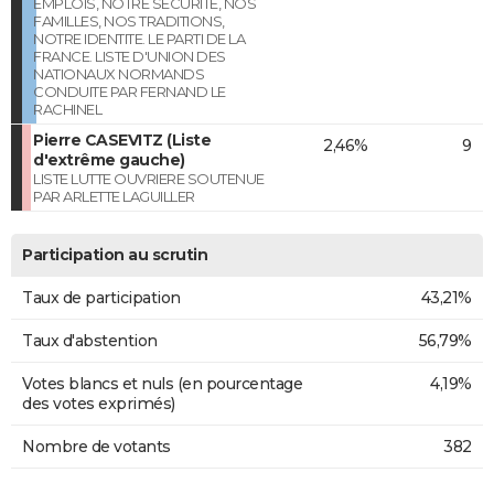
EMPLOIS, NOTRE SECURITE, NOS
FAMILLES, NOS TRADITIONS,
NOTRE IDENTITE. LE PARTI DE LA
FRANCE. LISTE D'UNION DES
NATIONAUX NORMANDS
CONDUITE PAR FERNAND LE
RACHINEL
Pierre CASEVITZ (Liste
2,46%
9
d'extrême gauche)
LISTE LUTTE OUVRIERE SOUTENUE
PAR ARLETTE LAGUILLER
Participation au scrutin
Taux de participation
43,21%
Taux d'abstention
56,79%
Votes blancs et nuls (en pourcentage
4,19%
des votes exprimés)
Nombre de votants
382